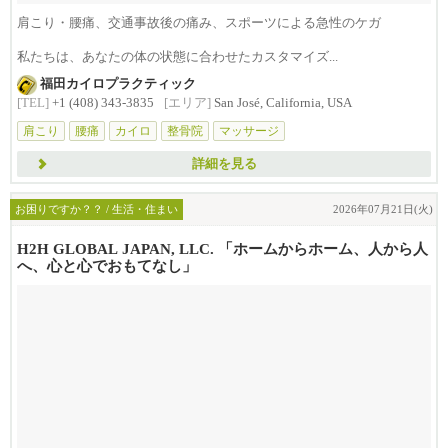
肩こり・腰痛、交通事故後の痛み、スポーツによる急性のケガ
私たちは、あなたの体の状態に合わせたカスタマイズ...
福田カイロプラクティック
[TEL]
+1 (408) 343-3835
[エリア]
San José, California, USA
肩こり
腰痛
カイロ
整骨院
マッサージ
詳細を見る
お困りですか？？ / 生活・住まい
2026年07月21日(火)
H2H GLOBAL JAPAN, LLC. 「ホームからホーム、人から人
へ、心と心でおもてなし」