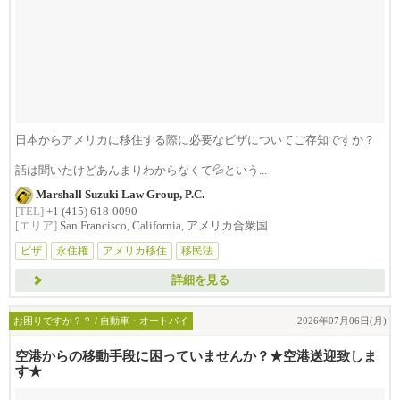
日本からアメリカに移住する際に必要なビザについてご存知ですか？
話は聞いたけどあんまりわからなくて💦という...
Marshall Suzuki Law Group, P.C.
[TEL]
+1 (415) 618-0090
[エリア]
San Francisco, California, アメリカ合衆国
ビザ
永住権
アメリカ移住
移民法
詳細を見る
お困りですか？？ / 自動車・オートバイ
2026年07月06日(月)
空港からの移動手段に困っていませんか？★空港送迎致しま
す★