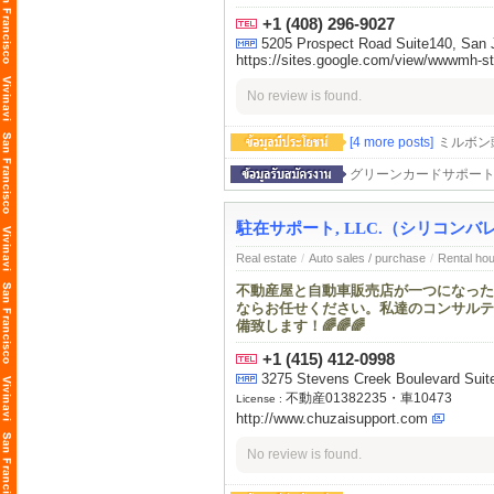
+1 (408) 296-9027
5205 Prospect Road Suite140, San J
https://sites.google.com/view/wwwmh-s
No review is found.
[4 more posts]
ミルボン
グリーンカードサポート
駐在サポート, LLC.（シリコン
Real estate
/
Auto sales / purchase
/
Rental ho
不動産屋と自動車販売店が一つになった
ならお任せください。私達のコンサルテ
備致します！🌈🌈🌈
+1 (415) 412-0998
3275 Stevens Creek Boulevard Suit
不動産01382235・車10473
License :
http://www.chuzaisupport.com
No review is found.