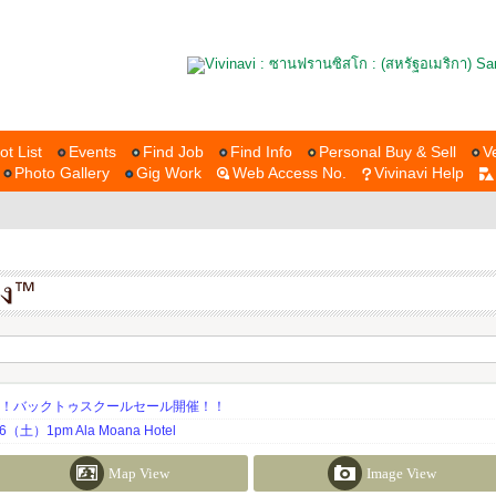
ot List
Events
Find Job
Find Info
Personal Buy & Sell
V
Photo Gallery
Gig Work
Web Access No.
Vivinavi Help
期！バックトゥスクールセール開催！！
土）1pm Ala Moana Hotel
Map View
Image View