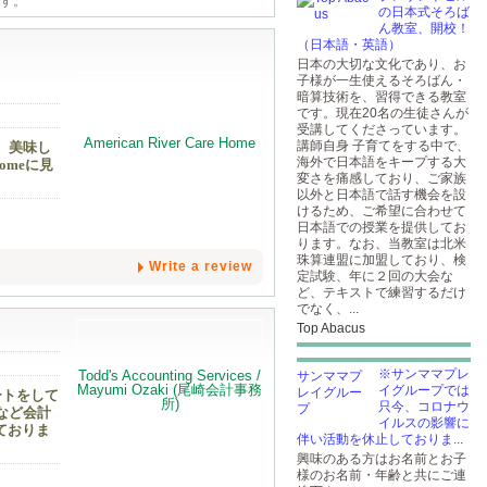
です。
の日本式そろば
ん教室、開校！
（日本語・英語）
日本の大切な文化であり、お
子様が一生使えるそろばん・
暗算技術を、習得できる教室
です。現在20名の生徒さんが
受講してくださっています。
講師自身 子育てをする中で、
。美味し
海外で日本語をキープする大
omeに見
変さを痛感しており、ご家族
以外と日本語で話す機会を設
けるため、ご希望に合わせて
日本語での授業を提供してお
ります。なお、当教室は北米
珠算連盟に加盟しており、検
Write a review
定試験、年に２回の大会な
ど、テキストで練習するだけ
でなく、...
Top Abacus
※サンママプレ
イグループでは
ートをして
只今、コロナウ
など会計
イルスの影響に
ておりま
伴い活動を休止しておりま...
興味のある方はお名前とお子
様のお名前・年齢と共にご連