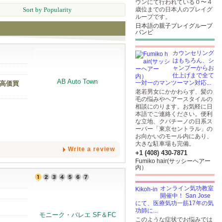
ウンにて行われている０〜４
Sort by Popularity
歳位までの日本人のプレイグ
ループです。
日本語の親子プレイグループ
バンビ
カウンセリング
はもちろん、シ
ャンプーからお
仕上げまで全て
一対一のマンツーマン対応...
 高価買
老若男女にかかわらず、髪の
毛の悩みやヘアースタイルの
相談にのります。お気軽に日
本語でご連絡ください。便利
な立地、クパチーノの日系ス
ーパー「東京セントラル」の
お向かいのモール内にあり、
大きな駐車場も完備。
Write a review
+1 (408) 430-7871
Fumiko hair(サッシーヘアー
内）
オンライン気功教室
開催中！ San Jose
にて、医療気功一筋17年の気
功師に...
このような症状でお悩みでは