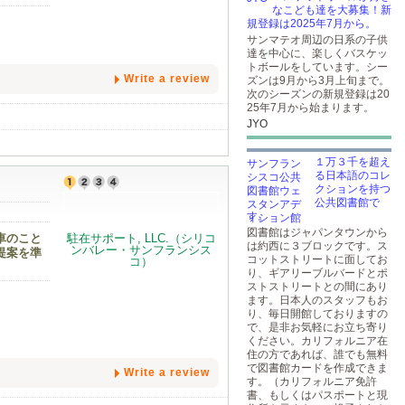
なこども達を大募集！新
規登録は2025年7月から。
サンマテオ周辺の日系の子供
達を中心に、楽しくバスケッ
トボールをしています。シー
Write a review
ズンは9月から3月上旬まで。
次のシーズンの新規登録は20
25年7月から始まります。
JYO
１万３千を超え
る日本語のコレ
クションを持つ
公共図書館で
す。
図書館はジャパンタウンから
車のこと
は約西に３ブロックです。ス
提案を準
コットストリートに面してお
り、ギアリーブルバードとポ
ストストリートとの間にあり
ます。日本人のスタッフもお
り、毎日開館しておりますの
で、是非お気軽にお立ち寄り
ください。カリフォルニア在
住の方であれば、誰でも無料
で図書館カードを作成できま
Write a review
す。（カリフォルニア免許
書、もしくはパスポートと現