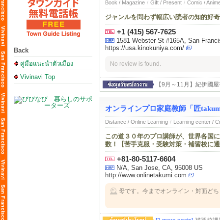
Book / Magazine
/
Gift / Present
/
Comic / Anim
ジャンルを問わず幅広い読者の知的好奇
+1 (415) 567-7625
1581 Webster St #165A, San Franc
https://usa.kinokuniya.com/
Back
คู่มือแนะนำตัวเมือง
No review is found.
Vivinavi Top
【9月～11月】紀伊國
オンラインプロ家庭教師「匠takum
Distance / Online Learning
/
Learning center / 
この道３０年のプロ講師が、世界各国に
数！【苦手克服・受験対策・補習校に通
+81-80-5117-6604
N/A, San Jose, CA, 95008 US
http://www.onlinetakumi.com
母です。今までオンライン・対面どち
す。このまま卒業までよろしくお願い