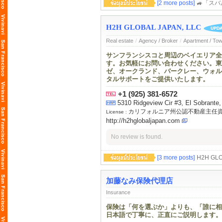
[2 more posts]
🚙「ス
H2H GLOBAL JAPAN, LLC
Real estate
/
Agency / Broker
/
Apartment / To
サンフランシスコと周辺のベイエリア全
す。お気軽にお問い合わせください。東
ゼ、オークランド、バークレー、ウォル
タルサポートをご提供いたします。
+1 (925) 381-6572
5310 Ridgeview Cir #3, El Sobrante,
カリフォルニア州公認不動産主任
License :
http://h2hglobaljapan.com
No review is found.
[3 more posts]
H2H G
加藤なみ保険代理店
Insurance
保険は「何を選ぶか」よりも、「誰に相
日本語で丁寧に、正直にご説明します。