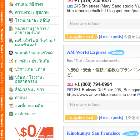
+1 (415) 240-5377
งานและพิธีต่างๆ
245 5th street (Mary Sano studio内)
http://moniqueballetsf.blogspot.com/p/a
ความงาม / สุขภาพ
โรงพยาบาล / คลีนิค
No review is found.
หน่วยงานราชการ /
สาธารณูปโภค
[4 more posts]
🌼夏か
เครื่องใช้ไฟฟ้าในบ้าน /
คอมพิวเตอร์
AM World Express
รถยนต์ / มอเตอร์ไซค์
การเงิน / ประกันภัย
Bus / Taxi
/
Airport transfer service
บริการเฉพาะด้าน
＼安心・安全・信頼／柔軟なプランニン
ど。
บริษัท / โรงงาน /
อุตสาหกรรม
+1 (800) 794-0994
สื่อมวลชน / ข่าว
851 Burlway Rd Suite 205, Burling
https://www.amworldexpresslimo.com/
ศาสนา
No review is found.
จุดเที่ยวกลางคืน
องค์กรต่างๆ
[4 more posts]
【空港送
Kinokuniya San Francisco