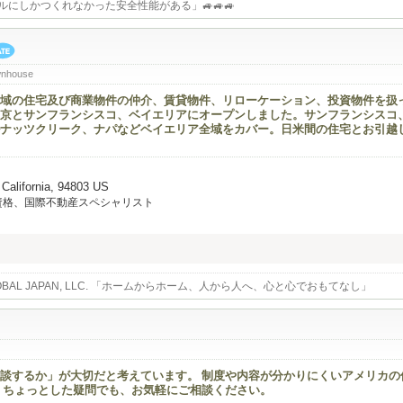
バルにしかつくれなかった安全性能がある」🚙🚙🚙
wnhouse
域の住宅及び商業物件の仲介、賃貸物件、リローケーション、投資物件を扱
京とサンフランシスコ、ベイエリアにオープンしました。サンフランシスコ
ナッツクリーク、ナパなどベイエリア全域をカバー。日米間の住宅とお引越
 California, 94803 US
資格、国際不動産スペシャリスト
LOBAL JAPAN, LLC. 「ホームからホーム、人から人へ、心と心でおもてなし」
談するか」が大切だと考えています。 制度や内容が分かりにくいアメリカの
 ちょっとした疑問でも、お気軽にご相談ください。