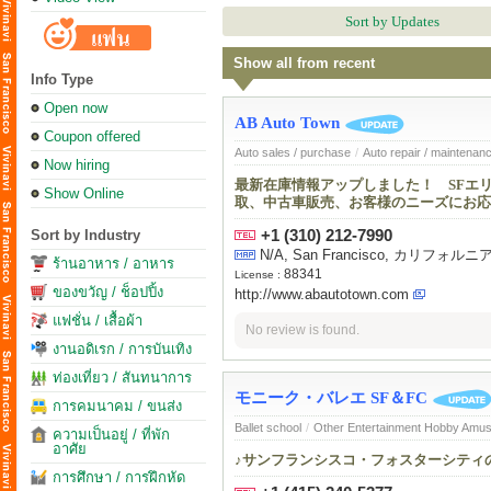
Sort by Updates
Show all from recent
Info Type
Open now
AB Auto Town
Coupon offered
Auto sales / purchase
/
Auto repair / maintenan
Now hiring
最新在庫情報アップしました！ SFエ
Show Online
取、中古車販売、お客様のニーズにお応
+1 (310) 212-7990
Sort by Industry
N/A, San Francisco, カリフォ
ร้านอาหาร / อาหาร
88341
License :
ของขวัญ / ช็อปปิ้ง
http://www.abautotown.com
แฟชั่น / เสื้อผ้า
No review is found.
งานอดิเรก / การบันเทิง
ท่องเที่ยว / สันทนาการ
モニーク・バレエ SF＆FC
การคมนาคม / ขนส่ง
Ballet school
/
Other Entertainment Hobby Amu
ความเป็นอยู่ / ที่พัก
อาศัย
♪サンフランシスコ・フォスターシティ
การศึกษา / การฝึกหัด