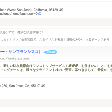
ose (West San Jose), California, 95129 US
tudionet/home?authuser=0
頭皮ケアで、健康な頭皮環境に！
します！サンノゼ美容院で、スタイリスト募集！日曜のみOK・入客チャンスあり
バレー・サンフランシスコ）
using / Weekly apartment
、新しい駐在員様向けワンストップサービス！🌈🌈🌈 お住まいのこと、お
ィングチームは、様々なクライアント様のご要望に基づきまして、最良のご
e 230, San Jose, CA, 95117 US