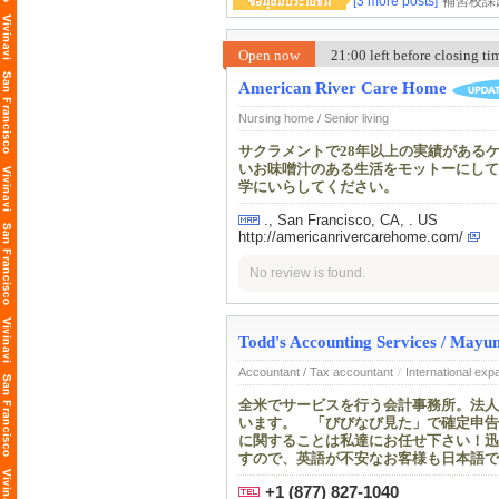
[3 more posts]
補習校課
Open now
21:00 left before closing t
American River Care Home
Nursing home / Senior living
サクラメントで28年以上の実績がある
いお味噌汁のある生活をモットーにしています
学にいらしてください。
., San Francisco, CA, . US
http://americanrivercarehome.com/
No review is found.
Todd's Accounting Services / 
Accountant / Tax accountant
/
International exp
全米でサービスを行う会計事務所。法人
います。 「びびなび見た」で確定申告
に関することは私達にお任せ下さい！迅
すので、英語が不安なお客様も日本語で
+1 (877) 827-1040