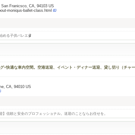
, San Franicsco, CA, 94103 US
bout-moniqus-ballet-class.html
ら始める子供バレエ🩰
グ×快適な車内空間。空港送迎、イベント・ディナー送迎、貸し切り（チャ
ame, CA, 94010 US
迎】信頼と安全のプロフェッショナル。送迎のことならお任せを。