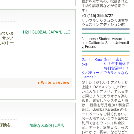
住所を示すもの、投函された
手紙や請求書などが必要で
す）
+1 (415) 355-5727
サンフランシスコ公共図書館
ウェスタンアディション館
っていま
、サンノ
Japanese Student Associatio
しのトー
n at California State Universit
y, Fresno
安い！ 楽し
い！年中無休で
毎日営業中！！
クパティーノでカラオケなら
Gamba K...
Write a review
楽しい！嬉しい！アメリカ初
上陸！ DAM＆デンモクIDつ
いに入荷！アメリカでも日本
と同じようにカラオケを楽し
める、充実したシステムと曲
数！ 新曲も毎月追加！料金詳
細は、Gamba Karaoke のホ
ームページをご覧ください。
お一人様でもいつでも気軽に
利用できるウレシイ料金設
保険を、
定。デート、誕生日会、夜の
お出かけ、宴会、などなどの