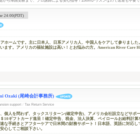
題から帰国受験まで、プロ講師による安心指導！Zoomレッスンなので送迎も不要
ime 24:00(PDT)
ケアホームです。主に日本人、日系アメリカ人、中国人をケアして参りました
。アメリカの福祉施設は高い！とお悩みの方。American River Care H
Mayumi Ozaki (尾崎会計事務所)
ansion support
/
Tax Return Service
、個人を問わず、タックスリターン(確定申告)、アメリカ会社設立などサポ
＄10ギフトカード進呈！確定申告、税金、法人決算、ペイロールお給料計算
速な手続きとアフターケアで日米間の財務サポート！日本語、英語に対応し
安心してご相談下さい。