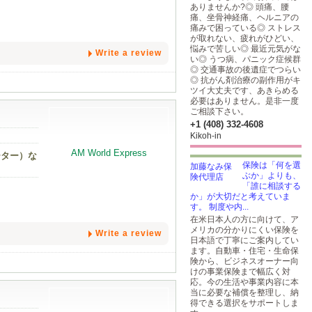
ありませんか?◎ 頭痛、腰
痛、坐骨神経痛、ヘルニアの
痛みで困っている◎ ストレス
が取れない、疲れがひどい、
悩みで苦しい◎ 最近元気がな
Write a review
い◎ うつ病、パニック症候群
◎ 交通事故の後遺症でつらい
◎ 抗がん剤治療の副作用がキ
ツイ大丈夫です、あきらめる
必要はありません。是非一度
ご相談下さい。
+1 (408) 332-4608
Kikoh-in
ーター）な
保険は「何を選
ぶか」よりも、
「誰に相談する
か」が大切だと考えていま
す。 制度や内...
在米日本人の方に向けて、ア
メリカの分かりにくい保険を
Write a review
日本語で丁寧にご案内してい
ます。自動車・住宅・生命保
険から、ビジネスオーナー向
けの事業保険まで幅広く対
応。今の生活や事業内容に本
当に必要な補償を整理し、納
得できる選択をサポートしま