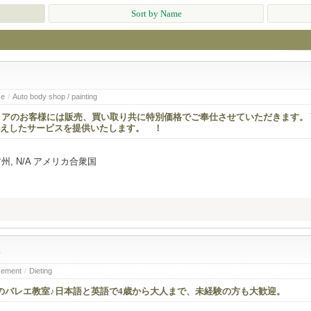
Sort by Name
ce
/
Auto body shop / painting
リアのお客様には販売、買い取り共に特別価格でご奉仕させていただきます。
えしたサービスを提供いたします。 ！
ルニア州, N/A アメリカ合衆国
sement
/
Dieting
のバレエ教室♪日本語と英語で4歳から大人まで、未経験の方も大歓迎。