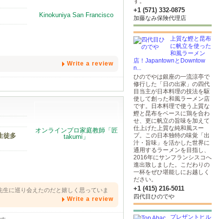
す。
+1 (571) 332-0875
加藤なみ保険代理店
上質な鰹と昆布
に帆立を使った
和風ラーメン
店！JapantownとDowntow
Write a review
n...
ひのでやは銀座の一流涼亭で
修行した「日の出家」の四代
目当主が日本料理の技法を駆
使して創った和風ラーメン店
です。日本料理で使う上質な
鰹と昆布をベースに鶏を合わ
せ、更に帆立の旨味を加えて
仕上げた上質な純和風スー
生徒多
プ。この日本独特の味覚「出
汁・旨味」を活かした世界に
通用するラーメンを目指し、
2016年にサンフランシスコへ
進出致しました。こだわりの
一杯をぜひ堪能しにお越しく
ださい。
+1 (415) 216-5011
先生に巡り会えたのだと嬉しく思っていま
四代目ひのでや
Write a review
プレザントヒル