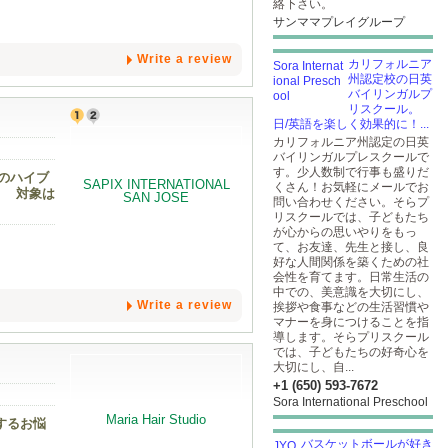
絡下さい。
サンママプレイグループ
Write a review
カリフォルニア
州認定校の日英
バイリンガルプ
リスクール。
日/英語を楽しく効果的に！...
カリフォルニア州認定の日英
バイリンガルプレスクールで
す。少人数制で行事も盛りだ
のハイブ
くさん！お気軽にメールでお
！ 対象は
問い合わせください。そらプ
リスクールでは、子どもたち
が心からの思いやりをもっ
て、お友達、先生と接し、良
好な人間関係を築くための社
会性を育てます。日常生活の
中での、美意識を大切にし、
Write a review
挨拶や食事などの生活習慣や
マナーを身につけることを指
導します。そらプリスクール
では、子どもたちの好奇心を
大切にし、自...
+1 (650) 593-7672
Sora International Preschool
するお悩
バスケットボールが好き