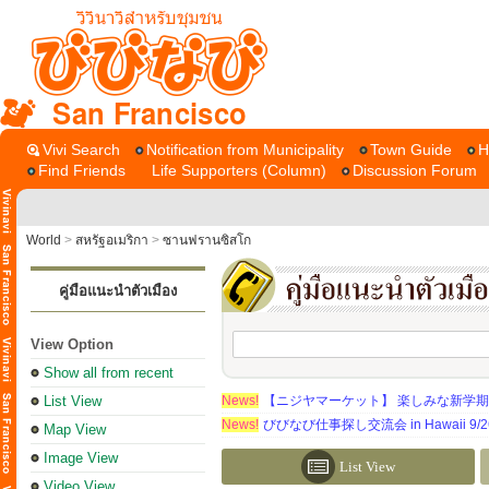
San Francisco
Vivi Search
Notification from Municipality
Town Guide
H
Find Friends
Life Supporters (Column)
Discussion Forum
World
>
สหรัฐอเมริกา
>
ซานฟรานซิสโก
คู่มือแนะนำตัวเมือง
View Option
Show all from recent
List View
News!
【ニジヤマーケット】 楽しみな新学
News!
びびなび仕事探し交流会 in Hawaii 9/26（
Map View
Image View
List View
Video View