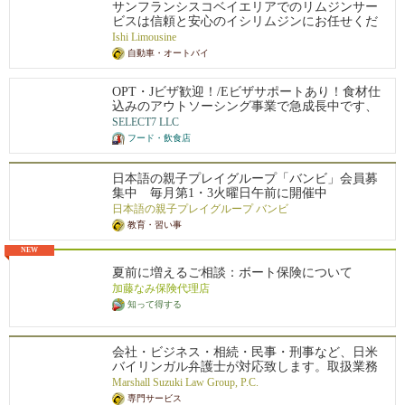
サンフランシスコベイエリアでのリムジンサー
いの方でも気軽にご参加いただけます。
ビスは信頼と安心のイシリムジンにお任せくだ
さい。 企業訪問等のビジネスでの御利用は勿
Ishi Limousine
健康に関するプログラムを通じて、皆さまのニーズに応えていき
論、人気の観光スポットにお連れしたり、 都会
自動車・オートバイ
ます。
の雑踏から離れ週末の息抜きにナパバレーやモ
ご興味をお持ちの方は、ふらっとご参加いただけましたら幸いで
ントレー· カーメルでお過ごしになるのは如何で
す。
OPT・Jビザ歓迎！/Eビザサポートあり！食材仕
しょうか。 フレンドリーなドライバーがご満足
込みのアウトソーシング事業で急成長中です、
の頂けるサービスを提供させて頂きます。
街のレストランやスーパーマーケットを支える
SELECT7 LLC
縁の下の力持ち的な仕事ですが、スタッフは皆
フード・飲食店
フレンドリーで和やかな雰囲気の職場です！
日本語の親子プレイグループ「バンビ」会員募
集中 毎月第1・3火曜日午前に開催中
日本語の親子プレイグループ バンビ
教育・習い事
NEW
夏前に増えるご相談：ボート保険について
加藤なみ保険代理店
知って得する
会社・ビジネス・相続・民事・刑事など、日米
バイリンガル弁護士が対応致します。取扱業務
は企業法務、訴訟法務、家族法・相続法、移民
Marshall Suzuki Law Group, P.C.
法、刑事事件、行政事件など。
専門サービス