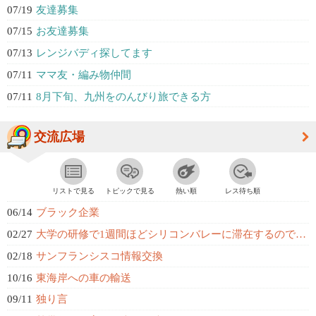
07/19
友達募集
07/15
お友達募集
07/13
レンジバディ探してます
07/11
ママ友・編み物仲間
07/11
8月下旬、九州をのんびり旅できる方
交流広場
リストで見る
トピックで見る
熱い順
レス待ち順
06/14
ブラック企業
02/27
大学の研修で1週間ほどシリコンバレーに滞在するのですが、おすすめの場所はあり...
02/18
サンフランシスコ情報交換
10/16
東海岸への車の輸送
09/11
独り言