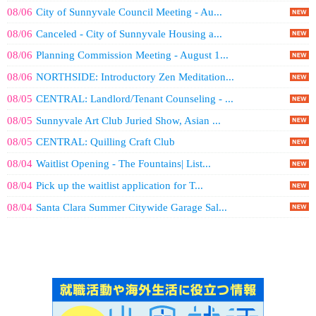
08/06
City of Sunnyvale Council Meeting - Au...
08/06
Canceled - City of Sunnyvale Housing a...
08/06
Planning Commission Meeting - August 1...
08/06
NORTHSIDE: Introductory Zen Meditation...
08/05
CENTRAL: Landlord/Tenant Counseling - ...
08/05
Sunnyvale Art Club Juried Show, Asian ...
08/05
CENTRAL: Quilling Craft Club
08/04
Waitlist Opening - The Fountains| List...
08/04
Pick up the waitlist application for T...
08/04
Santa Clara Summer Citywide Garage Sal...