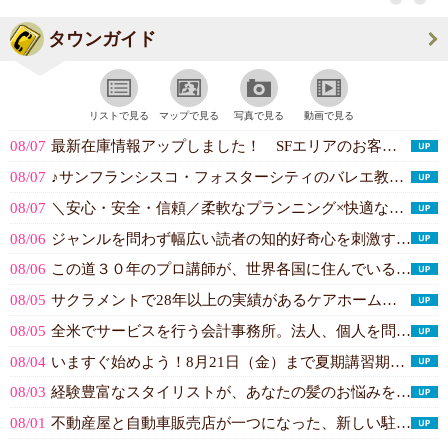
タウンガイド
リストで見る
マップで見る
写真で見る
動画で見る
08/07
最新在庫情報アップしました！ SFエリアのお客様には販売、買い取り共に特別価...(AB Auto Town)
08/07
♪サンフランシスコ・フォスターシティのバレエ教室♪日本語と英語で4歳から大人...(モニーク・バレエ SF＆FC)
08/07
＼安心・安全・信頼／柔軟なプランニング×快適な車内空間。空港送迎、イベント・...(AM World Express)
08/06
ジャンルを問わず幅広い読者の知的好奇心を刺激する店づくりを続けています。(Kinokuniya San Franc...)
08/06
この道３０年のプロ講師が、世界各国に住んでいる日本人の子どもたちをオンライン...(オンラインプロ家庭教師「匠takumi」)
08/05
サクラメントで28年以上の実績があるケアホームです。主に日本人、日系アメリカ...(American River Care ...)
08/05
全米でサービスを行う会計事務所。法人、個人を問わず、タックスリターン(確定申...(Todd's Accounti...)
08/04
いますぐ始めよう！8月21日（金）まで夏期講習期間＆8月25日（火）から後期...(SAPIX INTERNATIONAL ...)
08/03
経験豊富なスタイリストが、あなたの髪のお悩みを解決いたします。お客様に似合う...(Maria Hair Studio)
08/01
不動産屋と自動車販売店が一つになった、新しい駐在員様向けワンストップサービス...(駐在サポート, LLC.（シリコンバレー...)