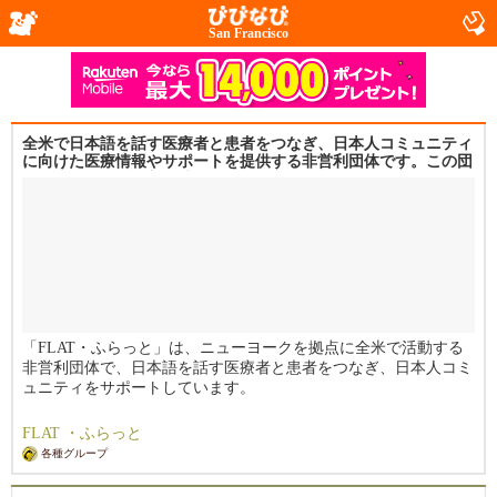
San Francisco
全米で日本語を話す医療者と患者をつなぎ、日本人コミュニティ
に向けた医療情報やサポートを提供する非営利団体です。この団
体は501(c)(3)の認定を受けています。
「FLAT・ふらっと」は、ニューヨークを拠点に全米で活動する
非営利団体で、日本語を話す医療者と患者をつなぎ、日本人コミ
ュニティをサポートしています。
アメリカでの医療や保険の複雑さに直面する日本人やその介護
FLAT ・ふらっと
者、高齢化に伴い孤立するシニアが増加する中、私たちは必要な
各種グループ
情報やサポートを提供しています。
オンライン活動も活発に行っており、ニューヨーク以外にお住ま