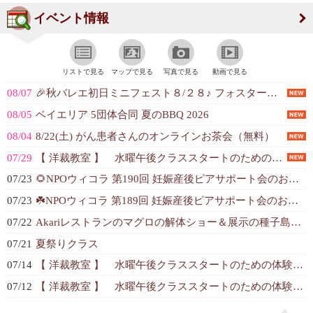
イベント情報
リストで見る
マップで見る
写真で見る
動画で見る
08/07
🎉秋バレエ初日ミニフェスト８/２８♪ フォスターシティ こどもバレエ秋コース...
08/05
ベイエリア 5団体合同 夏のBBQ 2026
08/04
8/22(土) がん患者さんのオンラインお茶会（無料）
07/29
【 洋裁教室 】 水曜午後クラススタートのための体験レッスン＆説明会
07/23
🌻NPOウィコラ 第190回 妊娠産後ピアサポート会のお知らせ🌻
07/23
☘️NPOウィコラ 第189回 妊娠産後ピアサポート会のお知らせ☘️
07/22
Akariレストランのマグロの解体ショー＆展示の種子島の大筒火縄銃
07/21
夏祭りクラス
07/14
【 洋裁教室 】 水曜午後クラススタートのための体験レッスン＆説明会
07/12
【 洋裁教室 】 水曜午後クラススタートのための体験レッスン＆説明会