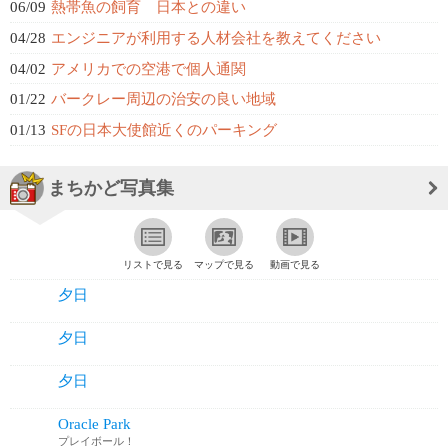
06/09
熱帯魚の飼育 日本との違い
04/28
エンジニアが利用する人材会社を教えてください
04/02
アメリカでの空港で個人通関
01/22
バークレー周辺の治安の良い地域
01/13
SFの日本大使館近くのパーキング
まちかど写真集
リストで見る
マップで見る
動画で見る
夕日
夕日
夕日
Oracle Park
プレイボール！