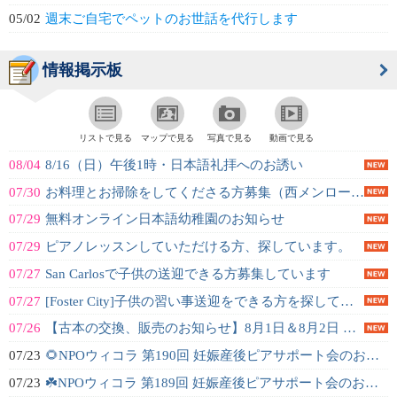
05/02
週末ご自宅でペットのお世話を代行します
情報掲示板
リストで見る
マップで見る
写真で見る
動画で見る
08/04
8/16（日）午後1時・日本語礼拝へのお誘い
07/30
お料理とお掃除をしてくださる方募集（西メンローパーク）
07/29
無料オンライン日本語幼稚園のお知らせ
07/29
ピアノレッスンしていただける方、探しています。
07/27
San Carlosで子供の送迎できる方募集しています
07/27
[Foster City]子供の習い事送迎をできる方を探しています
07/26
【古本の交換、販売のお知らせ】8月1日＆8月2日 @ Voyager Cra...
07/23
🌻NPOウィコラ 第190回 妊娠産後ピアサポート会のお知らせ🌻
07/23
☘️NPOウィコラ 第189回 妊娠産後ピアサポート会のお知らせ☘️