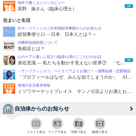
海外で働く人にインタビュー
高野 操さん（臨床心理士）
住まいと生活
在サンフランシスコ日本国総領事館からのお知らせ
総領事便り23 ～日本、日本人とは？～
消費税免税制度について
免税店とは？
心のケアと癒しに役立つ臨床心理のここだけのお話
潜在意識 ― 私たちを動かす見えない世界⑦ 「七つのエネルギーとは ～第6層～」
～サンフランシスコ・ベイエリアよりお届け！～国際結婚・恋愛相談
「プロフィールはなぜ、みんな似てしまうのか」 AIが問い直す“本当の相性”
地域の生活基本情報
ミツワマーケットプレイス サンノゼ店よりお酒とお米にまつわる豆知識
自治体からのお知らせ
リストで見る
マップで見る
写真で見る
動画で見る