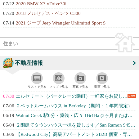
07/22
2020 BMW X3 xDrive30i
07/20
2018 メルセデス・ベンツ C300
07/14
2021 ジープ Jeep Wrangler Unlimited Sport S
住まい
不動産情報
リストで見る
マップで見る
写真で見る
動画で見る
07/30
エルセリート（バークレーの隣町）一軒家をお貸しします。
07/06
２ベットルームハウス in Berkeley（期間：１年間限定）
06/19
Walnut Creek 駅0分・築浅・広々 1Br1Ba (3ヶ月または長...
06/04
２階建てタウンハウス一棟を貸します／San Ramon 94583エリア
03/06
【Redwood City】高級アパートメント 2B2B 個室・専用バスルー...