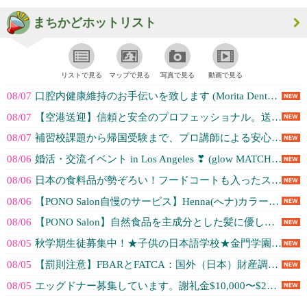
まちかどホットリスト
リストで見る
マップで見る
写真で見る
動画で見る
08/07
口腔内健康維持のお手伝いを致します (Morita Dental 森田歯科)
08/07
【空港送迎】信頼と安全のプロフェッショナル。送迎のことならお任せを。 (AM World Express)
08/07
補習校課題から帰国受験まで、プロ講師による安心指導！Zoomレッスンなので送... (オンラインプロ家庭教師「匠takumi」)
08/06
婚活・交流イベント in Los Angeles ❣ (glow MATCH MAKERS)
08/06
日本の食料品が勢ぞろい！フードコートも入ったスーパーマーケットです🛒 (Osaka Marketplace)
08/06
【PONO Salon自慢のサービス】Henna(へナ)カラーを試してみませ... (Pono Hair Salon)
08/06
【PONO Salon】自然食品を主成分とした髪に優しいカラー剤｢ハーブカラ... (Pono Hair Salon)
08/05
秋学期生徒募集中！★子供の日本語学校★金門学園 (Kinmon Gakuen)
08/05
【罰則注意】FBARとFATCA：国外（日本）財産調書の提出義務 (Todd's Accounti...)
08/05
エッグドナー募集しています。謝礼金$10,000〜$20,000。交通費も別... (Genesis Egg Donor & ...)