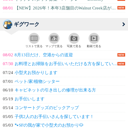
08/01
【NEW】2026年！本年3店舗目のWalnut Creek店が5月オープン...
ギグワーク
リストで見る
マップで見る
写真で見る
動画で見る
08/02
8月13日だけ、空港からの送迎
07/30
お料理とお掃除をお手伝いいただける方を探しています（西メンローパーク）
07/24
小型犬お預かりします
07/01
ペット/家/植物シッター
06/10
キャビネットの引き出しの修理が出来る方
05/19
お手伝いします
05/14
コンサートグッズのピックアップ
05/05
子供2人のお手伝いさんを探しています！
05/03
🐾SFの我が家で小型犬のお預かり🐶