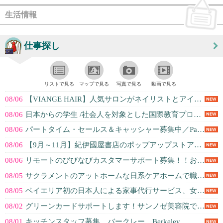
生活情報
仕事探し
リストで見る
マップで見る
写真で見る
動画で見る
08/06
【VIANGE HAIR】人気サロンがネイリストとアイリストを募集☆あなたの...
08/06
日本からの学生 /社会人を対象とした国際教育プログラムの企画/ 運営に参加し...
08/06
パートタイム・セールス＆キャッシャー募集中／Part-time sales ...
08/06
【9月～11月】紀伊國屋書店のポップアップストアで販売員をしませんか？
08/06
リモートのびびなびカスタマーサポート募集！！お客様の立場に立って親身な対応が...
08/05
サクラメントのアットホームな日系ケアホームで職員を募集しています。未経験も安...
08/05
ベイエリア初の日本人による家事代行サービス、女性の働きやすさを重視した会社で...
08/02
グリーンカードサポートします！サンノゼ美容院で、スタイリスト募集！日曜のみO...
08/01
キッチンスタッフ募集 バークレー Berkeley