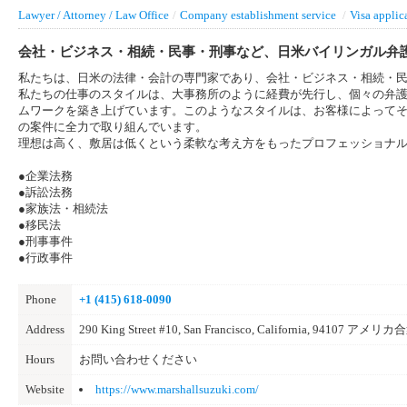
Lawyer / Attorney / Law Office
/
Company establishment service
/
Visa applic
会社・ビジネス・相続・民事・刑事など、日米バイリンガル弁
私たちは、日米の法律・会計の専門家であり、会社・ビジネス・相続・
私たちの仕事のスタイルは、大事務所のように経費が先行し、個々の弁
ムワークを築き上げています。このようなスタイルは、お客様によって
の案件に全力で取り組んでいます。
理想は高く、敷居は低くという柔軟な考え方をもったプロフェッショナ
●企業法務
●訴訟法務
●家族法・相続法
●移民法
●刑事事件
●行政事件
Phone
+1 (415) 618-0090
Address
290 King Street #10, San Francisco, California, 94107 アメリ
Hours
お問い合わせください
Website
https://www.marshallsuzuki.com/