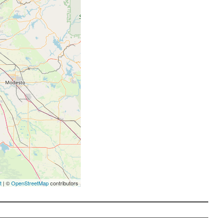
t
| ©
OpenStreetMap
contributors