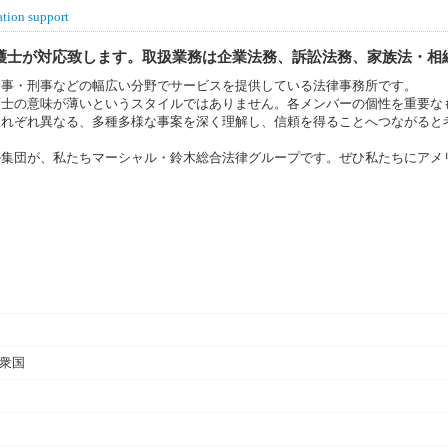
ation support
護士が対応致します。取扱業務は企業法務、訴訟法務、家族法・相
民事・刑事などの幅広い分野でサービスを提供している法律事務所です。
護士の意味が薄いというスタイルではありません。各メンバーの個性を重要な
それぞれ異なる、多種多様な事案を深く理解し、信頼を得ることへつながると
ル集団が、私たちマーシャル・鈴木総合法律グループです。ぜひ私たちにアメ
カ合衆国