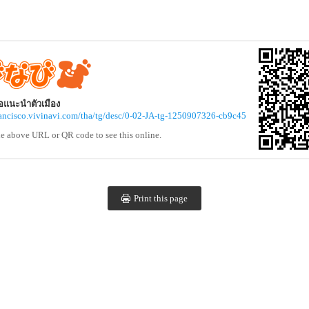
่มือแนะนำตัวเมือง
francisco.vivinavi.com/tha/tg/desc/0-02-JA-tg-1250907326-cb9c45
he above URL or QR code to see this online.
Print this page