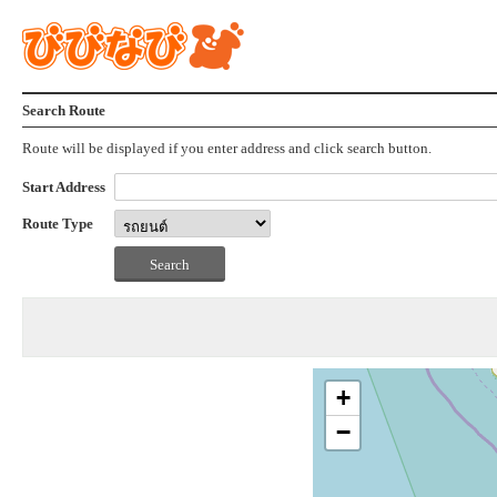
Search Route
Route will be displayed if you enter address and click search button.
Start Address
Route Type
+
−