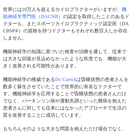
世界には10万人を超えるカイロプラクターがいますが、
機
能神経学専門医（DACNB）
の認定を取得したことのあるド
クターも、またスポーツカイロプラクティック認定医（DA
CBSP®）の資格を持つドクターもそれぞれ数百人しか存在
しません。
機能神経学の知識に基づいた検査や治療を通して、従来で
は大きな回復が見込めなかったような疾患でも、機能が大
きく改善される可能性があります。
機能神経学の権威である
Dr. Carrick
は昏睡状態の患者さんを
数多く蘇生させていたことで世界的に有名なドクターで
す。機能神経学を応用することで昏睡状態の患者さんだけ
でなく、パーキンソン病や運動失調といった難病を抱えた
患者さんに対しても従来にはなかったアプローチで生活の
質を改善することに成功しています。
もちろんそのような大きな問題を抱えただけ場合でなく、