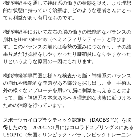
機能神経学を通して神経系の働きの状態を捉え、より理想
的な状態に持っていく治療は、どのような患者さんにとっ
ても利益があり有用なものです。
機能神経学において左右の脳の働きの機能的なバランスの
崩れをHemisphericity（ヘミスフィリシティー）と呼びま
す。このバランスの崩れは姿勢の歪みにつながり、その結
果片足だけ捻挫をしやすかったり腱鞘炎になりやすかった
りというような原因の一因にもなります。
機能神経学専門医は様々な検査から脳・神経系のバランス
の崩れや機能的な問題がある部分を探し出し、薬・手術以
外の様々なアプローチを用いて脳に刺激を与えることによ
って、脳・神経系を本来あるべき理想的な状態に近づける
ための治療を行っています。
スポーツカイロプラクティック認定医（DACBSP®）を取
得したのち、
2020年の1月にはコロラドスプリングスにある
USOPTC（米国オリンピック・パラリンピックトレーニン