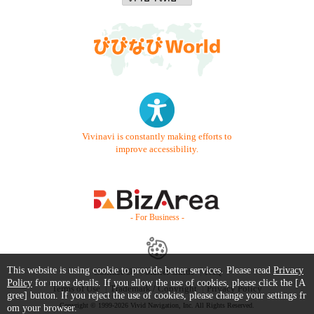
Vivinavi is constantly making efforts to
improve accessibility.
- For Business -
This website is using cookie to provide better services. Please read
Privacy
Contact Us
Starter Guide
FAQ
Policy
for more details. If you allow the use of cookies, please click the [A
Terms of Use
Trademark / Copyright
Privacy Policy
gree] button. If you reject the use of cookies, please change your settings fr
Copyright © 1999-2026 Vivid Navigation, Inc. All Rights Reserved.
om your browser.