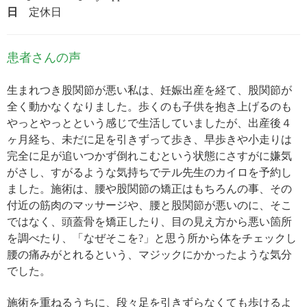
日
定休日
患者さんの声
生まれつき股関節が悪い私は、妊娠出産を経て、股関節が
全く動かなくなりました。歩くのも子供を抱き上げるのも
やっとやっとという感じで生活していましたが、出産後４
ヶ月経ち、未だに足を引きずって歩き、早歩きや小走りは
完全に足が追いつかず倒れこむという状態にさすがに嫌気
がさし、すがるような気持ちでテル先生のカイロを予約し
ました。施術は、腰や股関節の矯正はもちろんの事、その
付近の筋肉のマッサージや、腰と股関節が悪いのに、そこ
ではなく、頭蓋骨を矯正したり、目の見え方から悪い箇所
を調べたり、「なぜそこを?」と思う所から体をチェックし
腰の痛みがとれるという、マジックにかかったような気分
でした。
施術を重ねるうちに、段々足を引きずらなくても歩けるよ