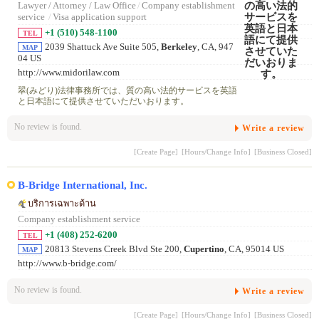
Lawyer / Attorney / Law Office
/
Company establishment
service
/
Visa application support
+1 (510) 548-1100
TEL
2039 Shattuck Ave Suite 505,
Berkeley
, CA, 947
MAP
04 US
http://www.midorilaw.com
翠(みどり)法律事務所では、質の高い法的サービスを英語
と日本語にて提供させていただいおります。
No review is found.
Write a review
[Create Page]
[Hours/Change Info]
[Business Closed]
B-Bridge International, Inc.
บริการเฉพาะด้าน
Company establishment service
+1 (408) 252-6200
TEL
20813 Stevens Creek Blvd Ste 200,
Cupertino
, CA, 95014 US
MAP
http://www.b-bridge.com/
No review is found.
Write a review
[Create Page]
[Hours/Change Info]
[Business Closed]