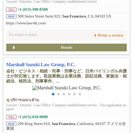
Lawyer / Attorney / Law Office
/
Company establishment service
+1 (415) 398-8508
TEL
500 Sutter Street Suite 922,
San Francisco
, CA, 94102 US
MAP
https://www.law-hk.com/
No review is found.
Write a review
Details
Marshall Suzuki Law Group, P.C.
会社・ビジネス・相続・民事・刑事など、日米バイリンガル弁護
士が対応致します。取扱業務は企業法務、訴訟法務、家族法・相
続法、移民法、刑事事件、...
บริการเฉพาะด้าน
Lawyer / Attorney / Law Office
/
Company establishment service
/
Visa application su
pport
+1 (415) 618-0090
TEL
290 King Street #10,
San Francisco
, California, 94107 アメリカ合
MAP
衆国