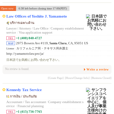
Open now
6:38 left before closing time 17:00(PDT)
Law Offices of Yoshito J. Yamamoto
บริการเฉพาะด้าน
Lawyer / Attorney / Law Office
/
Company establishment
service
/
Visa application support
+1 (408) 840-4727
TEL
2975 Bowers Ave #119,
Santa Clara
, CA, 95051 US
MAP
カリフォルニア州・テキサス州弁護士
License :
http://yamamotolaw.pro/ja/
日本語でお気軽にお問い合わせ下さい。
No review is found.
Write a review
[Create Page]
[Hours/Change Info]
[Business Closed]
Kennedy Tax Service
การเงิน / ประกันภัย
Accountant / Tax accountant
/
Company establishment s
ervice
/
Financial planning
+1 (415) 756-7765
TEL