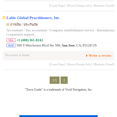
[Create Page]
[Hours/Change Info]
[Business Closed]
Labis Global Practitioners, Inc.
การเงิน / ประกันภัย
Accountant / Tax accountant
/
Company establishment service
/
Internationa
l expansion support
+1 (408) 361-8242
TEL
560 S Winchester Blvd Ste 500,
San Jose
, CA, 95128 US
MAP
No review is found.
Write a review
[Create Page]
[Hours/Change Info]
[Business Closed]
1/1
1
"Town Guide" is a trademark of Vivid Navigation, Inc.