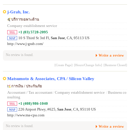
j-Grab, Inc.
บริการเฉพาะด้าน
Company establishment service
+1 (03) 5728-2095
TEL
10 S Third St 3rd Fl,
San Jose
, CA, 95113 US
MAP
http://www.j-grab.com/
No review is found.
Write a review
[Create Page]
[Hours/Change Info]
[Business Closed]
Matsumoto & Associates, CPA / Silicon Valley
การเงิน / ประกันภัย
Accountant / Tax accountant
/
Company establishment service
/
Business co
nsulting
+1 (408) 986-1040
TEL
226 Airport Pkwy, #625,
San Jose
, CA, 95110 US
MAP
http://www.ma-cpa.com
No review is found.
Write a review