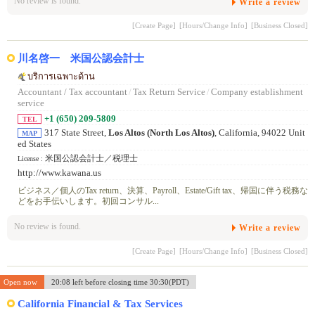
No review is found.
Write a review
[Create Page]
[Hours/Change Info]
[Business Closed]
川名啓一 米国公認会計士
บริการเฉพาะด้าน
Accountant / Tax accountant
/
Tax Return Service
/
Company establishment
service
+1 (650) 209-5809
TEL
317 State Street,
Los Altos (North Los Altos)
, California, 94022 Unit
MAP
ed States
米国公認会計士／税理士
License :
http://www.kawana.us
ビジネス／個人のTax return、決算、Payroll、Estate/Gift tax、帰国に伴う税務な
どをお手伝いします。初回コンサル...
No review is found.
Write a review
[Create Page]
[Hours/Change Info]
[Business Closed]
Open now
20:08 left before closing time 30:30(PDT)
California Financial & Tax Services