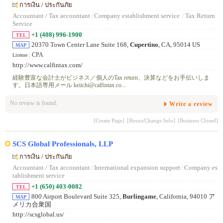
การเงิน / ประกันภัย
Accountant / Tax accountant
/
Company establishment service
/
Tax Return
Service
+1 (408) 996-1900
TEL
20370 Town Center Lane Suite 168,
Cupertino
, CA, 95014 US
MAP
CPA
License :
http://www.calfintax.com/
経験豊富な会計士がビジネス／個人のTax return、決算などをお手伝いしま
す。日本語専用メール keiichi@calfintax.co...
No review is found.
Write a review
[Create Page]
[Hours/Change Info]
[Business Closed]
SCS Global Professionals, LLP
การเงิน / ประกันภัย
Accountant / Tax accountant
/
International expansion support
/
Company es
tablishment service
+1 (650) 403-0082
TEL
800 Airport Boulevard Suite 325,
Burlingame
, California, 94010 ア
MAP
メリカ合衆国
http://scsglobal.us/