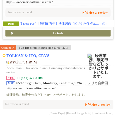
https://www.marshallsuzuki.com /
No review is found.
Write a review
[1 more post]
【無料配布中】法律関係（ビザや永住権etc…）の小冊子をプレゼントしております📝
Deals
Details
Open now
6:38 left before closing time 17:00(PDT)
TOLKAN & ITO, CPA'S
การเงิน / ประกันภัย
Accountant / Tax accountant
/
Company establishment s
ervice
+1 (831) 372-8104
TEL
659 Abrego Street,
Monterey
, California, 93940 アメリカ合衆国
MAP
http://www.tolkananditocpas.co m/
経理業務、確定申告などしっかりとサポートいたします。
No review is found.
Write a review
[Create Page]
[Hours/Change Info]
[Business Closed]