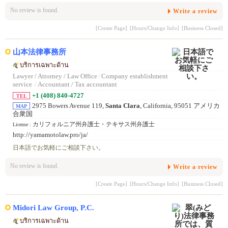
No review is found.
Write a review
[Create Page]
[Hours/Change Info]
[Business Closed]
山本法律事務所
บริการเฉพาะด้าน
Lawyer / Attorney / Law Office
/
Company establishment
service
/
Accountant / Tax accountant
+1 (408) 840-4727
TEL
2975 Bowers Avenue 119,
Santa Clara
, California, 95051 アメリカ
MAP
合衆国
カリフォルニア州弁護士・テキサス州弁護士
License :
http://yamamotolaw.pro/ja/
日本語でお気軽にご相談下さい。
No review is found.
Write a review
[Create Page]
[Hours/Change Info]
[Business Closed]
Midori Law Group, P.C.
บริการเฉพาะด้าน