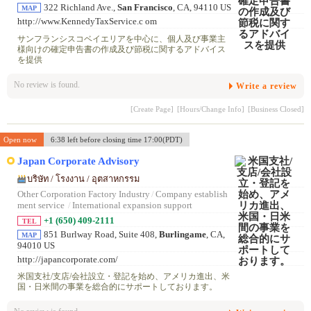
322 Richland Ave.,
San Francisco
, CA, 94110 US
MAP
http://www.KennedyTaxService.c om
サンフランシスコベイエリアを中心に、個人及び事業主
様向けの確定申告書の作成及び節税に関するアドバイス
を提供
No review is found.
Write a review
[Create Page]
[Hours/Change Info]
[Business Closed]
Open now
6:38 left before closing time 17:00(PDT)
Japan Corporate Advisory
บริษัท / โรงงาน / อุตสาหกรรม
Other Corporation Factory Industry
/
Company establish
ment service
/
International expansion support
+1 (650) 409-2111
TEL
851 Burlway Road, Suite 408,
Burlingame
, CA,
MAP
94010 US
http://japancorporate.com/
米国支社/支店/会社設立・登記を始め、アメリカ進出、米
国・日米間の事業を総合的にサポートしております。