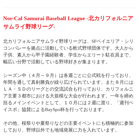
Nor-Cal Samurai Baseball League -北カリフォルニア
サムライ野球リーグ-
北カリフォルニアサムライ野球リーグは、SFベイエリア・シリ
コンバレーを拠点に活動している軟式野球団体です。大人から
子供、素人から甲子園経験者、学生からエリート駐在員まで、
幅広い分野で活動している野球好きが集まります。
シーズン中（４月～９月）は各週ごとに公式戦を行っており、
年間を通して真剣勝負が繰り広げられています。また８月には
ＬＡ・ＳＤのリーグとの交流試合も行っており、カリフォルニ
ア主要３都市における大規模な大会が行われます。一年を締め
括るメインイベントとして、１０月には２週に渡り、「週刊ベ
イスポ」協賛によるBaySpo杯を行っております。
その他、桜祭りや夏祭りなどの主要イベントにも積極的に参加
しており、野球以外でも地域発展に力を入れています。