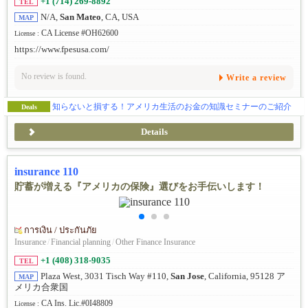
+1 (714) 269-8892
TEL
N/A,
San Mateo
, CA, USA
MAP
CA License #OH62600
License :
https://www.fpesusa.com/
No review is found.
Write a review
知らないと損する！アメリカ生活のお金の知識セミナーのご紹介
Deals
Details
insurance 110
貯蓄が増える『アメリカの保険』選びをお手伝いします！
การเงิน / ประกันภัย
Insurance
/
Financial planning
/
Other Finance Insurance
+1 (408) 318-9035
TEL
Plaza West, 3031 Tisch Way #110,
San Jose
, California, 95128 ア
MAP
メリカ合衆国
CA Ins. Lic.#0I48809
License :