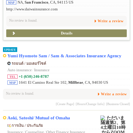
NA,
San Francisco
, CA, 94115 US
MAP
http://www.daiwainsurance.com
No review is found.
Write a review
Details
UPDATE
Yumi Hyomoto Sam / Sam & Associates Insurance Agency
รถยนต์ / มอเตอร์ไซค์
Auto insurance
/
Insurance
+1 (650) 246-8787
TEL
1641 El Camino Real Ste 102,
Millbrae
, CA, 94030 US
MAP
No review is found.
Write a review
[Create Page]
[Hours/Change Info]
[Business Closed]
Aoki, Satoshi/ Mutual of Omaha
การเงิน / ประกันภัย
Insurance
/
Counseling
/
Other Finance Insurance