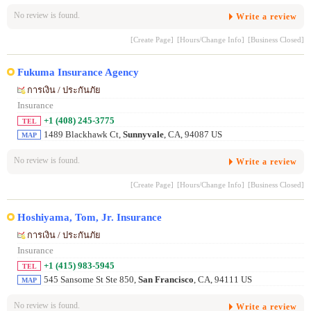
No review is found.
Write a review
[Create Page]
[Hours/Change Info]
[Business Closed]
Fukuma Insurance Agency
การเงิน / ประกันภัย
Insurance
+1 (408) 245-3775
TEL
1489 Blackhawk Ct,
Sunnyvale
, CA, 94087 US
MAP
No review is found.
Write a review
[Create Page]
[Hours/Change Info]
[Business Closed]
Hoshiyama, Tom, Jr. Insurance
การเงิน / ประกันภัย
Insurance
+1 (415) 983-5945
TEL
545 Sansome St Ste 850,
San Francisco
, CA, 94111 US
MAP
No review is found.
Write a review