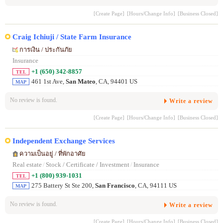
[Create Page]
[Hours/Change Info]
[Business Closed]
Craig Ichiuji / State Farm Insurance
การเงิน / ประกันภัย
Insurance
+1 (650) 342-8857
TEL
461 1st Ave,
San Mateo
, CA, 94401 US
MAP
No review is found.
Write a review
[Create Page]
[Hours/Change Info]
[Business Closed]
Independent Exchange Services
ความเป็นอยู่ / ที่พักอาศัย
Real estate
/
Stock / Certificate / Investment
/
Insurance
+1 (800) 939-1031
TEL
275 Battery St Ste 200,
San Francisco
, CA, 94111 US
MAP
No review is found.
Write a review
[Create Page]
[Hours/Change Info]
[Business Closed]