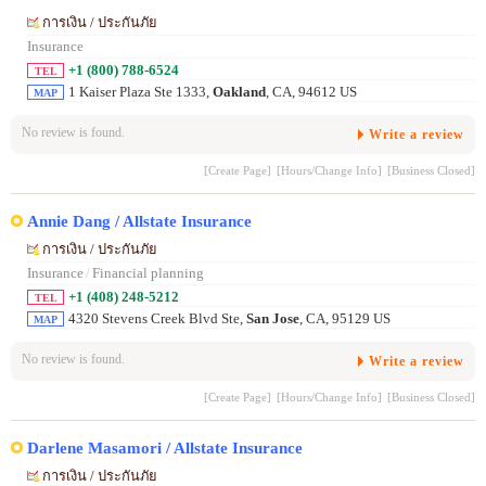
การเงิน / ประกันภัย
Insurance
+1 (800) 788-6524
TEL
1 Kaiser Plaza Ste 1333,
Oakland
, CA, 94612 US
MAP
No review is found.
Write a review
[Create Page]
[Hours/Change Info]
[Business Closed]
Annie Dang / Allstate Insurance
การเงิน / ประกันภัย
Insurance
/
Financial planning
+1 (408) 248-5212
TEL
4320 Stevens Creek Blvd Ste,
San Jose
, CA, 95129 US
MAP
No review is found.
Write a review
[Create Page]
[Hours/Change Info]
[Business Closed]
Darlene Masamori / Allstate Insurance
การเงิน / ประกันภัย