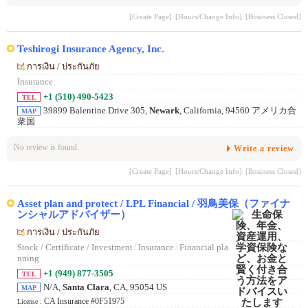
[Create Page]
[Hours/Change Info]
[Business Closed]
Teshirogi Insurance Agency, Inc.
การเงิน / ประกันภัย
Insurance
+1 (510) 490-5423
TEL
39899 Balentine Drive 305,
Newark
, California, 94560 アメリカ合
MAP
衆国
No review is found.
Write a review
[Create Page]
[Hours/Change Info]
[Business Closed]
Asset plan and protect / LPL Financial / 羽鳥美保（ファイナ
ンシャルアドバイザー）
การเงิน / ประกันภัย
Stock / Certificate / Investment
/
Insurance
/
Financial pla
nning
+1 (949) 877-3505
TEL
N/A,
Santa Clara
, CA, 95054 US
MAP
CA Insurance #0F51975
License :