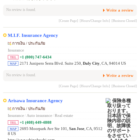
No review is found.
Write a review
[Create Page]
[Hours/Change Info]
[Business Closed]
M.I.F. Insurance Agency
การเงิน / ประกันภัย
Insurance
+1 (800) 747-6434
TEL
2171 Junipero Serra Blvd. Suite 250,
Daly City
, CA, 94014 US
MAP
No review is found.
Write a review
[Create Page]
[Hours/Change Info]
[Business Closed]
Arisawa Insurance Agency
การเงิน / ประกันภัย
Insurance
/
Auto insurance
/
Real estate
+1 (408) 449-4808
TEL
2695 Moorpark Ave Ste 101,
San Jose
, CA, 9512
MAP
8 US
http://www.shinobuchi.com