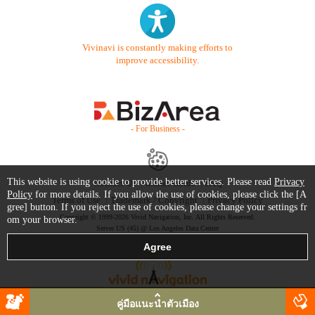
Vivinavi is constantly making efforts to
improve accessibility.
- For Business -
This website is using cookie to provide better services. Please read
Privacy
Contact Us
Starter Guide
FAQ
Policy
for more details. If you allow the use of cookies, please click the [A
Terms of Use
Trademark / Copyright
Privacy Policy
gree] button. If you reject the use of cookies, please change your settings fr
Copyright © 1999-2026 Vivid Navigation, Inc. All Rights Reserved.
om your browser.
Server US (45) @ Los Angeles Data Center
คู่มือแนะนำตัวเมือง