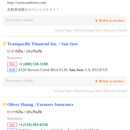
http://www.asahiins.com
自動車保険のスペシャリスト！！
No review is found.
Write a review
[Create Page]
[Hours/Change Info]
[Business Closed]
Transpacific Financial Inc. / San Jose
การเงิน / ประกันภัย
Insurance
+1 (408) 538-3188
TEL
4320 Stevens Creek Blvd #130,
San Jose
, CA, 95129 US
MAP
No review is found.
Write a review
[Create Page]
[Hours/Change Info]
[Business Closed]
Oliver Huang / Farmers Insurance
การเงิน / ประกันภัย
Insurance
+1 (510) 493-6538
TEL