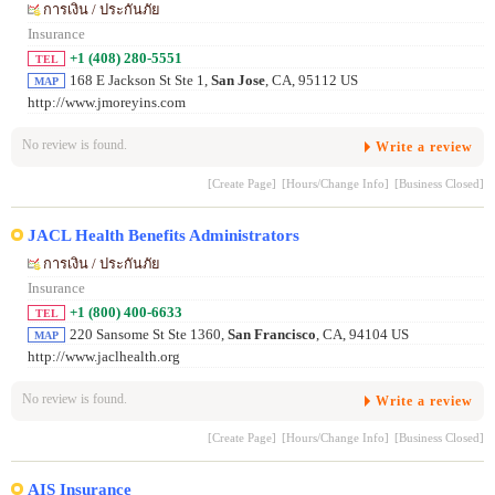
การเงิน / ประกันภัย
Insurance
+1 (408) 280-5551
TEL
168 E Jackson St Ste 1,
San Jose
, CA, 95112 US
MAP
http://www.jmoreyins.com
No review is found.
Write a review
[Create Page]
[Hours/Change Info]
[Business Closed]
JACL Health Benefits Administrators
การเงิน / ประกันภัย
Insurance
+1 (800) 400-6633
TEL
220 Sansome St Ste 1360,
San Francisco
, CA, 94104 US
MAP
http://www.jaclhealth.org
No review is found.
Write a review
[Create Page]
[Hours/Change Info]
[Business Closed]
AIS Insurance