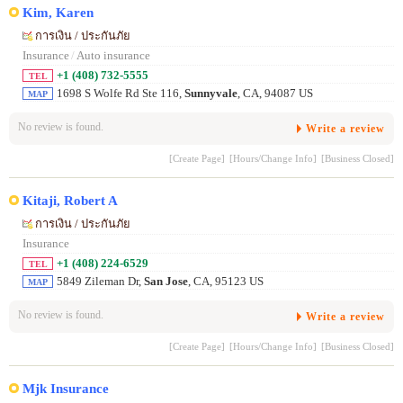
Kim, Karen
การเงิน / ประกันภัย
Insurance
/
Auto insurance
+1 (408) 732-5555
TEL
1698 S Wolfe Rd Ste 116,
Sunnyvale
, CA, 94087 US
MAP
No review is found.
Write a review
[Create Page]
[Hours/Change Info]
[Business Closed]
Kitaji, Robert A
การเงิน / ประกันภัย
Insurance
+1 (408) 224-6529
TEL
5849 Zileman Dr,
San Jose
, CA, 95123 US
MAP
No review is found.
Write a review
[Create Page]
[Hours/Change Info]
[Business Closed]
Mjk Insurance