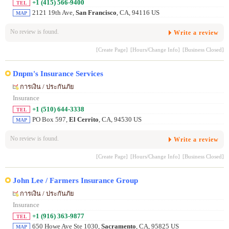
+1 (415) 566-9400
TEL
2121 19th Ave,
San Francisco
, CA, 94116 US
MAP
No review is found.
Write a review
[Create Page]
[Hours/Change Info]
[Business Closed]
Dnpm's Insurance Services
การเงิน / ประกันภัย
Insurance
+1 (510) 644-3338
TEL
PO Box 597,
El Cerrito
, CA, 94530 US
MAP
No review is found.
Write a review
[Create Page]
[Hours/Change Info]
[Business Closed]
John Lee / Farmers Insurance Group
การเงิน / ประกันภัย
Insurance
+1 (916) 363-9877
TEL
650 Howe Ave Ste 1030,
Sacramento
, CA, 95825 US
MAP