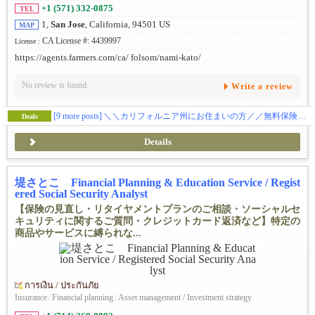
+1 (571) 332-0875
TEL
1,
San Jose
, California, 94501 US
MAP
CA License #: 4439997
License :
https://agents.farmers.com/ca/ folsom/nami-kato/
No review is found.
Write a review
[9 more posts]
＼＼カリフォルニア州にお住まいの方／／無料保険相談してみませんか？
Deals
Details
堤さとこ Financial Planning & Education Service / Regist
ered Social Security Analyst
【保険の見直し・リタイヤメントプランのご相談・ソーシャルセ
キュリティに関するご質問・クレジットカード返済など】特定の
商品やサービスに縛られな...
การเงิน / ประกันภัย
Insurance
/
Financial planning
/
Asset management / Investment strategy