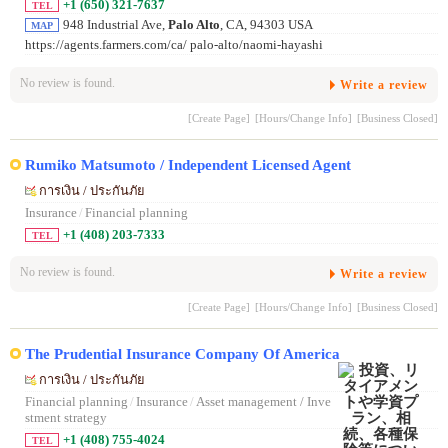
+1 (650) 321-7637
TEL
948 Industrial Ave,
Palo Alto
, CA, 94303 USA
MAP
https://agents.farmers.com/ca/ palo-alto/naomi-hayashi
No review is found.
Write a review
[Create Page]
[Hours/Change Info]
[Business Closed]
Rumiko Matsumoto / Independent Licensed Agent
การเงิน / ประกันภัย
Insurance
/
Financial planning
+1 (408) 203-7333
TEL
No review is found.
Write a review
[Create Page]
[Hours/Change Info]
[Business Closed]
The Prudential Insurance Company Of America
การเงิน / ประกันภัย
Financial planning
/
Insurance
/
Asset management / Inve
stment strategy
+1 (408) 755-4024
TEL