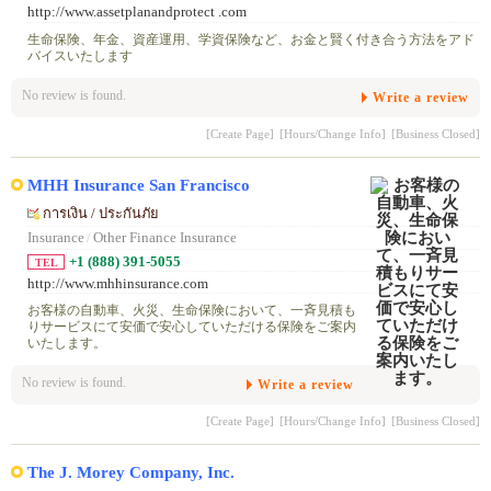
http://www.assetplanandprotect .com
生命保険、年金、資産運用、学資保険など、お金と賢く付き合う方法をアド
バイスいたします
No review is found.
Write a review
[Create Page]
[Hours/Change Info]
[Business Closed]
MHH Insurance San Francisco
การเงิน / ประกันภัย
Insurance
/
Other Finance Insurance
+1 (888) 391-5055
TEL
http://www.mhhinsurance.com
お客様の自動車、火災、生命保険において、一斉見積も
りサービスにて安価で安心していただける保険をご案内
いたします。
No review is found.
Write a review
[Create Page]
[Hours/Change Info]
[Business Closed]
The J. Morey Company, Inc.