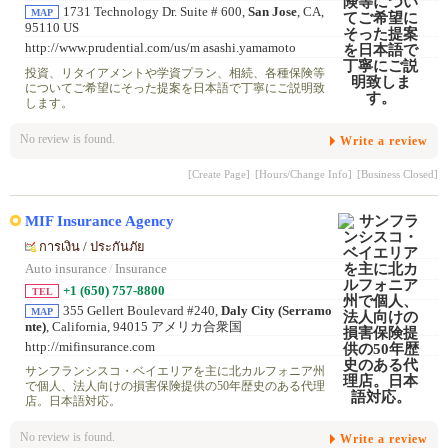
1731 Technology Dr. Suite # 600,
San Jose
, CA,
MAP
95110 US
http://www.prudential.com/us/m asashi.yamamoto
投資、リタイアメントや学資プラン、相続、各種保険等
についてご希望にそった提案を日本語で丁寧にご説明致
します。
No review is found.
Write a review
[Create Page]
[Hours/Change Info]
[Business Closed]
MIF Insurance Agency
การเงิน / ประกันภัย
Auto insurance
/
Insurance
+1 (650) 757-8800
TEL
355 Gellert Boulevard #240,
Daly City (Serramo
MAP
nte)
, California, 94015 アメリカ合衆国
http://mifinsurance.com
サンフランシスコ・ベイエリアを主に北カルフォニア州
で個人、法人向けの損害保険提供の50年歴史のある代理
店。日本語対応。
No review is found.
Write a review