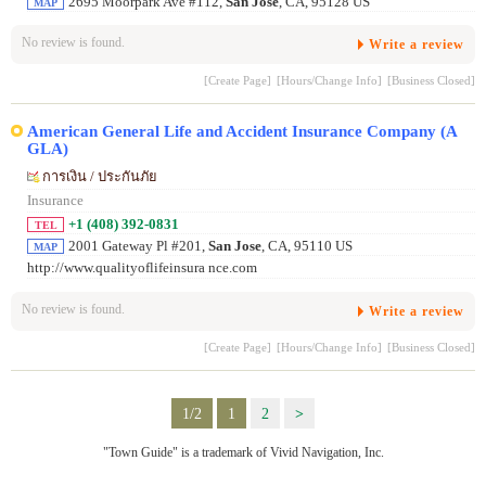
2695 Moorpark Ave #112,
San Jose
, CA, 95128 US
MAP
No review is found.
Write a review
[Create Page]
[Hours/Change Info]
[Business Closed]
American General Life and Accident Insurance Company (A
GLA)
การเงิน / ประกันภัย
Insurance
+1 (408) 392-0831
TEL
2001 Gateway Pl #201,
San Jose
, CA, 95110 US
MAP
http://www.qualityoflifeinsura nce.com
No review is found.
Write a review
[Create Page]
[Hours/Change Info]
[Business Closed]
1/2
1
2
>
"Town Guide" is a trademark of Vivid Navigation, Inc.