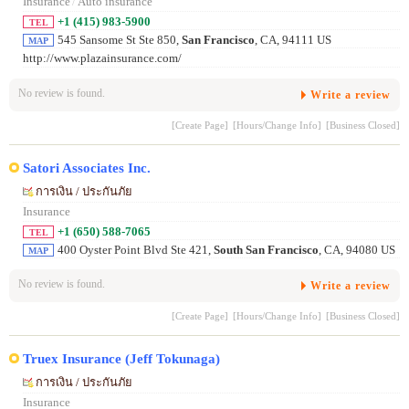
Insurance
/
Auto insurance
+1 (415) 983-5900
TEL
545 Sansome St Ste 850,
San Francisco
, CA, 94111 US
MAP
http://www.plazainsurance.com/
No review is found.
Write a review
[Create Page]
[Hours/Change Info]
[Business Closed]
Satori Associates Inc.
การเงิน / ประกันภัย
Insurance
+1 (650) 588-7065
TEL
400 Oyster Point Blvd Ste 421,
South San Francisco
, CA, 94080 US
MAP
No review is found.
Write a review
[Create Page]
[Hours/Change Info]
[Business Closed]
Truex Insurance (Jeff Tokunaga)
การเงิน / ประกันภัย
Insurance