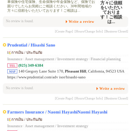
車保険や住宅保険、生命保険や年金保険など、保険でお
困りでしたらお気軽にご相談ください。30年間地域の
方々に信頼をいただいております！ご相談は...
No review is found.
Write a review
[Create Page]
[Hours/Change Info]
[Business Closed]
Prudential / Hisashi Sano
การเงิน / ประกันภัย
Insurance
/
Asset management / Investment strategy
/
Financial planning
(925) 349-6384
TEL
140 Gregory Lane Suite 170,
Pleasant Hill
, California, 94523 USA
MAP
https://www.prudential.com/adv isor/hisashi-sano
No review is found.
Write a review
[Create Page]
[Hours/Change Info]
[Business Closed]
Farmers Insurance / Naomi HayashiNaomi Hayashi
การเงิน / ประกันภัย
Insurance
/
Asset management / Investment strategy