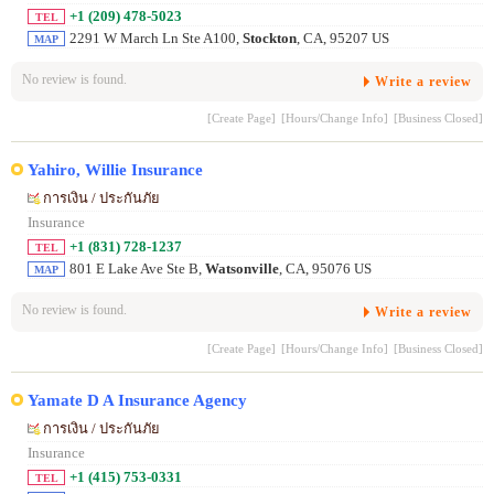
+1 (209) 478-5023
TEL
2291 W March Ln Ste A100,
Stockton
, CA, 95207 US
MAP
No review is found.
Write a review
[Create Page]
[Hours/Change Info]
[Business Closed]
Yahiro, Willie Insurance
การเงิน / ประกันภัย
Insurance
+1 (831) 728-1237
TEL
801 E Lake Ave Ste B,
Watsonville
, CA, 95076 US
MAP
No review is found.
Write a review
[Create Page]
[Hours/Change Info]
[Business Closed]
Yamate D A Insurance Agency
การเงิน / ประกันภัย
Insurance
+1 (415) 753-0331
TEL