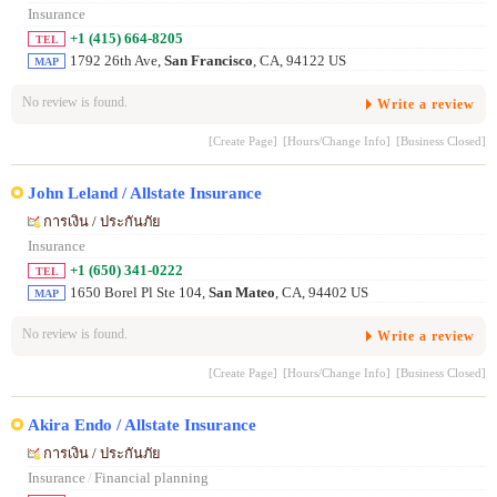
Insurance
+1 (415) 664-8205
TEL
1792 26th Ave,
San Francisco
, CA, 94122 US
MAP
No review is found.
Write a review
[Create Page]
[Hours/Change Info]
[Business Closed]
John Leland / Allstate Insurance
การเงิน / ประกันภัย
Insurance
+1 (650) 341-0222
TEL
1650 Borel Pl Ste 104,
San Mateo
, CA, 94402 US
MAP
No review is found.
Write a review
[Create Page]
[Hours/Change Info]
[Business Closed]
Akira Endo / Allstate Insurance
การเงิน / ประกันภัย
Insurance
/
Financial planning