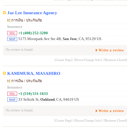
Jae Lee Insurance Agency
การเงิน / ประกันภัย
Insurance
+1 (408) 252-3200
TEL
5175 Moorpark Ave Ste 4B,
San Jose
, CA, 95129 US
MAP
No review is found.
Write a review
[Create Page]
[Hours/Change Info]
[Business Closed]
KAMIMURA, MASAHIRO
การเงิน / ประกันภัย
Insurance
+1 (510) 531-1633
TEL
33 Selkirk St,
Oakland
, CA, 94619 US
MAP
No review is found.
Write a review
[Create Page]
[Hours/Change Info]
[Business Closed]