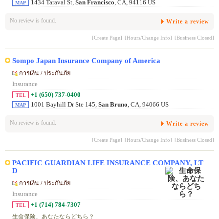
1434 Taraval St,
San Francisco
, CA, 94116 US
MAP
No review is found.
Write a review
[Create Page]
[Hours/Change Info]
[Business Closed]
Sompo Japan Insurance Company of America
การเงิน / ประกันภัย
Insurance
+1 (650) 737-0400
TEL
1001 Bayhill Dr Ste 145,
San Bruno
, CA, 94066 US
MAP
No review is found.
Write a review
[Create Page]
[Hours/Change Info]
[Business Closed]
PACIFIC GUARDIAN LIFE INSURANCE COMPANY, LT
D
การเงิน / ประกันภัย
Insurance
+1 (714) 784-7307
TEL
生命保険、あなたならどちら？