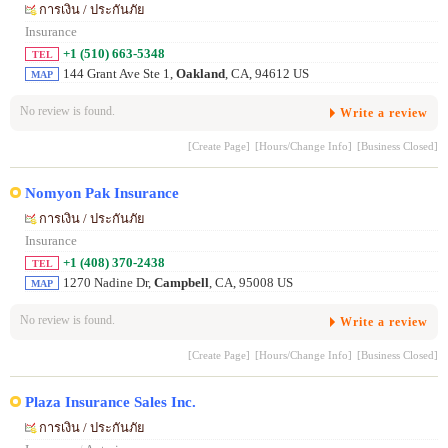
การเงิน / ประกันภัย
Insurance
+1 (510) 663-5348
TEL
144 Grant Ave Ste 1,
Oakland
, CA, 94612 US
MAP
No review is found.
Write a review
[Create Page]
[Hours/Change Info]
[Business Closed]
Nomyon Pak Insurance
การเงิน / ประกันภัย
Insurance
+1 (408) 370-2438
TEL
1270 Nadine Dr,
Campbell
, CA, 95008 US
MAP
No review is found.
Write a review
[Create Page]
[Hours/Change Info]
[Business Closed]
Plaza Insurance Sales Inc.
การเงิน / ประกันภัย