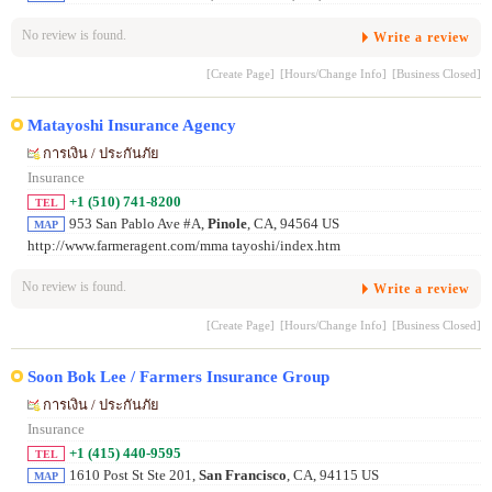
No review is found.
Write a review
[Create Page]
[Hours/Change Info]
[Business Closed]
Matayoshi Insurance Agency
การเงิน / ประกันภัย
Insurance
+1 (510) 741-8200
TEL
953 San Pablo Ave #A,
Pinole
, CA, 94564 US
MAP
http://www.farmeragent.com/mma tayoshi/index.htm
No review is found.
Write a review
[Create Page]
[Hours/Change Info]
[Business Closed]
Soon Bok Lee / Farmers Insurance Group
การเงิน / ประกันภัย
Insurance
+1 (415) 440-9595
TEL
1610 Post St Ste 201,
San Francisco
, CA, 94115 US
MAP