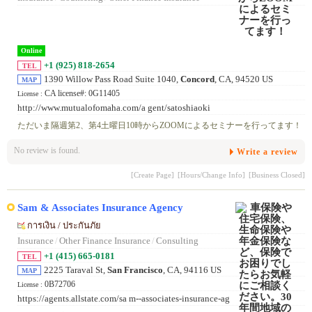
Online
+1 (925) 818-2654
TEL
1390 Willow Pass Road Suite 1040,
Concord
, CA, 94520 US
MAP
CA license#: 0G11405
License :
http://www.mutualofomaha.com/a gent/satoshiaoki
ただいま隔週第2、第4土曜日10時からZOOMによるセミナーを行ってます！
No review is found.
Write a review
[Create Page]
[Hours/Change Info]
[Business Closed]
Sam & Associates Insurance Agency
การเงิน / ประกันภัย
Insurance
/
Other Finance Insurance
/
Consulting
+1 (415) 665-0181
TEL
2225 Taraval St,
San Francisco
, CA, 94116 US
MAP
0B72706
License :
https://agents.allstate.com/sa m--associates-insurance-ag
ency -san-francisco-ca3.html