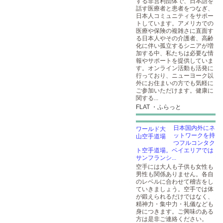
する非営利団体で、日本語を
話す医療者と患者をつなぎ、
日本人コミュニティをサポー
トしています。アメリカでの
医療や保険の複雑さに直面す
る日本人やその介護者、高齢
化に伴い孤立するシニアが増
加する中、私たちは必要な情
報やサポートを提供していま
す。オンライン活動も活発に
行っており、ニューヨーク以
外にお住まいの方でも気軽に
ご参加いただけます。健康に
関する...
FLAT ・ふらっと
日本国内外にネ
ットワークを持
つフルコンタク
ト空手道場。ベイエリアでは
サンフランシ...
空手には大人も子供も女性も
男性も関係ありません。各自
のレベルに合わせて稽古をし
ていきましょう。空手では体
が鍛えられるだけではなく、
精神力・集中力・礼儀なども
身につきます。ご興味のある
方は是非ご連絡ください。