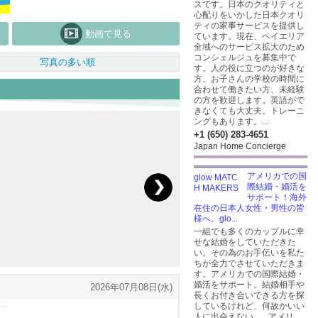
スです。日本のクオリティと
心配りをいかした日本クオリ
ティの家事サービスを提供し
動画で見る
ています。現在、ベイエリア
全域へのサービス拡大のため
コンシェルジュを募集中で
写真の多い順
す。人の役に立つのが好きな
方、お子さんの学校の時間に
合わせて働きたい方、未経験
の方を歓迎します。英語がで
きなくても大丈夫。トレーニ
ングもあります。...
+1 (650) 283-4651
Japan Home Concierge
アメリカでの国
際結婚・婚活を
サポート！海外
在住の日本人女性・男性の皆
様へ。glo...
一組でも多くのカップルに幸
せな結婚をしていただきた
い。その為のお手伝いを私た
ちが全力でさせていただきま
す。アメリカでの国際結婚・
婚活をサポート。結婚相手や
2026年07月08日(水)
長くお付き合いできる方を探
しているけれど、何故かいい
人に出会えない...。アメリ