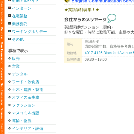
短期アルバイト
English Communication Servi
インターン
★英語講師募集！★
在宅業務
業務委託
英語講師ポジション（契約）
ワーキングホリデー
好きな曜日・時間に勤務可能。主婦や
好きな方、長期または夏の間の短期勤
その他
詳細面接
日本から来て間もないご家族が、まず
給与
講師経験年数、資格等を考慮
ています。きめ細かいサービスが沢山の
職種で表示
労働許可。資格や経験がない場合でも
4017-4125 Blackford Avenue
勤務地
販売
09:30～19:00
勤務時間
English Communication Service (ECS) is 
営業
full potential while providing instructio
デジタル
フード・飲食店
土木・建設・製造
オフィス＆事務
ファッション
マスコミ＆出版
運輸・物流
インテリア・設備