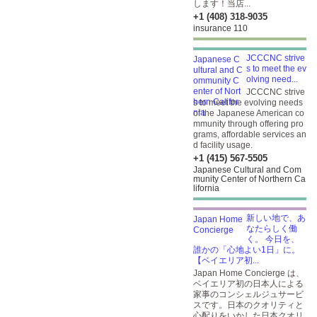
します！当店...
+1 (408) 318-9035
insurance 110
JCCCNC strive
s to meet the ev
olving need...
JCCCNC strive
s to meet the evolving needs
of the Japanese American co
mmunity through offering pro
grams, affordable services an
d facility usage.
+1 (415) 567-5505
Japanese Cultural and Com
munity Center of Northern Ca
lifornia
新しい地で、あ
なたらしく働
く。 今日を、
誰かの「心地よい1日」に。
【ベイエリア初...
Japan Home Concierge は、
ベイエリア初の日本人による
家事のコンシェルジュサービ
スです。日本のクオリティと
心配りをいかした日本クオリ