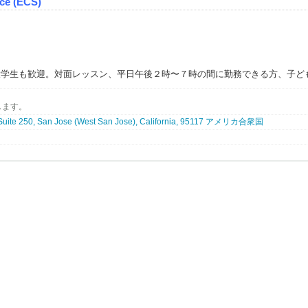
ce (ECS)
大学生も歓迎。対面レッスン、平日午後２時〜７時の間に勤務できる方、子ど
務ができる方を募集しています。
ぶつかるのが言葉の壁である『英会話』。日英バイリンガル講師のニーズが増
します。
ご家族にご好評いただいております。大変やりがいのあるお仕事です。要US
、まずはお気軽にお問い合わせください。
 Suite 250, San Jose (West San Jose), California, 95117 アメリカ合衆国
seeking dedicated English teachers who strive to help students reach their
n with empathy and care.