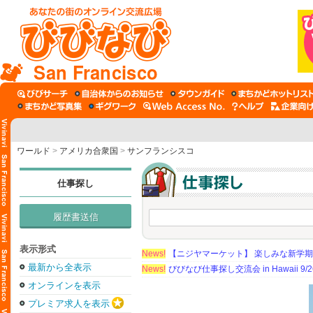
San Francisco
ワールド
>
アメリカ合衆国
>
サンフランシスコ
仕事探し
履歴書送信
表示形式
News!
【ニジヤマーケット】 楽しみな新学
最新から全表示
News!
びびなび仕事探し交流会 in Hawaii 9/26（
オンラインを表示
プレミア求人を表示