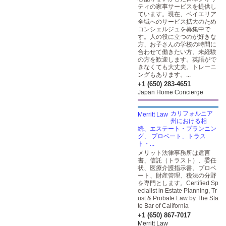
ティの家事サービスを提供し
ています。現在、ベイエリア
全域へのサービス拡大のため
コンシェルジュを募集中で
す。人の役に立つのが好きな
方、お子さんの学校の時間に
合わせて働きたい方、未経験
の方を歓迎します。英語がで
きなくても大丈夫。トレーニ
ングもあります。...
+1 (650) 283-4651
Japan Home Concierge
カリフォルニア
州における相
続、エステート・プランニン
グ、 プロベート、トラス
ト・...
メリット法律事務所は遺言
書、信託（トラスト）、委任
状、医療介護指示書、プロベ
ート、財産管理、税法の分野
を専門とします。Certified Sp
ecialist in Estate Planning, Tr
ust & Probate Law by The Sta
te Bar of California
+1 (650) 867-7017
Merritt Law