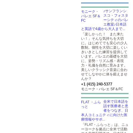
♪サンフランシ
スコ・フォスタ
ーシティのバレ
エ教室♪日本語
と英語で4歳から大人まで...
「楽しかった！ また来た
い！」そんな気持ちを大切
に。はじめてでも安心の少人
数制。個性を大切に楽しくい
きいきとした練習を提供して
います。バレエの基礎を大切
に、姿勢・リズム感・表現
力・礼儀を自然に育みます。
美しいクラッシク音楽に合わ
せてしなやかに体を鍛えませ
んか？
+1 (415) 240-5377
モニーク・バレエ SF＆FC
全米で日本語を
話す医療者と患
者をつなぎ、日
本人コミュニティに向けた医
療情報やサポ...
「FLAT・ふらっと」は、ニュ
ーヨークを拠点に全米で活動