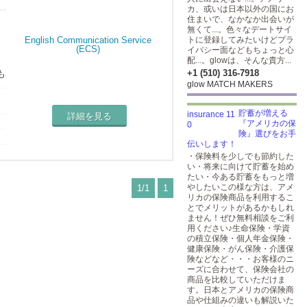
カ、或いは日本以外の国にお
住まいで、なかなか出会いが
無くて...。色々なデートサイ
トに登録してみたいけどプラ
イバシー面などもちょっと心
配...。glowは、そんな貴方...
+1 (510) 316-7918
も
glow MATCH MAKERS
え
貯蓄が増える
詳細を見る
『アメリカの保
険』選びをお手
伝いします！
・保険料を少しでも節約した
い・将来に向けて貯蓄を始め
たい・今ある貯蓄をもっと増
やしたいこの様な方は、アメ
1/1
1
リカの保険商品を利用するこ
とでメリットがあるかもしれ
ません！ぜひ無料相談をご利
用ください♪生命保険・学資
の積立保険・個人年金保険・
健康保険・がん保険・介護保
険などなど・・・お客様のニ
ーズに合わせて、保険会社の
商品を比較していただけま
す。日本とアメリカの保険商
品や仕組みの違いも解説いた