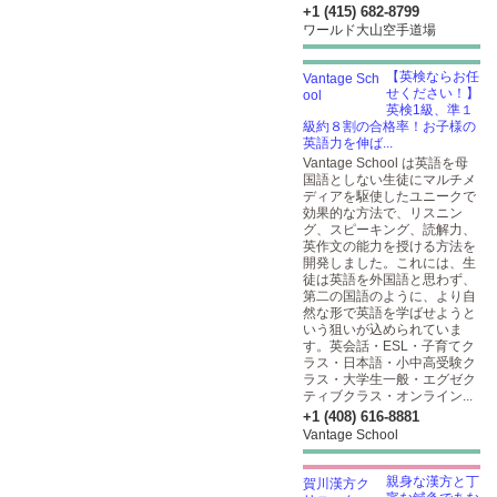
+1 (415) 682-8799
ワールド大山空手道場
【英検ならお任
せください！】
英検1級、準１
級約８割の合格率！お子様の
英語力を伸ば...
Vantage School は英語を母
国語としない生徒にマルチメ
ディアを駆使したユニークで
効果的な方法で、リスニン
グ、スピーキング、読解力、
英作文の能力を授ける方法を
開発しました。これには、生
徒は英語を外国語と思わず、
第二の国語のように、より自
然な形で英語を学ばせようと
いう狙いが込められていま
す。英会話・ESL・子育てク
ラス・日本語・小中高受験ク
ラス・大学生一般・エグゼク
ティブクラス・オンライン...
+1 (408) 616-8881
Vantage School
親身な漢方と丁