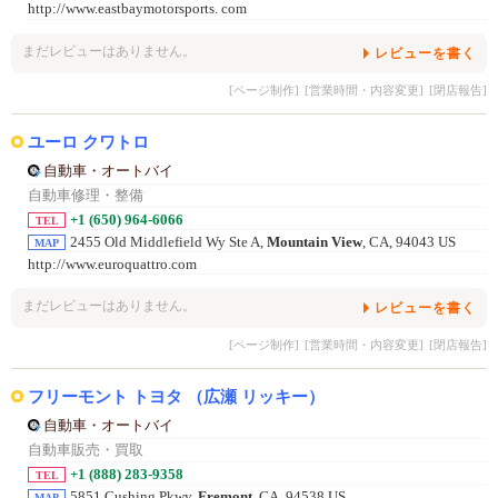
http://www.eastbaymotorsports. com
まだレビューはありません。
レビューを書く
[ページ制作]
[営業時間・内容変更]
[閉店報告]
ユーロ クワトロ
自動車・オートバイ
自動車修理・整備
+1 (650) 964-6066
TEL
2455 Old Middlefield Wy Ste A,
Mountain View
, CA, 94043 US
MAP
http://www.euroquattro.com
まだレビューはありません。
レビューを書く
[ページ制作]
[営業時間・内容変更]
[閉店報告]
フリーモント トヨタ （広瀬 リッキー）
自動車・オートバイ
自動車販売・買取
+1 (888) 283-9358
TEL
5851 Cushing Pkwy,
Fremont
, CA, 94538 US
MAP