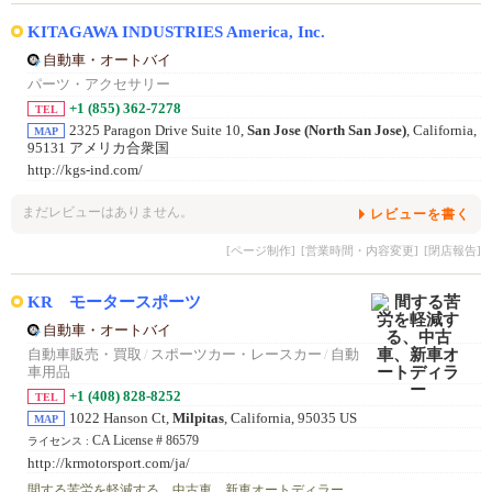
KITAGAWA INDUSTRIES America, Inc.
自動車・オートバイ
パーツ・アクセサリー
+1 (855) 362-7278
TEL
2325 Paragon Drive Suite 10,
San Jose (North San Jose)
, California,
MAP
95131 アメリカ合衆国
http://kgs-ind.com/
まだレビューはありません。
レビューを書く
[ページ制作]
[営業時間・内容変更]
[閉店報告]
KR モータースポーツ
自動車・オートバイ
自動車販売・買取
/
スポーツカー・レースカー
/
自動
車用品
+1 (408) 828-8252
TEL
1022 Hanson Ct,
Milpitas
, California, 95035 US
MAP
CA License # 86579
ライセンス :
http://krmotorsport.com/ja/
間する苦労を軽減する、中古車、新車オートディラー