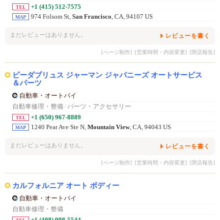
+1 (415) 512-7575
TEL
974 Folsom St,
San Francisco
, CA, 94107 US
MAP
まだレビューはありません。
レビューを書く
[ページ制作]
[営業時間・内容変更]
[閉店報告]
ビーダブリュス ジャーマン ジャパニーズ オートサービス
＆パーツ
自動車・オートバイ
自動車修理・整備
/
パーツ・アクセサリー
+1 (650) 967-8889
TEL
1240 Pear Ave Ste N,
Mountain View
, CA, 94043 US
MAP
まだレビューはありません。
レビューを書く
[ページ制作]
[営業時間・内容変更]
[閉店報告]
カルフォルニア オート ボディー
自動車・オートバイ
自動車修理・整備