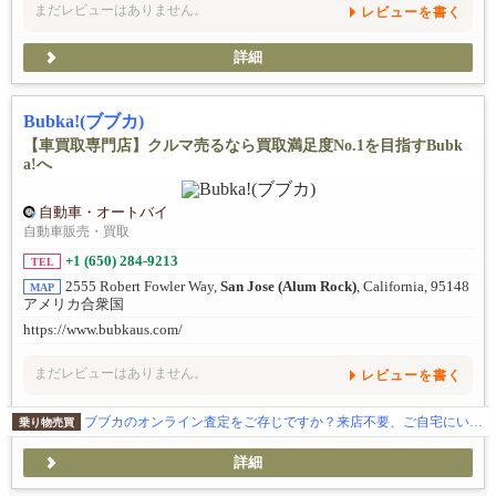
まだレビューはありません。
レビューを書く
詳細
Bubka!(ブブカ)
【車買取専門店】クルマ売るなら買取満足度No.1を目指すBubk
a!へ
自動車・オートバイ
自動車販売・買取
+1 (650) 284-9213
TEL
2555 Robert Fowler Way,
San Jose (Alum Rock)
, California, 95148
MAP
アメリカ合衆国
https://www.bubkaus.com/
まだレビューはありません。
レビューを書く
ブブカのオンライン査定をご存じですか？来店不要、ご自宅にいながらお車を売却できます！
乗り物売買
詳細