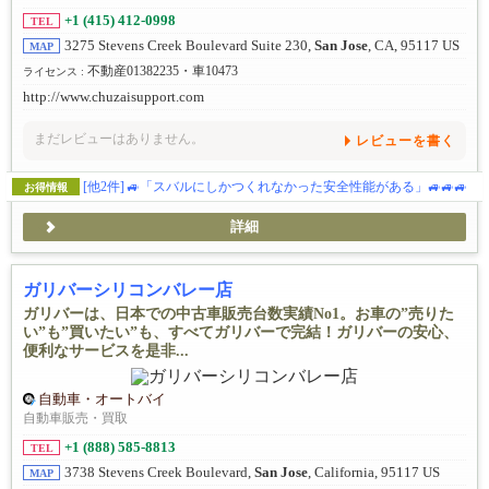
+1 (415) 412-0998
TEL
3275 Stevens Creek Boulevard Suite 230,
San Jose
, CA, 95117 US
MAP
不動産01382235・車10473
ライセンス :
http://www.chuzaisupport.com
まだレビューはありません。
レビューを書く
[他2件]
🚙「スバルにしかつくれなかった安全性能がある」🚙🚙🚙
お得情報
詳細
ガリバーシリコンバレー店
ガリバーは、日本での中古車販売台数実績No1。お車の”売りた
い”も”買いたい”も、すべてガリバーで完結！ガリバーの安心、
便利なサービスを是非...
自動車・オートバイ
自動車販売・買取
+1 (888) 585-8813
TEL
3738 Stevens Creek Boulevard,
San Jose
, California, 95117 US
MAP