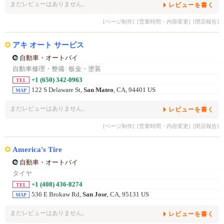
まだレビューはありません。
レビューを書く
[ページ制作]
[営業時間・内容変更]
[閉店報告]
アキ オート サービス
自動車・オートバイ
自動車修理・整備
/
板金・塗装
+1 (650) 342-0963
TEL
122 S Delaware St,
San Mateo
, CA, 94401 US
MAP
まだレビューはありません。
レビューを書く
[ページ制作]
[営業時間・内容変更]
[閉店報告]
America's Tire
自動車・オートバイ
タイヤ
+1 (408) 436-8274
TEL
536 E Brokaw Rd,
San Jose
, CA, 95131 US
MAP
まだレビューはありません。
レビューを書く