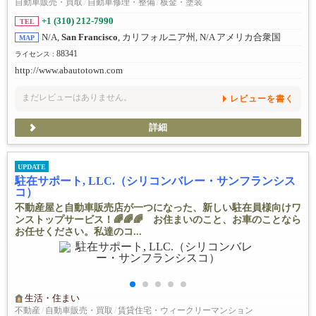
自動車販売・買取
/
自動車修理・整備
/
板金・塗装
+1 (310) 212-7990
TEL
N/A,
San Francisco
, カリフォルニア州, N/A アメリカ合衆国
MAP
88341
ライセンス :
http://www.abautotown.com
まだレビューはありません。
レビューを書く
詳細
UPDATE
駐在サポート, LLC.（シリコンバレー・サンフランシス
コ）
不動産屋と自動車販売店が一つになった、新しい駐在員様向けワ
ンストップサービス！🌈🌈🌈 お住まいのこと、お車のことなら
お任せください。私達のコ...
生活・住まい
不動産
/
自動車販売・買取
/
賃貸住宅・ウィークリーマンション