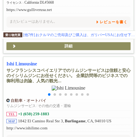
California DL#5668
ライセンス :
https://www.gulliverusa.net
まだレビューはありません。
レビューを書く
[他7件]
おクルマのご売却及びご購入は、ガリバーUSAにお任せ下さい!!! ☎ 408-985-1379
乗り物売買
詳細
Ishi Limousine
サンフランシスコベイエリアでのリムジンサービスは信頼と安心
のイシリムジンにお任せください。 企業訪問等のビジネスでの
御利用は勿論、人気の観光...
自動車・オートバイ
リムジンサービス
/
その他の交通・運輸
+1 (650) 259-1883
TEL
1842 El Camino Real Ste 3,
Burlingame
, CA, 94010 US
MAP
http://www.ishilimo.com