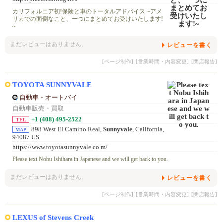
カリフォルニア初!保険と車のトータルアドバイス ~アメ
リカでの面倒なこと、一つにまとめてお受けいたします!
~
まだレビューはありません。
レビューを書く
[ページ制作]
[営業時間・内容変更]
[閉店報告]
TOYOTA SUNNYVALE
自動車・オートバイ
自動車販売・買取
+1 (408) 495-2522
TEL
898 West El Camino Real,
Sunnyvale
, California,
MAP
94087 US
https://www.toyotasunnyvale.co m/
Please text Nobu Ishihara in Japanese and we will get back to you.
まだレビューはありません。
レビューを書く
[ページ制作]
[営業時間・内容変更]
[閉店報告]
LEXUS of Stevens Creek