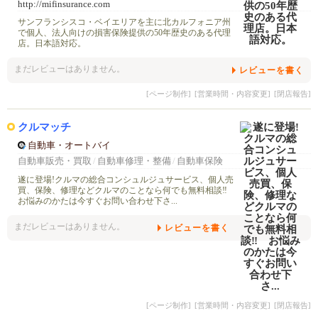
http://mifinsurance.com
サンフランシスコ・ベイエリアを主に北カルフォニア州
で個人、法人向けの損害保険提供の50年歴史のある代理
店。日本語対応。
まだレビューはありません。
レビューを書く
[ページ制作]
[営業時間・内容変更]
[閉店報告]
クルマッチ
自動車・オートバイ
自動車販売・買取
/
自動車修理・整備
/
自動車保険
遂に登場!クルマの総合コンシュルジュサービス、個人売
買、保険、修理などクルマのことなら何でも無料相談‼
お悩みのかたは今すぐお問い合わせ下さ...
まだレビューはありません。
レビューを書く
[ページ制作]
[営業時間・内容変更]
[閉店報告]