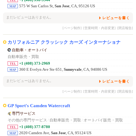
+1 (408) 998-5544
TEL
575 W San Carlos St,
San Jose
, CA, 95126 US
MAP
まだレビューはありません。
レビューを書く
[ページ制作]
[営業時間・内容変更]
[閉店報告]
カリフォルニア クラッシック カーズ インターナショナ
自動車・オートバイ
自動車販売・買取
+1 (408) 373-2969
TEL
360 E Evelyn Ave Ste 651,
Sunnyvale
, CA, 94086 US
MAP
まだレビューはありません。
レビューを書く
[ページ制作]
[営業時間・内容変更]
[閉店報告]
GP Sport's Camden Watercraft
専門サービス
その他の専門サービス
/
自動車販売・買取
/
オートバイ販売・買取
+1 (408) 377-8780
TEL
2020 Camden Ave,
San Jose
, CA, 95124 US
MAP