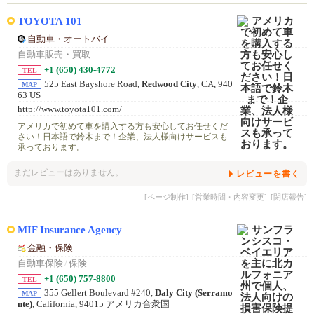
TOYOTA 101
自動車・オートバイ
自動車販売・買取
+1 (650) 430-4772
TEL
525 East Bayshore Road,
Redwood City
, CA, 940
MAP
63 US
http://www.toyota101.com/
アメリカで初めて車を購入する方も安心してお任せくだ
さい！日本語で鈴木まで！企業、法人様向けサービスも
承っております。
まだレビューはありません。
レビューを書く
[ページ制作]
[営業時間・内容変更]
[閉店報告]
MIF Insurance Agency
金融・保険
自動車保険
/
保険
+1 (650) 757-8800
TEL
355 Gellert Boulevard #240,
Daly City (Serramo
MAP
nte)
, California, 94015 アメリカ合衆国