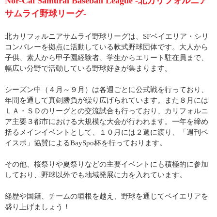
Nor-Cal Samurai Baseball League -北カリフォルニア
サムライ野球リーグ-
北カリフォルニアサムライ野球リーグは、SFベイエリア・シリ
コンバレーを拠点に活動している軟式野球団体です。大人から
子供、素人から甲子園経験者、学生からエリート駐在員まで、
幅広い分野で活動している野球好きが集まります。
シーズン中（４月～９月）は各週ごとに公式戦を行っており、
年間を通して真剣勝負が繰り広げられています。また８月には
ＬＡ・ＳＤのリーグとの交流試合も行っており、カリフォルニ
ア主要３都市における大規模な大会が行われます。一年を締め
括るメインイベントとして、１０月には２週に渡り、「週刊ベ
イスポ」協賛によるBaySpo杯を行っております。
その他、桜祭りや夏祭りなどの主要イベントにも積極的に参加
しており、野球以外でも地域発展に力を入れています。
経歴や国籍、チームの垣根を越え、野球を通じてベイエリアを
盛り上げましょう！