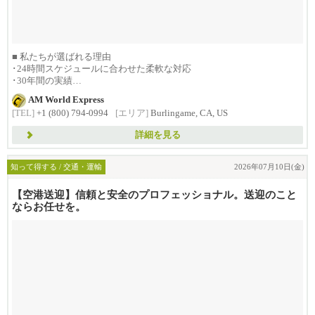
■ 私たちが選ばれる理由
･24時間スケジュールに合わせた柔軟な対応
･30年間の実績
･1992年創...
AM World Express
[TEL]
+1 (800) 794-0994
[エリア]
Burlingame, CA, US
詳細を見る
知って得する / 交通・運輸
2026年07月10日(金)
【空港送迎】信頼と安全のプロフェッショナル。送迎のこと
ならお任せを。