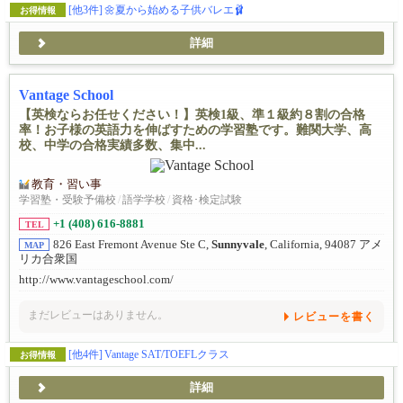
[他3件]
🌼夏から始める子供バレエ🩰
お得情報
詳細
Vantage School
【英検ならお任せください！】英検1級、準１級約８割の合格
率！お子様の英語力を伸ばすための学習塾です。難関大学、高
校、中学の合格実績多数、集中...
教育・習い事
学習塾・受験予備校
/
語学学校
/
資格･検定試験
+1 (408) 616-8881
TEL
826 East Fremont Avenue Ste C,
Sunnyvale
, California, 94087 アメ
MAP
リカ合衆国
http://www.vantageschool.com/
まだレビューはありません。
レビューを書く
[他4件]
Vantage SAT/TOEFLクラス
お得情報
詳細