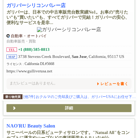
ガリバーシリコンバレー店
ガリバーは、日本での中古車販売台数実績No1。お車の”売りた
い”も”買いたい”も、すべてガリバーで完結！ガリバーの安心、
便利なサービスを是非...
自動車・オートバイ
自動車販売・買取
+1 (888) 585-8813
TEL
3738 Stevens Creek Boulevard,
San Jose
, California, 95117 US
MAP
California DL#5668
ライセンス :
https://www.gulliverusa.net
まだレビューはありません。
レビューを書く
[他7件]
おクルマのご売却及びご購入は、ガリバーUSAにお任せ下さい!!! ☎ 408-985-1379
乗り物売買
詳細
NAO'RU Beauty Salon
サニーベールの日系ビューティサロンです。"Natual All"をコン
セプトに漢方やハーブなどの東洋医学をもちいながら ...