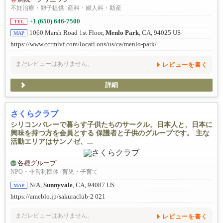
不妊治療・卵子提供
/
産科・婦人科・助産
+1 (650) 646-7500
TEL
1060 Marsh Road 1st Floor,
Menlo Park
, CA, 94025 US
MAP
https://www.ccrmivf.com/locati ons/us/ca/menlo-park/
まだレビューはありません。
レビューを書く
詳細
さくらクラブ
シリコンバレーで暮らす子供たちのサークル。日本人と、日本に
興味を持つ方を会員とする 保護者と子供のグループです。 主な
活動エリアはサンノゼ、...
各種グループ
NPO・非営利団体
/
育児・子育て
N/A,
Sunnyvale
, CA, 94087 US
MAP
https://ameblo.jp/sakuraclub-2 021
まだレビューはありません。
レビューを書く