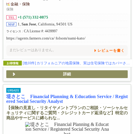
金融・保険
保険
+1 (571) 332-0875
TEL
1,
San Jose
, California, 94501 US
MAP
CA License #: 4439997
ライセンス :
https://agents.farmers.com/ca/ folsom/nami-kato/
まだレビューはありません。
レビューを書く
[他10件]
カリフォルニアの地震保険、実は住宅保険ではカバーされません
お得情報
詳細
UPDATE
堤さとこ Financial Planning & Education Service / Regist
ered Social Security Analyst
【保険の見直し・リタイヤメントプランのご相談・ソーシャルセ
キュリティに関するご質問・クレジットカード返済など】特定の
商品やサービスに縛られな...