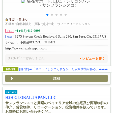
生活・住まい
不動産
/
自動車販売・買取
/
賃貸住宅・ウィークリーマンション
+1 (415) 412-0998
TEL
3275 Stevens Creek Boulevard Suite 230,
San Jose
, CA, 95117 US
MAP
不動産01382235・車10473
ライセンス :
http://www.chuzaisupport.com
まだレビューはありません。
レビューを書く
[他2件]
🚙「スバルにしかつくれなかった安全性能がある」🚙🚙🚙
お得情報
詳細
UPDATE
H2H GLOBAL JAPAN, LLC
サンフランシスコと周辺のベイエリア全域の住宅及び商業物件の
仲介、賃貸物件、リローケーション、投資物件を扱っています。
お気軽にお問い合わせくだ...