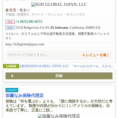
生活・住まい
不動産
/
売買仲介
/
アパート・マンション・タウンハウス
+1 (925) 381-6572
TEL
5310 Ridgeview Cir #3,
El Sobrante
, California, 94803 US
MAP
カリフォルニア州公認不動産主任資格、国際不動産スペシャリ
ライセンス :
スト
http://h2hglobaljapan.com
まだレビューはありません。
レビューを書く
[他3件]
H2H GLOBAL JAPAN, LLC. 「ホームからホーム、人から人へ、心と心でおもてなし」
お得情報
詳細
UPDATE
加藤なみ保険代理店
保険は「何を選ぶか」よりも、「誰に相談するか」が大切だと考
えています。 制度や内容が分かりにくいアメリカの保険を、日
本語で丁寧に、正直にご説...