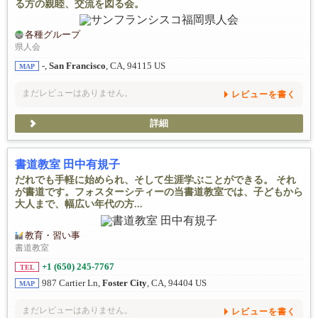
る方の親睦、交流を図る会。
各種グループ
県人会
-,
San Francisco
, CA, 94115 US
MAP
まだレビューはありません。
レビューを書く
詳細
書道教室 田中有規子
だれでも手軽に始められ、そして生涯学ぶことができる。 それ
が書道です。フォスターシティーの当書道教室では、子どもから
大人まで、幅広い年代の方...
教育・習い事
書道教室
+1 (650) 245-7767
TEL
987 Cartier Ln,
Foster City
, CA, 94404 US
MAP
まだレビューはありません。
レビューを書く