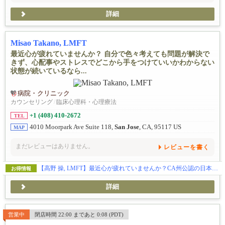
詳細
Misao Takano, LMFT
最近心が疲れていませんか？ 自分で色々考えても問題が解決で
きず、心配事やストレスでどこから手をつけていいかわからない
状態が続いているなら...
病院・クリニック
カウンセリング
/
臨床心理科・心理療法
+1 (408) 410-2672
TEL
4010 Moorpark Ave Suite 118,
San Jose
, CA, 95117 US
MAP
まだレビューはありません。
レビューを書く
【高野 操, LMFT】最近心が疲れていませんか？CA州公認の日本人臨床心理士が対面またはオンラインでのカウンセリングを日本語・英語の両方で受け付けています。～まずは30分の初回無料コンサルテーションから～
お得情報
詳細
営業中
閉店時間 22:00 まであと 0:08 (PDT)