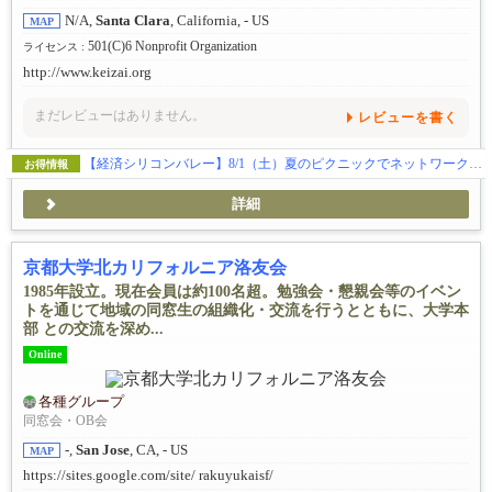
N/A,
Santa Clara
, California, - US
MAP
501(C)6 Nonprofit Organization
ライセンス :
http://www.keizai.org
まだレビューはありません。
レビューを書く
【経済シリコンバレー】8/1（土）夏のピクニックでネットワークを広げるチャンス！！！
お得情報
詳細
京都大学北カリフォルニア洛友会
1985年設立。現在会員は約100名超。勉強会・懇親会等のイベン
トを通じて地域の同窓生の組織化・交流を行うとともに、大学本
部 との交流を深め...
Online
各種グループ
同窓会・OB会
-,
San Jose
, CA, - US
MAP
https://sites.google.com/site/ rakuyukaisf/