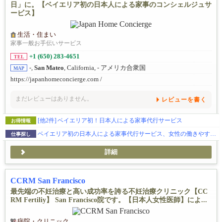
日」に。【ベイエリア初の日本人による家事のコンシェルジュサ
ービス】
生活・住まい
家事一般お手伝いサービス
+1 (650) 283-4651
TEL
-,
San Mateo
, California, - アメリカ合衆国
MAP
https://japanhomeconcierge.com /
まだレビューはありません。
レビューを書く
[他2件]
ベイエリア初！日本人による家事代行サービス
お得情報
ベイエリア初の日本人による家事代行サービス、女性の働きやすさを重視した会社です。
仕事探し
詳細
CCRM San Francisco
最先端の不妊治療と高い成功率を誇る不妊治療クリニック【CC
RM Fertiliy】 San Francisco院です。【日本人女性医師】によ...
病院・クリニック