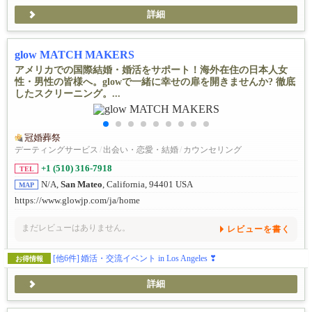
詳細
glow MATCH MAKERS
アメリカでの国際結婚・婚活をサポート！海外在住の日本人女
性・男性の皆様へ。glowで一緒に幸せの扉を開きませんか? 徹底
したスクリーニング。...
冠婚葬祭
デーティングサービス
/
出会い・恋愛・結婚
/
カウンセリング
+1 (510) 316-7918
TEL
N/A,
San Mateo
, California, 94401 USA
MAP
https://www.glowjp.com/ja/home
まだレビューはありません。
レビューを書く
[他6件]
婚活・交流イベント in Los Angeles ❣
お得情報
詳細