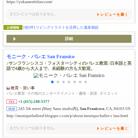
https://yukamerrittlaw.com/
まだレビューはありません。
レビューを書く
[他3件]
リビングトラストを活用した遺産相続
お得情報
詳細
モニーク・バレエ San Fransico
♪サンフランシスコ・フォスターシティのバレエ教室♪日本語と英
語で4歳から大人まで、未経験の方も大歓迎。
教育・習い事
バレエ教室
/
その他のエンターテイメント・趣味・娯楽
/
ダイエット
+1 (415) 240-5377
TEL
245 5th street (Mary Sano studio内),
San Franicsco
, CA, 94103 US
MAP
http://moniqueballetsf.blogspo t.com/p/about-moniqus-ballet-c lass.html
まだレビューはありません。
レビューを書く