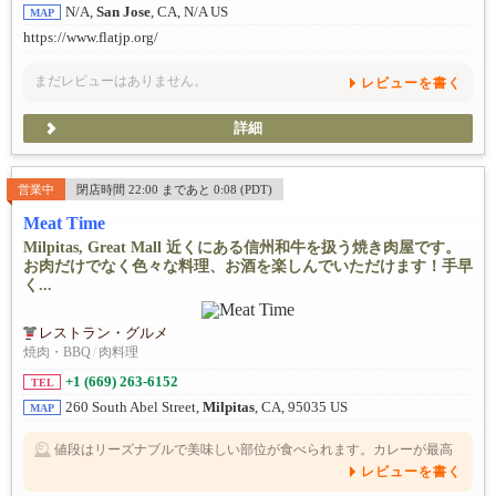
N/A,
San Jose
, CA, N/A US
MAP
https://www.flatjp.org/
まだレビューはありません。
レビューを書く
詳細
営業中
閉店時間 22:00 まであと 0:08 (PDT)
Meat Time
Milpitas, Great Mall 近くにある信州和牛を扱う焼き肉屋です。
お肉だけでなく色々な料理、お酒を楽しんでいただけます！手早
く...
レストラン・グルメ
焼肉・BBQ
/
肉料理
+1 (669) 263-6152
TEL
260 South Abel Street,
Milpitas
, CA, 95035 US
MAP
値段はリーズナブルで美味しい部位が食べられます。カレーが最高
に美味しい。個人的には、ランチ営業希望
レビューを書く