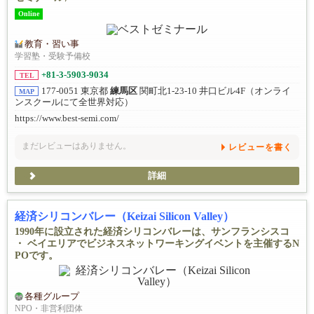
Online
教育・習い事
学習塾・受験予備校
+81-3-5903​-9034
TEL
177-0051 東京都
練馬区
関町北1-23-10 井口ビル4F（オンライ
MAP
ンスクールにて全世界対応）
https://www.best-semi.com/
まだレビューはありません。
レビューを書く
詳細
経済シリコンバレー（Keizai Silicon Valley）
1990年に設立された経済シリコンバレーは、サンフランシスコ
・ ベイエリアでビジネスネットワーキングイベントを主催するN
POです。
各種グループ
NPO・非営利団体