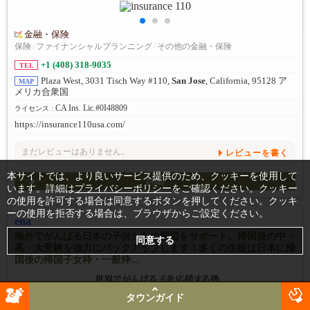
金融・保険
保険
/
ファイナンシャルプランニング
/
その他の金融・保険
+1 (408) 318-9035
TEL
Plaza West, 3031 Tisch Way #110,
San Jose
, California, 95128 ア
MAP
メリカ合衆国
CA Ins. Lic.#0I48809
ライセンス :
https://insurance110usa.com/
まだレビューはありません。
レビューを書く
本サイトでは、より良いサービス提供のため、クッキーを使用して
詳細
います。詳細は
プライバシーポリシー
をご確認ください。クッキー
の使用を許可する場合は同意するボタンを押してください。クッキ
ーの使用を拒否する場合は、ブラウザからご設定ください。
ena
海外でがんばる日本の子供たちの学習をサポート。帰国後の中・
高・大受験を強力にバックアップします！多くの生徒は日本に帰
国後の帰国子女枠・一般枠...
タウンガイド