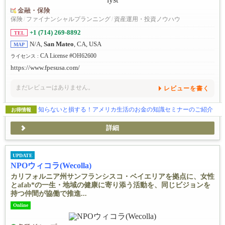
金融・保険
保険
/
ファイナンシャルプランニング
/
資産運用・投資ノウハウ
+1 (714) 269-8892
TEL
N/A,
San Mateo
, CA, USA
MAP
CA License #OH62600
ライセンス :
https://www.fpesusa.com/
まだレビューはありません。
レビューを書く
知らないと損する！アメリカ生活のお金の知識セミナーのご紹介
お得情報
詳細
UPDATE
NPOウィコラ(Wecolla)
カリフォルニア州サンフランシスコ・ベイエリアを拠点に、女性
とafab*の一生・地域の健康に寄り添う活動を、同じビジョンを
持つ仲間が協働で推進...
Online