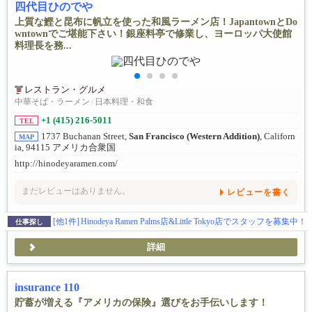
四代目ひのでや
上質な鰹と昆布に帆立を使った和風ラーメン店！JapantownとDo
wntownでご堪能下さい！銀座料亭で修業し、ヨーロッパ大使館
料理長を務...
レストラン・グルメ
中華そば・ラーメン
/
日本料理・和食
+1 (415) 216-5011
TEL
1737 Buchanan Street,
San Francisco (Western Addition)
, Californ
MAP
ia, 94115 アメリカ合衆国
http://hinodeyaramen.com/
まだレビューはありません。
レビューを書く
[他1件]
Hinodeya Ramen Palms店&Little Tokyo店でスタッフを募集中！
仕事探し
詳細
insurance 110
貯蓄が増える『アメリカの保険』選びをお手伝いします！