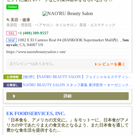
Online
美容・健康
美容院・理容院・ヘアサロン
/
ネイルサロン
/
美容・エステティック
+1 (408) 309-9557
TEL
1082 E El Camino Real #4 (HANKOOK Supermarket Mall内）,
Sun
MAP
nyvale
, CA, 94087 US
https://www.naorubeautysalon.c om/
まだレビューはありません。
レビューを書く
[他3件]
【NAŌRU BEAUTY SALON 】フェイシャルエステティシャンの方へブースレントを提供しています（Sunnyvale）
お得情報
NAŌRU BEAUTY SALON スタッフ募集 東洋医学 × オーガニック美容 × 確かな技術 お客様に寄り添うサロンで、一緒に働きませんか？
仕事探し
詳細
EK FOODSERVICES, INC.
「日本食を、アメリカの文化に。」をモットーに、日本食がアメ
リカの中であたりまえの食文化となるよう、また日本食を通して
豊かな食生活を提供するた...