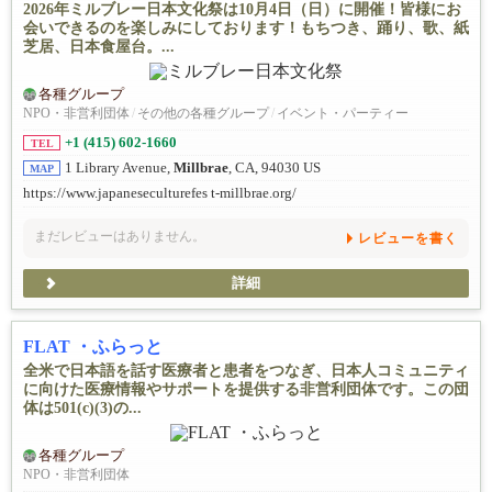
2026年ミルブレー日本文化祭は10月4日（日）に開催！皆様にお
会いできるのを楽しみにしております！もちつき、踊り、歌、紙
芝居、日本食屋台。...
各種グループ
NPO・非営利団体
/
その他の各種グループ
/
イベント・パーティー
+1 (415) 602-1660
TEL
1 Library Avenue,
Millbrae
, CA, 94030 US
MAP
https://www.japaneseculturefes t-millbrae.org/
まだレビューはありません。
レビューを書く
詳細
FLAT ・ふらっと
全米で日本語を話す医療者と患者をつなぎ、日本人コミュニティ
に向けた医療情報やサポートを提供する非営利団体です。この団
体は501(c)(3)の...
各種グループ
NPO・非営利団体