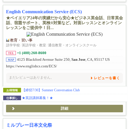
English Communication Service (ECS)
★ベイエリア24年の実績だから安心★ビジネス英会話、日常英会
話、宿題サポート、英検®対策など。対面レッスンとオンライン
レッスンをご提供中！日...
教育・習い事
語学学校
/
英語学校・教室
/
通信教育・オンラインスクール
+1 (408) 260-8600
TEL
4125 Blackford Avenue Suite 250,
San Jose
, CA, 95117 US
MAP
https://www.englishcs.com/ECS/
まだレビューはありません。
レビューを書く
【締切7/30】Summer Conversation Club
お得情報
★英語講師募集！★
仕事探し
詳細
ミルブレー日本文化祭