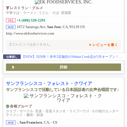
レストラン・グルメ
中華そば・ラーメン
/
うどん・そば
/
居酒屋
+1 (408) 320-2291
TEL
1072 Saratoga Ave,
San Jose
, CA, 95129 US
MAP
http://www.ekfoodservices.com
まだレビューはありません。
レビューを書く
【NEW】2026年！本年3店舗目のWalnut Creek店が5月オープン！まだまだ行きます！更に7月にPalo Alto店のオープン！全米に27拠点を展開し約50名の日本人スタッフと約1000名従業員が活躍中です！100%米国法人による安心募集です ! Eビザ5年サポート制度があり、Jビザのような2年間の拘束はありません。また、米国法人のため日本での研修は一切なく、渡米後すぐに現地で実践的にスタートできます。有給やリフレッシュ休暇制度もあり、ほとんどの社員が毎年1〜2週間のバケーションを楽しんでいます。アメリカでの成功を最短で目指せる、そして日本では味わえない働き方や面白さを全身で感じられる環境がここにあります。
仕事探し
詳細
サンフランシスコ・フォレスト・クワイア
サンフランシスコで活動している日本語話者の女声合唱団です♪
各種グループ
クラブ・サークル
/
音楽・音楽スタジオ・ライブハウス
/
その他のエンター
テイメント・趣味・娯楽
-,
San Francisco
, CA, - US
MAP