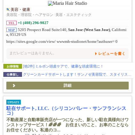
美容・健康
美容院・理容院・ヘアサロン
/
美容・エステティック
+1 (408) 296-9027
TEL
5205 Prospect Road Suite140,
San Jose (West San Jose)
, Californi
MAP
a, 95129 US
https://sites.google.com/view/ wwwmh-studionet/home?authuser= 0
まだレビューはありません。
レビューを書く
[他2件]
ミルボン頭皮ケアで、健康な頭皮環境に！
お得情報
グリーンカードサポートします！サンノゼ美容院で、スタイリスト募集！日曜のみOK・入客チャンスあり
仕事探し
詳細
UPDATE
駐在サポート, LLC.（シリコンバレー・サンフランシス
コ）
不動産屋と自動車販売店が一つになった、新しい駐在員様向けワ
ンストップサービス！🌈🌈🌈 お住まいのこと、お車のことなら
お任せください。私達のコ...