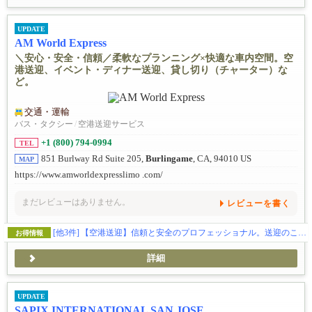
UPDATE
AM World Express
＼安心・安全・信頼／柔軟なプランニング×快適な車内空間。空
港送迎、イベント・ディナー送迎、貸し切り（チャーター）な
ど。
交通・運輸
バス・タクシー
/
空港送迎サービス
+1 (800) 794-0994
TEL
851 Burlway Rd Suite 205,
Burlingame
, CA, 94010 US
MAP
https://www.amworldexpresslimo .com/
まだレビューはありません。
レビューを書く
[他3件]
【空港送迎】信頼と安全のプロフェッショナル。送迎のことならお任せを。
お得情報
詳細
UPDATE
SAPIX INTERNATIONAL SAN JOSE