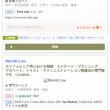
各種グループ
NPO・非営利団体
/
育児・子育て
/
その他の美容・健康
-,
Palo alto
, CA, - US
MAP
https://www.wecolla.org/
まだレビューはありません。
レビューを書く
[他1件]
ウィコラへようこそ｜女性の一生に寄り添うサポートコミュニティ
お得情報
詳細
Merritt Law
カリフォルニア州における相続、エステート・プランニング、
プロベート、トラスト・アドミニストレーション関連法の専門家
です。Certified...
専門サービス
弁護士・法律事務所
/
遺産・相続
+1 (650) 867-7017
TEL
4040 Civic Center Drive Suite 200,
San Rafael
, California, 94903
MAP
アメリカ合衆国