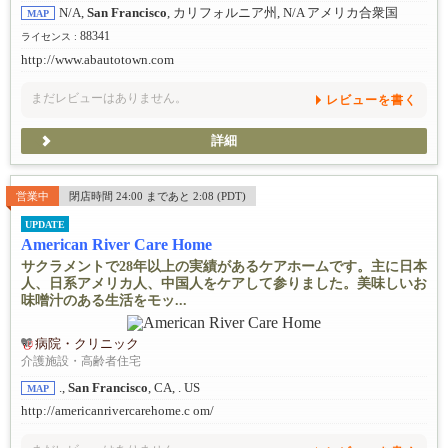
N/A,
San Francisco
, カリフォルニア州, N/A アメリカ合衆国
MAP
88341
ライセンス :
http://www.abautotown.com
まだレビューはありません。
レビューを書く
詳細
営業中
閉店時間 24:00 まであと 2:08 (PDT)
UPDATE
American River Care Home
サクラメントで28年以上の実績があるケアホームです。主に日本
人、日系アメリカ人、中国人をケアして参りました。美味しいお
味噌汁のある生活をモッ...
病院・クリニック
介護施設・高齢者住宅
.,
San Francisco
, CA, . US
MAP
http://americanrivercarehome.c om/