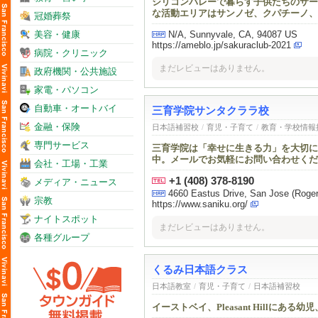
シリコンバレーで暮らす子供たちのサー
な活動エリアはサンノゼ、クパチーノ、
冠婚葬祭
美容・健康
N/A, Sunnyvale, CA, 94087 US
https://ameblo.jp/sakuraclub-2021
病院・クリニック
まだレビューはありません。
政府機関・公共施設
家電・パソコン
自動車・オートバイ
三育学院サンタクララ校
金融・保険
日本語補習校
/
育児・子育て
/
教育・学校情報
専門サービス
三育学院は「幸せに生きる力」を大切に
中。メールでお気軽にお問い合わせくだ
会社・工場・工業
+1 (408) 378-8190
メディア・ニュース
4660 Eastus Drive, San Jose (Ro
宗教
https://www.saniku.org/
ナイトスポット
まだレビューはありません。
各種グループ
くるみ日本語クラス
日本語教室
/
育児・子育て
/
日本語補習校
イーストベイ、Pleasant Hillに