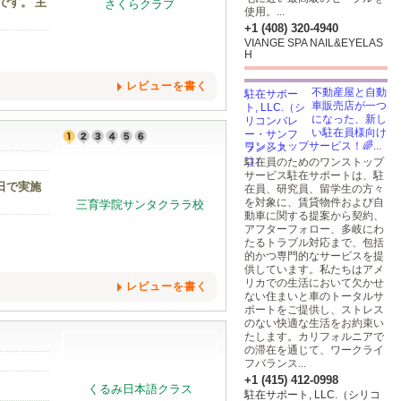
です。 主
使用。...
+1 (408) 320-4940
VIANGE SPA NAIL&EYELAS
H
レビューを書く
不動産屋と自動
車販売店が一つ
になった、新し
い駐在員様向け
ワンストップサービス！🌈...
駐在員のためのワンストップ
サービス駐在サポートは、駐
日で実施
在員、研究員、留学生の方々
を対象に、賃貸物件および自
動車に関する提案から契約、
アフターフォロー、多岐にわ
たるトラブル対応まで、包括
的かつ専門的なサービスを提
供しています。私たちはアメ
リカでの生活において欠かせ
レビューを書く
ない住まいと車のトータルサ
ポートをご提供し、ストレス
のない快適な生活をお約束い
たします。カリフォルニアで
の滞在を通じて、ワークライ
フバランス...
+1 (415) 412-0998
駐在サポート, LLC.（シリコ