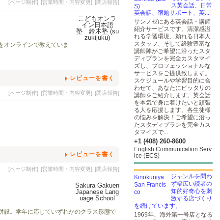
[ページ制作]
[営業時間・内容変更]
[閉店報告]
ス英会話、日常
英会話、宿題サポート、英...
サンノゼにある英会話・講師
紹介サービスです。清潔感溢
れる学習環境、頼れる日本人
スタッフ、そして経験豊富な
をオンラインで教えていま
講師陣がご希望に沿ったスタ
ディプランを完全カスタマイ
ズし、プロフェッショナルな
サービスをご提供致します。
レビューを書く
スケジュールや学習目的に合
わせて、あなたにピッタリの
[ページ制作]
[営業時間・内容変更]
[閉店報告]
講師をご紹介します。英会話
を本気で身に着けたいと頑張
る人を応援します。各生徒様
の悩みを解決！ご希望に沿っ
たスタディプランを完全カス
タマイズで...
+1 (408) 260-8600
English Communication Serv
レビューを書く
ice (ECS)
[ページ制作]
[営業時間・内容変更]
[閉店報告]
ジャンルを問わ
ず幅広い読者の
知的好奇心を刺
激する店づくり
を続けています。
併設。学年に応じていずれかのクラス形態で
1969年、海外第一号店となる