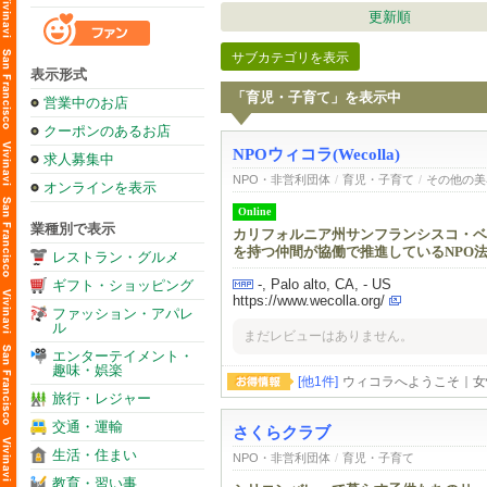
更新順
サブカテゴリを表示
表示形式
「育児・子育て」を表示中
営業中のお店
クーポンのあるお店
NPOウィコラ(Wecolla)
求人募集中
NPO・非営利団体
/
育児・子育て
/
その他の美
オンラインを表示
Online
業種別で表示
カリフォルニア州サンフランシスコ・ベ
を持つ仲間が協働で推進しているNPO
レストラン・グルメ
-, Palo alto, CA, - US
ギフト・ショッピング
https://www.wecolla.org/
ファッション・アパレ
ル
まだレビューはありません。
エンターテイメント・
趣味・娯楽
[他1件]
ウィコラへようこそ｜女
旅行・レジャー
交通・運輸
さくらクラブ
生活・住まい
NPO・非営利団体
/
育児・子育て
教育・習い事