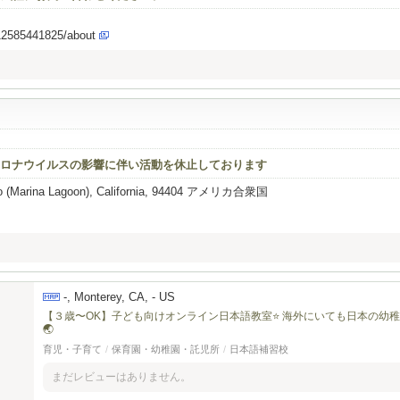
12585441825/about
ロナウイルスの影響に伴い活動を休止しております
eo (Marina Lagoon), California, 94404 アメリカ合衆国
-, Monterey, CA, - US
【３歳〜OK】子ども向けオンライン日本語教室⭐️ 海外にいても日本の幼
🌏
育児・子育て
/
保育園・幼稚園・託児所
/
日本語補習校
まだレビューはありません。