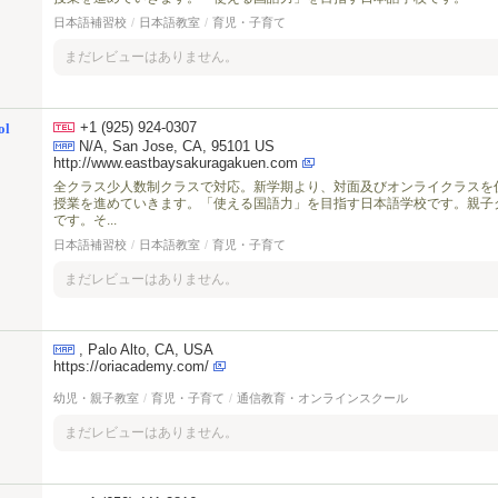
日本語補習校
/
日本語教室
/
育児・子育て
まだレビューはありません。
+1 (925) 924-0307
ol
N/A, San Jose, CA, 95101 US
http://www.eastbaysakuragakuen.com
全クラス少人数制クラスで対応。新学期より、対面及びオンライクラスを
授業を進めていきます。「使える国語力」を目指す日本語学校です。親子
です。そ...
日本語補習校
/
日本語教室
/
育児・子育て
まだレビューはありません。
, Palo Alto, CA, USA
https://oriacademy.com/
幼児・親子教室
/
育児・子育て
/
通信教育・オンラインスクール
まだレビューはありません。