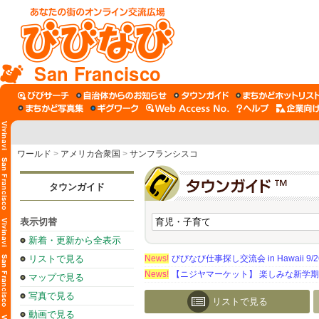
San Francisco
ワールド
>
アメリカ合衆国
>
サンフランシスコ
タウンガイド
表示切替
新着・更新から全表示
リストで見る
News!
びびなび仕事探し交流会 in Hawaii 9/26（
News!
【ニジヤマーケット】 楽しみな新学
マップで見る
写真で見る
リストで見る
動画で見る