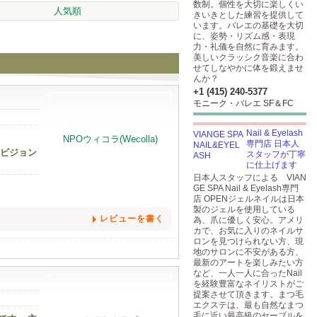
数制。個性を大切に楽しくい
人気順
きいきとした練習を提供して
います。バレエの基礎を大切
に、姿勢・リズム感・表現
力・礼儀を自然に育みます。
美しいクラッシク音楽に合わ
せてしなやかに体を鍛えませ
んか？
+1 (415) 240-5377
モニーク・バレエ SF＆FC
Nail & Eyelash
専門店 日本人
じビジョン
スタッフが丁寧
に仕上げます
日本人スタッフによる VIAN
GE SPA Nail & Eyelash専門
店 OPENジェルネイルは日本
製のジェルを使用している
レビューを書く
為、爪に優しく安心。アメリ
カで、お気に入りのネイルサ
ロンを見つけられない方、現
地のサロンに不安がある方、
最新のアートを楽しみたい方
など、一人一人に合ったNail
を経験豊富なネイリストがご
提案させて頂きます。まつ毛
エクステは、最も自然なまつ
毛に近い最高級のセーブルを