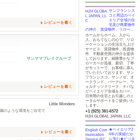
サンフランシス
コと周辺のベイ
エリア全域の住
レビューを書く
宅及び商業物件
の仲介、賃貸物件、リロー...
ホームからホーム、人から
人、おもてなしの心で、リロ
ーケーションの生活立ち上げ
サービス、賃貸物件、投資物
件、不動産売買の仲介を提供
しております。経験豊かなブ
ローカーが迅速、親切、丁寧
がモットーで、お客様に喜ん
でいただいております。サン
フランシスコ、サンノゼ、オ
ークランド、バークレー、ウ
レビューを書く
ォルナッツクリーク、ナパな
どベイエリア全域をカバー。
日米間の住宅とお引越しのト
ータルサポートをご提供いた
します。
稚園のような環境をご自宅で
+1 (925) 381-6572
H2H GLOBAL JAPAN, LLC
★ベイエリア2
レビューを書く
4年の実績だか
ら安心★ビジネ