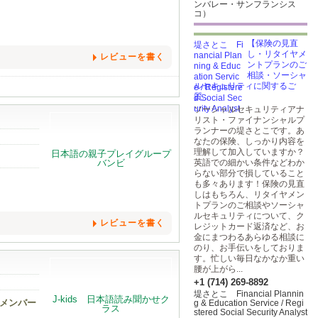
ンバレー・サンフランシス
コ）
【保険の見直
し・リタイヤメ
レビューを書く
ントプランのご
相談・ソーシャ
ルセキュリティに関するご
質...
ソーシャルセキュリティアナ
リスト・ファイナンシャルプ
ランナーの堤さとこです。あ
なたの保険、しっかり内容を
理解して加入していますか？
英語での細かい条件などわか
らない部分で損していること
も多々あります！保険の見直
しはもちろん、リタイヤメン
トプランのご相談やソーシャ
ルセキュリティについて、ク
レビューを書く
レジットカード返済など、お
金にまつわるあらゆる相談に
のり、お手伝いをしておりま
す。忙しい毎日なかなか重い
腰が上がら...
+1 (714) 269-8892
堤さとこ Financial Plannin
はメンバー
g & Education Service / Regi
stered Social Security Analyst