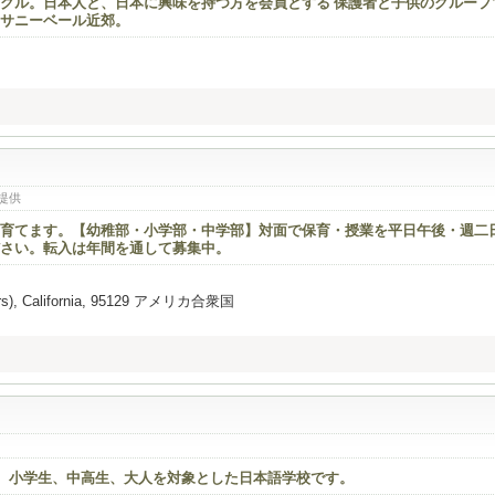
クル。日本人と、日本に興味を持つ方を会員とする 保護者と子供のグループ
サニーベール近郊。
提供
育てます。【幼稚部・小学部・中学部】対面で保育・授業を平日午後・週二
さい。転入は年間を通して募集中。
gers), California, 95129 アメリカ合衆国
ある幼児、小学生、中高生、大人を対象とした日本語学校です。