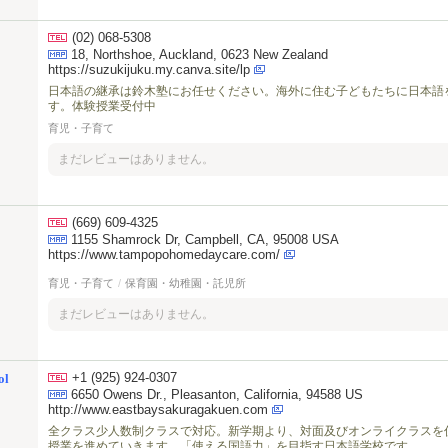
(02) 068-5308
18, Northshoe, Auckland, 0623 New Zealand
https://suzukijuku.my.canva.site/lp
日本語の継承は鈴木塾にお任せください。海外に住む子どもたちに日本語
す。体験授業受付中
育児・子育て
まだレビューはありません。
(669) 609-4325
1155 Shamrock Dr, Campbell, CA, 95008 USA
https://www.tampopohomedaycare.com/
育児・子育て
/
保育園・幼稚園・託児所
まだレビューはありません。
+1 (925) 924-0307
ol
6650 Owens Dr., Pleasanton, California, 94588 US
http://www.eastbaysakuragakuen.com
全クラス少人数制クラスで対応。新学期より、対面及びオンライクラスを
授業を進めていきます。「使える国語力」を目指す日本語学校です。