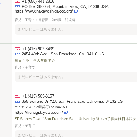
+1 (650) 441-2816
/
PO Box 390054, Mountain View, CA, 94039 USA
https://www.nakayoshigakko.org/
育児・子育て
/
保育園・幼稚園・託児所
まだレビューはありません。
+1 (415) 902-6439
2454 40th Ave., San Francisco, CA, 94116 US
毎日キラキラの笑顔で☆
育児・子育て
まだレビューはありません。
+1 (415) 505-3157
355 Serrano Dr #2J, San Francisco, California, 94132 US
ライセンス :
CA州認可#384002071
https://kunugidaycare.com/
SF Stones Town / San Francisco State University 近くの子供
育児・子育て
まだレビューはありません。