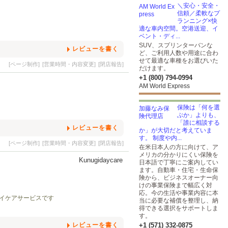
＼安心・安全・
信頼／柔軟なプ
ランニング×快
適な車内空間。空港送迎、イ
ベント・ディ...
SUV、スプリンターバンな
レビューを書く
ど、ご利用人数や用途に合わ
せて最適な車種をお選びいた
[ページ制作]
[営業時間・内容変更]
[閉店報告]
だけます。
+1 (800) 794-0994
AM World Express
保険は「何を選
ぶか」よりも、
「誰に相談する
レビューを書く
か」が大切だと考えていま
す。 制度や内...
[ページ制作]
[営業時間・内容変更]
[閉店報告]
在米日本人の方に向けて、ア
メリカの分かりにくい保険を
日本語で丁寧にご案内してい
ます。自動車・住宅・生命保
険から、ビジネスオーナー向
けの事業保険まで幅広く対
応。今の生活や事業内容に本
向け日本語デイケアサービスです
当に必要な補償を整理し、納
得できる選択をサポートしま
す。
レビューを書く
+1 (571) 332-0875