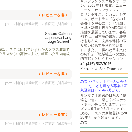
サンフランシスコ店をオープ
ン。2025年4月現在、ニュー
ヨーク、サンフランシスコ、
ロサンゼルス、シカゴ、シア
レビューを書く
トル、ポートランドなどの主
要都市を中心に、計17店舗、
[ページ制作]
[営業時間・内容変更]
[閉店報告]
文具・雑貨を扱うMAIDO計4
店舗を展開しています。各店
舗では、日本語の書籍、雑誌
はもちろん、文具や雑貨の取
り扱いにも力を入れていま
併設。学年に応じていずれかのクラス形態で
す。また、「優れた日本文化
クラスから中高校生まで、幅広いクラス編成
の紹介」「地域社会への文化
的貢献」というミッション...
+1 (415) 567-7625
Kinokuniya San Francisco
レビューを書く
バスケットボールが好き
[ページ制作]
[営業時間・内容変更]
[閉店報告]
なこども達を大募集！新
規登録は2025年7月から。
サンマテオ周辺の日系の子供
達を中心に、楽しくバスケッ
トボールをしています。シー
ズンは9月から3月上旬まで。
次のシーズンの新規登録は20
レビューを書く
25年7月から始まります。
JYO
[ページ制作]
[営業時間・内容変更]
[閉店報告]