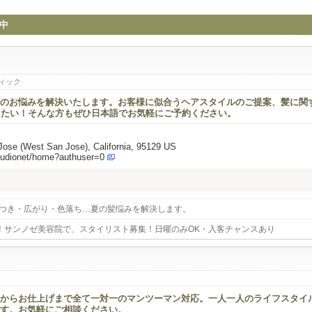
中
ィック
のお悩みを解決いたします。お客様に似合うヘアスタイルのご提案、髪に関
なりたい！そんな方もぜひ日本語でお気軽にご予約ください。
ose (West San Jose), California, 95129 US
tudionet/home?authuser=0
dio｜パサつき・広がり・色落ち…夏の髪悩みを解決します。
！サンノゼ美容院で、スタイリスト募集！日曜のみOK・入客チャンスあり
からお仕上げまで全て一対一のマンツーマン対応。一人一人のライフスタイ
す。お気軽にご相談ください。