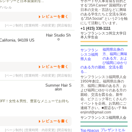
ブルシャワーと日本製薬剤を...
サポートや人事育成を目的と
する”JSA Career” 国籍問わず
アパレル
日本の文化・言語などに興味
のある学生たちと交流を深め
レビューを書く
る”JSA Social” という2つを軸
にして活動しています。
[ページ制作]
[営業時間・内容変更]
[閉店報告]
+1 (415) 338-1111
サンフランシスコ州立大学日
本人学生会
California, 94109 US
福岡県出身の
方、福岡に興味
のある方、およ
び福岡にゆかり
レビューを書く
のある方の親睦、交流を図
る...
[ページ制作]
[営業時間・内容変更]
[閉店報告]
サンフランシスコ福岡県人会
1950年創立。福岡県出身の
方、福岡に興味のある方、お
よび福岡にゆかりのある方の
親睦、交流を図る会。新年
会、ピクニック等たくさんの
%OFF！女性＆男性、豊富なメニューでお待ち
イベントを企画。お気軽にご
連絡下さい。■渡辺るい子 fkk
enjinsf@gmail.com
サンフランシスコ福岡県人会
レビューを書く
プレザントヒル
[ページ制作]
[営業時間・内容変更]
[閉店報告]