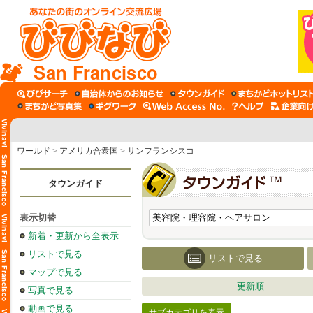
San Francisco
ワールド
>
アメリカ合衆国
>
サンフランシスコ
タウンガイド
表示切替
新着・更新から全表示
リストで見る
リストで見る
マップで見る
更新順
写真で見る
動画で見る
サブカテゴリを表示