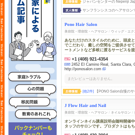
ジャパンセンターの Nepenji Japan C
サンフランシスコのヘアサロン
Pono Hair Salon
美容院・理容院・ヘアサロン
/
ウィッグ・エク
あなただけのスタイルのために、頭皮と
でこだわり、癒しの空間をご提供させて
ートメントなど多岐に渡るサービスを提
+1 (408) 921-4354
2452 El Camino Real, Santa Clara,
http://ponosalon.com
まだレビューはありません。
[他2件]
【PONO Salon自慢
J Flow Hair and Nail
美容院・理容院・ヘアサロン
/
ネイルサロン
/
オンラインネイル講座説明会随時開催中
タッフのサロンです。プロダクトはもち