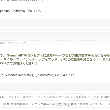
ertino, California, 95014 US
美容・エステティック
"Natual All"をコンセプトに漢方やハーブなどの東洋医学をもちいながら
・ネイル・フェイシャル・ボディマッサージなどの施術をおこなうトータル
-9557までお電話ください】
OK Supermarket Mall内）, Sunnyvale, CA, 94087 US
 SALON 】フェイシャルエステティシャンの方へブースレントを提供しています（Sunnyv
N スタッフ募集 東洋医学 × オーガニック美容 × 確かな技術 お客様に寄り添うサロンで