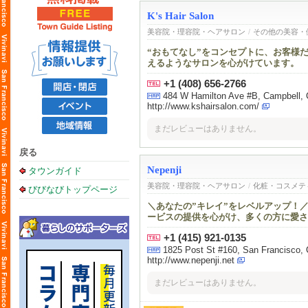
K's Hair Salon
美容院・理容院・ヘアサロン
/
その他の美容・
“おもてなし”をコンセプトに、お客様だけで
えるようなサロンを心がけています。
+1 (408) 656-2766
484 W Hamilton Ave #B, Campbel
http://www.kshairsalon.com/
まだレビューはありません。
戻る
Nepenji
タウンガイド
美容院・理容院・ヘアサロン
/
化粧・コスメテ
びびなびトップページ
＼あなたの”キレイ”をレベルアップ！
ービスの提供を心がけ、多くの方に愛さ
+1 (415) 921-0135
1825 Post St #160, San Francisco,
http://www.nepenji.net
まだレビューはありません。