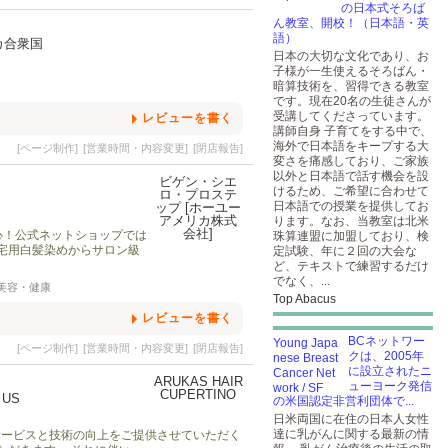
の日本式そろば
ん教室、開校！（日本語・英
語）
アメリカ合衆国
日本の大切な文化であり、お
子様が一生使えるそろばん・
暗算技術を、習得できる教室
です。現在20名の生徒さんが
受講してくださっています。
レビューを書く
講師自身 子育てをする中で、
海外で日本語をキープする大
[ページ制作]
[営業時間・内容変更]
[閉店報告]
変さを痛感しており、ご家族
以外と日本語で話す機会を設
けるため、ご希望に合わせて
日本語での授業を提供してお
ります。なお、当教室は北米
心！公式ネットショップでは
珠算連盟に加盟しており、検
宅用白髪染めからサロン級
定試験、年に２回の大会な
ど、テキストで練習するだけ
でなく、...
美容・健康
Top Abacus
レビューを書く
BCネットワー
[ページ制作]
[営業時間・内容変更]
[閉店報告]
クは、2005年
に設立されたニ
ューヨーク発信
4 US
の米国認定非営利団体で...
日米両国に在住の日本人女性
達に乳がんに関する最新の情
るサービスと技術の向上をご提供させていただく