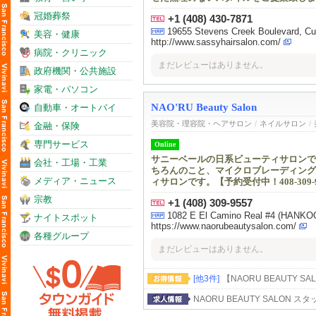
冠婚葬祭
+1 (408) 430-7871
19655 Stevens Creek Boulevard, Cup
美容・健康
http://www.sassyhairsalon.com/
病院・クリニック
まだレビューはありません。
政府機関・公共施設
家電・パソコン
NAO'RU Beauty Salon
自動車・オートバイ
美容院・理容院・ヘアサロン
/
ネイルサロン
/
金融・保険
専門サービス
Online
サニーベールの日系ビューティサロンです。
会社・工場・工業
ちろんのこと、マイクロブレーディング
メディア・ニュース
ィサロンです。【予約受付中！408-309
宗教
+1 (408) 309-9557
1082 E El Camino Real #4 (HANKO
ナイトスポット
https://www.naorubeautysalon.com/
各種グループ
まだレビューはありません。
[他3件]
【NAŌRU BEAUTY
NAŌRU BEAUTY SALO