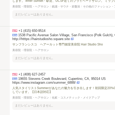
します。 Inner Sunset・駅近、UCSF近くのプライベートサロン。 ミラ
美容院・理容院・ヘアサロン
/
銭湯・サウナ・岩盤浴
/
その他のファッション・
まだレビューはありません。
+1 (415) 650-9514
1538 Pacific Avenue Salon Village, San Francisco (Polk Gulch), 
http://htttps://hairstudiosho.square.site
サンフランシスコ ヘアーカット専門個室美容院 Hair Studio Sho
美容院・理容院・ヘアサロン
まだレビューはありません。
+1 (408) 627-2457
19655 Stevens Creek Boulevard, Cupertino, CA, 95014 US
https://www.instagram.com/summer_6888/
人気スタイリストSummerがあなたの魅力を引き出します！初回限定20
しています。【日本語対応】
美容院・理容院・ヘアサロン
/
化粧・コスメティック・メイクアップ
まだレビューはありません。