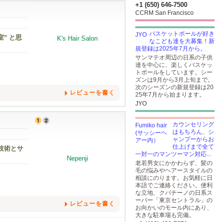
+1 (650) 646-7500
CCRM San Francisco
バスケットボールが好き
” と思
なこども達を大募集！新
規登録は2025年7月から。
サンマテオ周辺の日系の子供
達を中心に、楽しくバスケッ
トボールをしています。シー
ズンは9月から3月上旬まで。
次のシーズンの新規登録は20
レビューを書く
25年7月から始まります。
JYO
カウンセリング
はもちろん、シ
ャンプーからお
仕上げまで全て
技術とサ
一対一のマンツーマン対応...
老若男女にかかわらず、髪の
毛の悩みやヘアースタイルの
相談にのります。お気軽に日
本語でご連絡ください。便利
な立地、クパチーノの日系ス
ーパー「東京セントラル」の
レビューを書く
お向かいのモール内にあり、
大きな駐車場も完備。