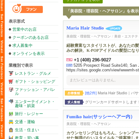
「美容院・理容院・ヘアサロン」を表示
表示形式
Maria Hair Studio
営業中のお店
美容院・理容院・ヘアサロン
/
美容・エステテ
クーポンのあるお店
求人募集中
経験豊富なスタイリストが、あなたの髪
みの解決、K-POPアイドルの髪型に
オンラインを表示
+1 (408) 296-9027
業種別で表示
5205 Prospect Road Suite140, San J
https://sites.google.com/view/wwwmh-s
レストラン・グルメ
まだレビューはありません。
ギフト・ショッピング
ファッション・アパレ
[他2件]
Maria Hair Stu
ル
エンターテイメント・
グリーンカードサポートします
趣味・娯楽
旅行・レジャー
Fumiko hair(サッシーヘアー内）
交通・運輸
美容院・理容院・ヘアサロン
生活・住まい
カウンセリングはもちろん、シャンプー
教育・習い事
せた無理のないスタイルをご提案致しま