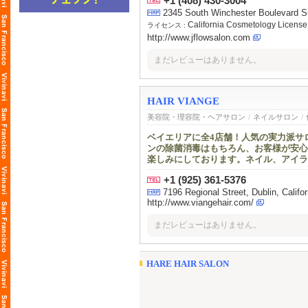
+1 (408) 430-3004
2345 South Winchester Boulevard S
California Cosmetology License
ライセンス :
http://www.jflowsalon.com
まだレビューはありません。
HAIR VIANGE
美容院・理容院・ヘアサロン
/
ネイルサロン
/
ベイエリアに全4店舗！人気の実力派サロ
ンの除菌消毒はもちろん、お客様が安心
楽しみにしております。ネイル、アイラ
+1 (925) 361-5376
7196 Regional Street, Dublin, C
http://www.viangehair.com/
まだレビューはありません。
HARE HAIR SALON