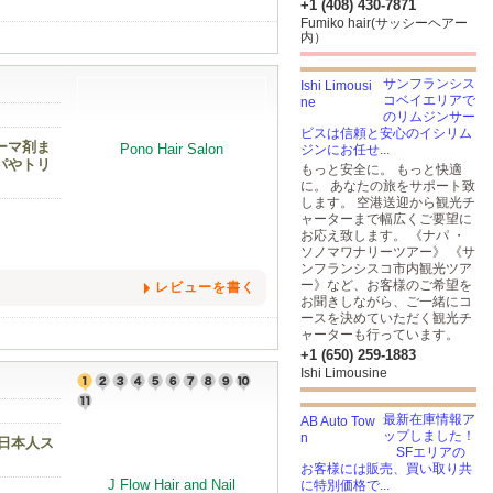
+1 (408) 430-7871
Fumiko hair(サッシーヘアー
内）
サンフランシス
コベイエリアで
のリムジンサー
ビスは信頼と安心のイシリム
ーマ剤ま
ジンにお任せ...
パやトリ
もっと安全に。 もっと快適
に。 あなたの旅をサポート致
します。 空港送迎から観光チ
ャーターまで幅広くご要望に
お応え致します。 《ナパ ・
ソノマワナリーツアー》 《サ
ンフランシスコ市内観光ツア
ー》など、お客様のご希望を
レビューを書く
お聞きしながら、ご一緒にコ
ースを決めていただく観光チ
ャーターも行っています。
+1 (650) 259-1883
Ishi Limousine
最新在庫情報ア
ップしました！
日本人ス
SFエリアの
お客様には販売、買い取り共
に特別価格で...