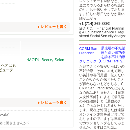
レジットカード返済など、お
金にまつわるあらゆる相談に
のり、お手伝いをしておりま
す。忙しい毎日なかなか重い
腰が上がら...
+1 (714) 269-8892
レビューを書く
堤さとこ Financial Plannin
g & Education Service / Regi
stered Social Security Analyst
最先端の不妊治
療と高い成功率
を誇る不妊治療
クリニック【CCRM Fertiliy...
 ヘアはも
ただでさえ不安がいっぱいの
ビューテ
不妊治療。それに加えて難し
い英語や専門用語、伝えたい
ことがなかなか伝えたいこと
が伝わらないもどかしさ、C
CRM San Franciscoではそん
な心配はありません。【日本
人女性医師】による【最先端
の不妊治療】と【最強のチー
レビューを書く
ム】であなたをお迎えいたし
ます。現在は対面または遠隔
オンライン診察を受け付けて
ale）
おりますので、まずは日本語
、一緒に働きませんか？
でカウンセリングをしてみま
せんか。まずはご相談...