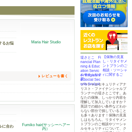
するお悩
【保険の見直
し・リタイヤメ
ントプランのご
相談・ソーシャ
ルセキュリティに関するご
レビューを書く
質...
ソーシャルセキュリティアナ
リスト・ファイナンシャルプ
ランナーの堤さとこです。あ
なたの保険、しっかり内容を
理解して加入していますか？
英語での細かい条件などわか
らない部分で損していること
も多々あります！保険の見直
しはもちろん、リタイヤメン
トプランのご相談やソーシャ
ルに合わ
ルセキュリティについて、ク