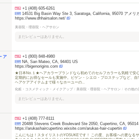
+1 (408) 605-6261
14531 Big Basin Way Ste 3, Saratoga, California, 95070 
https://www.dhhairsalon.net/
美容院・理容院・ヘアサロン
まだレビューはありません。
+1 (800) 848-4980
 ア
NA, San Mateo, CA, 94401 US
https://bigenorigins.com
★日本No.１★ヘアカラーブランドなら初めてのセルフカラーも気軽で安
定期的にお得なセールも実施中。ビゲン・シエロ・プロステップなど、自
ヘアケアアイテムまで様々なホーユーの...
化粧・コスメティック・メイクアップ
/
美容院・理容院・ヘアサロン
/
その他の
まだレビューはありません。
+1 (408) 777-8111
20488 Stevens Creek Boulevard Ste 2050, Cupertino, CA, 9501
https://arukashaircupertino.wixsite.com/arukas-hair-cupertin
こんにちは！スタイリストのYOSUKEです！ この度、お客様への更な