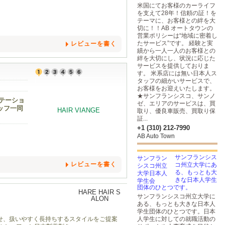
米国にてお客様のカーライフ
を支えて28年！信頼の証！を
テーマに、お客様との絆を大
切に！！AB オートタウンの
営業ポリシーは“地域に密着し
たサービス”です。 経験と実
レビューを書く
績から一人一人のお客様との
絆を大切にし、状況に応じた
サービスを提供しておりま
す。 米系店には無い日本人ス
タッフの細かいサービスで、
お客様をお迎えいたします。
★サンフランシスコ、サンノ
ステーショ
ゼ、エリアのサービスは、買
ッフ一同
取り、優良車販売、買取り保
証...
+1 (310) 212-7990
AB Auto Town
サンフランシス
レビューを書く
コ州立大学にあ
る、もっとも大
きな日本人学生
団体のひとつです。
サンフランシスコ州立大学に
ある、もっとも大きな日本人
学生団体のひとつです。日本
わせ、扱いやすく長持ちするスタイルをご提案
人学生に対しての就職活動の