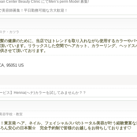
enter Beauty Clinic にてMen’s perm Model 募集!
で美容師募集！平日勤務可能な方大歓迎！
ステ・カツラ
髪の健康のために、当店ではトレンドを取り入れながら使用するカラーやパ
頂いています。リラックスした空間でヘアカット、カラーリング、ヘッドス
供させて頂いております。
 CA, 95051 US
のサービス】Henna(へナ)カラーを試してみませんか？？
美容学校・教室
！東京発 ヘア、ネイル、フェイシャルスパのトータル美容が叶う経験豊富な
ろん安心の日本製☆ 完全予約制で皆様のお越しをお待ちしております♡