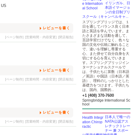
イリンガル、日
0 US
本語イマージョ
ンの全日制プリ
スクール（キャンベルキャ...
スプリングブリッジでは、１
日を通してバランス良く日本
レビューを書く
語と英語を学んでいます。ま
たさまざまな活動を通して、
[ページ制作]
[営業時間・内容変更]
[閉店報告]
言語学習だけでなく、色々な
国の文化や伝統に触れること
で、違いを理解し尊重する
心、また併せて自分自身を大
切にする心を育んでいきま
す。スプリングブリッジイン
ターナショナルスクールで
レビューを書く
は、子供たちに算数（日本語
／英語）や国語（日本語／英
[ページ制作]
[営業時間・内容変更]
[閉店報告]
語）、理科のしっかりとした
基礎力をつけます。子供たち
は、国内、国際的...
+1 (408) 370-7600
Springbridge International Sc
hool
レビューを書く
日本人で唯一の
NATA公認アス
[ページ制作]
[営業時間・内容変更]
[閉店報告]
レチックトレー
ナー 兼 スポー