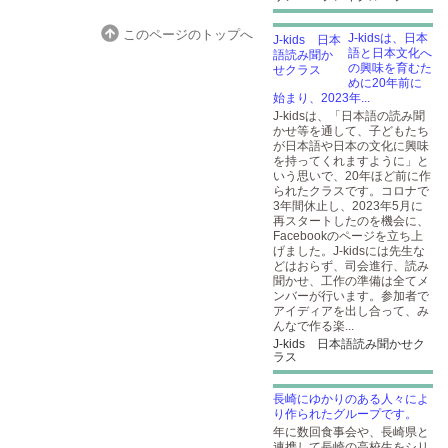
このページのトップへ
J-kidsは、日本
語と日本文化へ
の興味を育むた
めに20年前に
始まり、2023年...
J-kidsは、「日本語の読み聞
かせ等を通して、子どもたち
が日本語や日本の文化に興味
を持ってくれますように」と
いう思いで、20年ほど前に作
られたクラスです。コロナで
3年間休止し、2023年5月に
再スタートしたのを機会に、
Facebookのページを立ち上
げました。J-kidsには先生な
どはおらず、司会進行、読み
聞かせ、工作の準備は全てメ
ンバーが行います。参加者で
アイディアを出し合って、み
んなで作る楽...
J-kids 日本語読み聞かせク
ラス
長崎にゆかりのある人々によ
り作られたグループです。
年に数回食事会や、長崎県と
連携して長崎の高校生をシリ