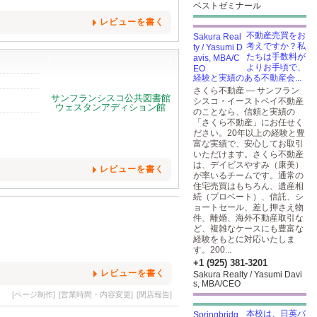
ベストゼミナール
レビューを書く
不動産売買をお
考えですか？私
たちは手数料が
よりお手頃で、
経験と実績のある不動産会...
さくら不動産 — サンフラン
シスコ・イーストベイ不動産
のことなら、信頼と実績の
「さくら不動産」にお任せく
ださい。20年以上の経験と豊
富な実績で、安心してお取引
いただけます。さくら不動産
は、デイビスやすみ（康美）
レビューを書く
が率いるチームです。通常の
住宅売買はもちろん、遺産相
続（プロベート）、信託、シ
ョートセール、差し押さえ物
件、離婚、海外不動産取引な
ど、複雑なケースにも豊富な
経験をもとに対応いたしま
す。200...
+1 (925) 381-3201
レビューを書く
Sakura Realty / Yasumi Davi
s, MBA/CEO
[ページ制作]
[営業時間・内容変更]
[閉店報告]
本校は、日英バ