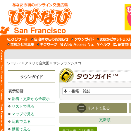
San Francisco
ワールド
>
アメリカ合衆国
>
サンフランシスコ
タウンガイド
表示切替
新着・更新から全表示
リストで見る
リストで見る
マップで見る
更新順
写真で見る
動画で見る
サブカテゴリを表示