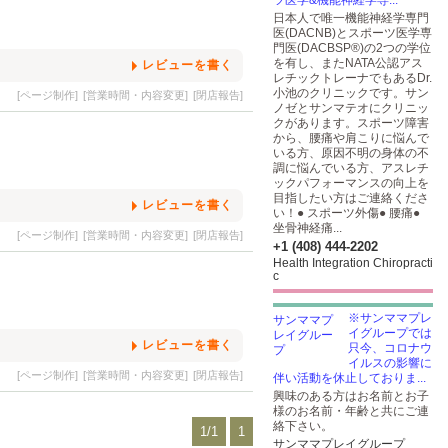
ツ医学&機能神経学専...
日本人で唯一機能神経学専門
医(DACNB)とスポーツ医学専
門医(DACBSP®)の2つの学位
を有し、またNATA公認アス
レビューを書く
レチックトレーナでもあるDr.
小池のクリニックです。サン
[ページ制作]
[営業時間・内容変更]
[閉店報告]
ノゼとサンマテオにクリニッ
クがあります。スポーツ障害
から、腰痛や肩こりに悩んで
いる方、原因不明の身体の不
調に悩んでいる方、アスレチ
ックパフォーマンスの向上を
目指したい方はご連絡くださ
レビューを書く
い！● スポーツ外傷● 腰痛●
坐骨神経痛...
[ページ制作]
[営業時間・内容変更]
[閉店報告]
+1 (408) 444-2202
Health Integration Chiropracti
c
※サンママプレ
イグループでは
レビューを書く
只今、コロナウ
イルスの影響に
[ページ制作]
[営業時間・内容変更]
[閉店報告]
伴い活動を休止しておりま...
興味のある方はお名前とお子
様のお名前・年齢と共にご連
絡下さい。
1/1
1
サンママプレイグループ