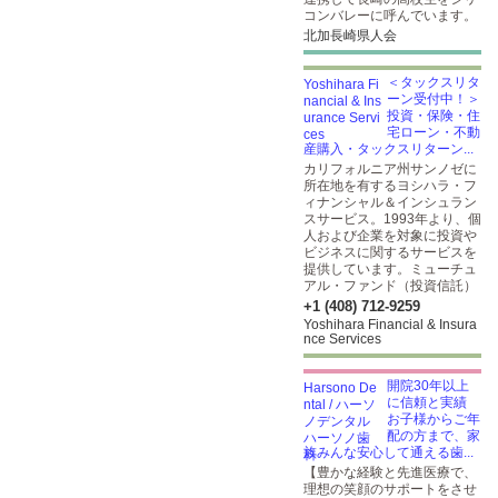
コンバレーに呼んでいます。
北加長崎県人会
＜タックスリタ
ーン受付中！＞
投資・保険・住
宅ローン・不動
産購入・タックスリターン...
カリフォルニア州サンノゼに
所在地を有するヨシハラ・フ
ィナンシャル＆インシュラン
スサービス。1993年より、個
人および企業を対象に投資や
ビジネスに関するサービスを
提供しています。ミューチュ
アル・ファンド（投資信託）
+1 (408) 712-9259
Yoshihara Financial & Insura
nce Services
開院30年以上
に信頼と実績
お子様からご年
配の方まで、家
族みんな安心して通える歯...
【豊かな経験と先進医療で、
理想の笑顔のサポートをさせ