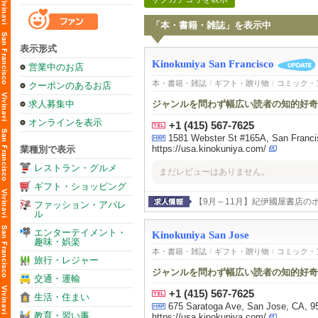
「本・書籍・雑誌」を表示中
表示形式
Kinokuniya San Francisco
営業中のお店
本・書籍・雑誌
/
ギフト・贈り物
/
コミック・
クーポンのあるお店
求人募集中
ジャンルを問わず幅広い読者の知的好奇
オンラインを表示
+1 (415) 567-7625
1581 Webster St #165A, San Franc
https://usa.kinokuniya.com/
業種別で表示
レストラン・グルメ
まだレビューはありません。
ギフト・ショッピング
【9月～11月】紀伊國屋書店の
ファッション・アパレ
ル
エンターテイメント・
Kinokuniya San Jose
趣味・娯楽
本・書籍・雑誌
/
ギフト・贈り物
/
コミック・
旅行・レジャー
ジャンルを問わず幅広い読者の知的好奇
交通・運輸
+1 (415) 567-7625
生活・住まい
675 Saratoga Ave, San Jose, CA, 
教育・習い事
https://usa.kinokuniya.com/