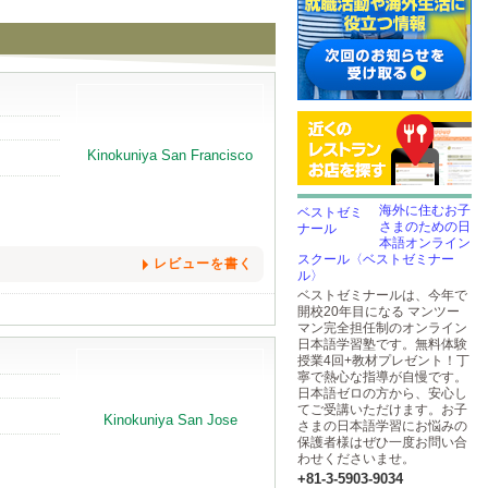
海外に住むお子
さまのための日
本語オンライン
スクール〈ベストゼミナー
レビューを書く
ル〉
ベストゼミナールは、今年で
開校20年目になる マンツー
マン完全担任制のオンライン
日本語学習塾です。無料体験
授業4回+教材プレゼント！丁
寧で熱心な指導が自慢です。
日本語ゼロの方から、安心し
てご受講いただけます。お子
さまの日本語学習にお悩みの
保護者様はぜひ一度お問い合
わせくださいませ。
+81-3-5903​-9034