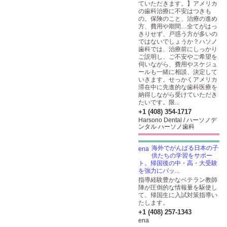
ていただきます。】アメリカ
の歯科治療に不安はつきも
の。保険のこと、治療の進め
方、費用や期間…全てがはっ
きりせず、戸惑う方が多いの
ではないでしょうか？ハソノ
歯科では、治療前にしっかり
ご説明し、ご不安やご希望を
伺いながら、費用やスケジュ
ールも一緒に相談、決定して
いきます。せっかくアメリカ
滞在中に先進的な歯科医療を
納得しながら受けていただき
たいです。限...
+1 (408) 354-1717
Harsono Dental / ハーソノデ
ンタル ハーソノ歯科
海外でがんばる日本の子
供たちの学習をサポー
ト。帰国後の中・高・大受験
を強力にバッ...
指導経験豊かなベテラン教師
陣が圧倒的な情報量を駆使し
て、帰国生に入試対策指導い
たします。
+1 (408) 257-1343
ena