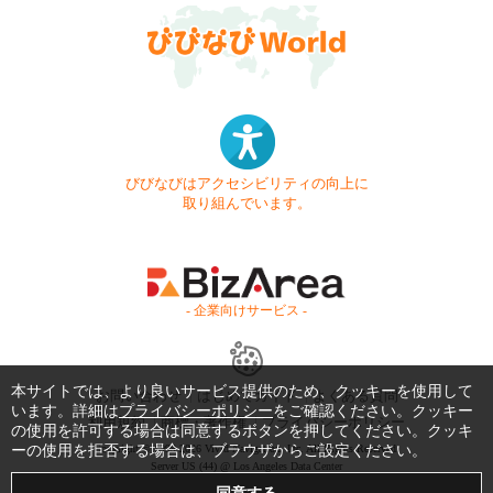
びびなびはアクセシビリティの向上に
取り組んでいます。
- 企業向けサービス -
本サイトでは、より良いサービス提供のため、クッキーを使用して
お問い合わせ
はじめてガイド
よくある質問
います。詳細は
プライバシーポリシー
をご確認ください。クッキー
利用規約
商標・著作権
プライバシーポリシー
の使用を許可する場合は同意するボタンを押してください。クッキ
ーの使用を拒否する場合は、ブラウザからご設定ください。
Copyright © 1999-2026 Vivid Navigation, Inc. All Rights Reserved.
Server US (44) @ Los Angeles Data Center