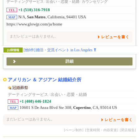
デーティングサービス
/
出会い・恋愛・結婚
/
カウンセリング
+1 (510) 316-7918
TEL
N/A,
San Mateo
, California, 94401 USA
MAP
https://www.glowjp.com/ja/home
まだレビューはありません。
レビューを書く
[他6件]
婚活・交流イベント in Los Angeles ❣
お得情報
詳細
アメリカン ＆ アジアン 結婚紹介所
冠婚葬祭
デーティングサービス
/
出会い・恋愛・結婚
+1 (408) 446-1824
TEL
10601 S De Anza Blvd Ste 308,
Cupertino
, CA, 95014 US
MAP
まだレビューはありません。
レビューを書く
[ページ制作]
[営業時間・内容変更]
[閉店報告]