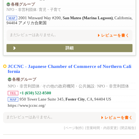
各種グループ
NPO・非営利団体
/
育児・子育て
2001 Winward Way #200,
San Mateo (Marina Lagoon)
, California,
MAP
94404 アメリカ合衆国
まだレビューはありません。
レビューを書く
詳細
JCCNC - Japanese Chamber of Commerce of Northern Cali
fornia
各種グループ
NPO・非営利団体
/
その他の政府機関・公共施設
/
NPO・非営利団体
+1 (650) 522-8500
TEL
950 Tower Lane Suite 345,
Foster City
, CA, 94404 US
MAP
https://www.jccnc.org/
まだレビューはありません。
レビューを書く
[ページ制作]
[営業時間・内容変更]
[閉店報告]