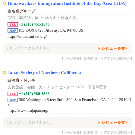
Himawarikai / Immigration Institute of the Bay Area (IIBA)
各種グループ
NPO・非営利団体
/
日本人会・日系人会
+1 (510) 451-2846
TEL
P.O. BOX 6428,
Albany
, CA, 94706 US
MAP
https://himawarikai.org/
まだレビューはありません。
レビューを書く
[ページ制作]
[営業時間・内容変更]
[閉店報告]
Japan Society of Northern California
教育・習い事
文化施設・会館・カルチャーセンター
/
NPO・非営利団体
+1 (415) 986-4383
TEL
500 Washington Street Suite 300,
San Francisco
, CA, 94111 2940 U
MAP
S
http://www.usajapan.org/
まだレビューはありません。
レビューを書く
[ページ制作]
[営業時間・内容変更]
[閉店報告]