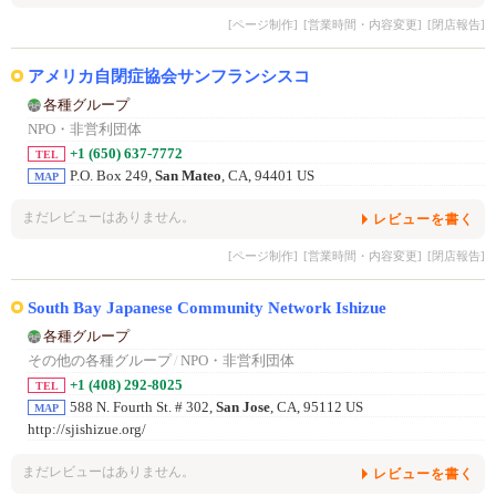
[ページ制作]
[営業時間・内容変更]
[閉店報告]
アメリカ自閉症協会サンフランシスコ
各種グループ
NPO・非営利団体
+1 (650) 637-7772
TEL
P.O. Box 249,
San Mateo
, CA, 94401 US
MAP
まだレビューはありません。
レビューを書く
[ページ制作]
[営業時間・内容変更]
[閉店報告]
South Bay Japanese Community Network Ishizue
各種グループ
その他の各種グループ
/
NPO・非営利団体
+1 (408) 292-8025
TEL
588 N. Fourth St. # 302,
San Jose
, CA, 95112 US
MAP
http://sjishizue.org/
まだレビューはありません。
レビューを書く