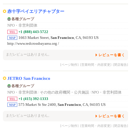
赤十字ベイエリアチャプター
各種グループ
NPO・非営利団体
+1 (888) 443-5722
TEL
1663 Market Street,
San Francisco
, CA, 94193 US
MAP
http://www.redcrossbayarea.org /
まだレビューはありません。
レビューを書く
[ページ制作]
[営業時間・内容変更]
[閉店報告]
JETRO San Francisco
各種グループ
NPO・非営利団体
/
その他の政府機関・公共施設
/
NPO・非営利団体
+1 (415) 392-1333
TEL
575 Market St Ste 2400,
San Francisco
, CA, 94105 US
MAP
まだレビューはありません。
レビューを書く
[ページ制作]
[営業時間・内容変更]
[閉店報告]