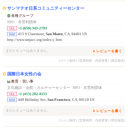
サンマテオ日系コミュニティーセンター
各種グループ
NPO・非営利団体
+1 (650) 343-2793
TEL
415 S Claremont,
San Mateo
, CA, 94401 US
MAP
http://www.smjacc.org/index-j. htm
まだレビューはありません。
レビューを書く
[ページ制作]
[営業時間・内容変更]
[閉店報告]
国際日本女性の会
教育・習い事
文化施設・会館・カルチャーセンター
/
NPO・非営利団体
+1 (415) 282-4151
TEL
448 Holladay Ave,
San Francisco
, CA, 94110 US
MAP
まだレビューはありません。
レビューを書く
[ページ制作]
[営業時間・内容変更]
[閉店報告]