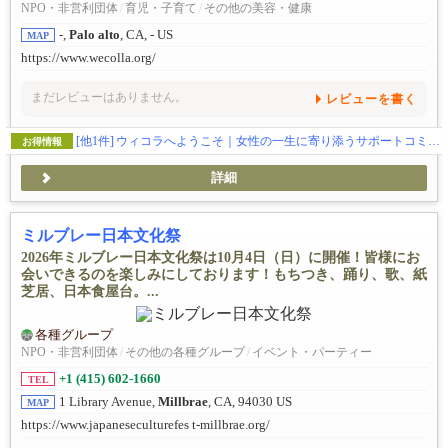
NPO・非営利団体
/
育児・子育て
/
その他の美容・健康
-,
Palo alto
, CA, - US
MAP
https://www.wecolla.org/
まだレビューはありません。
レビューを書く
[他1件]
ウィコラへようこそ｜女性の一生に寄り添うサポートコミュニティ
お得情報
詳細
ミルブレー日本文化祭
2026年ミルブレー日本文化祭は10月4日（日）に開催！皆様にお
会いできるのを楽しみにしております！もちつき、踊り、歌、紙
芝居、日本食屋台。...
各種グループ
NPO・非営利団体
/
その他の各種グループ
/
イベント・パーティー
+1 (415) 602-1660
TEL
1 Library Avenue,
Millbrae
, CA, 94030 US
MAP
https://www.japaneseculturefes t-millbrae.org/