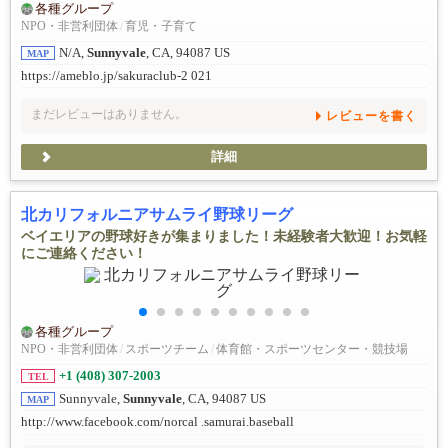
各種グループ
NPO・非営利団体
/
育児・子育て
N/A,
Sunnyvale
, CA, 94087 US
MAP
https://ameblo.jp/sakuraclub-2 021
まだレビューはありません。
レビューを書く
詳細
北カリフォルニアサムライ野球リーグ
ベイエリアの野球好きが集まりました！未経験者大歓迎！お気軽
にご連絡ください！
各種グループ
NPO・非営利団体
/
スポーツチーム
/
体育館・スポーツセンター・競技場
+1 (408) 307-2003
TEL
Sunnyvale,
Sunnyvale
, CA, 94087 US
MAP
http://www.facebook.com/norcal .samurai.baseball