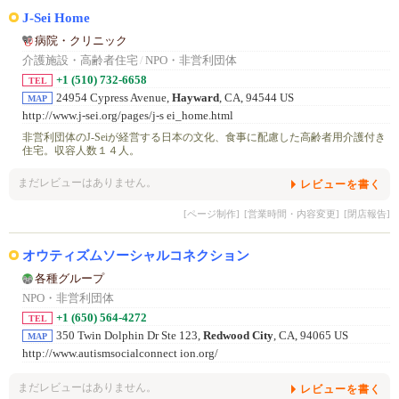
J-Sei Home
病院・クリニック
介護施設・高齢者住宅
/
NPO・非営利団体
+1 (510) 732-6658
TEL
24954 Cypress Avenue,
Hayward
, CA, 94544 US
MAP
http://www.j-sei.org/pages/j-s ei_home.html
非営利団体のJ-Seiが経営する日本の文化、食事に配慮した高齢者用介護付き
住宅。収容人数１４人。
まだレビューはありません。
レビューを書く
[ページ制作]
[営業時間・内容変更]
[閉店報告]
オウティズムソーシャルコネクション
各種グループ
NPO・非営利団体
+1 (650) 564-4272
TEL
350 Twin Dolphin Dr Ste 123,
Redwood City
, CA, 94065 US
MAP
http://www.autismsocialconnect ion.org/
まだレビューはありません。
レビューを書く