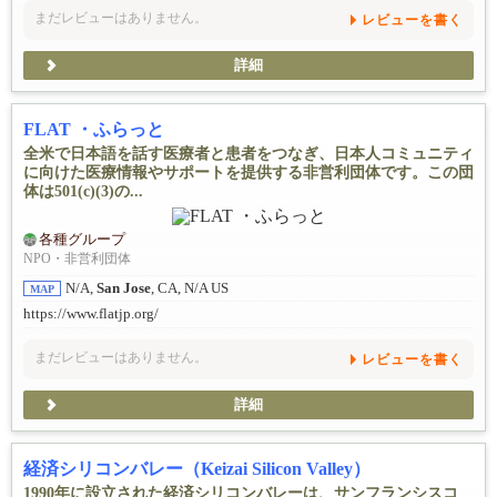
まだレビューはありません。
レビューを書く
詳細
FLAT ・ふらっと
全米で日本語を話す医療者と患者をつなぎ、日本人コミュニティ
に向けた医療情報やサポートを提供する非営利団体です。この団
体は501(c)(3)の...
各種グループ
NPO・非営利団体
N/A,
San Jose
, CA, N/A US
MAP
https://www.flatjp.org/
まだレビューはありません。
レビューを書く
詳細
経済シリコンバレー（Keizai Silicon Valley）
1990年に設立された経済シリコンバレーは、サンフランシスコ