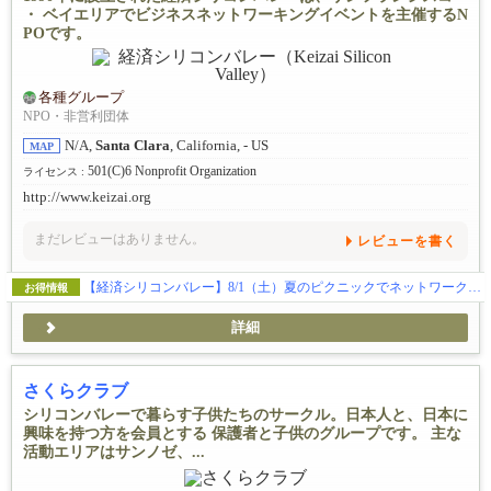
・ ベイエリアでビジネスネットワーキングイベントを主催するN
POです。
各種グループ
NPO・非営利団体
N/A,
Santa Clara
, California, - US
MAP
501(C)6 Nonprofit Organization
ライセンス :
http://www.keizai.org
まだレビューはありません。
レビューを書く
【経済シリコンバレー】8/1（土）夏のピクニックでネットワークを広げるチャンス！！！
お得情報
詳細
さくらクラブ
シリコンバレーで暮らす子供たちのサークル。日本人と、日本に
興味を持つ方を会員とする 保護者と子供のグループです。 主な
活動エリアはサンノゼ、...