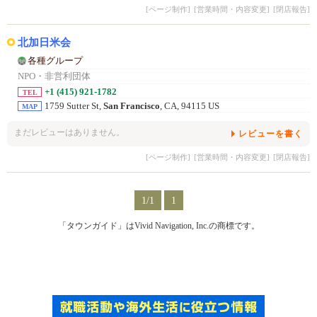
[ページ制作]
[営業時間・内容変更]
[閉店報告]
北加日米会
各種グループ
NPO・非営利団体
+1 (415) 921-1782
TEL
1759 Sutter St,
San Francisco
, CA, 94115 US
MAP
まだレビューはありません。
レビューを書く
[ページ制作]
[営業時間・内容変更]
[閉店報告]
1/1
1
「タウンガイド」はVivid Navigation, Inc.の商標です。