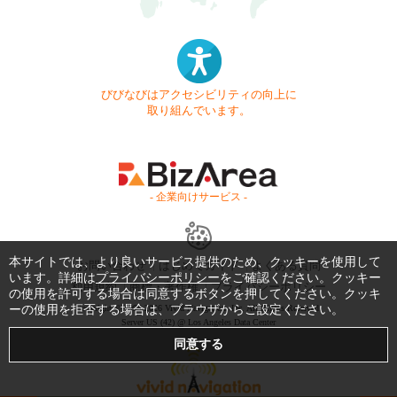
びびなびはアクセシビリティの向上に
取り組んでいます。
- 企業向けサービス -
本サイトでは、より良いサービス提供のため、クッキーを使用して
お問い合わせ
はじめてガイド
よくある質問
います。詳細は
プライバシーポリシー
をご確認ください。クッキー
利用規約
商標・著作権
プライバシーポリシー
の使用を許可する場合は同意するボタンを押してください。クッキ
ーの使用を拒否する場合は、ブラウザからご設定ください。
Copyright © 1999-2026 Vivid Navigation, Inc. All Rights Reserved.
Server US (42) @ Los Angeles Data Center