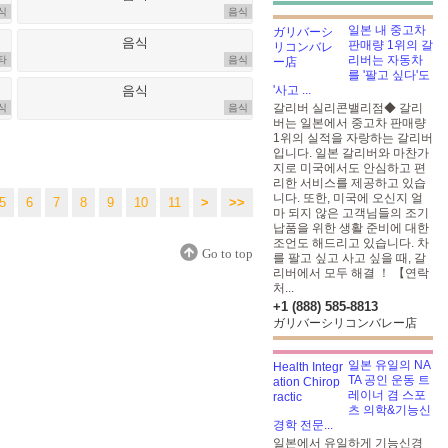
식
음식
일본 내 중고차
판매량 1위의 갈
리버는 자동차
타
음식
를 '팔고 싶다'도
'사고 ...
갈리버 실리콘밸리점◆ 갈리
식
음식
버는 일본에서 중고차 판매량
1위의 실적을 자랑하는 갈리버
입니다. 일본 갈리버와 마찬가
지로 미국에서도 안심하고 편
리한 서비스를 제공하고 있습
니다. 또한, 미국에 오신지 얼
5
6
7
8
9
10
11
>
>>
마 되지 않은 고객님들의 조기
납품을 위한 생활 준비에 대한
조언도 해드리고 있습니다. 차
Go to top
를 팔고 싶고 사고 싶을 때, 갈
리버에서 모두 해결 ！ 【연락
처...
+1 (888) 585-8813
ガリバーシリコンバレー店
일본 유일의 NA
TA 공인 운동 트
레이너 겸 스포
츠 의학&기능신
경학 전문...
일본에서 유일하게 기능신경