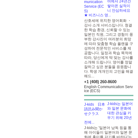
어에서 24년간
쌓아온 실적이
니 안심하세요
★ 비즈니스 영...
산호세에 위치한 영어회화 ・
강사 소개 서비스입니다. 청결
한 학습 환경, 신뢰할 수 있는
일본인 직원, 그리고 경험이 풍
부한 강사진이 여러분의 희망
에 따라 맞춤형 학습 플랜을 구
성하여 전문적인 서비스를 제
공합니다. 일정과 학습 목적에
따라, 당신에게 딱 맞는 강사를
소개해 드립니다. 영어를 정말
잘하고 싶은 분들을 응원합니
다. 학생 개개인의 고민을 해결
해드...
+1 (408) 260-8600
English Communication Serv
ice (ECS)
J-kids는 일본어
와 일본 문화에
대한 관심을 키
우기 위해 20년
전에...
J-kids는 '일본어 낭독 등을 통
해 아이들이 일본어와 일본 문
화에 흥미를 갖기를 바란다'는