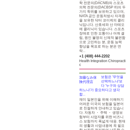
학 전문의(DACNB)와 스포츠
의학 전문의(DACBSP ®)의 두
가지 학위를 보유하고 있으며,
NATA 공인 운동처방사 자격증
을 보유한 닥터 코이케의 클리
닉입니다. 산호세와 산 마테오
에 클리닉이 있습니다. 스포츠
장애로 인한 요통이나 어깨 결
림, 원인 불명의 신체적 불편함
으로 고민하는 분, 운동 능력
향상을 목표로 하는 분은 연
락...
+1 (408) 444-2202
Health Integration Chiropracti
c
보험은 '무엇을
선택하느냐'보
다 '누구와 상담
하느냐'가 중요하다고 생각
합...
재미 일본인을 위해 이해하기
어려운 미국의 보험을 일본어
로 친절하게 안내하고 있습니
다. 자동차 ・ 주택 ・ 생명보
험부터 사업자를 위한 비즈니
스 보험까지 폭넓게 대응. 현재
의 생활과 사업내용에 꼭 필요