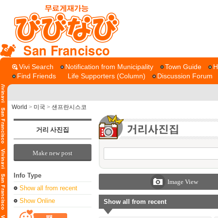
San Francisco
Vivi Search
Notification from Municipality
Town Guide
H
Find Friends
Life Supporters (Column)
Discussion Forum
World
>
미국
>
샌프란시스코
거리 사진집
Make new post
Info Type
Image View
Show all from recent
Show Online
Show all from recent