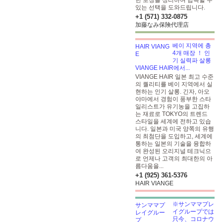
한 보장을 정리하여 납득할 수
있는 선택을 도와드립니다.
+1 (571) 332-0875
加藤なみ保険代理店
베이 지역에 총
4개 매장 ！ 인
기 실력파 살롱
VIANGE HAIR에서...
VIANGE HAIR 일본 최고 수준
의 퀄리티를 베이 지역에서 실
현하는 인기 살롱. 긴자, 아오
야마에서 경험이 풍부한 스타
일리스트가 유기농을 고집하
는 재료로 TOKYO의 트렌드
스타일을 세계에 전하고 있습
니다. 일본과 미국 양쪽의 유행
의 최첨단을 도입하고, 세계에
통하는 일본의 기술을 융합하
여 완성된 오리지널 테크닉으
로 언제나 고객의 최대한의 아
름다움을...
+1 (925) 361-5376
HAIR VIANGE
※サンママプレ
イグループでは
只今、コロナウ