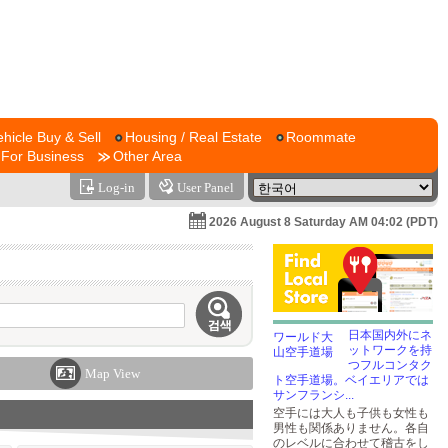
ehicle Buy & Sell
Housing / Real Estate
Roommate
For Business
Other Area
Log-in
User Panel
2026 August 8 Saturday AM 04:02 (PDT)
日本国内外にネ
ットワークを持
つフルコンタク
Map View
ト空手道場。ベイエリアでは
サンフランシ...
空手には大人も子供も女性も
男性も関係ありません。各自
のレベルに合わせて稽古をし