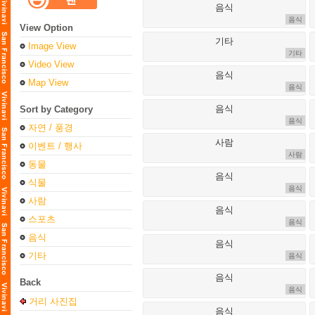
음식
View Option
Image View
기타
Video View
Map View
음식
Sort by Category
음식
자연 / 풍경
이벤트 / 행사
사람
동물
식물
음식
사람
스포츠
음식
음식
기타
음식
Back
음식
거리 사진집