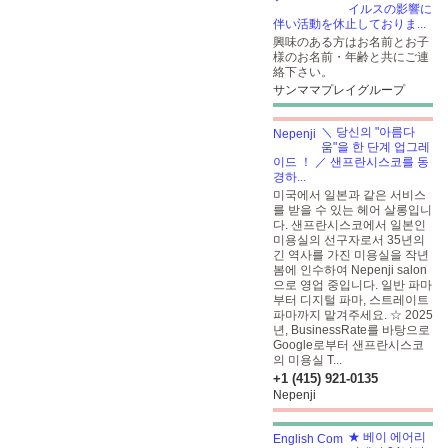
イルスの影響に
伴い活動を休止しておりま...
興味のある方はお名前とお子
様のお名前・年齢と共にご連
絡下さい。
サンママプレイグループ
＼ 당신의 "아름다
움"을 한 단계 업그레
이드 ！ ／ 샌프란시스코를 동
경하...
미국에서 일본과 같은 서비스
를 받을 수 있는 헤어 살롱입니
다. 샌프란시스코에서 일본인
미용실의 선구자로서 35년의
긴 역사를 가진 미용실을 작년
봄에 인수하여 Nepenji salon
으로 영업 중입니다. 일반 파마
부터 디지털 파마, 스트레이트
파마까지 맡겨주세요. ☆ 2025
년, BusinessRate를 바탕으로
Google로부터 샌프란시스코
의 미용실 T...
+1 (415) 921-0135
Nepenji
★ 베이 에어리