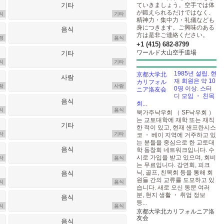
ていきましょう。空手では体
が鍛えられるだけではなく、
식
기타
精神力・集中力・礼儀なども
身につきます。ご興味のある
方は是非ご連絡ください。
경
음식
+1 (415) 682-8799
ワールド大山空手道場
식
기타
1985년 설립. 현
재 회원은 약 10
람
사람
0명 이상. 스터
디 모임 ・ 친목
회...
식
음식
북가주낙우회 （ SF낙우회 ）
는 교토대학에 재학 또는 재직
한 적이 있고, 현재 샌프란시스
타
기타
코 ・ 베이 지역에 거주하고 있
는 분들을 중심으로 한 교토대
학 동창회 네트워크입니다. 수
시로 가입을 받고 있으며, 회비
타
음식
는 무료입니다. 강연회, 피크
닉, 골프, 친목회 등을 통해 회
원들 간의 교류를 도모하고 있
식
음식
습니다. 새로 오신 동문 여러
분, 현지 생활 ・ 취업 정보
등...
식
음식
京都大学北カリフォルニア洛
友会