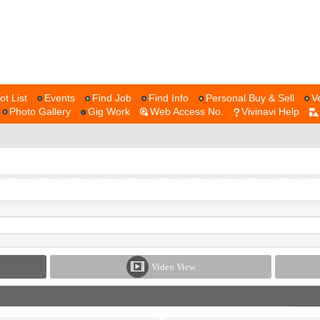
ot List
Events
Find Job
Find Info
Personal Buy & Sell
V
Photo Gallery
Gig Work
Web Access No.
Vivinavi Help
Video View