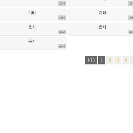
음식
음
기타
기
음식
음
음식
1/13
1
2
3
4