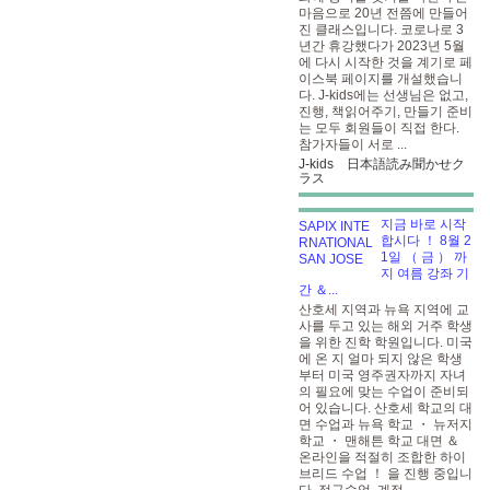
마음으로 20년 전쯤에 만들어
진 클래스입니다. 코로나로 3
년간 휴강했다가 2023년 5월
에 다시 시작한 것을 계기로 페
이스북 페이지를 개설했습니
다. J-kids에는 선생님은 없고,
진행, 책읽어주기, 만들기 준비
는 모두 회원들이 직접 한다.
참가자들이 서로 ...
J-kids 日本語読み聞かせク
ラス
지금 바로 시작
합시다 ！ 8월 2
1일 （ 금 ） 까
지 여름 강좌 기
간 ＆...
산호세 지역과 뉴욕 지역에 교
사를 두고 있는 해외 거주 학생
을 위한 진학 학원입니다. 미국
에 온 지 얼마 되지 않은 학생
부터 미국 영주권자까지 자녀
의 필요에 맞는 수업이 준비되
어 있습니다. 산호세 학교의 대
면 수업과 뉴욕 학교 ・ 뉴저지
학교 ・ 맨해튼 학교 대면 ＆
온라인을 적절히 조합한 하이
브리드 수업 ！ 을 진행 중입니