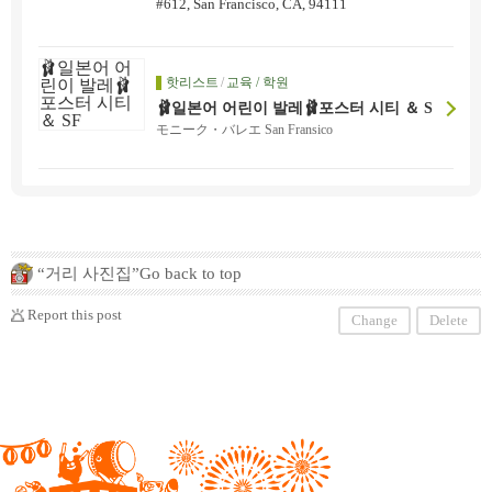
#612, San Francisco, CA, 94111
핫리스트
/
교육 / 학원
🩰일본어 어린이 발레🩰포스터 시티 ＆ S
F
モニーク・バレエ San Fransico
“거리 사진집”Go back to top
Report this post
Change
Delete