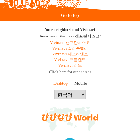
Go to top
Your neighborhood Vivinavi
Areas near "Vivinavi 샌프란시스코"
Vivinavi 샌프란시스코
Vivinavi 실리콘밸리
Vivinavi 새크라멘토
Vivinavi 포틀랜드
Vivinavi 리노
Click here for other areas
Desktop
Mobile