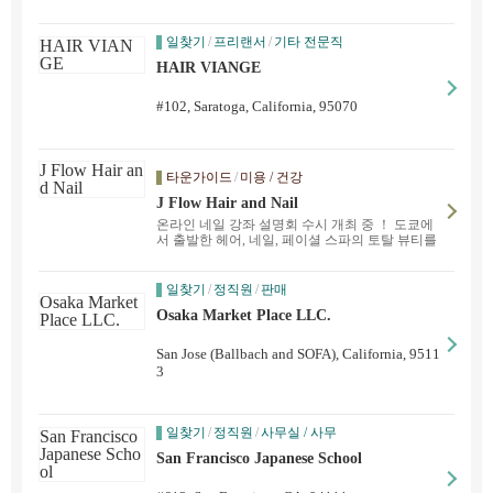
일찾기
/
프리랜서
/
기타 전문직
HAIR VIANGE
#102, Saratoga, California, 95070
타운가이드
/
미용 / 건강
J Flow Hair and Nail
온라인 네일 강좌 설명회 수시 개최 중 ！ 도쿄에
서 출발한 헤어, 네일, 페이셜 스파의 토탈 뷰티를
실현하는 경험이 풍부한 일본인 스태프가 운영하
는 살롱입니다. 제품은 물론 안심할 수 있는 일본
산 ☆ 완전 예약제로 여러분의 방문을 기다리고
일찾기
/
정직원
/
판매
있습니다 ♡
Osaka Market Place LLC.
San Jose (Ballbach and SOFA), California, 9511
3
일찾기
/
정직원
/
사무실 / 사무
San Francisco Japanese School