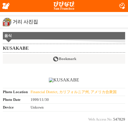
San Francisco
거리 사진집
음식
KUSAKABE
Bookmark
Photo Location
Financial District, カリフォルニア州, アメリカ合衆国
Photo Date
1999/11/30
Device
Unkown
Web Access No.
547829