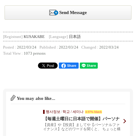
Send Message
[Registrant]
KUSAKABE
[Language]
日本語
Posted :
2022/03/24
Published :
2022/03/24
Changed :
2022/03/24
Total View :
1073 persons
Share
You may also like...
행사정보
/
학교 / 세미나
4.97% Match
【毎週土曜日に日本語で開催】パーソナ
ルファイナンス無料ZOOMウェビナー
【資産】や【投資】ましてや【パーソナルファ
イナンス】などのワードを聞くと、 ちょっと構
えてしまう方も...