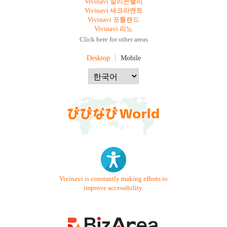
Vivinavi 실리콘밸리
Vivinavi 새크라멘토
Vivinavi 포틀랜드
Vivinavi 리노
Click here for other areas
Desktop
Mobile
Vivinavi is constantly making efforts to
improve accessibility.