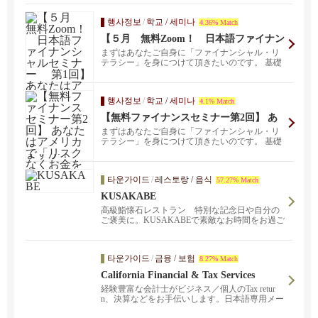
행사정보
/
학교 / 세미나
4.36% Match
【５月 無料Zoom！ 日本語ファイナン
シャルセミナー 第1回】 あなたはアメ
まずはあなたご自身に「ファイナンシャル・リ
リカで「リスクなくお金を増やす方法」
テラシー」を身につけて頂きたいのです。 基礎
を知っていますか？
知識がない状態...
행사정보
/
학교 / 세미나
4.1% Match
【無料ファイナンスセミナー第2回】 あ
なたはアメリカで「リスクなくお金を増
まずはあなたご自身に「ファイナンシャル・リ
やす方法」を知っていますか？
テラシー」を身につけて頂きたいのです。 基礎
知識がない状態...
타운가이드
/
레스토랑 / 음식
57.27% Match
KUSAKABE
高級鮨懐石レストラン 特別な記念日や自分の
ご褒美に。KUSAKABEで素敵なお時間をお過ご
しください。
타운가이드
/
금융 / 보험
8.27% Match
California Financial & Tax Services
経験豊富な会計士がビジネス／個人のTax retur
n、決算などをお手伝いします。日本語専用メー
ル keiichi@calfintax.com までお気軽に。