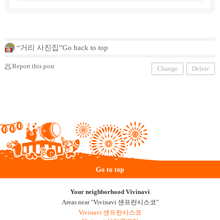
“거리 사진집”Go back to top
Report this post
Change
Delete
Go to top
Your neighborhood Vivinavi
Areas near "Vivinavi 샌프란시스코"
Vivinavi 샌프란시스코