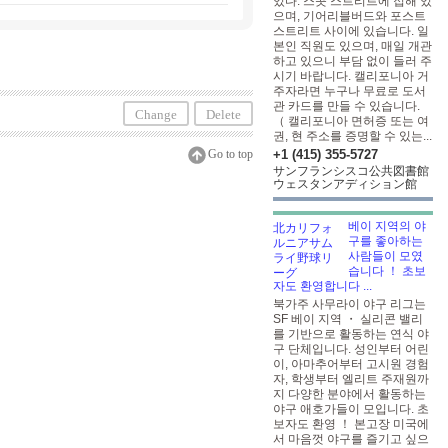
있다. 스콧 스트리트에 접해 있
으며, 기어리블버드와 포스트
스트리트 사이에 있습니다. 일
본인 직원도 있으며, 매일 개관
하고 있으니 부담 없이 들러 주
시기 바랍니다. 캘리포니아 거
주자라면 누구나 무료로 도서
관 카드를 만들 수 있습니다.
Change
Delete
（ 캘리포니아 면허증 또는 여
권, 현 주소를 증명할 수 있는...
Go to top
+1 (415) 355-5727
サンフランシスコ公共図書館
ウェスタンアディション館
베이 지역의 야
구를 좋아하는
사람들이 모였
습니다 ！ 초보
자도 환영합니다 ...
북가주 사무라이 야구 리그는
SF 베이 지역 ・ 실리콘 밸리
를 기반으로 활동하는 연식 야
구 단체입니다. 성인부터 어린
이, 아마추어부터 고시원 경험
자, 학생부터 엘리트 주재원까
지 다양한 분야에서 활동하는
야구 애호가들이 모입니다. 초
보자도 환영 ！ 본고장 미국에
서 마음껏 야구를 즐기고 싶으