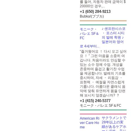
를 들어, 자동차 판매 금액이 $
20000인 경우,...
+1 (650) 284-9213
Bubka!(ブブカ)
♪ 샌프란시스코
・ 포스터 시티
의 발레 학원 ♪
일본어와 영어
로 4세부터...
“즐거웠어요 ！ 다시 오고 싶어
요 ！ ” 그런 마음을 소중히 여
깁니다. 처음이라도 안심할 수
있는 소수 정예 수업. 개성을
존중하며 즐겁고 활기찬 수업
을 제공합니다. 발레의 기초를
중시하며, 자세 ・ 리듬감 ・
표현력 ・ 예절을 자연스럽게
기릅니다. 아름다운 클래식 음
악에 맞춰 유연하게 몸을 단련
해 보시지 않겠습니까? ？
+1 (415) 240-5377
モニーク・バレエ SF＆FC
サクラメントで
28年以上の実
績があるケアホ