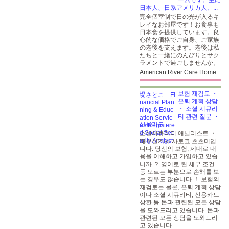
ームです。主に
日本人、日系アメリカ人、...
完全個室制で日の光が入るキ
レイなお部屋です！お食事も
日本食を提供しています。良
心的な価格でご自身、ご家族
の老後を支えます。老後は私
たちと一緒にのんびりとサク
ラメントで過ごしませんか。
American River Care Home
보험 재검토 ・
은퇴 계획 상담
・ 소셜 시큐리
티 관련 질문 ・
신용카드...
소셜시큐리티 애널리스트 ・
재무설계사 사토코 츠츠미입
니다. 당신의 보험, 제대로 내
용을 이해하고 가입하고 있습
니까 ？ 영어로 된 세부 조건
등 모르는 부분으로 손해를 보
는 경우도 많습니다 ！ 보험의
재검토는 물론, 은퇴 계획 상담
이나 소셜 시큐리티, 신용카드
상환 등 돈과 관련된 모든 상담
을 도와드리고 있습니다. 돈과
관련된 모든 상담을 도와드리
고 있습니다...