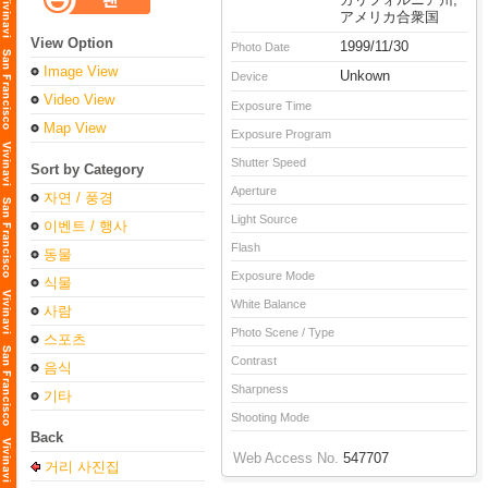
アメリカ合衆国
View Option
1999/11/30
Photo Date
Image View
Unkown
Device
Video View
Exposure Time
Map View
Exposure Program
Shutter Speed
Sort by Category
Aperture
자연 / 풍경
Light Source
이벤트 / 행사
Flash
동물
Exposure Mode
식물
White Balance
사람
Photo Scene / Type
스포츠
Contrast
음식
Sharpness
기타
Shooting Mode
Back
Web Access No.
547707
거리 사진집