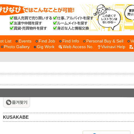
ot List
Events
Find Job
Find Info
Personal Buy & Sell
V
Photo Gallery
Gig Work
Web Access No.
Vivinavi Help
KUSAKABE