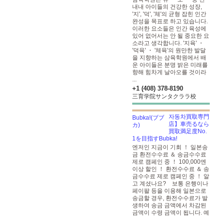
내내 아이들의 건강한 성장,
'지', '덕', '체'의 균형 잡힌 인간
완성을 목표로 하고 있습니다.
이러한 요소들은 인간 육성에
있어 없어서는 안 될 중요한 요
소라고 생각합니다. '지육' ・
'덕육' ・ '체육'의 원만한 발달
을 지향하는 삼육학원에서 배
운 아이들은 분명 밝은 미래를
향해 힘차게 날아오를 것이라
...
+1 (408) 378-8190
三育学院サンタクララ校
자동차買取専門
店】車売るなら
買取満足度No.
1を目指すBubka!
엔저인 지금이 기회 ！ 일본송
금 환전수수료 ＆ 송금수수료
제로 캠페인 중 ！ 100,000엔
이상 할인 ！ 환전수수료 ＆ 송
금수수료 제로 캠페인 중 ！ 알
고 계셨나요? 보통 은행이나
페이팔 등을 이용해 일본으로
송금할 경우, 환전수수료가 발
생하여 송금 금액에서 차감된
금액이 수령 금액이 됩니다. 예