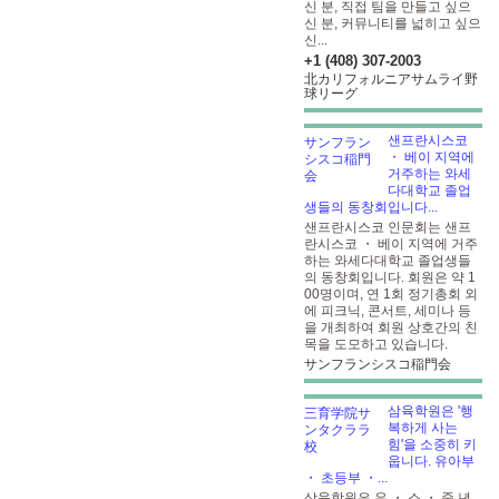
신 분, 직접 팀을 만들고 싶으
신 분, 커뮤니티를 넓히고 싶으
신...
+1 (408) 307-2003
北カリフォルニアサムライ野
球リーグ
샌프란시스코
・ 베이 지역에
거주하는 와세
다대학교 졸업
생들의 동창회입니다...
샌프란시스코 인문회는 샌프
란시스코 ・ 베이 지역에 거주
하는 와세다대학교 졸업생들
의 동창회입니다. 회원은 약 1
00명이며, 연 1회 정기총회 외
에 피크닉, 콘서트, 세미나 등
을 개최하여 회원 상호간의 친
목을 도모하고 있습니다.
サンフランシスコ稲門会
삼육학원은 '행
복하게 사는
힘'을 소중히 키
웁니다. 유아부
・ 초등부 ・...
삼육학원은 유 ・ 소 ・ 중
년