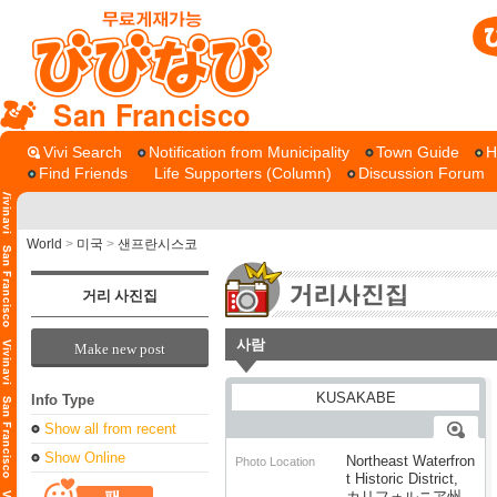
San Francisco
Vivi Search
Notification from Municipality
Town Guide
H
Find Friends
Life Supporters (Column)
Discussion Forum
World
>
미국
>
샌프란시스코
거리 사진집
사람
Make new post
Info Type
Show all from recent
Show Online
Northeast Waterfron
Photo Location
t Historic District,
カリフォルニア州,