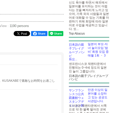
신도 육아를 하면서 해외에서
일본어를 유지하는 것이 어렵
다는 것을 뼈저리게 느끼고 있
으며, 가족 외의 사람들과 일본
어로 대화할 수 있는 기회를 마
련하기 위해 희망에 따라 일본
어로 수업을 제공하고 있습니
 View :
1190 persons
다. 또...
Top Abacus
Share
일본어 부모-자
녀 놀이모임 '밤
비' 회원 모집 중
매월 1회 ・ 3
화요...
샌프란시스코 재팬타운에서
진행되는 0~4세 정도의 일본
인 놀이 그룹입니다.
日本語の親子プレイグループ
バンビ
KUSAKABEで素敵なお時間をお過ごし
만권 이상의 일
본어를 소장하
고 있는 공공도
서관입니다.
도서관은 재팬타운에서 서쪽
으로 약 한 블록 떨어진 곳에