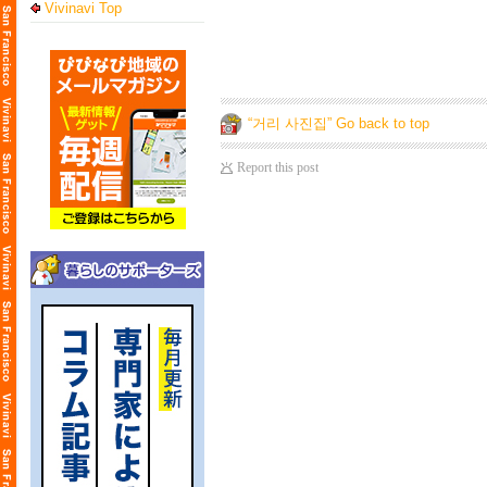
Vivinavi Top
“거리 사진집” Go back to top
Report this post