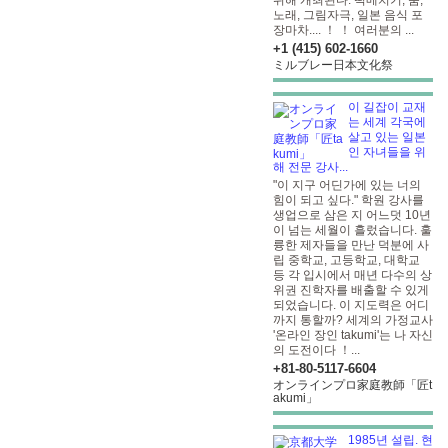
위해 개최된다. 떡메치기, 춤,
노래, 그림자극, 일본 음식 포
장마차.... ！ ！ 여러분의 ...
+1 (415) 602-1660
ミルブレー日本文化祭
이 길잡이 교재
는 세계 각국에
살고 있는 일본
인 자녀들을 위
해 전문 강사...
"이 지구 어딘가에 있는 너의
힘이 되고 싶다." 학원 강사를
생업으로 삼은 지 어느덧 10년
이 넘는 세월이 흘렀습니다. 훌
륭한 제자들을 만난 덕분에 사
립 중학교, 고등학교, 대학교
등 각 입시에서 매년 다수의 상
위권 진학자를 배출할 수 있게
되었습니다. 이 지도력은 어디
까지 통할까? 세계의 가정교사
'온라인 장인 takumi'는 나 자신
의 도전이다 ！...
+81-80-5117-6604
オンラインプロ家庭教師「匠t
akumi」
1985년 설립. 현