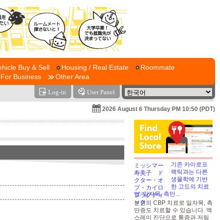
ehicle Buy & Sell
Housing / Real Estate
Roommate
For Business
Other Area
Log-in
User Panel
2026 August 6 Thursday PM 10:50 (PDT)
기존 카이로프
랙틱과는 다른
생물학에 기반
한 고도의 치료
법. 일자목, 측만...
본원의 CBP 치료로 일자목, 측
만증도 치료할 수 있습니다. 엑
스레이 진단으로 통증과 저림