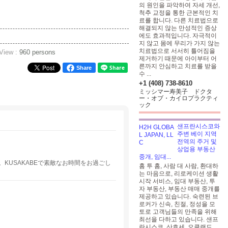
의 원인을 파악하여 자세 개선,
척추 교정을 통한 근본적인 치
료를 합니다. 다른 치료법으로
해결되지 않는 만성적인 증상
에도 효과적입니다. 자극적이
지 않고 몸에 무리가 가지 않는
치료법으로 서서히 틀어짐을
 View :
960 persons
제거하기 때문에 아이부터 어
른까지 안심하고 치료를 받을
Share
수 ...
+1 (408) 738-8610
ミッシマー寿美子 ドクタ
ー・オブ・カイロプラクティ
ック
샌프란시스코와
주변 베이 지역
전역의 주거 및
상업용 부동산
중개, 임대...
KUSAKABEで素敵なお時間をお過ごし
홈 투 홈, 사람 대 사람, 환대하
는 마음으로, 리로케이션 생활
시작 서비스, 임대 부동산, 투
자 부동산, 부동산 매매 중개를
제공하고 있습니다. 숙련된 브
로커가 신속, 친절, 정성을 모
토로 고객님들의 만족을 위해
최선을 다하고 있습니다. 샌프
란시스코, 산호세, 오클랜드,