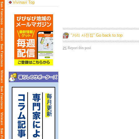
Vivinavi Top
“거리 사진집” Go back to top
Report this post