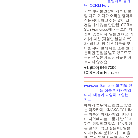
불임치료 클리
닉 [CCRM Fe...
가뜩이나 불안감이 가득한 불
임 치료. 게다가 어려운 영어와
전문용어, 하고 싶은 말이 잘
전달되지 않는 답답함, CCRM
San Francisco에서는 그런 걱
정이 없습니다. 일본인 여성 의
사]에 의한 [최첨단 불임 치료]
와 [최강의 팀]이 여러분을 맞
이합니다. 현재 대면 또는 원격
온라인 진찰을 받고 있으므로,
우선은 일본어로 상담을 받아
보시지 않겠습...
+1 (650) 646-7500
CCRM San Francisco
San Jose의 전통 있
는 정통 이자카야입
니다. 메뉴가 다양하고 일본
인...
메뉴가 풍부하고 초밥도 맛있
는 이자카야 《IZAKA-YA》라
는 이름의 이자카야입니다. 베
이 지역에서는 드물게 밤 11시
까지 영업하고 있습니다. 맛있
는 일식이 먹고 싶을 때, 일본
이자카야의 분위기가 그리울
때, 부담 없이 방문해 주세요.