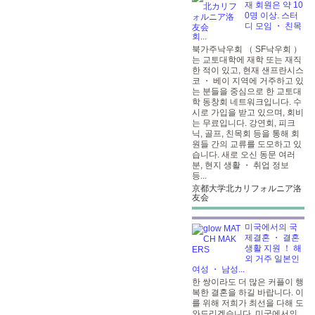
재 회원은 약 10
0명 이상. 스터
디 모임 ・ 친목
회...
북가주낙우회 （ SF낙우회 ）
는 교토대학에 재학 또는 재직
한 적이 있고, 현재 샌프란시스
코 ・ 베이 지역에 거주하고 있
는 분들을 중심으로 한 교토대
학 동창회 네트워크입니다. 수
시로 가입을 받고 있으며, 회비
는 무료입니다. 강연회, 피크
닉, 골프, 친목회 등을 통해 회
원들 간의 교류를 도모하고 있
습니다. 새로 오신 동문 여러
분, 현지 생활 ・ 취업 정보
등...
京都大学北カリフォルニア洛
友会
미국에서의 국
제결혼 ・ 결혼
생활 지원 ！ 해
외 거주 일본인
여성 ・ 남성...
한 쌍이라도 더 많은 커플이 행
복한 결혼을 하길 바랍니다. 이
를 위해 저희가 최선을 다해 도
와드리겠습니다. 미국에서의