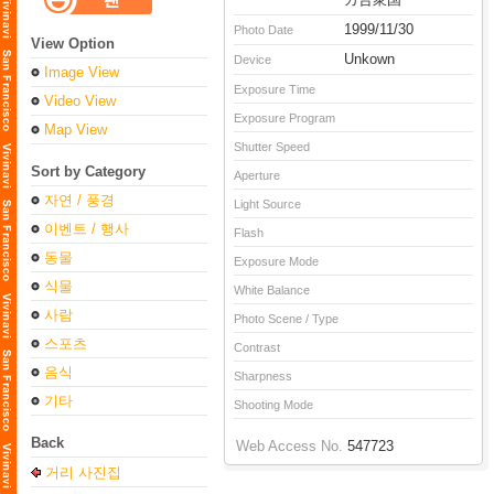
1999/11/30
Photo Date
View Option
Unkown
Device
Image View
Exposure Time
Video View
Exposure Program
Map View
Shutter Speed
Sort by Category
Aperture
자연 / 풍경
Light Source
이벤트 / 행사
Flash
동물
Exposure Mode
식물
White Balance
사람
Photo Scene / Type
스포츠
Contrast
음식
Sharpness
기타
Shooting Mode
Back
Web Access No.
547723
거리 사진집