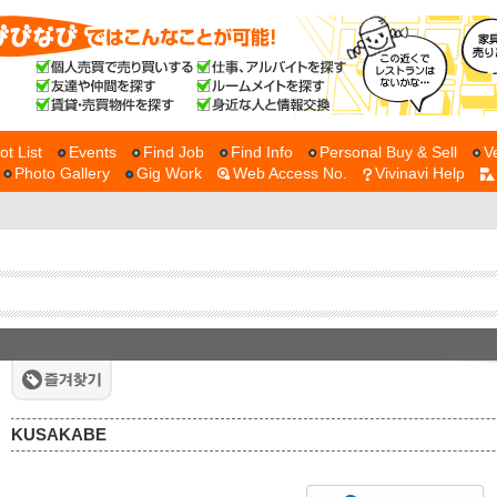
ot List
Events
Find Job
Find Info
Personal Buy & Sell
V
Photo Gallery
Gig Work
Web Access No.
Vivinavi Help
KUSAKABE