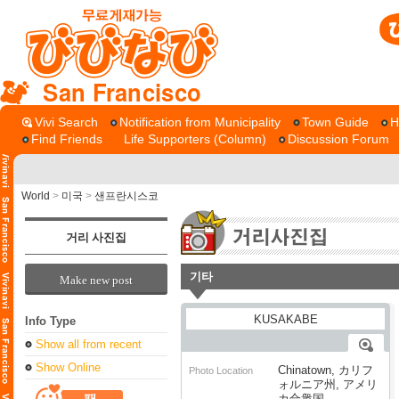
San Francisco
Vivi Search
Notification from Municipality
Town Guide
H
Find Friends
Life Supporters (Column)
Discussion Forum
World
>
미국
>
샌프란시스코
거리 사진집
기타
Make new post
Info Type
Show all from recent
Show Online
Chinatown, カリフ
Photo Location
ォルニア州, アメリ
カ合衆国