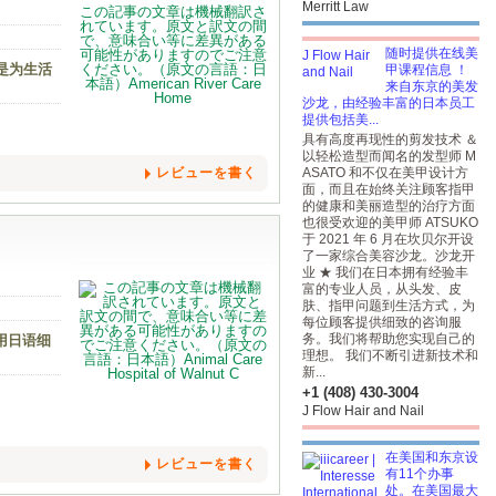
Merritt Law
随时提供在线美
是为生活
甲课程信息 ！
来自东京的美发
沙龙，由经验丰富的日本员工
提供包括美...
具有高度再现性的剪发技术 ＆
以轻松造型而闻名的发型师 M
レビューを書く
ASATO 和不仅在美甲设计方
面，而且在始终关注顾客指甲
的健康和美丽造型的治疗方面
也很受欢迎的美甲师 ATSUKO
于 2021 年 6 月在坎贝尔开设
了一家综合美容沙龙。沙龙开
业 ★ 我们在日本拥有经验丰
富的专业人员，从头发、皮
肤、指甲问题到生活方式，为
每位顾客提供细致的咨询服
务。我们将帮助您实现自己的
用日语细
理想。 我们不断引进新技术和
新...
+1 (408) 430-3004
J Flow Hair and Nail
在美国和东京设
レビューを書く
有11个办事
处。在美国最大