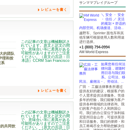
サンママプレイグループ
レビューを書く
＼ 安全 ・ 安全
・ 信任 ／ 灵活
的规划 × 舒适的
内部空间。机场接送、活动...
越野车、Sprinter 面包车和其
他车辆可根据使用人数和用途
进行选择。
+1 (800) 794-0994
AM World Express
强大的团队
护理和按
联系
如果您有任何法
律问题，请随时
用日语与我们联
系。公司法、移
民法、雇佣法・、劳动法、...
广田 ・ 工藤法律事务所通过
レビューを書く
提供友好的建议，根据客户的
个人需求提供法律服务。凭借
多年的经验，我们能够为客户
提供各种领域的法律咨询。我
们的客户包括个人和跨国公
司。我们的办公室位于加利福
尼亚州旧金山市，可提供英语
和日语服务。我们的律师・和
国的共同饮
员工将竭尽全力帮助您解决任