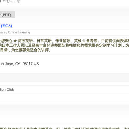
会】のお知らせ
(PDT)
 (ECS)
ance / Online Learning
让您安心 ★ 商务英语、日常英语、作业辅导、英检 ® 备考等。目前提供面授课
赖的日本工作人员以及经验丰富的讲师团队将根据您的需求量身定制学习计划，
目标，为您推荐最适合的讲师。
San Jose, CA, 95117 US
ion Club