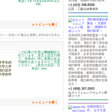
何问题，请随时与我们联系。
+1 (415) 398-8508
広田・工藤法律事務所
湾区棒球爱好者
聚会 ！ 无需经
レビューを書く
验 ！ 请随时与
我们联系 ！
のオープン！全米に27拠点を展開し約50名の日本人
北加州武士棒球联盟是一个垒
Jビザのような2年間の拘束はありません。また、
球组织，总部设在旧金山湾
制度もあり、ほとんどの社員が毎年1〜2週間
区・硅谷。 我们汇集了来自各
さを全身で感じられる環境がここにあります。
行各业的棒球爱好者，从成人
到儿童，从业余选手到资深甲
子园选手，从学生到外籍精
英。 欢迎没有经验的玩家 ！
无论您是想在美国的主场自发
多学生的
地打棒球，还是想创建自己的
大学入学
球队、扩大自己的社区，或是
我们还开
想休闲锻炼，都请告诉我们。
大学的学
让我们超越背景、国籍和球队
的界限，通过棒球让湾区充满
活力 ！.
+1 (408) 307-2003
北カリフォルニアサムライ野
球リーグ
レビューを書く
在新的地方工
作。 让今天成