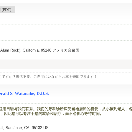
(PDT)
e (Alum Rock), California, 95148 アメリカ合衆国
じですか？来店不要、ご自宅にいながらお車を売却できます！
erald S. Watanabe, D.D.S.
欢迎用日语与我们联系。我们的牙科诊所深受当地居民的喜爱，从小孩到老人，
，因此您可以专注于您的就诊和治疗，而不必担心等待时间。
ll, San Jose, CA, 95132 US