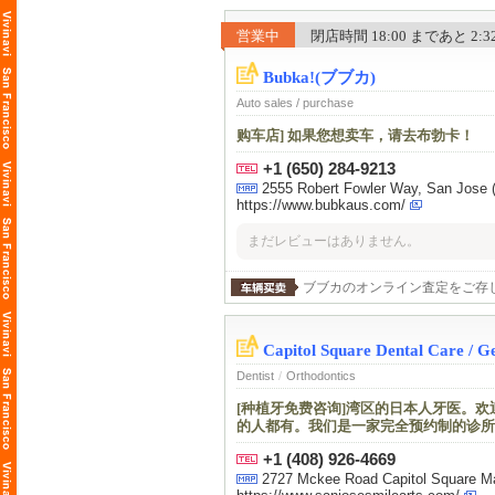
営業中
閉店時間 18:00 まであと 2:32 
Bubka!(ブブカ)
Auto sales / purchase
购车店] 如果您想卖车，请去布勃卡！
+1 (650) 284-9213
2555 Robert Fowler Way, San Jos
https://www.bubkaus.com/
まだレビューはありません。
ブブカのオンライン査定をご存
Capitol Square Dental Care / G
Dentist
/
Orthodontics
[种植牙免费咨询]湾区的日本人牙医。
的人都有。我们是一家完全预约制的诊所
+1 (408) 926-4669
2727 Mckee Road Capitol Square Ma