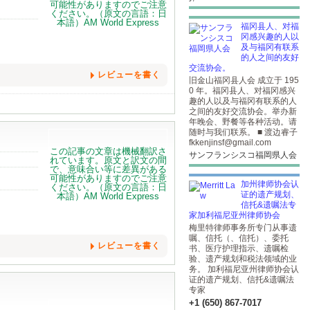
福冈县人、对福
冈感兴趣的人以
及与福冈有联系
的人之间的友好
交流协会。
レビューを書く
旧金山福冈县人会 成立于 195
0 年。福冈县人、对福冈感兴
趣的人以及与福冈有联系的人
之间的友好交流协会。举办新
年晚会、野餐等各种活动。请
随时与我们联系。 ■ 渡边睿子
fkkenjinsf@gmail.com
サンフランシスコ福岡県人会
加州律师协会认
证的遗产规划、
信托&遗嘱法专
家加利福尼亚州律师协会
梅里特律师事务所专门从事遗
嘱、信托（、信托）、委托
レビューを書く
书、医疗护理指示、遗嘱检
验、遗产规划和税法领域的业
务。 加利福尼亚州律师协会认
证的遗产规划、信托&遗嘱法
专家
+1 (650) 867-7017