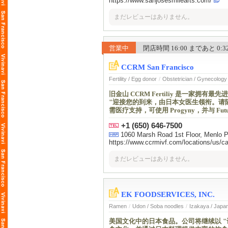
https://www.sanjosesmilearts.com/
まだレビューはありません。
営業中
閉店時間 16:00 まであと 0:32 
CCRM San Francisco
Fertility / Egg donor
/
Obstetrician / Gynecology
旧金山 CCRM Fertiliy 是一家
"迎接您的到来，由日本女医生领衔。请
需医疗支持，可使用 Progyny，并与 Fut
+1 (650) 646-7500
1060 Marsh Road 1st Floor, Menlo 
https://www.ccrmivf.com/locations/us/c
まだレビューはありません。
EK FOODSERVICES, INC.
Ramen
/
Udon / Soba noodles
/
Izakaya / Japa
美国文化中的日本食品。公司将继续以 