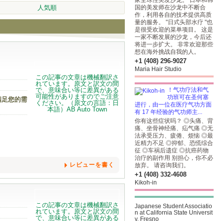
家全球性美发沙龙。 日本和韩
人気順
国的美发师在沙龙中不断合
作，利用各自的技术提供高质
量的服务。 "日式头部水疗 "也
是很受欢迎的菜单项目。 这是
一家不断发展的沙龙，今后还
将进一步扩大。 非常欢迎那些
想在海外挑战自我的人。
+1 (408) 296-9027
Maria Hair Studio
！气功疗法和气
功班可在圣何塞
满足您的需
进行，由一位在医疗气功方面
有 17 年经验的气功师主...
你有这些症状吗？ ◎头痛、背
痛、坐骨神经痛、疝气痛 ◎无
法承受压力、疲倦、烦恼 ◎最
近精力不足 ◎抑郁、恐慌综合
征 ◎车祸后遗症 ◎抗癌药物
治疗的副作用 别担心，你不必
レビューを書く
放弃。 请咨询我们。
+1 (408) 332-4608
Kikoh-in
Japanese Student Associatio
n at California State Universit
y, Fresno