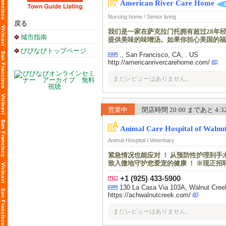
American River Care Home
Nursing home / Senior living
戻る
我们是一家在萨克拉门托拥有超过28年
城市指南
提供美味的味噌汤。如果你担心美国的福
びびなびトップページ
., San Francisco, CA, . US
http://americanrivercarehome.com/
まだレビューはありません。
営業中
閉店時間 20:00 まであと 4:32 
Animal Care Hospital of Walnu
Animal Hospital / Veterinary
紧急情况也能应对 ！ 从预防性护理到
致入微地守护您爱宠的健康 ！ ※现正招
+1 (925) 433-5900
130 La Casa Via 103A, Walnut Cre
https://achwalnutcreek.com/
まだレビューはありません。