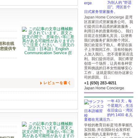
为别人的 "舒适
日"。湾区首个
日式家务管家服务。
Japan Home Concierge 是湾
区首家日式管家服务公司。 我
们提供日本品质的家政服务，
利用日本的质量和细心。 我们
目前正在招募礼宾员，以便将
我们的服务扩展到整个湾区。
程和在线
我们欢迎乐于助人、希望在孩
为您提供专
子上学期间工作、没有经验的
人加入我们。 您不需要英语流
利。我们提供培训。 我们希望
创造一个场所，让具有各种背
景和挑战的日本女性能够安心
工作， 这就是我们创办这家公
司的原因。 日...
レビューを書く
+1 (650) 283-4651
Japan Home Concierge
一年 43 天，每
个星期六，生活
在旧金山・湾区
的约 1400 名儿
童都在充满活力...
学校的教育目标是'培养掌握扎
实技能､并在国际社会发挥积
极作用的儿童和学生'。 学生