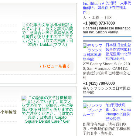
的招聘・人事代
理网络。如果你正在寻找工
作...
人 ・ 工作 ・ 社区
+1 (408) 973-7890
iiicareer | Interesse Internatio
nal Inc. Silicon Valley
日本驻旧金山总
领事馆管辖加利
福尼亚州中北部
和内华达州。
275 Battery Street, Suite 210
レビューを書く
0, San Francisco, CA 94111
萨克拉门托街和巴特里街交汇
处
+1 (415) 780-6000
在サンフランシスコ日本国総
領事館
*由于冠状病
毒，Sun Mama
各个年龄段
Playgroup目前
已经暂停。
如果你有兴趣，请与我们联
系，告诉我们你的名字和你孩
子的名字・和年龄。