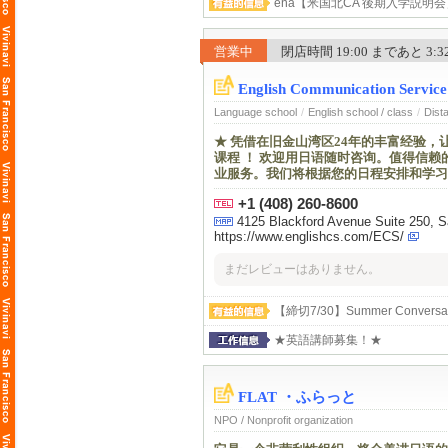
ena【米国北CA 後期入学説明
営業中
閉店時間 19:00 まであと 3:32 
English Communication Service
Language school
/
English school / class
/
Dist
★ 凭借在旧金山湾区24年的丰富经验，
课程 ！ 欢迎用日语随时咨询。值得信
业服务。我们将根据您的日程安排和学习
+1 (408) 260-8600
4125 Blackford Avenue Suite 250, 
https://www.englishcs.com/ECS/
まだレビューはありません。
【締切7/30】Summer Conversat
★英語講師募集！★
FLAT ・ふらっと
NPO / Nonprofit organization