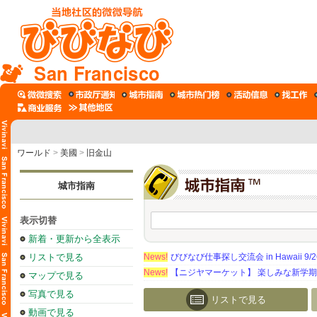
San Francisco
ワールド
>
美國
>
旧金山
城市指南
表示切替
新着・更新から全表示
リストで見る
News!
びびなび仕事探し交流会 in Hawaii 9/26（
News!
【ニジヤマーケット】 楽しみな新学
マップで見る
写真で見る
リストで見る
動画で見る