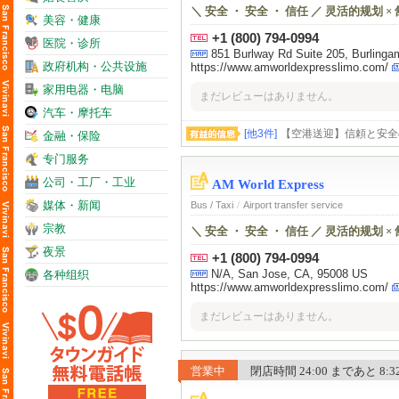
＼ 安全 ・ 安全 ・ 信任 ／ 灵活的规划
美容・健康
+1 (800) 794-0994
医院・诊所
851 Burlway Rd Suite 205, Burling
政府机构・公共设施
https://www.amworldexpresslimo.com/
家用电器・电脑
まだレビューはありません。
汽车・摩托车
[他3件]
【空港送迎】信頼と安全
金融・保险
专门服务
公司・工厂・工业
AM World Express
媒体・新闻
Bus / Taxi
/
Airport transfer service
宗教
＼ 安全 ・ 安全 ・ 信任 ／ 灵活的规划
夜景
+1 (800) 794-0994
N/A, San Jose, CA, 95008 US
各种组织
https://www.amworldexpresslimo.com/
まだレビューはありません。
営業中
閉店時間 24:00 まであと 8:32 