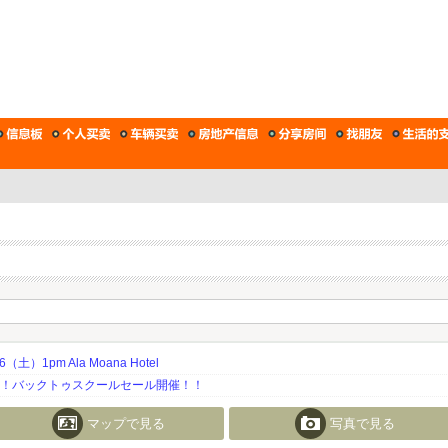
土）1pm Ala Moana Hotel
期！バックトゥスクールセール開催！！
マップで見る
写真で見る