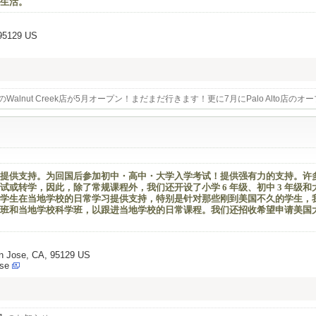
生活。
 95129 US
のWalnut Creek店が5月オープン！まだまだ行きます！更に7月にPalo Alto店
活躍中です！100%米国法人による安心募集です ! Eビザ5年サポート制度があり、
一切なく、渡米後すぐに現地で実践的にスタートできます。有給やリフレッシュ休暇
す。アメリカでの成功を最短で目指せる、そして日本では味わえない働き方や面白
提供支持。为回国后参加初中・高中・大学入学考试！提供强有力的支持。许
或转学，因此，除了常规课程外，我们还开设了小学 6 年级、初中 3 年级和
学生在当地学校的日常学习提供支持，特别是针对那些刚到美国不久的学生，
班和当地学校科学班，以跟进当地学校的日常课程。我们还招收希望申请美国
an Jose, CA, 95129 US
ose