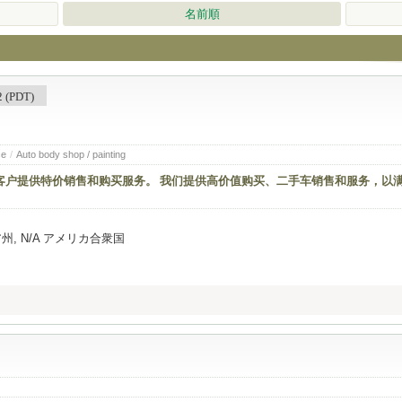
名前順
(PDT)
ce
/
Auto body shop / painting
的客户提供特价销售和购买服务。 我们提供高价值购买、二手车销售和服务，以
ルニア州, N/A アメリカ合衆国