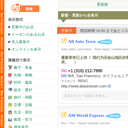
更新順
新着・更新から全表示
表示形式
営業中のお店
営業中
閉店時間 18:00 まであと 2:32 
クーポンのあるお店
AB Auto Town
求人募集中
オンラインを表示
Auto sales / purchase
/
Auto repair / maintenan
最新库存已上传 ！ 我们为旧金山地区
業種別で表示
求。 ！
餐厅・美食
+1 (310) 212-7990
礼物・购物
N/A, San Francisco, カリフォ
88341
ライセンス :
时尚・服装
http://www.abautotown.com
娱乐・爱好
まだレビューはありません。
旅行・闲暇
交通・运输
生活・居住
AM World Express
教育・学习
Bus / Taxi
/
Airport transfer service
婚丧喜庆