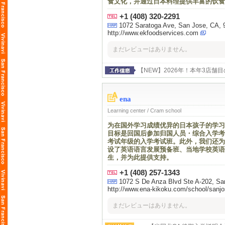
食文化，并通过日本料理提供丰富的饮食
+1 (408) 320-2291
1072 Saratoga Ave, San Jose, CA,
http://www.ekfoodservices.com
まだレビューはありません。
【NEW】2026年！本年3店舗目
スタッフと約1000名従業員が
米国法人のため日本での研修は
のバケーションを楽しんでいま
ena
Learning center / Cram school
为在国外学习成绩优异的日本孩子的学习
目标是回国后参加归国人员・综合入学考试
考试年级的入学考试班。此外，我们还为
设了英语语言发展预备班、当地学校英语
生，并为此提供支持。
+1 (408) 257-1343
1072 S De Anza Blvd Ste A-202, S
http://www.ena-kikoku.com/school/sanj
まだレビューはありません。