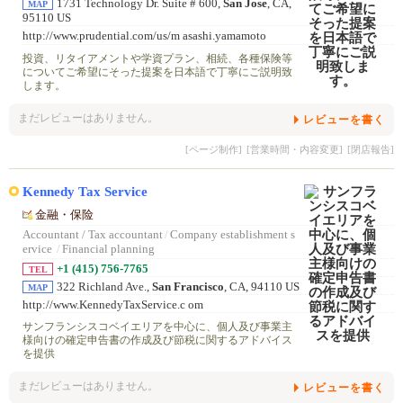
1731 Technology Dr. Suite # 600,
San Jose
, CA,
MAP
95110 US
http://www.prudential.com/us/m asashi.yamamoto
投資、リタイアメントや学資プラン、相続、各種保険等
についてご希望にそった提案を日本語で丁寧にご説明致
します。
まだレビューはありません。
レビューを書く
[ページ制作]
[営業時間・内容変更]
[閉店報告]
Kennedy Tax Service
金融・保险
Accountant / Tax accountant
/
Company establishment s
ervice
/
Financial planning
+1 (415) 756-7765
TEL
322 Richland Ave.,
San Francisco
, CA, 94110 US
MAP
http://www.KennedyTaxService.c om
サンフランシスコベイエリアを中心に、個人及び事業主
様向けの確定申告書の作成及び節税に関するアドバイス
を提供
まだレビューはありません。
レビューを書く