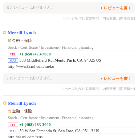
まだレビューはありません。
レビューを書く
[ページ制作]
[営業時間・内容変更]
[閉店報告]
Merrill Lynch
金融・保险
Stock / Certificate / Investment
/
Financial planning
+1 (650) 473-7888
TEL
333 Middlefield Rd,
Menlo Park
, CA, 94025 US
MAP
http://www.fa.ml.com/saeko
まだレビューはありません。
レビューを書く
[ページ制作]
[営業時間・内容変更]
[閉店報告]
Merrill Lynch
金融・保险
Stock / Certificate / Investment
/
Financial planning
+1 (408) 283-3000
TEL
50 W San Fernando St,
San Jose
, CA, 95113 US
MAP
http://fa.ml.com/terry