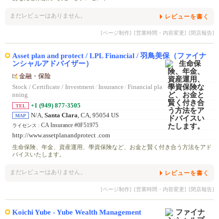
まだレビューはありません。
レビューを書く
[ページ制作]
[営業時間・内容変更]
[閉店報告]
Asset plan and protect / LPL Financial / 羽鳥美保（ファイナ
ンシャルアドバイザー）
金融・保险
Stock / Certificate / Investment
/
Insurance
/
Financial pla
nning
+1 (949) 877-3505
TEL
N/A,
Santa Clara
, CA, 95054 US
MAP
CA Insurance #0F51975
ライセンス :
http://www.assetplanandprotect .com
生命保険、年金、資産運用、學資保険など、お金と賢く付き合う方法をアド
バイスいたします。
まだレビューはありません。
レビューを書く
[ページ制作]
[営業時間・内容変更]
[閉店報告]
Koichi Yube - Yube Wealth Management