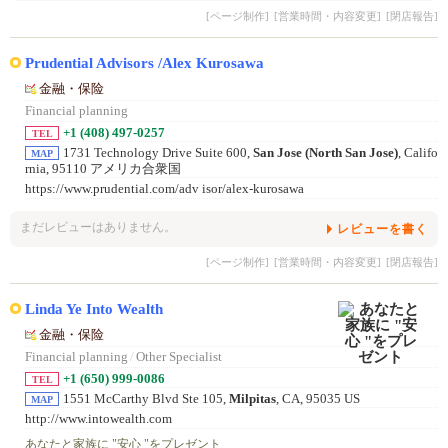
[ページ制作]
[営業時間・内容変更]
[閉店報告]
Prudential Advisors /Alex Kurosawa
金融・保险
Financial planning
+1 (408) 497-0257
TEL
1731 Technology Drive Suite 600,
San Jose (North San Jose)
, Califo
MAP
rnia, 95110 アメリカ合衆国
https://www.prudential.com/adv isor/alex-kurosawa
まだレビューはありません。
レビューを書く
[ページ制作]
[営業時間・内容変更]
[閉店報告]
Linda Ye Into Wealth
金融・保险
Financial planning
/
Other Specialist
+1 (650) 999-0086
TEL
1551 McCarthy Blvd Ste 105,
Milpitas
, CA, 95035 US
MAP
http://www.intowealth.com
あなたと家族に "安心 "をプレゼント