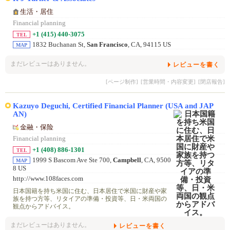
生活・居住
Financial planning
+1 (415) 440-3075
TEL
1832 Buchanan St,
San Francisco
, CA, 94115 US
MAP
まだレビューはありません。
レビューを書く
[ページ制作]
[営業時間・内容変更]
[閉店報告]
Kazuyo Deguchi, Certified Financial Planner (USA and JAP
AN)
金融・保险
Financial planning
+1 (408) 886-1301
TEL
1999 S Bascom Ave Ste 700,
Campbell
, CA, 9500
MAP
8 US
http://www.108faces.com
日本国籍を持ち米国に住む、日本居住で米国に財産や家
族を持つ方等、リタイアの準備・投資等、日・米両国の
観点からアドバイス。
まだレビューはありません。
レビューを書く