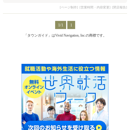
[ページ制作]
[営業時間・内容変更]
[閉店報告]
1/1
1
「タウンガイド」はVivid Navigation, Inc.の商標です。