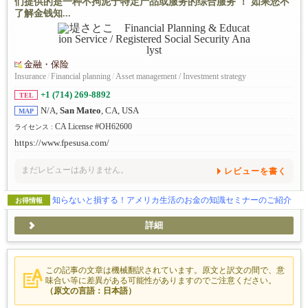
们提供的是一种不拘泥于特定产品或服务的综合服务 ！ 如果您不
了解金钱知...
金融・保险
Insurance
/
Financial planning
/
Asset management / Investment strategy
+1 (714) 269-8892
TEL
N/A,
San Mateo
, CA, USA
MAP
CA License #OH62600
ライセンス :
https://www.fpesusa.com/
まだレビューはありません。
レビューを書く
知らないと損する！アメリカ生活のお金の知識セミナーのご紹介
お得情報
詳細
この記事の文章は機械翻訳されています。原文と訳文の間で、意
味合い等に差異がある可能性がありますのでご注意ください。
（原文の言語：日本語）