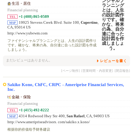
生活・居住
Financial planning
+1 (408) 865-0589
TEL
19925 Stevens Creek Blvd. Suite 100,
Cupertino
,
MAP
CA, 95014 US
http://www.yubewm.com
ファイナンシャルプランニングとは、人生の設計図作り
です。確かな、将来の為、自分達に合った設計図を作成
しましょう。
まだレビューはありません。
レビューを書く
[ページ制作]
[営業時間・内容変更]
[閉店報告]
Sakiko Kono, ChFC, CRPC - Ameriprise Financial Services,
Inc.
金融・保险
Financial planning
+1 (415) 492-8222
TEL
4314 Redwood Hwy Ste 400,
San Rafael
, CA, 94903 US
MAP
http://www.ameripriseadvisors. com/sakiko.x.kono/
根据你的价值给予财务建议