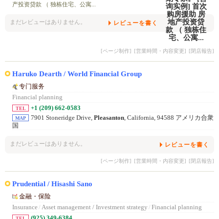
产投资贷款 （ 独栋住宅、公寓...
まだレビューはありません。
レビューを書く
[ページ制作]
[営業時間・内容変更]
[閉店報告]
Haruko Dearth / World Financial Group
专门服务
Financial planning
+1 (209) 662-0583
TEL
7901 Stoneridge Drive,
Pleasanton
, California, 94588 アメリカ合衆
MAP
国
まだレビューはありません。
レビューを書く
[ページ制作]
[営業時間・内容変更]
[閉店報告]
Prudential / Hisashi Sano
金融・保险
Insurance
/
Asset management / Investment strategy
/
Financial planning
(925) 349-6384
TEL