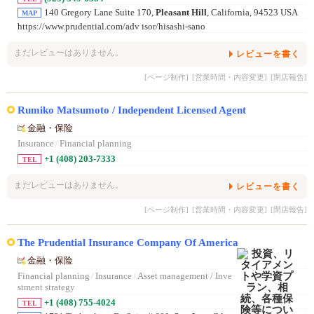
140 Gregory Lane Suite 170,
Pleasant Hill
, California, 94523 USA
MAP
https://www.prudential.com/adv isor/hisashi-sano
まだレビューはありません。
レビューを書く
[ページ制作]
[営業時間・内容変更]
[閉店報告]
Rumiko Matsumoto / Independent Licensed Agent
金融・保险
Insurance
/
Financial planning
+1 (408) 203-7333
TEL
まだレビューはありません。
レビューを書く
[ページ制作]
[営業時間・内容変更]
[閉店報告]
The Prudential Insurance Company Of America
金融・保险
Financial planning
/
Insurance
/
Asset management / Inve
stment strategy
+1 (408) 755-4024
TEL