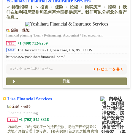
Yoshihara Financial & Insurance Services
＜ 接受报税 ！ ＞ 投资 ・ 保险 ・ 按揭 ・ 购买房产 ・ 报税 ！ 我
们在加利福尼亚州和圣何塞地区提供房产。我们可以分析您的资产
信息...
金融・保险
Financial planning
/
Loan / Refinancing
/
Accountant / Tax accountant
+1 (408) 712-9259
TEL
161 Jackson St #210,
San Jose
, CA, 95112 US
MAP
http://www.yoshiharafinancial. com/
まだレビューはありません。
レビューを書く
詳細
Lisa Financial Services
金融・保险
Financial planning
+1 (702) 845-3318
TEL
内华达州、加利福尼亚州的抵押贷款、房地产投资贷款和
房地产净值管理计划专家。 [咨询实例] 首次购房援助 房地