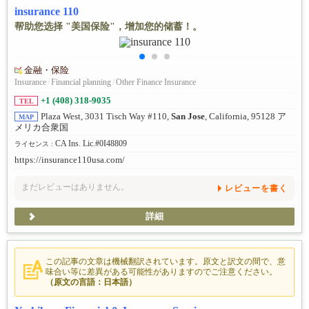
insurance 110
帮助您选择 "美国保险"，增加您的储蓄！。
金融・保险
Insurance
/
Financial planning
/
Other Finance Insurance
+1 (408) 318-9035
TEL
Plaza West, 3031 Tisch Way #110,
San Jose
, California, 95128 ア
MAP
メリカ合衆国
CA Ins. Lic.#0I48809
ライセンス :
https://insurance110usa.com/
まだレビューはありません。
レビューを書く
詳細
この記事の文章は機械翻訳されています。原文と訳文の間で、意
味合い等に差異がある可能性がありますのでご注意ください。
（原文の言語：日本語）