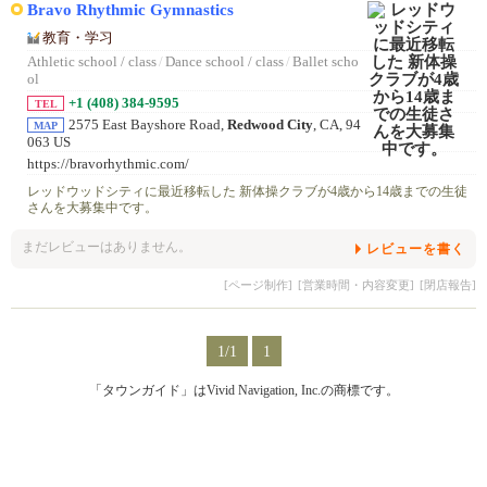
Bravo Rhythmic Gymnastics
教育・学习
Athletic school / class
/
Dance school / class
/
Ballet scho
ol
+1 (408) 384-9595
TEL
2575 East Bayshore Road,
Redwood City
, CA, 94
MAP
063 US
https://bravorhythmic.com/
レッドウッドシティに最近移転した 新体操クラブが4歳から14歳までの生徒
さんを大募集中です。
まだレビューはありません。
レビューを書く
[ページ制作]
[営業時間・内容変更]
[閉店報告]
1/1
1
「タウンガイド」はVivid Navigation, Inc.の商標です。