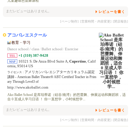
儿童趣味芭蕾舞课程
まだレビューはありません。
レビューを書く
[ページ制作]
[営業時間・内容変更]
[閉店報告]
アコバレエスクール
教育・学习
Dance school / class
/
Ballet school
/
Exercise
+1 (310) 387-9428
TEL
10321 S. De Anza Blvd Suite A,
Cupertino
, Calif
MAP
ornia, 95014 US
アメリカンバレエシアターカリキュラム認定
ライセンス :
講師 - American Ballet Theatre® ABT Certified Teacher in Prim
ary Through Level3 of
http://www.akoballet.com
Ako Ballet School 是库珀蒂诺（硅谷/南湾）的芭蕾舞、伸展运动和舞蹈班，适
合 0 至成人学习日语 ！ 你一直想学，小时候想学...
まだレビューはありません。
レビューを書く
[ページ制作]
[営業時間・内容変更]
[閉店報告]