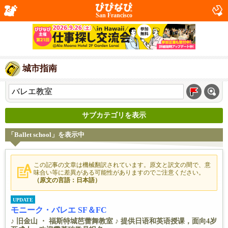
San Francisco
城市指南
サブカテゴリを表示
「Ballet school」を表示中
この記事の文章は機械翻訳されています。原文と訳文の間で、意
味合い等に差異がある可能性がありますのでご注意ください。
（原文の言語：日本語）
UPDATE
モニーク・バレエ SF＆FC
♪ 旧金山 ・ 福斯特城芭蕾舞教室 ♪ 提供日语和英语授课，面向4岁