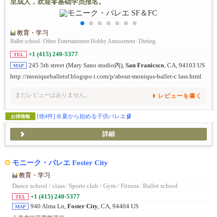
至成人，欢迎零基础学员报名。
教育・学习
Ballet school
/
Other Entertainment Hobby Amusement
/
Dieting
+1 (415) 240-5377
TEL
245 5th street (Mary Sano studio内),
San Franicsco
, CA, 94103 US
MAP
http://moniqueballetsf.blogspo t.com/p/about-moniqus-ballet-c lass.html
まだレビューはありません。
レビューを書く
[他4件]
🌼夏から始める子供バレエ🩰
お得情報
詳細
モニーク・バレエ Foster City
教育・学习
Dance school / class
/
Sports club / Gym / Fitness
/
Ballet school
+1 (415) 240-5377
TEL
940 Alma Ln,
Foster City
, CA, 94404 US
MAP