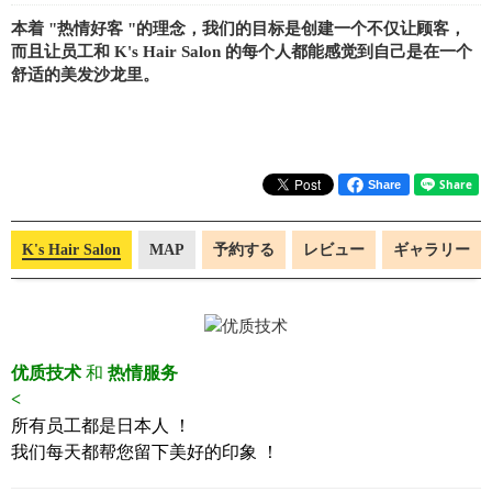
本着 "热情好客 "的理念，我们的目标是创建一个不仅让顾客，
而且让员工和 K's Hair Salon 的每个人都能感觉到自己是在一个
舒适的美发沙龙里。
Share
K's Hair Salon
MAP
予約する
レビュー
ギャラリー
优质技术
和
热情服务
<
所有员工都是日本人 ！
我们每天都帮您留下美好的印象 ！