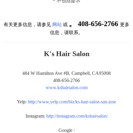
*
不包括提示
。
408-656-2766
有关更多信息，请参见
网站
或
更多
信息，请联系。
K's Hair Salon
484 W Hamilton Ave #B, Campbell, CA95008
408-656-2766
www.kshairsalon.com
Yelp:
http://www.yelp.com/biz/ks-hair-salon-san-jose
Instagram:
http://instagram.com/kshairsalon/
Google :