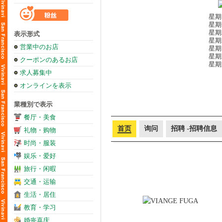
星期日
星期一
星期二
表示形式
星期三
営業中のお店
星期四
星期五
クーポンのあるお店
星期六
求人募集中
オンラインを表示
業種別で表示
餐厅・美食
首页
询问
招聘 -招聘信息
礼物・购物
时尚・服装
娱乐・爱好
旅行・闲暇
交通・运输
生活・居住
教育・学习
婚丧喜庆