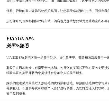
我们位于都柏林市中心的杏仁广场（Almond Plaza），这里有充足
优雅、轻松的室内装饰和悠闲的氛围，让您享受忘却繁忙生活、回归自我
步行即可到达西都柏林巴特车站，酒店也是那些想要避免交通堵塞和不喜
VIANGE SPA
美甲&睫毛
VIANGE SPA 是湾区唯一的美甲沙龙、提供集美甲、美睫和面部服务于
凝胶甲在日本制造，对指甲安全温和。如果您在美国找不到心仪的美甲沙
经验丰富的美甲师将为您提供适合您每个人的美甲服务。
嫁接的睫毛采用最接近天然睫毛的优质黑貂睫毛。嫁接的睫毛和胶水均来
毛的粗细、长度和形状可根据个人喜好进行调整，为您打造迷人的双眸。
密丰盈的睫毛。