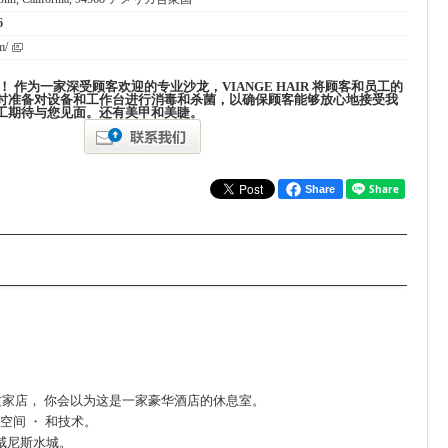
6
m/
 ！ 作为一家深受顾客欢迎的专业沙龙，VIANGE HAIR 将顾客和员工的
时准备对设备和工作台进行消毒和杀菌，以确保顾客能够放心地接受我
工期待与您见面。还有美甲和美睫。
Share
这家店，
你会以为这是一家豪华酒店的休息室。
空间 ・ 和技术。
威尼斯水城。