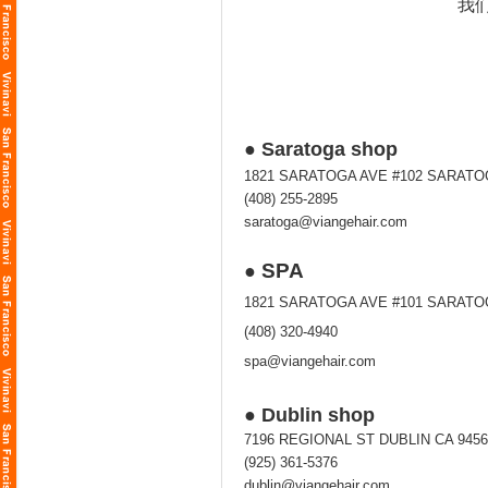
我
● Saratoga shop
1821 SARATOGA AVE #102 SARATO
(408) 255-2895
saratoga@viangehair.com
SPA
●
1821 SARATOGA AVE #101 SARATO
(408) 320-4940
spa@viangehair.com
● Dublin shop
7196 REGIONAL ST DUBLIN CA 9456
(925) 361-5376
dublin@viangehair.com