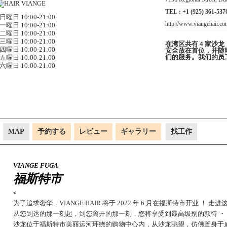
TEL :
+1 (925) 361-537
曜日 10:00-21:00
http://www.viangehair.co
曜日 10:00-21:00
曜日 10:00-21:00
曜日 10:00-21:00
在湾区共有 4 家沙龙
曜日 10:00-21:00
安全放在首位，并随
们的服务。我们的员
曜日 10:00-21:00
曜日 10:00-21:00
MAP
予約する
レビュー
ギャラリー
找工作
VIANGE FUGA
福斯特市
<
为了追求奢华，VIANGE HAIR 将于 2022 年 6 月在福斯特市开业 ！
走进
从您到达的那一刻起，到您离开的那一刻，您将享受到最高级别的款待 ・ 
沙龙位于福斯特市美丽运河环绕的购物中心内，从沙龙眺望，仿佛置身于