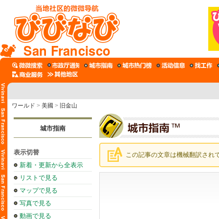
San Francisco
ワールド
>
美國
>
旧金山
城市指南
表示切替
この記事の文章は機械翻訳され
新着・更新から全表示
リストで見る
マップで見る
写真で見る
動画で見る