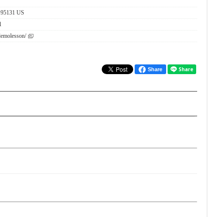
, 95131 US
1
ademolesson/
Share