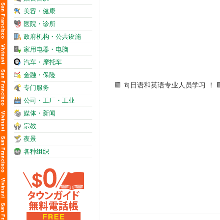
美容・健康
医院・诊所
政府机构・公共设施
家用电器・电脑
汽车・摩托车
金融・保险
专门服务
公司・工厂・工业
媒体・新闻
宗教
夜景
各种组织