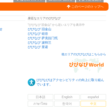
このページのトップへ
身近なエリアのびびなび
"びびなび 旧金山" から近いエリアを表示中
せ
びびなび 旧金山
びびなび 硅谷
びびなび 萨克拉门托
びびなび 波特兰
びびなび 里诺
他エリアのびびなびはこちらから
びびなびはアクセシビリティの向上に取り組ん
でいます。
日本語
English
español
ภาษาไทย
한국어
中文