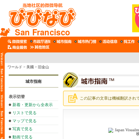
San Francisco
ワールド
>
美國
>
旧金山
城市指南
表示切替
この記事の文章は機械翻訳され
新着・更新から全表示
リストで見る
マップで見る
写真で見る
動画で見る