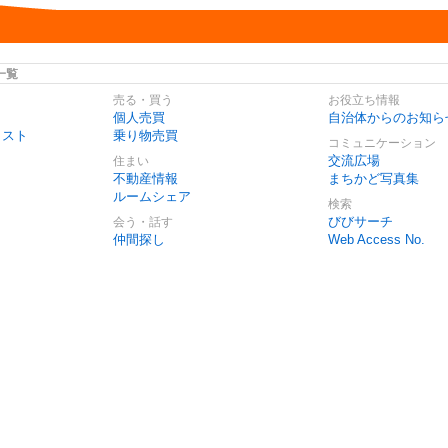
一覧
売る・買う
お役立ち情報
個人売買
自治体からのお知ら
リスト
乗り物売買
コミュニケーション
交流広場
住まい
不動産情報
まちかど写真集
ルームシェア
検索
びびサーチ
会う・話す
仲間探し
Web Access No.