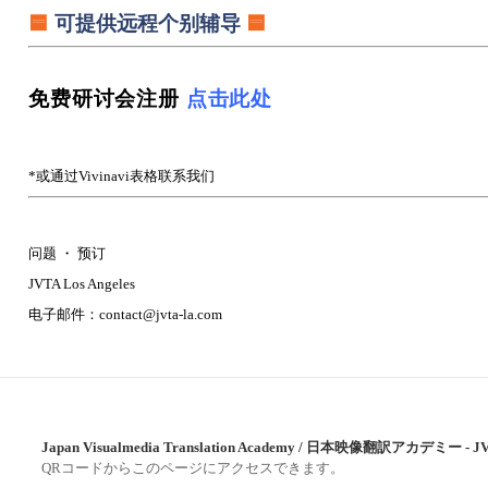
🟦
可提供远程个别辅导
🟦
免费研讨会注册
点击此处
*或通过Vivinavi表格联系我们
问题 ・ 预订
JVTA Los Angeles
电子邮件：contact@jvta-la.com
Japan Visualmedia Translation Academy / 日本映像翻訳アカデミー - J
QRコードからこのページにアクセスできます。