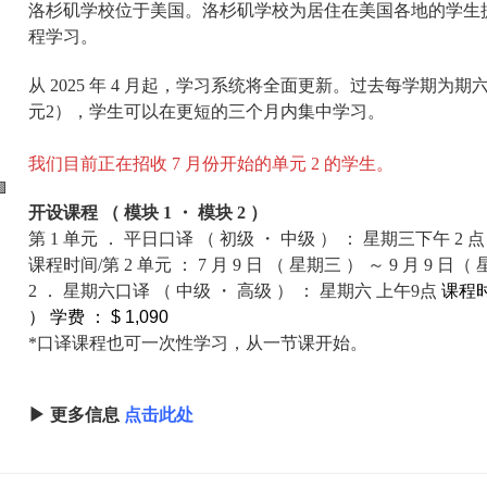
洛杉矶学校位于美国。洛杉矶学校为居住在美国各地的学生
程学习。
从 2025 年 4 月起，学习系统将全面更新。过去每学期
元2），学生可以在更短的三个月内集中学习。
我们目前正在招收 7 月份开始的单元 2 的学生。
开设课程 （ 模块 1 ・ 模块 2 ）
第 1 单元 ．
平日口译 （ 初级 ・ 中级 ） ： 星期三下午 2 点 
课程时间/第 2 单元 ： 7 月 9 日 （ 星期三 ） ～ 9 月 9 日（
2 ． 星期六口译 （ 中级 ・ 高级 ） ： 星期六 上午9点
课程时
）
学费 ： $ 1,090
*口译课程也可一次性学习，从一节课开始。
▶ 更多信息
点击此处