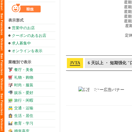
星期一
星期二
星期三
星期四
表示形式
星期五
星期
営業中のお店
定
クーポンのあるお店
求人募集中
オンラインを表示
業種別で表示
JVTA
6 天以上 ・ 短期强化 
餐厅・美食
礼物・购物
时尚・服装
娱乐・爱好
旅行・闲暇
交通・运输
生活・居住
教育・学习
婚丧喜庆