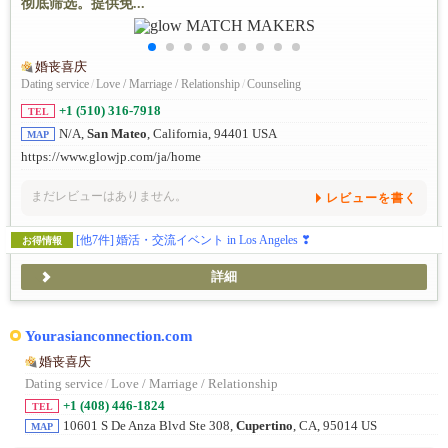
彻底筛选。提供免...
婚丧喜庆
Dating service
/
Love / Marriage / Relationship
/
Counseling
+1 (510) 316-7918
TEL
N/A,
San Mateo
, California, 94401 USA
MAP
https://www.glowjp.com/ja/home
まだレビューはありません。
レビューを書く
[他7件]
婚活・交流イベント in Los Angeles ❣
お得情報
詳細
Yourasianconnection.com
婚丧喜庆
Dating service
/
Love / Marriage / Relationship
+1 (408) 446-1824
TEL
10601 S De Anza Blvd Ste 308,
Cupertino
, CA, 95014 US
MAP