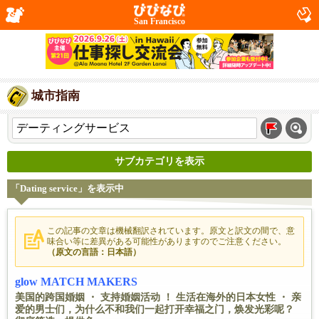
San Francisco
城市指南
サブカテゴリを表示
「Dating service」を表示中
この記事の文章は機械翻訳されています。原文と訳文の間で、意
味合い等に差異がある可能性がありますのでご注意ください。
（原文の言語：日本語）
glow MATCH MAKERS
美国的跨国婚姻 ・ 支持婚姻活动 ！ 生活在海外的日本女性 ・ 亲
爱的男士们，为什么不和我们一起打开幸福之门，焕发光彩呢？