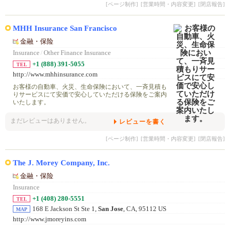
[ページ制作]
[営業時間・内容変更]
[閉店報告]
MHH Insurance San Francisco
金融・保险
Insurance
/
Other Finance Insurance
+1 (888) 391-5055
TEL
http://www.mhhinsurance.com
お客様の自動車、火災、生命保険において、一斉見積も
りサービスにて安価で安心していただける保険をご案内
いたします。
まだレビューはありません。
レビューを書く
[ページ制作]
[営業時間・内容変更]
[閉店報告]
The J. Morey Company, Inc.
金融・保险
Insurance
+1 (408) 280-5551
TEL
168 E Jackson St Ste 1,
San Jose
, CA, 95112 US
MAP
http://www.jmoreyins.com