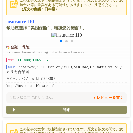
この記事の文章は機械翻訳されています。原文と訳文の間で、意
味合い等に差異がある可能性がありますのでご注意ください。
（原文の言語：日本語）
insurance 110
帮助您选择 "美国保险"，增加您的储蓄！。
金融・保险
Insurance
/
Financial planning
/
Other Finance Insurance
+1 (408) 318-9035
TEL
Plaza West, 3031 Tisch Way #110,
San Jose
, California, 95128 ア
MAP
メリカ合衆国
CA Ins. Lic.#0I48809
ライセンス :
https://insurance110usa.com/
まだレビューはありません。
レビューを書く
詳細
この記事の文章は機械翻訳されています。原文と訳文の間で、意