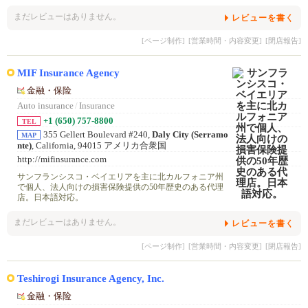
まだレビューはありません。
レビューを書く
[ページ制作]
[営業時間・内容変更]
[閉店報告]
MIF Insurance Agency
金融・保险
Auto insurance
/
Insurance
+1 (650) 757-8800
TEL
355 Gellert Boulevard #240,
Daly City (Serramo
MAP
nte)
, California, 94015 アメリカ合衆国
http://mifinsurance.com
サンフランシスコ・ベイエリアを主に北カルフォニア州
で個人、法人向けの損害保険提供の50年歴史のある代理
店。日本語対応。
まだレビューはありません。
レビューを書く
[ページ制作]
[営業時間・内容変更]
[閉店報告]
Teshirogi Insurance Agency, Inc.
金融・保险