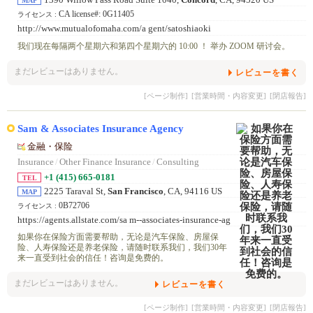
1390 Willow Pass Road Suite 1040,
Concord
, CA, 94520 US
MAP
CA license#: 0G11405
ライセンス :
http://www.mutualofomaha.com/a gent/satoshiaoki
我们现在每隔两个星期六和第四个星期六的 10:00 ！ 举办 ZOOM 研讨会。
まだレビューはありません。
レビューを書く
[ページ制作]
[営業時間・内容変更]
[閉店報告]
Sam & Associates Insurance Agency
金融・保险
Insurance
/
Other Finance Insurance
/
Consulting
+1 (415) 665-0181
TEL
2225 Taraval St,
San Francisco
, CA, 94116 US
MAP
0B72706
ライセンス :
https://agents.allstate.com/sa m--associates-insurance-ag
ency -san-francisco-ca3.html
如果你在保险方面需要帮助，无论是汽车保险、房屋保
险、人寿保险还是养老保险，请随时联系我们，我们30年
来一直受到社会的信任！咨询是免费的。
まだレビューはありません。
レビューを書く
[ページ制作]
[営業時間・内容変更]
[閉店報告]