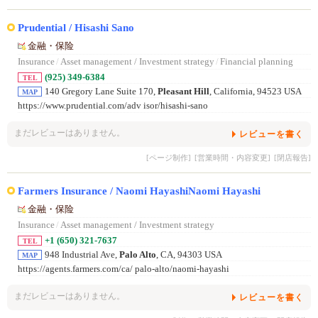
Prudential / Hisashi Sano
金融・保险
Insurance
/
Asset management / Investment strategy
/
Financial planning
(925) 349-6384
TEL
140 Gregory Lane Suite 170,
Pleasant Hill
, California, 94523 USA
MAP
https://www.prudential.com/adv isor/hisashi-sano
まだレビューはありません。
レビューを書く
[ページ制作]
[営業時間・内容変更]
[閉店報告]
Farmers Insurance / Naomi HayashiNaomi Hayashi
金融・保险
Insurance
/
Asset management / Investment strategy
+1 (650) 321-7637
TEL
948 Industrial Ave,
Palo Alto
, CA, 94303 USA
MAP
https://agents.farmers.com/ca/ palo-alto/naomi-hayashi
まだレビューはありません。
レビューを書く