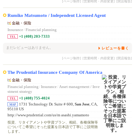
[ページ制作]
[営業時間・内容変更]
[閉店報告]
Rumiko Matsumoto / Independent Licensed Agent
金融・保险
Insurance
/
Financial planning
+1 (408) 203-7333
TEL
まだレビューはありません。
レビューを書く
[ページ制作]
[営業時間・内容変更]
[閉店報告]
The Prudential Insurance Company Of America
金融・保险
Financial planning
/
Insurance
/
Asset management / Inve
stment strategy
+1 (408) 755-4024
TEL
1731 Technology Dr. Suite # 600,
San Jose
, CA,
MAP
95110 US
http://www.prudential.com/us/m asashi.yamamoto
投資、リタイアメントや学資プラン、相続、各種保険等
についてご希望にそった提案を日本語で丁寧にご説明致
します。