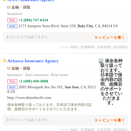
金融・保险
Insurance
+1 (800) 747-6434
TEL
2171 Junipero Serra Blvd. Suite 250,
Daly City
, CA, 94014 US
MAP
まだレビューはありません。
レビューを書く
[ページ制作]
[営業時間・内容変更]
[閉店報告]
Arisawa Insurance Agency
金融・保险
Insurance
/
Auto insurance
/
Real estate
+1 (408) 449-4808
TEL
2695 Moorpark Ave Ste 101,
San Jose
, CA, 9512
MAP
8 US
http://www.shinobuchi.com
保全各种取り扱っております。日本語で保全内容の説
明、故障后のサポートをさせていただきます。
まだレビューはありません。
レビューを書く
[ページ制作]
[営業時間・内容変更]
[閉店報告]