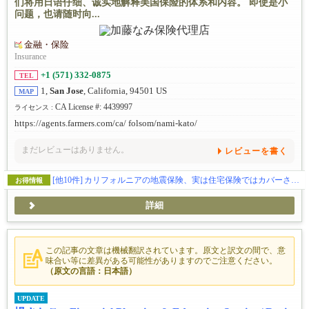
们将用日语仔细、诚实地解释美国保险的体系和内容。 即使是小
问题，也请随时向...
金融・保险
Insurance
+1 (571) 332-0875
TEL
1,
San Jose
, California, 94501 US
MAP
CA License #: 4439997
ライセンス :
https://agents.farmers.com/ca/ folsom/nami-kato/
まだレビューはありません。
レビューを書く
[他10件]
カリフォルニアの地震保険、実は住宅保険ではカバーされません
お得情報
詳細
この記事の文章は機械翻訳されています。原文と訳文の間で、意
味合い等に差異がある可能性がありますのでご注意ください。
（原文の言語：日本語）
UPDATE