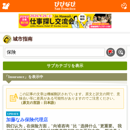
San Francisco
城市指南
サブカテゴリを表示
「Insurance」を表示中
この記事の文章は機械翻訳されています。原文と訳文の間で、意
味合い等に差異がある可能性がありますのでご注意ください。
（原文の言語：日本語）
UPDATE
加藤なみ保険代理店
我们认为，在保险方面，"向谁咨询 "比 "选择什么 "更重要。 我