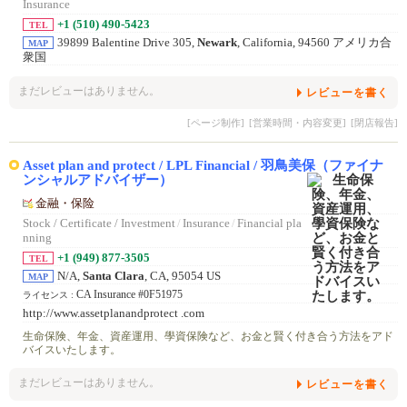
Insurance
+1 (510) 490-5423
TEL
39899 Balentine Drive 305,
Newark
, California, 94560 アメリカ合
MAP
衆国
まだレビューはありません。
レビューを書く
[ページ制作]
[営業時間・内容変更]
[閉店報告]
Asset plan and protect / LPL Financial / 羽鳥美保（ファイナ
ンシャルアドバイザー）
金融・保险
Stock / Certificate / Investment
/
Insurance
/
Financial pla
nning
+1 (949) 877-3505
TEL
N/A,
Santa Clara
, CA, 95054 US
MAP
CA Insurance #0F51975
ライセンス :
http://www.assetplanandprotect .com
生命保険、年金、資産運用、學資保険など、お金と賢く付き合う方法をアド
バイスいたします。
まだレビューはありません。
レビューを書く