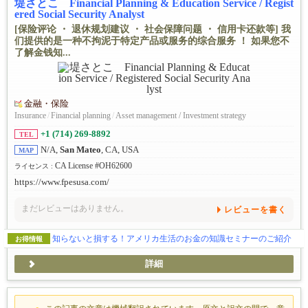
堤さとこ Financial Planning & Education Service / Regist
ered Social Security Analyst
[保险评论 ・ 退休规划建议 ・ 社会保障问题 ・ 信用卡还款等] 我
们提供的是一种不拘泥于特定产品或服务的综合服务 ！ 如果您不
了解金钱知...
金融・保险
Insurance
/
Financial planning
/
Asset management / Investment strategy
+1 (714) 269-8892
TEL
N/A,
San Mateo
, CA, USA
MAP
CA License #OH62600
ライセンス :
https://www.fpesusa.com/
まだレビューはありません。
レビューを書く
知らないと損する！アメリカ生活のお金の知識セミナーのご紹介
お得情報
詳細