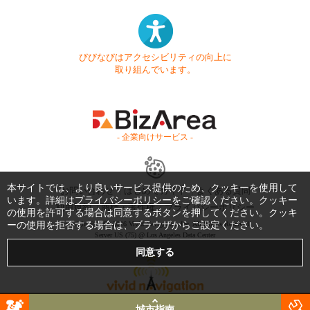
びびなびはアクセシビリティの向上に
取り組んでいます。
- 企業向けサービス -
本サイトでは、より良いサービス提供のため、クッキーを使用して
お問い合わせ
はじめてガイド
よくある質問
います。詳細は
プライバシーポリシー
をご確認ください。クッキー
利用規約
商標・著作権
プライバシーポリシー
の使用を許可する場合は同意するボタンを押してください。クッキ
ーの使用を拒否する場合は、ブラウザからご設定ください。
Copyright © 1999-2026 Vivid Navigation, Inc. All Rights Reserved.
Server US (75) @ Los Angeles Data Center
城市指南