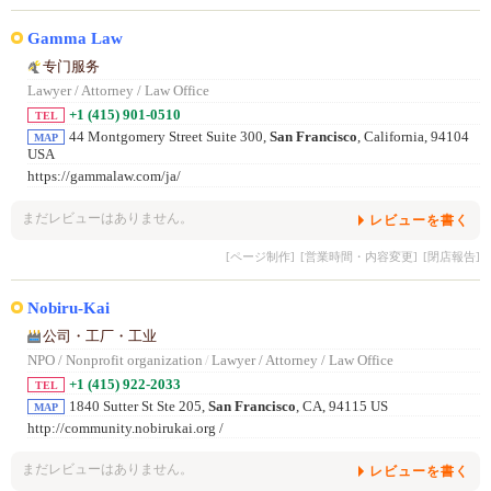
Gamma Law
专门服务
Lawyer / Attorney / Law Office
+1 (415) 901-0510
TEL
44 Montgomery Street Suite 300,
San Francisco
, California, 94104
MAP
USA
https://gammalaw.com/ja/
まだレビューはありません。
レビューを書く
[ページ制作]
[営業時間・内容変更]
[閉店報告]
Nobiru-Kai
公司・工厂・工业
NPO / Nonprofit organization
/
Lawyer / Attorney / Law Office
+1 (415) 922-2033
TEL
1840 Sutter St Ste 205,
San Francisco
, CA, 94115 US
MAP
http://community.nobirukai.org /
まだレビューはありません。
レビューを書く