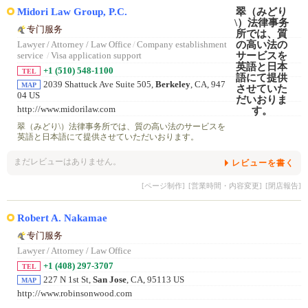
Midori Law Group, P.C.
专门服务
Lawyer / Attorney / Law Office
/
Company establishment
service
/
Visa application support
+1 (510) 548-1100
TEL
2039 Shattuck Ave Suite 505,
Berkeley
, CA, 947
MAP
04 US
http://www.midorilaw.com
翠（みどり\）法律事务所では、質の高い法のサービスを
英語と日本語にて提供させていただいおります。
まだレビューはありません。
レビューを書く
[ページ制作]
[営業時間・内容変更]
[閉店報告]
Robert A. Nakamae
专门服务
Lawyer / Attorney / Law Office
+1 (408) 297-3707
TEL
227 N 1st St,
San Jose
, CA, 95113 US
MAP
http://www.robinsonwood.com