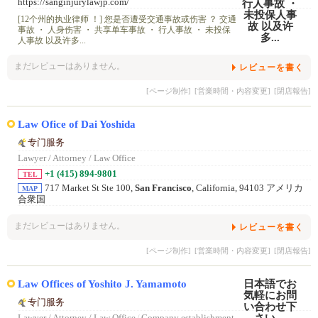
https://sanginjurylawjp.com/
[12个州的执业律师 ！] 您是否遭受交通事故或伤害 ？ 交通
事故 ・ 人身伤害 ・ 共享单车事故 ・ 行人事故 ・ 未投保
人事故 以及许多...
まだレビューはありません。
レビューを書く
[ページ制作]
[営業時間・内容変更]
[閉店報告]
Law Ofice of Dai Yoshida
专门服务
Lawyer / Attorney / Law Office
+1 (415) 894-9801
TEL
717 Market St Ste 100,
San Francisco
, California, 94103 アメリカ
MAP
合衆国
まだレビューはありません。
レビューを書く
[ページ制作]
[営業時間・内容変更]
[閉店報告]
Law Offices of Yoshito J. Yamamoto
专门服务