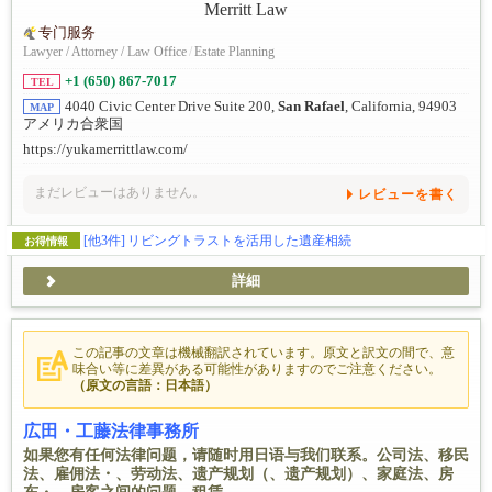
专门服务
Lawyer / Attorney / Law Office
/
Estate Planning
+1 (650) 867-7017
TEL
4040 Civic Center Drive Suite 200,
San Rafael
, California, 94903
MAP
アメリカ合衆国
https://yukamerrittlaw.com/
まだレビューはありません。
レビューを書く
[他3件]
リビングトラストを活用した遺産相続
お得情報
詳細
この記事の文章は機械翻訳されています。原文と訳文の間で、意
味合い等に差異がある可能性がありますのでご注意ください。
（原文の言語：日本語）
広田・工藤法律事務所
如果您有任何法律问题，请随时用日语与我们联系。公司法、移民
法、雇佣法・、劳动法、遗产规划（、遗产规划）、家庭法、房