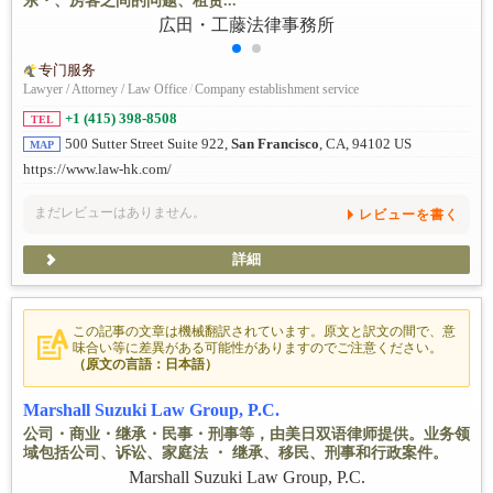
东・、房客之间的问题、租赁...
专门服务
Lawyer / Attorney / Law Office
/
Company establishment service
+1 (415) 398-8508
TEL
500 Sutter Street Suite 922,
San Francisco
, CA, 94102 US
MAP
https://www.law-hk.com/
まだレビューはありません。
レビューを書く
詳細
この記事の文章は機械翻訳されています。原文と訳文の間で、意
味合い等に差異がある可能性がありますのでご注意ください。
（原文の言語：日本語）
Marshall Suzuki Law Group, P.C.
公司・商业・继承・民事・刑事等，由美日双语律师提供。业务领
域包括公司、诉讼、家庭法 ・ 继承、移民、刑事和行政案件。