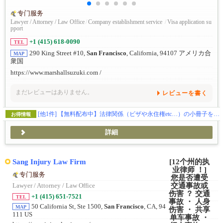
专门服务
Lawyer / Attorney / Law Office
/
Company establishment service
/
Visa application su
pport
+1 (415) 618-0090
TEL
290 King Street #10,
San Francisco
, California, 94107 アメリカ合
MAP
衆国
https://www.marshallsuzuki.com /
まだレビューはありません。
レビューを書く
[他1件]
【無料配布中】法律関係（ビザや永住権etc…）の小冊子をプレゼントしております📝
お得情報
詳細
Sang Injury Law Firm
专门服务
Lawyer / Attorney / Law Office
+1 (415) 651-7521
TEL
50 California St, Ste 1500,
San Francisco
, CA, 94
MAP
111 US