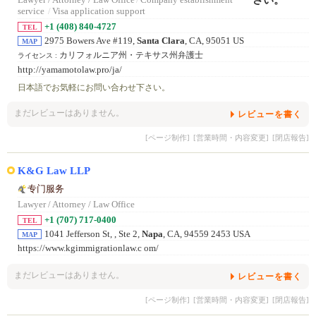
Lawyer / Attorney / Law Office
/
Company establishment
service
/
Visa application support
+1 (408) 840-4727
TEL
2975 Bowers Ave #119,
Santa Clara
, CA, 95051 US
MAP
カリフォルニア州・テキサス州弁護士
ライセンス :
http://yamamotolaw.pro/ja/
日本語でお気軽にお問い合わせ下さい。
まだレビューはありません。
レビューを書く
[ページ制作]
[営業時間・内容変更]
[閉店報告]
K&G Law LLP
专门服务
Lawyer / Attorney / Law Office
+1 (707) 717-0400
TEL
1041 Jefferson St, , Ste 2,
Napa
, CA, 94559 2453 USA
MAP
https://www.kgimmigrationlaw.c om/
まだレビューはありません。
レビューを書く
[ページ制作]
[営業時間・内容変更]
[閉店報告]