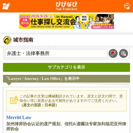
San Francisco
城市指南
サブカテゴリを表示
「Lawyer / Attorney / Law Office」を表示中
この記事の文章は機械翻訳されています。原文と訳文の間で、意
味合い等に差異がある可能性がありますのでご注意ください。
（原文の言語：日本語）
Merritt Law
加州律师协会认证的遗产规划、信托&遗嘱法专家加利福尼亚州律
师协会