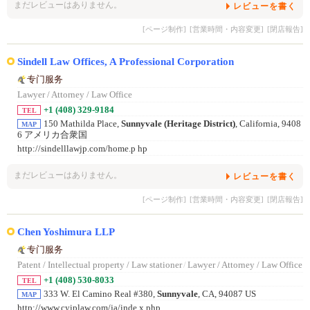
まだレビューはありません。
レビューを書く
[ページ制作]
[営業時間・内容変更]
[閉店報告]
Sindell Law Offices, A Professional Corporation
专门服务
Lawyer / Attorney / Law Office
+1 (408) 329-9184
TEL
150 Mathilda Place,
Sunnyvale (Heritage District)
, California, 9408
MAP
6 アメリカ合衆国
http://sindelllawjp.com/home.p hp
まだレビューはありません。
レビューを書く
[ページ制作]
[営業時間・内容変更]
[閉店報告]
Chen Yoshimura LLP
专门服务
Patent / Intellectual property / Law stationer
/
Lawyer / Attorney / Law Office
+1 (408) 530-8033
TEL
333 W. El Camino Real #380,
Sunnyvale
, CA, 94087 US
MAP
http://www.cyiplaw.com/ja/inde x.php