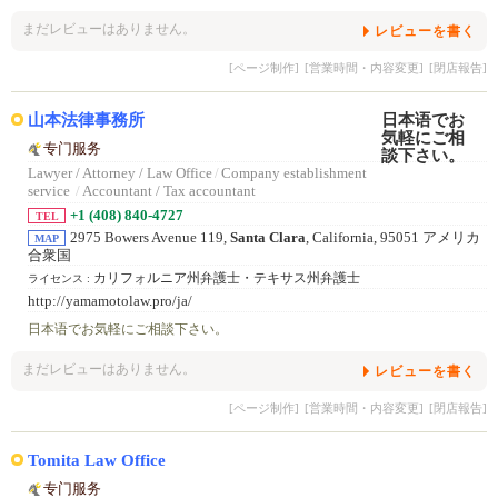
まだレビューはありません。
レビューを書く
[ページ制作]
[営業時間・内容変更]
[閉店報告]
山本法律事務所
专门服务
Lawyer / Attorney / Law Office
/
Company establishment
service
/
Accountant / Tax accountant
+1 (408) 840-4727
TEL
2975 Bowers Avenue 119,
Santa Clara
, California, 95051 アメリカ
MAP
合衆国
カリフォルニア州弁護士・テキサス州弁護士
ライセンス :
http://yamamotolaw.pro/ja/
日本语でお気軽にご相談下さい。
まだレビューはありません。
レビューを書く
[ページ制作]
[営業時間・内容変更]
[閉店報告]
Tomita Law Office
专门服务