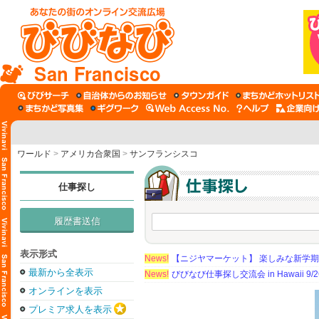
San Francisco
ワールド
>
アメリカ合衆国
>
サンフランシスコ
仕事探し
履歴書送信
表示形式
News!
【ニジヤマーケット】 楽しみな新学
最新から全表示
News!
びびなび仕事探し交流会 in Hawaii 9/26（
オンラインを表示
プレミア求人を表示