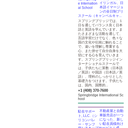
イリンガル、日
本語イマージョ
ンの全日制プリ
スクール（キャンベルキャ...
スプリングブリッジでは、１
日を通してバランス良く日本
語と英語を学んでいます。ま
たさまざまな活動を通して、
言語学習だけでなく、色々な
国の文化や伝統に触れること
で、違いを理解し尊重する
心、また併せて自分自身を大
切にする心を育んでいきま
す。スプリングブリッジイン
ターナショナルスクールで
は、子供たちに算数（日本語
／英語）や国語（日本語／英
語）、理科のしっかりとした
基礎力をつけます。子供たち
は、国内、国際的...
+1 (408) 370-7600
Springbridge International Sc
hool
不動産屋と自動
車販売店が一つ
になった、新し
い駐在員様向け