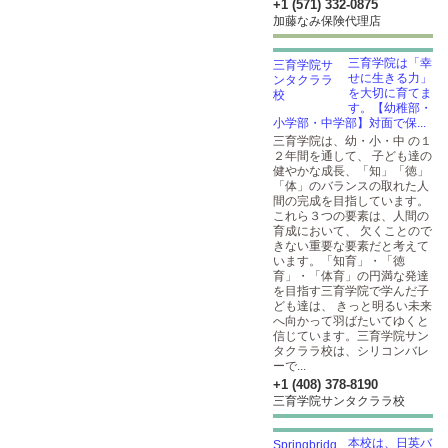
+1 (571) 332-0875
加藤なみ保険代理店
三育学院は「幸
せに生きる力」
を大切に育てま
す。【幼稚部・
小学部・中学部】対面で保...
三育学院は、幼・小・中 の１
２年間を通して、 子ども達の
健やかな成長、「知」「徳」
「体」のバランスの取れた人
間の完成を目指しています。
これら３つの要素は、人間の
育成において、 欠くことので
きない重要な要素だと考えて
います。「知育」・「徳
育」・「体育」の円満な発達
を目指す三育学院で学んだ子
ども達は、 きっと明るい未来
へ向かって羽ばたいてゆくと
信じています。三育学院サン
タクララ校は、シリコンバレ
ーで...
+1 (408) 378-8190
三育学院サンタクララ校
本校は、日英バ