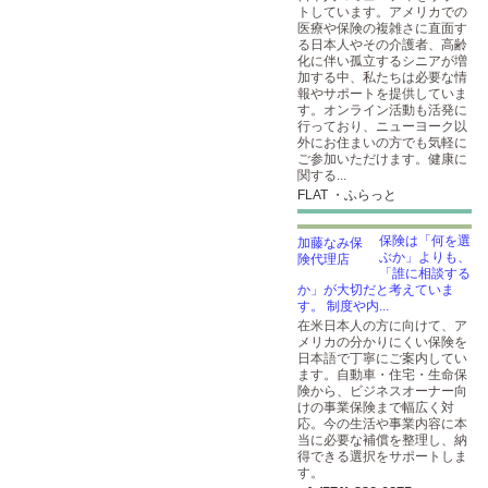
トしています。アメリカでの
医療や保険の複雑さに直面す
る日本人やその介護者、高齢
化に伴い孤立するシニアが増
加する中、私たちは必要な情
報やサポートを提供していま
す。オンライン活動も活発に
行っており、ニューヨーク以
外にお住まいの方でも気軽に
ご参加いただけます。健康に
関する...
FLAT ・ふらっと
保険は「何を選
ぶか」よりも、
「誰に相談する
か」が大切だと考えていま
す。 制度や内...
在米日本人の方に向けて、ア
メリカの分かりにくい保険を
日本語で丁寧にご案内してい
ます。自動車・住宅・生命保
険から、ビジネスオーナー向
けの事業保険まで幅広く対
応。今の生活や事業内容に本
当に必要な補償を整理し、納
得できる選択をサポートしま
す。