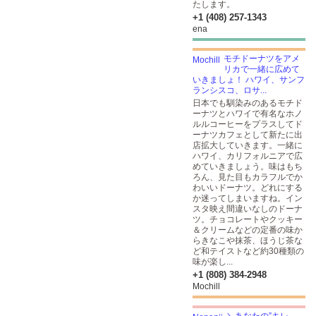
たします。
+1 (408) 257-1343
ena
モチドーナツをアメ
リカで一緒に広めて
いきましょ！ ハワイ、サンフ
ランシスコ、ロサ...
日本でも馴染みのあるモチド
ーナツとハワイで有名なホノ
ルルコーヒーをプラスしてド
ーナツカフェとして新たに出
店拡大していきます。一緒に
ハワイ、カリフォルニアで広
めていきましょう。味はもち
ろん、見た目もカラフルでか
わいいドーナツ。どれにする
か迷ってしまいますね。イン
スタ映え間違いなしのドーナ
ツ。チョコレートやクッキー
＆クリームなどの定番の味か
らきなこや抹茶、ほうじ茶な
ど和テイストなど約30種類の
味が楽し...
+1 (808) 384-2948
Mochill