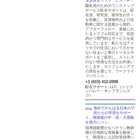
ワンストップサービス！🌈...
駐在員のためのワンストップ
サービス駐在サポートは、駐
在員、研究員、留学生の方々
を対象に、賃貸物件および自
動車に関する提案から契約、
アフターフォロー、多岐にわ
たるトラブル対応まで、包括
的かつ専門的なサービスを提
供しています。私たちはアメ
リカでの生活において欠かせ
ない住まいと車のトータルサ
ポートをご提供し、ストレス
のない快適な生活をお約束い
たします。カリフォルニアで
の滞在を通じて、ワークライ
フバランス...
+1 (415) 412-0998
駐在サポート, LLC.（シリコ
ンバレー・サンフランシス
コ）
海外でがんばる日本の子
供たちの学習をサポー
ト。帰国後の中・高・大受験
を強力にバッ...
指導経験豊かなベテラン教師
陣が圧倒的な情報量を駆使し
て、帰国生に入試対策指導い