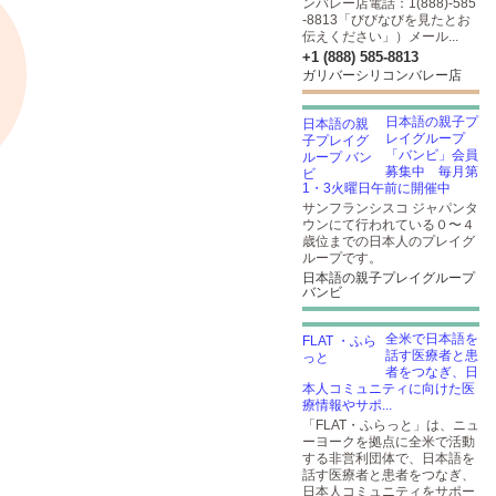
ンバレー店電話：1(888)-585
-8813「びびなびを見たとお
伝えください」）メール...
+1 (888) 585-8813
ガリバーシリコンバレー店
日本語の親子プ
レイグループ
「バンビ」会員
募集中 毎月第
1・3火曜日午前に開催中
サンフランシスコ ジャパンタ
ウンにて行われている０〜４
歳位までの日本人のプレイグ
ループです。
日本語の親子プレイグループ
バンビ
全米で日本語を
話す医療者と患
者をつなぎ、日
本人コミュニティに向けた医
療情報やサポ...
「FLAT・ふらっと」は、ニュ
ーヨークを拠点に全米で活動
する非営利団体で、日本語を
話す医療者と患者をつなぎ、
日本人コミュニティをサポー