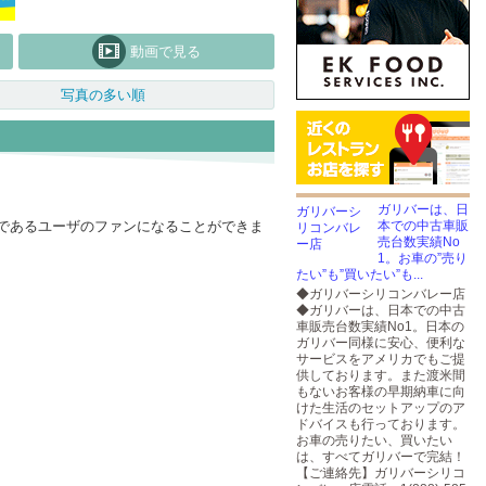
動画で見る
写真の多い順
ガリバーは、日
であるユーザのファンになることができま
本での中古車販
売台数実績No
1。お車の”売り
たい”も”買いたい”も...
◆ガリバーシリコンバレー店
◆ガリバーは、日本での中古
車販売台数実績No1。日本の
ガリバー同様に安心、便利な
サービスをアメリカでもご提
供しております。また渡米間
もないお客様の早期納車に向
けた生活のセットアップのア
ドバイスも行っております。
お車の売りたい、買いたい
は、すべてガリバーで完結！
【ご連絡先】ガリバーシリコ