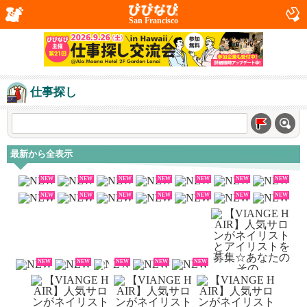
San Francisco
仕事探し
最新から全表示
NEW
NEW
NEW
NEW
NEW
NEW
NEW
NEW
NEW
NEW
NEW
NEW
NEW
NEW
NEW
NEW
NEW
NEW
NEW