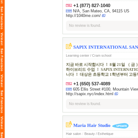
+1 (877) 827-1040
N/A, San Mateo, CA, 94115 US
http://1040me.com/
No review is found.
SAPIX INTERNATIONAL SAN
Learning center / Cram school
지금 바로 시작합시다 ！ 8월 21일 （ 금 
하이브리드 수업 ！ SAPIX INTERNA
니다 ！ 대상은 초등학교 1학년부터 고
+1 (650) 537-4089
605 Ellis Street #100, Mountain 
http://sapix.nyc/index.html
No review is found.
Maria Hair Studio
Hair salon
/
Beauty / Esthetique