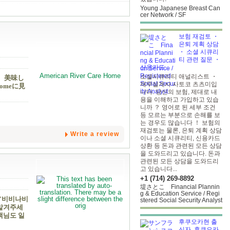
Young Japanese Breast Can
cer Network / SF
보험 재검토 ・
은퇴 계획 상담
・ 소셜 시큐리
티 관련 질문 ・
신용카드...
소셜시큐리티 애널리스트 ・
。美味し
재무설계사 사토코 츠츠미입
omeに見
니다. 당신의 보험, 제대로 내
용을 이해하고 가입하고 있습
니까 ？ 영어로 된 세부 조건
등 모르는 부분으로 손해를 보
는 경우도 많습니다 ！ 보험의
재검토는 물론, 은퇴 계획 상담
Write a review
이나 소셜 시큐리티, 신용카드
상환 등 돈과 관련된 모든 상담
을 도와드리고 있습니다. 돈과
관련된 모든 상담을 도와드리
고 있습니다...
+1 (714) 269-8892
堤さとこ Financial Plannin
g & Education Service / Regi
 "비비나비
stered Social Security Analyst
 맡겨주세
객님도 일
후쿠오카현 출
신자, 후쿠오카