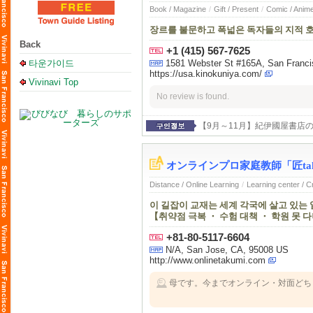
Book / Magazine
/
Gift / Present
/
Comic / Anim
장르를 불문하고 폭넓은 독자들의 지적 
Back
+1 (415) 567-7625
타운가이드
1581 Webster St #165A, San Franc
https://usa.kinokuniya.com/
Vivinavi Top
No review is found.
【9月～11月】紀伊國屋書店
オンラインプロ家庭教師「匠tak
Distance / Online Learning
/
Learning center / 
이 길잡이 교재는 세계 각국에 살고 있는
【취약점 극복 ・ 수험 대책 ・ 학원 못 
+81-80-5117-6604
N/A, San Jose, CA, 95008 US
http://www.onlinetakumi.com
母です。今までオンライン・対面どち
す。このまま卒業までよろしくお願い