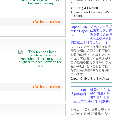
기 바...
+1 (925) 433-5900
Animal Care Hospital of Waln
ut Creek
Write a review
ジャパンクラブ
は関西淡路大震
災を機に災害時
の相互扶助を目
的に設立されました。ベイ...
ジャパンクラブは関西淡路大
震災を機に災害時の相互扶助
を目的に設立されました。ベ
イエリアに暮らす日本人が各
自の経験や能力を活かしてお
互いを助け合う会として様々
な親睦会や講演会などを開い
ています。
Japan Club of the Bay Area
Write a review
법률에 관한 질
문이 있으시면
언제든지 일본
어로 문의해 주시기 바랍니다.
...
히로타 ・ 공도 법률사무소는
고객의 상담에 친절하게 응대