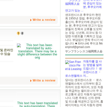
에 관심이 있는
분, 후쿠오카에
연고가 있는 ...
샌프란시스코 후쿠오카 현민
회 1950년 창립. 후쿠오카현
Write a review
출신자, 후쿠오카에 관심이 있
는 분, 후쿠오카에 연고가 있는
분들의 친목과 교류를 도모하
는 모임. 신년회, 피크닉 등 다
양한 이벤트를 기획하고 있습
니다. 부담없이 연락 주시기 바
랍니다. ■ 와타나베 루이코 fkk
enjinsf@gmail.com
면 및 온라인
サンフランシスコ福岡県人会
 수 있습
자동차를 잘 사
는 방법을 알려
드립니다 ！ 샌
프란시스코 ・
로스앤젤레스 지...
당사는 샌프란시스코 ・ 로스
Write a review
앤젤레스에서 신차부터 중고
차까지 모든 메이커, 모든 차종
을 취급하는 캘리포니아 주 도
로교통국 공인 자동차 딜러입
니다. 다른 주에도 신차 판매
및 리스를 제공하고 있으며, 홈
페이지에는 미국 자동차 판매