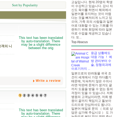
교실입니다. 현재 20명의 학생
Sort by Popularity
이 수강하고 있습니다. 강사 자
신도 육아를 하면서 해외에서
일본어를 유지하는 것이 어렵
다는 것을 뼈저리게 느끼고 있
으며, 가족 외의 사람들과 일본
어로 대화할 수 있는 기회를 마
련하기 위해 희망에 따라 일본
어로 수업을 제공하고 있습니
다. 또...
Top Abacus
고객의 니
응급 상황에도
대응 가능 ！ 예
방 관리부터 수
술, 정형외과에
이르기까지 ...
일본으로의 반려동물 귀국 조
건이 세계에서 가장 까다롭기
Write a review
때문에, 익숙하지 않은 수의사
라면 막판에 문제가 생겨도 끝
까지 도움을 받을 수 없는 등의
걱정이 있을 수 있습니다. 저희
병원의 고객님이라면, 저희 병
원이 끝까지 책임지고 돌보아
드리므로 안심하셔도 됩니다.
일본어 메일로 문의 （ 의료 상
담은 삼가해 주십시오 ） 도 가
능하므로 부담 없이 연락 주시