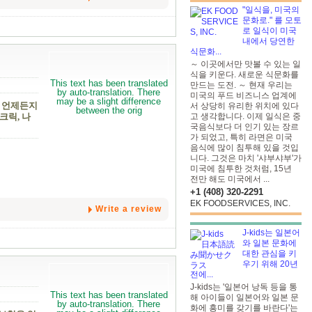
"일식을, 미국의
문화로." 를 모토
로 일식이 미국
내에서 당연한
식문화...
～ 이곳에서만 맛볼 수 있는 일
식을 키운다. 새로운 식문화를
만드는 도전. ～ 현재 우리는
미국의 푸드 비즈니스 업계에
. 언제든지
서 상당히 유리한 위치에 있다
고 생각합니다. 이제 일식은 중
크릭, 나
국음식보다 더 인기 있는 장르
가 되었고, 특히 라면은 미국
음식에 많이 침투해 있을 것입
니다. 그것은 마치 '샤부샤부'가
미국에 침투한 것처럼, 15년
전만 해도 미국에서 ...
+1 (408) 320-2291
EK FOODSERVICES, INC.
Write a review
J-kids는 일본어
와 일본 문화에
대한 관심을 키
우기 위해 20년
전에...
J-kids는 '일본어 낭독 등을 통
해 아이들이 일본어와 일본 문
화에 흥미를 갖기를 바란다'는