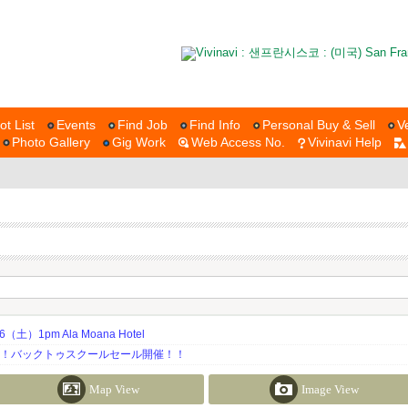
ot List
Events
Find Job
Find Info
Personal Buy & Sell
V
Photo Gallery
Gig Work
Web Access No.
Vivinavi Help
土）1pm Ala Moana Hotel
期！バックトゥスクールセール開催！！
Map View
Image View