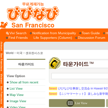
San Francisco
Vivi Search
Notification from Municipality
Town Guide
H
Find Friends
Life Supporters (Column)
Discussion Forum
World
>
미국
>
샌프란시스코
타운가이드
View Option
Show all from recent
List View
News!
びびなび仕事探し交流会 in Hawaii 9/26（
News!
【ニジヤマーケット】 楽しみな新学
Map View
Image View
List View
Video View