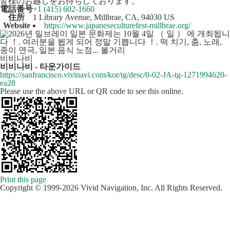
皆様のお越しをお待ちしております。
電話番号
+1 (415) 602-1660
住所
1 Library Avenue, Millbrae, CA, 94030 US
Website
https://www.japaneseculturefest-millbrae.org/
비비나비
비비나비 - 타운가이드
https://sanfrancisco.vivinavi.com/kor/tg/desc/0-02-JA-tg-1271994620-
ea28
Please use the above URL or QR code to see this online.
Print this page
Copyright © 1999-2026 Vivid Navigation, Inc. All Rights Reserved.