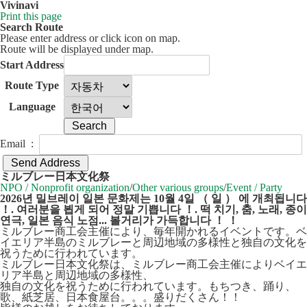
Vivinavi
Print this page
Search Route
Please enter address or click icon on map.
Route will be displayed under map.
Start Address
Route Type
Language
Email :
30 km
Leaflet
| ©
OpenStreetMap
contributors
ミルブレー日本文化祭
+
NPO / Nonprofit organization
/
Other various groups
/
Event / Party
2026년 밀브레이 일본 문화제는 10월 4일 （ 일 ） 에 개최됩니다
−
！. 여러분을 뵙게 되어 정말 기쁩니다 ！. 떡 치기, 춤, 노래, 종이
연극, 일본 음식 노점... 볼거리가 가득합니다 ！ ！
ミルブレー商工会主催により、毎年開かれるイベントです。ベ
イエリア半島のミルブレーと周辺地域の多様性と独自の文化を
祝うために行われています。
ミルブレー日本文化祭は、ミルブレー商工会主催によりベイエ
リア半島と周辺地域の多様性、
独自の文化を祝うために行われています。もちつき、踊り、
歌、紙芝居、日本食屋台。。。盛りだくさん！！