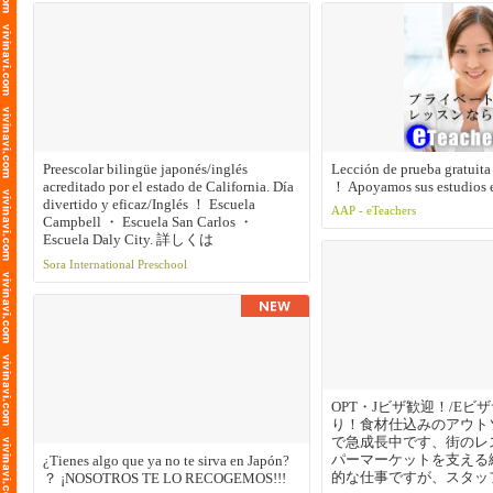
Las cajas bento presentan una amplia selección de sabrosos platos que muestr
pueden disfrutarse sobre la marcha o en casa.
Las bebidas incluyen una amplia selección de sake y cerveza, cuidadosamen
las carnes.
También se ofrecen menús especiales de vez en cuando ！.
Preescolar bilingüe japonés/inglés
Lección de prueba gratuita
acreditado por el estado de California. Día
！ Apoyamos sus estudios 
divertido y eficaz/Inglés ！ Escuela
AAP - eTeachers
Campbell ・ Escuela San Carlos ・
Escuela Daly City. 詳しくは
sorapreschool@gmail.comへお問い合わ
Sora International Preschool
せください. En Sora Preescolar, los niños
desarrollan habilidades sociales para
interactuar con sus amigos, maestros y
construir buenas relaciones con ellos con
el cuidado genuino. Enseñamos a los niños
a desarrollar el sentido de la estética, los
saludos, la alimentación y otros hábitos y
modales cotidianos en la vida diaria. En el
OPT・Jビザ歓迎！/Eビ
Preescolar Sora valoramos la curiosidad de
り！食材仕込みのアウト
los niños, fomentamos su capacidad de
で急成長中です、街のレ
aprender y expresarse y desarrollamos una
パーマーケットを支える
¿Tienes algo que ya no te sirva en Japón?
actitud que amplía su potencial para el
的な仕事ですが、スタッ
？ ¡NOSOTROS TE LO RECOGEMOS!!!
futuro. Además, para afinar su sensibilidad