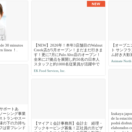
an lo mejor de la cocina japonesa y
te seleccionados para complementar
 de 30 minutos
【NEW】2026年！本年3店舗目のWalnut
【オープニ
en línea ！.
Creek店が5月オープン！まだまだ行きま
ト サンフ
す！更に7月にPalo Alto店のオープン！
ム好き大歓
全米に27拠点を展開し約50名の日本人
Animate North
スタッフと約1000名従業員が活躍中で
す！100%米国法人による安心募集です !
EK Food Services, Inc.
Eビザ5年サポート制度があり、Jビザの
ような2年間の拘束はありません。ま
た、米国法人のため日本での研修は一切
なく、渡米後すぐに現地で実践的にスタ
ートできます。有給やリフレッシュ休暇
制度もあり、ほとんどの社員が毎年1〜
2週間のバケーションを楽しんでいま
す。アメリカでの成功を最短で目指せ
ザサポートあ
る、そして日本では味わえない働き方や
ソーシング事業
Izakaya japon
面白さを全身で感じられる環境がここに
ストランやスー
de la estaci
あります。
縁の下の力持ち
podrá disfrut
【マイアミ会計事務所】会計士 経理・
フは皆フレンド
elaborados c
ブックキーピング募集！正社員の方ビザ