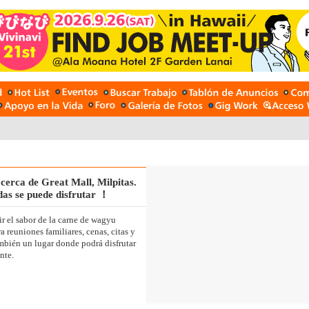
cerca de Great Mall, Milpitas.
das se puede disfrutar ！
 para una comida rápida y
ción de sabrosos platos que
ir el sabor de la carne de wagyu
 reuniones familiares, cenas, citas y
sobre la marcha o en casa.
ambién un lugar donde podrá disfrutar
demás de carne, también son
nte.
nte directamente de Nagano, Japón.
platos a la barbacoa. Para los que se
tos para una comida rápida y cómoda.