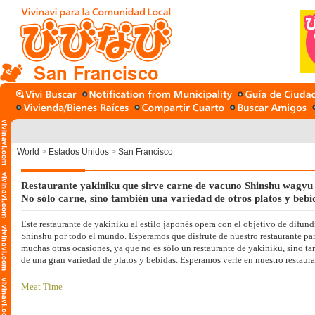
San Francisco
World
>
Estados Unidos
>
San Francisco
Restaurante yakiniku que sirve carne de vacuno Shinshu wagyu 
No sólo carne, sino también una variedad de otros platos y bebi
También ofrecemos deliciosas cajas bento para llevar, perfecto
conveniente. Nuestras cajas bento cuentan con una amplia selec
Este restaurante de yakiniku al estilo japonés opera con el objetivo de difund
Shinshu por todo el mundo. Esperamos que disfrute de nuestro restaurante para
muestran lo mejor de la cocina japonesa y se pueden disfrutar 
muchas otras ocasiones, ya que no es sólo un restaurante de yakiniku, sino t
También disponemos de menús especiales de vez en cuando ！ A
de una gran variedad de platos y bebidas. Esperamos verle en nuestro restaura
populares las guarniciones como ensaladas y arroz frito.
Nuestra especialidad es la carne de vacuno Shinshu Premium Wagyu, procede
Meat Time
Esta carne de alta calidad es famosa por su sabor y ternura, y es ideal para los 
desplazan, también ofrecemos deliciosos almuerzos bento para llevar, perfec