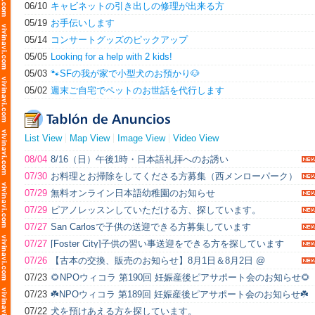
06/10
キャビネットの引き出しの修理が出来る方
el éxito en Estados Unidos en el menor tiempo posible y
experimentar de lleno un estilo de trabajo y una diversión que no
05/19
お手伝いします
encontrarás en Japón.
05/14
コンサートグッズのピックアップ
05/05
Looking for a help with 2 kids!
05/03
🐾SFの我が家で小型犬のお預かり🐶
05/02
週末ご自宅でペットのお世話を代行します
List View
Map View
Image View
Video View
08/04
8/16（日）午後1時・日本語礼拝へのお誘い
07/30
お料理とお掃除をしてくださる方募集（西メンローパーク）
07/29
無料オンライン日本語幼稚園のお知らせ
07/29
ピアノレッスンしていただける方、探しています。
07/27
San Carlosで子供の送迎できる方募集しています
07/27
[Foster City]子供の習い事送迎をできる方を探しています
07/26
【古本の交換、販売のお知らせ】8月1日＆8月2日 @
Voyager Craft Coffee in Cupertino
07/23
🌻NPOウィコラ 第190回 妊娠産後ピアサポート会のお知らせ🌻
07/23
☘️NPOウィコラ 第189回 妊娠産後ピアサポート会のお知らせ☘️
07/22
犬を預けあえる方を探しています。