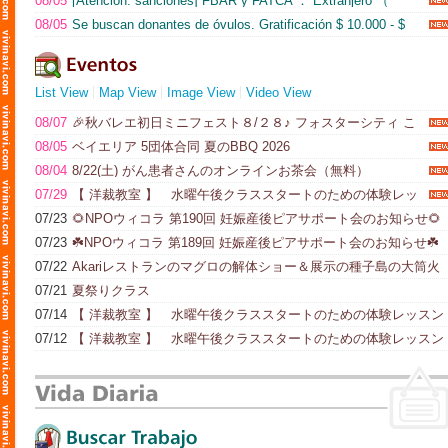
08/05
[Atención: sanciones] FBAR y FATCA ： Extranjero （
Japón ） Obligación de presentar la declaración de patrimonio
08/05
Se buscan donantes de óvulos. Gratificación $ 10.000 - $
(Todd's Accounti...)
20.000; los gastos de transporte también se pagan aparte.
(Genesis Egg Donor & ...)
List View
Map View
Image View
Video View
08/07
🎉秋バレエ初日ミニフェスト８/２８♪ フォスターシティ こ
どもバレエ秋コーススタート！🩰✨
08/05
ベイエリア 5団体合同 夏のBBQ 2026
08/04
8/22(土) がん患者さんのオンラインお茶会（無料）
07/29
【 洋裁教室 】 水曜午後クラススタートのための体験レッ
スン＆説明会
07/23
🌻NPOウィコラ 第190回 妊娠産後ピアサポート会のお知らせ🌻
07/23
☘️NPOウィコラ 第189回 妊娠産後ピアサポート会のお知らせ☘️
07/22
Akariレストランのマグロの解体ショー＆展示の種子島の大筒火
縄銃
07/21
夏祭りクラス
07/14
【 洋裁教室 】 水曜午後クラススタートのための体験レッスン
＆説明会
07/12
【 洋裁教室 】 水曜午後クラススタートのための体験レッスン
＆説明会