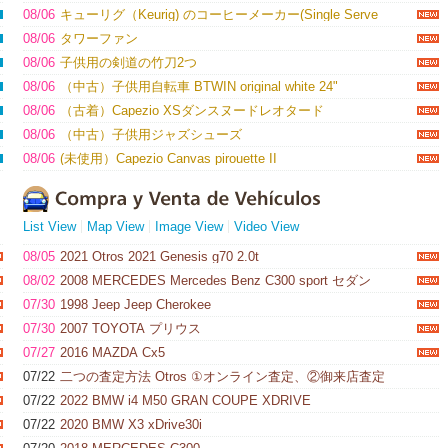
08/06
キューリグ（Keurig) のコーヒーメーカー(Single Serve
Coffee) Maker
08/06
タワーファン
08/06
子供用の剣道の竹刀2つ
08/06
（中古）子供用自転車 BTWIN original white 24"
08/06
（古着）Capezio XSダンスヌードレオタード
08/06
（中古）子供用ジャズシューズ
08/06
(未使用）Capezio Canvas pirouette II
List View
Map View
Image View
Video View
08/05
2021 Otros 2021 Genesis g70 2.0t
08/02
2008 MERCEDES Mercedes Benz C300 sport セダン
07/30
1998 Jeep Jeep Cherokee
07/30
2007 TOYOTA プリウス
07/27
2016 MAZDA Cx5
07/22
二つの査定方法 Otros ①オンライン査定、②御来店査定
07/22
2022 BMW i4 M50 GRAN COUPE XDRIVE
07/22
2020 BMW X3 xDrive30i