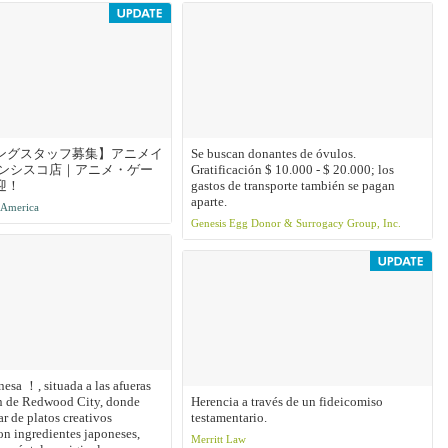
ングスタッフ募集】アニメイ
Se buscan donantes de óvulos.
ランシスコ店｜アニメ・ゲー
Gratificación $ 10.000 - $ 20.000; los
迎！
gastos de transporte también se pagan
aparte.
 America
Genesis Egg Donor & Surrogacy Group, Inc.
esa ！, situada a las afueras
ón de Redwood City, donde
Herencia a través de un fideicomiso
ar de platos creativos
testamentario.
on ingredientes japoneses,
Merritt Law