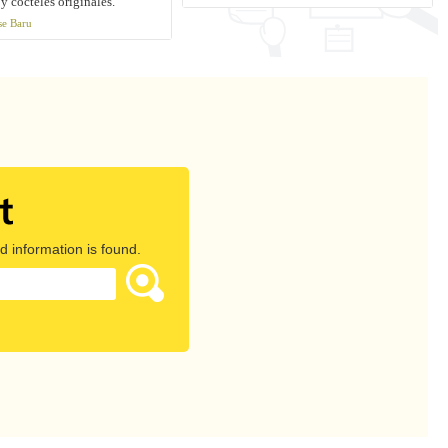
y cócteles originales.
se Baru
d information is found.