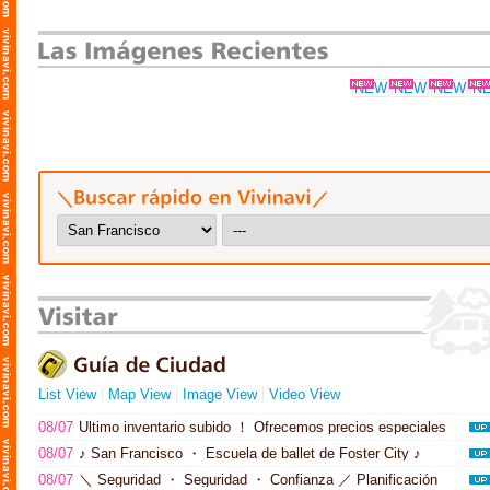
List View
Map View
Image View
Video View
08/07
Último inventario subido ！ Ofrecemos precios especiales
tanto para ventas y compras a los clientes en el área de SF.
08/07
♪ San Francisco ・ Escuela de ballet de Foster City ♪
Ofrecemos compras de alto valor, ventas de autos usados y
Clases en japonés e inglés para todos, desde los 4 años hasta
servicios para satisfacer sus necesidades. ！(AB Auto Town)
08/07
＼ Seguridad ・ Seguridad ・ Confianza ／ Planificación
adultos; las personas sin experiencia son más que bienvenidas.(モ