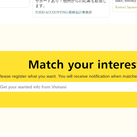
職場です！
sake, whisky 
サポートあり！他州からの応募も歓迎し
ます。
Kemuri Japane
TODD ACCOUNTING/尾崎会計事務所
lease register what you want. You will receive notification when matche