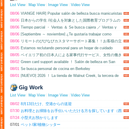
List View
Map View
Image View
Video View
08/06
VIANGE HAIR] Popular salón de belleza busca manicuristas
y oculistas ☆ ¿Desea utilizar sus habilidades en EE.UU. ？?
08/06
日本からの学生 /社会人を対象とした国際教育プログラムの
企画/ 運営に参加しませんか？アメリカ現地でツアー・アテンド、
08/06
Tiempo parcial ・ Ventas ＆ Se busca cajera ／ Ventas y
または日本からのリモート勤務。(正社員/パート/OPT/インターン/
caja a tiempo parcial en el Jardín de Té Japonés.
ボランティア/学生アルバイト）- 経験不問- スタッフ同士のコミュ
08/06
[Septiembre ～ noviembre] ¿Te gustaría trabajar como
ニケーションを大切にしています。
dependiente en la tienda temporal de Kinokuniya? ？
08/06
リモートのびびなびカスタマーサポート募集！！お客様の立
場に立って親身な対応ができる方募集。
08/05
Estamos reclutando personal para un hogar de cuidado
japonés americano en Sacramento. No se necesita experiencia ！.
08/05
ベイエリア初の日本人による家事代行サービス、女性の働き
やすさを重視した会社です。
08/02
Green card support available ！ Salón de belleza en San
José, busca estilistas ！ Sólo domingos ・ Oportunidad de unirse
08/01
Se busca personal de cocina en Berkeley
a los clientes.
08/01
[NUEVO] 2026 ！ La tienda de Walnut Creek, la tercera de
este año, abrirá sus puertas en mayo ！ Y seguimos adelante ！
Además, en julio abrirá la tienda de Palo Alto ！ Contamos con 27
establecimientos en todo Estados Unidos, donde trabajan unos 50
empleados japoneses y unos 1000 ！ ¡Oferta de empleo 100 %
List View
Map View
Image View
Video View
segura a través de una sociedad estadounidense! Contamos con
un programa de apoyo de 5 años para el visado E, sin el
compromiso de dos años que supone el visado J. Además, al
08/02
8月13日だけ、空港からの送迎
tratarse de una sociedad estadounidense, no hay formación alguna
07/30
お料理とお掃除をお手伝いいただける方を探しています（西
en Japón, por lo que podrás empezar a trabajar de forma práctica in
メンローパーク）
situ nada más llegar a EE. UU. También contamos con un sistema
07/24
小型犬お預かりします
de vacaciones pagadas y de descanso, y la mayoría de los
empleados disfrutan cada año de entre una y dos semanas de
07/01
ペット/家/植物シッター
vacaciones. Aquí encontrarás un entorno en el que podrás alcanzar