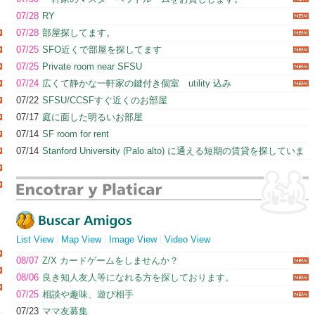
07/28
RY
07/28
部屋探してます。
07/25
SFO近くで部屋を探してます
07/25
Private room near SFSU
07/24
広くて静かな一軒家の鍵付き個室 utility 込み
07/22
SFSU/CCSFすぐ近くのお部屋
07/17
庭に面した明るいお部屋
07/14
SF room for rent
07/14
Stanford University (Palo alto) に通える短期の賃貸を探していま
す
List View
Map View
Image View
Video View
08/07
Z/X カードゲームをしませんか？
08/06
良き知人友人等になれる方を探しております。
07/25
相談や趣味、遊び相手
07/23
ママ友募集