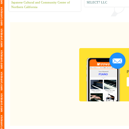
リーで和やかな雰囲気の
Japanese Cultural and Community Center of
SELECT7 LLC
internacional y profundizar en su
Northern California
comprensión de las diversas culturas,
fomentamos las habilidades lingüísticas
para enfrentarse y comprender a personas
de todo el mundo mediante la enseñanza
de idiomas. Además, educamos a los niños
para que piensen y actúen con confianza, y
para que afloren su voluntad y entusiasmo
para explorar con perseverancia las
cuestiones e intereses que se les plantean.
P