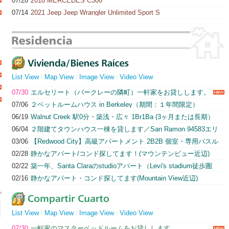
07/20
2018 MERCEDES C300
07/14
2021 Jeep Jeep Wrangler Unlimited Sport S
List View
Map View
Image View
Video View
07/30
エルセリート（バークレーの隣町）一軒家をお貸しします。
07/06
２ベットルームハウス in Berkeley（期間：１年間限定）
06/19
Walnut Creek 駅0分・築浅・広々 1Br1Ba (3ヶ月または長期）
06/04
２階建てタウンハウス一棟を貸します／San Ramon 94583エリ
ア
03/06
【Redwood City】高級アパートメント 2B2B 個室・専用バスル
ーム（$2200/月）即入居可
02/28
静かなアパート/コンド探してます！(マウンテンビュー近辺)
02/22
築一年、Santa Claraのstudioアパート（Levi's stadium徒歩圏
内）
02/16
静かなアパート・コンド探してます(Mountain View近辺)
List View
Map View
Image View
Video View
07/30
一軒家のマスターベッドルームをお貸しします。