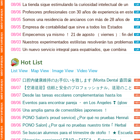
flexible × Confortable espacio interior. Traslados aeropuerto,
ニーク・バレエ SF＆FC)
08/06
La tienda sigue estimulando la curiosidad intelectual de un
eventos ・ Traslados cena, alquiler privado （ Charters ） etc.(AM
amplio abanico de lectores, independientemente de su género.
World Express)
08/06
Profesores profesionales con 30 años de experiencia en este
(Kinokuniya San Franc...)
campo ofrecen clases particulares en línea para niños japoneses
08/05
Somos una residencia de ancianos con más de 28 años de
que viven en países de todo el mundo. Muchos estudiantes en el
experiencia en Sacramento. Hemos atendido principalmente a
área de la bahía ！ [Superar las dificultades ・ Preparación de
08/05
Empresa de contabilidad que sirve a todos los Estados
japoneses, japoneses-americanos y chinos. Nuestro lema es
exámenes ・ Los que no pueden asistir a la escuela suplementaria
Unidos. Apoyamos tanto a corporaciones como a individuos con
proporcionar una vida con deliciosa sopa de miso. Si le preocupa
・ Apoya la tarea de la escuela suplementaria ！ Eventos
08/04
Empecemos ya mismo ！ 21 de agosto （ viernes ）: fin del
Tax Returns ™, formación de empresas en los Estados Unidos,
que los centros de asistencia social en EE.UU. sean caros ！,
científicos celebrados irregularmente.(オンラインプロ家庭教師「匠
periodo de cursos de verano ＆ 25 de agosto （ martes ）: inicio
etc. Declaraciones de impuestos ＄ 10 tarjetas de regalo para
venga a visitar American River Care Home.(American River Care
08/03
Nuestros experimentados estilistas resolverán tus problemas
takumi」)
de las clases ordinarias del segundo trimestre ！ ！ Clases
"See Vivinavi" ！ Deje en nuestras manos todos los asuntos
...)
capilares. Podemos sugerirte peinados que te sienten bien,
híbridas presenciales y en línea ！ En la escuela SAPIX
contables como declaraciones de impuestos, impuestos, cuentas
08/01
Un nuevo servicio integral para expatriados, que combina
solucionar tus problemas capilares o hacer que parezcas un ídolo
INTERNATIONAL de San José, todas las clases se pueden seguir
corporativas, nóminas y cálculo de nóminas ！ Apoyo financiero
agencia inmobiliaria y concesionario de coches en uno ！ 🌈🌈🌈🌈
del K-Pop ！.(Maria Hair Studio)
tanto «presencialmente ・ como en línea» ！ Dirigido a alumnos
entre Japón y los Estados Unidos con procedimientos rápidos y
Podemos ayudarle con su vivienda y su coche. (駐在サポート,
desde 1.º de primaria hasta el instituto.(SAPIX INTERNATIONAL
atención posterior ！ Japonés e inglés están disponibles. Podemos
LLC.（シリコンバレー...)
...)
ofrecerle una amplia gama de servicios tanto en japonés como en
inglés, por lo que los clientes que no se sientan cómodos con el
List View
Map View
Image View
Video View
inglés pueden consultarnos en japonés.(Todd's Accounti...)
08/07
口腔内健康維持のお手伝いを致します (Morita Dental 森田歯
科)
08/07
【空港送迎】信頼と安全のプロフェッショナル。送迎のこと
ならお任せを。 (AM World Express)
08/07
Desde las tareas escolares complementarias hasta los
exámenes de vuelta a casa, los profesores profesionales
08/06
Eventos para encontrar pareja ・ en Los Ángeles ❣ (glow
proporcionan una orientación fiable ！ Clases con zoom, por lo que
MATCH MAKERS)
no hay necesidad de recoger y dejar a los estudiantes. (オンライン
08/06
Una amplia gama de comestibles japoneses ！
プロ家庭教師「匠takumi」)
Supermercado con patio de comidas 🛒. (Osaka Marketplace)
08/06
PONO Salon's proud service] ¿Por qué no pruebas Henna\
color ？ ？? (Pono Hair Salon)
08/06
PONO Salon] ¿Por qué no pruebas nuestro tinte ｢ Herbal
Colour ｣ natural a base de alimentos y respetuoso con el cabello?
08/05
Se buscan alumnos para el trimestre de otoño ！ ★ Escuela
(Pono Hair Salon)
infantil de japonés ★ Kinmon Gakuen (Kinmon Gakuen)