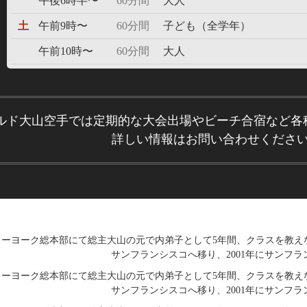
午後6時半〜
60分間
大人
土
午前9時〜
60分間
子ども（全学年）
午前10時〜
60分間
大人
ルド大山空手では定期的な大会出場やビーチ合宿など各
詳しい情報はお問い合わせくださ