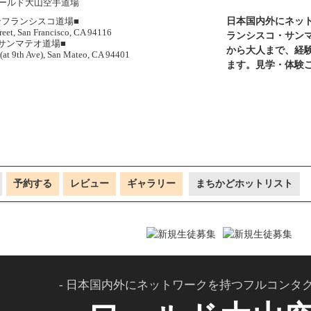
日本国内外にネッ
ンフランシスコ道場■
reet, San Francisco, CA 94116
ランシスコ・サン
サンマテオ道場■
から大人まで、経
 (at 9th Ave), San Mateo, CA 94401
ます。見学・体験
予約する
レビュー
ギャラリー
まちかどホットリスト
- 日本国内外にネットワークを持つフルコンタク