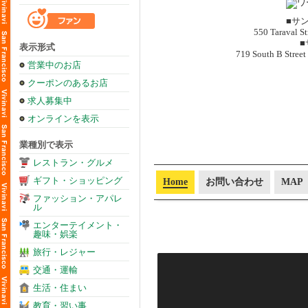
■サ
550 Taraval St
■
表示形式
719 South B Street
営業中のお店
クーポンのあるお店
求人募集中
オンラインを表示
業種別で表示
レストラン・グルメ
ギフト・ショッピング
Home
お問い合わせ
MAP
ファッション・アパレ
ル
エンターテイメント・
趣味・娯楽
旅行・レジャー
交通・運輸
生活・住まい
教育・習い事