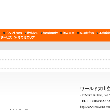
ワールド大山
719 South B Street, Sa
TEL :
+1 (415) 682-879
https://www.sfoyama.com