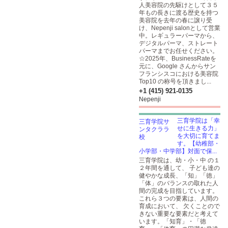
人美容院の先駆けとして３５
年もの長きに渡る歴史を持つ
美容院を去年の春に譲り受
け、Nepenji salonとして営業
中。レギュラーパーマから、
デジタルパーマ、ストレート
パーマまでお任せください。
☆2025年、BusinessRateを
元に、Google さんからサン
フランシスコにおける美容院
Top10 の称号を頂きまし...
+1 (415) 921-0135
Nepenji
三育学院は「幸
せに生きる力」
を大切に育てま
す。【幼稚部・
小学部・中学部】対面で保...
三育学院は、幼・小・中 の１
２年間を通して、 子ども達の
健やかな成長、「知」「徳」
「体」のバランスの取れた人
間の完成を目指しています。
これら３つの要素は、人間の
育成において、 欠くことので
きない重要な要素だと考えて
います。「知育」・「徳