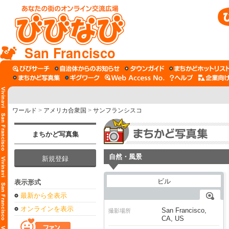
San Francisco
ワールド
>
アメリカ合衆国
>
サンフランシスコ
まちかど写真集
自然・風景
新規登録
表示形式
最新から全表示
オンラインを表示
San Francisco,
撮影場所
CA, US