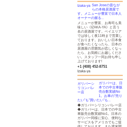
San Joseの昔なが
らの本格居酒屋で
す。メニューが豊富で日本人
オーナーの握る...
メニューが豊富、お寿司も美
味しい《IZAKA-YA》と言う
名の居酒屋です。ベイエリア
では珍しく夜11時まで営業し
ております。おいしい日本食
が食べたくなったら、日本の
居酒屋の雰囲気が恋しくなっ
たら、お気軽にお越しくださ
い。スタッフ一同お待ち申し
上げております!
+1 (408) 452-8751
Izaka-ya
ガリバーは、日
本での中古車販
売台数実績No
1。お車の”売り
たい”も”買いたい”も...
◆ガリバーシリコンバレー店
◆ガリバーは、日本での中古
車販売台数実績No1。日本の
ガリバー同様に安心、便利な
サービスをアメリカでもご提
供しております。また渡米間