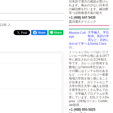
日本語で漢方の相談が受けら
れます。痛みの少ない日本式
の鍼治療を行います。鍼治療
耳つぼ刺激漢方薬の処方
+1 (408) 647-5439
賀川漢方クリニック
1146 人
大学編入、学位
Share
取得、英語の学
習など、目的に
合わせて学べるSanta Clara
の...
ミッションカレッジはシリコ
ンバレーの中心地にある1977
年に創立された公立2年制大
学です。カレッジが所有する
敷地にはYahoo本社があり、
その隣にはインテル社がある
など、ハイテクノロジー産業
地域の空気を強く感じること
が出来ます。カリフォルニア
大学や州立大学へ編入を目指
す留学生がたくさん学んでお
り、大学編入プログラムが充
実しています。ESLクラスDe
gree（2年制コース）Certific
ate取得...
+1 (408) 855-5025