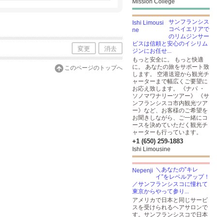
Mission College
サンフランシス
コベイエリアで
のリムジンサー
ビスは信頼と安心のイシリム
変更
消去
ジンにお任せ...
もっと安全に。 もっと快適
に。 あなたの旅をサポート致
このページのトップへ
します。 空港送迎から観光チ
ャーターまで幅広くご要望に
お応え致します。 《ナパ ・
ソノマワナリーツアー》 《サ
ンフランシスコ市内観光ツア
ー》など、お客様のご希望を
お聞きしながら、ご一緒にコ
ースを決めていただく観光チ
ャーターも行っています。
+1 (650) 259-1883
Ishi Limousine
＼あなたの”キレ
イ”をレベルアップ！
／サンフランシスコに憧れて
東京からやって参り...
アメリカで日本と同じサービ
スを受けられるヘアサロンで
す。サンフランシスコで日本