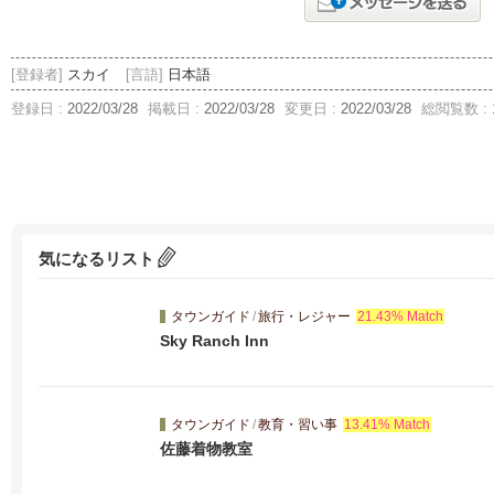
[登録者]
スカイ
[言語]
日本語
登録日 :
2022/03/28
掲載日 :
2022/03/28
変更日 :
2022/03/28
総閲覧数 :
気になるリスト
タウンガイド
/
旅行・レジャー
21.43% Match
Sky Ranch Inn
タウンガイド
/
教育・習い事
13.41% Match
佐藤着物教室