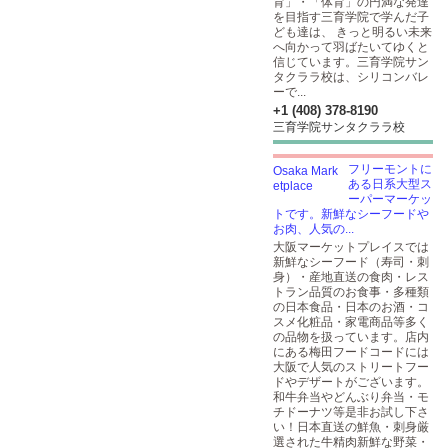
育」・「体育」の円満な発達
を目指す三育学院で学んだ子
ども達は、 きっと明るい未来
へ向かって羽ばたいてゆくと
信じています。三育学院サン
タクララ校は、シリコンバレ
ーで...
+1 (408) 378-8190
三育学院サンタクララ校
フリーモントに
ある日系大型ス
ーパーマーケッ
トです。新鮮なシーフードや
お肉、人気の...
大阪マーケットプレイスでは
新鮮なシーフード（寿司・刺
身）・産地直送の食肉・レス
トラン品質のお食事・多種類
の日本食品・日本のお酒・コ
スメ化粧品・家電商品等多く
の品物を扱っています。店内
にある梅田フードコードには
大阪で人気のストリートフー
ドやデザートがございます。
和牛弁当やどんぶり弁当・モ
チドーナツ等是非お試し下さ
い！日本直送の鮮魚・刺身厳
選された牛精肉新鮮な野菜・