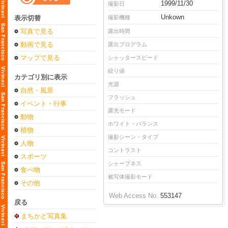
1999/11/30
撮影日
Unkown
表示切替
撮影機種
写真で見る
露出時間
動画で見る
露出プログラム
マップで見る
シャッタースピード
絞り値
カテゴリ別に表示
光源
自然・風景
フラッシュ
イベント・行事
露光モード
動物
ホワイト・バランス
植物
撮影シーン・タイプ
人物
コントラスト
スポーツ
シャープネス
食べ物
被写体撮影モード
その他
Web Access No.
553147
戻る
まちかど写真集