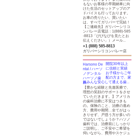
もないお客様の早期納車に向
けた生活のセットアップのア
ドバイスも行っております。
お車の売りたい、買いたい
は、すべてガリバーで完結！
【ご連絡先】ガリバーシリコ
ンバレー店電話：1(888)-585
-8813「びびなびを見たとお
伝えください」）メール...
+1 (888) 585-8813
ガリバーシリコンバレー店
開院30年以上
に信頼と実績
お子様からご年
配の方まで、家
族みんな安心して通える歯...
【豊かな経験と先進医療で、
理想の笑顔のサポートをさせ
ていただきます。】アメリカ
の歯科治療に不安はつきも
の。保険のこと、治療の進め
方、費用や期間…全てがはっ
きりせず、戸惑う方が多いの
ではないでしょうか？ハソノ
歯科では、治療前にしっかり
ご説明し、ご不安やご希望を
伺いながら、費用やスケジュ