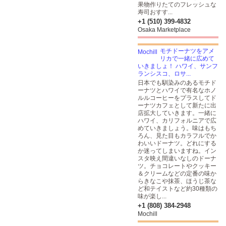
果物作りたてのフレッシュな
寿司おすす...
+1 (510) 399-4832
Osaka Marketplace
モチドーナツをアメ
リカで一緒に広めて
いきましょ！ ハワイ、サンフ
ランシスコ、ロサ...
日本でも馴染みのあるモチド
ーナツとハワイで有名なホノ
ルルコーヒーをプラスしてド
ーナツカフェとして新たに出
店拡大していきます。一緒に
ハワイ、カリフォルニアで広
めていきましょう。味はもち
ろん、見た目もカラフルでか
わいいドーナツ。どれにする
か迷ってしまいますね。イン
スタ映え間違いなしのドーナ
ツ。チョコレートやクッキー
＆クリームなどの定番の味か
らきなこや抹茶、ほうじ茶な
ど和テイストなど約30種類の
味が楽し...
+1 (808) 384-2948
Mochill