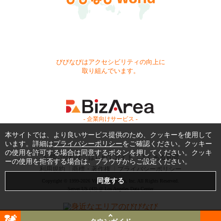
びびなびはアクセシビリティの向上に
取り組んでいます。
- 企業向けサービス -
本サイトでは、より良いサービス提供のため、クッキーを使用して
います。詳細は
プライバシーポリシー
をご確認ください。クッキー
の使用を許可する場合は同意するボタンを押してください。クッキ
お問い合わせ
はじめてガイド
よくある質問
ーの使用を拒否する場合は、ブラウザからご設定ください。
利用規約
商標・著作権
プライバシーポリシー
Copyright © 1999-2026 Vivid Navigation, Inc. All Rights Reserved.
Server US (43) @ Los Angeles Data Center