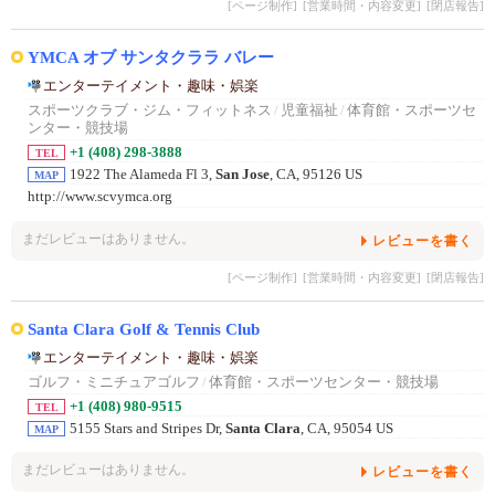
[ページ制作]
[営業時間・内容変更]
[閉店報告]
YMCA オブ サンタクララ バレー
エンターテイメント・趣味・娯楽
スポーツクラブ・ジム・フィットネス
/
児童福祉
/
体育館・スポーツセ
ンター・競技場
+1 (408) 298-3888
TEL
1922 The Alameda Fl 3,
San Jose
, CA, 95126 US
MAP
http://www.scvymca.org
まだレビューはありません。
レビューを書く
[ページ制作]
[営業時間・内容変更]
[閉店報告]
Santa Clara Golf & Tennis Club
エンターテイメント・趣味・娯楽
ゴルフ・ミニチュアゴルフ
/
体育館・スポーツセンター・競技場
+1 (408) 980-9515
TEL
5155 Stars and Stripes Dr,
Santa Clara
, CA, 95054 US
MAP
まだレビューはありません。
レビューを書く