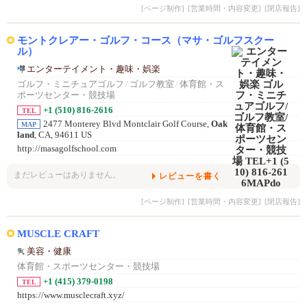
[ページ制作]
[営業時間・内容変更]
[閉店報告]
モントクレアー・ゴルフ・コース（マサ・ゴルフスクー
ル）
エンターテイメント・趣味・娯楽
ゴルフ・ミニチュアゴルフ
/
ゴルフ教室
/
体育館・ス
ポーツセンター・競技場
+1 (510) 816-2616
TEL
2477 Monterey Blvd Montclair Golf Course,
Oak
MAP
land
, CA, 94611 US
http://masagolfschool.com
まだレビューはありません。
レビューを書く
[ページ制作]
[営業時間・内容変更]
[閉店報告]
MUSCLE CRAFT
美容・健康
体育館・スポーツセンター・競技場
+1 (415) 379-0198
TEL
https://www.musclecraft.xyz/