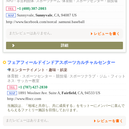
NPO・非営利団体
/
スポーツチーム
/
体育館・スポーツセンター・競技場
+1 (408) 307-2003
TEL
Sunnyvale,
Sunnyvale
, CA, 94087 US
MAP
http://www.facebook.com/norcal .samurai.baseball
まだレビューはありません。
レビューを書く
詳細
フェアフィールドインドアスポーツカルチャルセンター
エンターテイメント・趣味・娯楽
体育館・スポーツセンター・競技場
/
スポーツクラブ・ジム・フィット
ネス
/
サッカー教室
+1 (707) 427-2830
TEL
1891 Woolner Ave. Suite A,
Fairfield
, CA, 94533 US
MAP
http://www.ffiscc.com
当施設は、「地域と共存し、共に成長する」をモットーにメンバーに喜んで
もらえるファミリー施設を目指しております。
まだレビューはありません。
レビューを書く