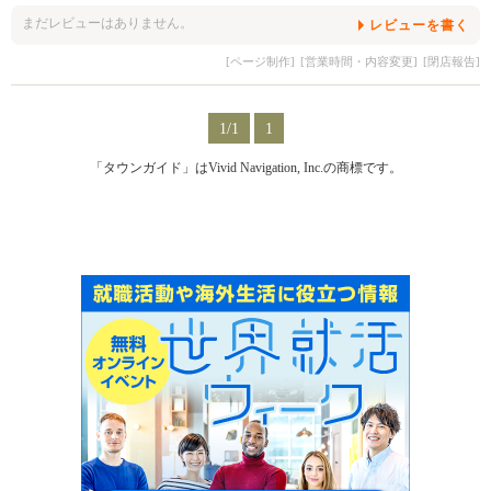
まだレビューはありません。
レビューを書く
[ページ制作]
[営業時間・内容変更]
[閉店報告]
1/1
1
「タウンガイド」はVivid Navigation, Inc.の商標です。