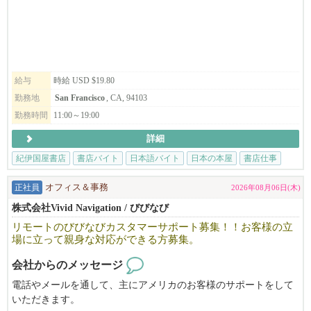
給与
時給 USD $19.80
勤務地
San Francisco
, CA, 94103
勤務時間
11:00～19:00
詳細
紀伊国屋書店
書店バイト
日本語バイト
日本の本屋
書店仕事
正社員
オフィス＆事務
2026年08月06日(木)
株式会社Vivid Navigation / びびなび
リモートのびびなびカスタマーサポート募集！！お客様の立
場に立って親身な対応ができる方募集。
会社からのメッセージ
電話やメールを通して、主にアメリカのお客様のサポートをして
いただきます。