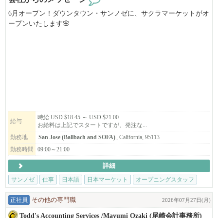
Interview / インタビュー
6月オープン！ダウンタウン・サンノゼに、サクラマーケットがオ
http://www.ekfoodservices.com/interview/
ープンいたします🌸
日本の”コンビニ”を思わせるミニマートをアメリカで。
バイリンガール Chikaさんとのコラボ
https://youtu.be/psfcZrf47sU
それに伴い、寿司職人を募集します！！
まるふくらぁめん
サクラマーケットでは厳選された寿司ビュッフェ、DIY即席ラー
https://www.marufukuramen.com
メン、日本酒&ビールバー、そして抹茶ドリンク店も併設しま
す。
うどん 麦蔵
新鮮な弁当やおにぎりから、お気に入りの日本のスナックやドリ
https://www.mugizo-us.com
ンクまで、大阪ならではの高品質な必需品もご用意しています！
時給 USD $18.45 ～ USD $21.00
給与
お給料は上記でスタートですが、発注な...
RAMEN IZAKAYA YUGEN
新店舗で一緒に働きませんか？？
勤務地
San Jose (Ballbach and SOFA)
, California, 95113
https://www.yugen-us.com
勤務時間
09:00～21:00
【San Jose 店】
SHABUWAY
詳細
184 S Market St, Suite 120
https://www.shabuway.com
San Jose, CA 95113
サンノゼ
仕事
日本語
日本マーケット
オープニングスタッフ
━━━━━━━━━━━━━━━━━━━━━━━━━━━━━━
Application Form : sakuramarketplace.com/jobs
正社員
その他の専門職
2026年07月27日(月)
Email : m.wada@osakamp.com
※米国での違法就労や観光ビザ等での就労は一切お受けしており
Todd's Accounting Services /Mayumi Ozaki (尾崎会計事務所)