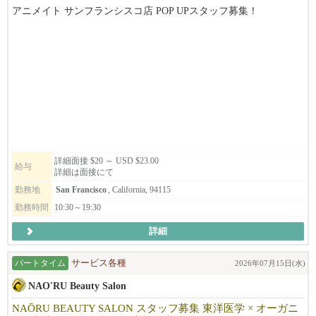
アニメイト サンフランシスコ店 POP UPスタッフ募集！
アニメイトは日本のアニメ・ゲーム関連商品の専門店です。
8月上旬～8月中旬頃から勤務開始予定。週3～5日勤務、週末勤務
可能な方大歓迎です！
実働6～8時間（休憩1時間）。日本語・英語（日常会話レベル）が
できる方。
レジ・商品陳列・接客など店舗運営業務をお任せします。
アニメやグッズが好きな方、明るく前向きに取り組める方歓迎！
詳細面接 $20 ～ USD $23.00
給与
詳細は面接にて
履歴書を usaanimateos950@gmail.com までお送りください。ご応募
勤務地
San Francisco
, California, 94115
お待ちしております。
勤務時間
10:30～19:30
詳細
パートタイム
サービス各種
2026年07月15日(水)
NAO'RU Beauty Salon
NAŌRU BEAUTY SALON スタッフ募集 東洋医学 × オーガニ