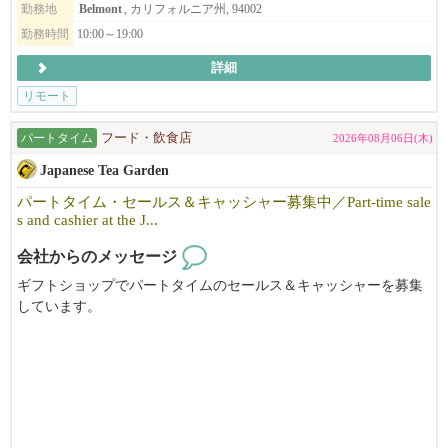
勤務地
Belmont
, カリフォルニア州, 94002
勤務時間
10:00～19:00
詳細
リモート
パートタイム
フード・飲食店
2026年08月06日(木)
Japanese Tea Garden
パートタイム・セールス＆キャッシャー募集中／Part-time sale
s and cashier at the J...
会社からのメッセージ
ギフトショップでパートタイムのセールス＆キャッシャーを募集
しています。
週末に勤務して頂ける方、歓迎いたします。
ジャパニーズ・ティー・ガーデンはSFゴールデンゲートパークの
中心に位置し、世界中から集まるゲストに日本庭園の自然な美し
さや静寂、調和を体験していただく機会を提供しております。