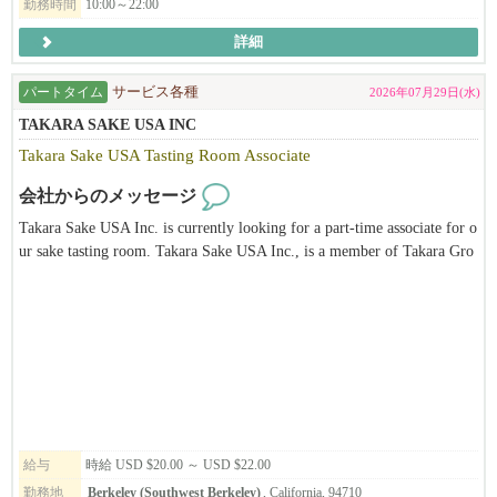
勤務時間
10:00～22:00
※飲食店での転職先をお探しの方（日本・米国から）
※現状に満足を得られいない方
詳細
◆月給レンジ$6500~$10400
※休みが週休2日取れてない方
★日本での飲食経験が4年以上の方（日本でのアルバイト含む）
＊ポジションによりますが、規定範囲内での残業代込みで
パートタイム
サービス各種
2026年07月29日(水)
※米国在住者の方（在米就労資格をお持ちの方）
約$6500-10400程になります。
TAKARA SAKE USA INC
※ラーメン、しゃぶしゃぶ、うどん、焼き鳥の業態経験のある方
昇給して店舗責任者のGMになれば年収で120k以上+ボーナスに
※ビザ代を負担して欲しい方
Takara Sake USA Tasting Room Associate
なります。
※90万円以上の月給を希望の方
※これからの大成長を共に進めたい方
会社からのメッセージ
※アメリカで1番の飲食店を作りたい方
Takara Sake USA Inc. is currently looking for a part-time associate for o
※アメリカに日本の食文化を広めたい方
ur sake tasting room. Takara Sake USA Inc., is a member of Takara Gro
◆福利厚生
※生きた英語を学びたい方
up, the leading corporation of alcohol-related business and biotechnolog
y based in Japan. Takara Sake USA Inc. was established in 1983 in Berk
食事補助
※お陰様で、沢山の皆様からのお問い合わせ頂いております。
eley, California. The main products produced in Berkeley are the "Sho C
制服貸与
※まずはお早めにご応募・ご相談を頂ければと思います。
hiku Bai" brand of Sake, "Takara Mirin" and Plum wine. We also have a
有給制度有り
unique Tasting Room and Sake Museum. It is our hope to introduce the
昇給（実績に応じ）
━━━━━━━━━━━━━━━━━━━━
public not only to different types of sake but also to Japanese culture thr
ボーナス有り(実績とポジションに応じ）
ough our facilities. This position is ideal for someone who has a passion
健康保険サポート
『飲食業界』のイメージ・働き方が１８０度変わる！
for sake and its traditions, is eager to continue learning, and possesses att
労働ビザサポート*諸条件あり
国内では体感できない働き方や面白さを全身で感じられる会社で
ention to detail, organizational skills, time management, physical stamin
住居紹介サポートあり
給与
時給 USD $20.00 ～ USD $22.00
す。
a, and problem-solving abilities, with an added interest in or knowledge
勤務地
Berkeley (Southwest Berkeley)
, California, 94710