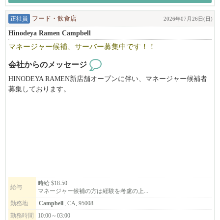
一新環境を変えて美しい街マイアミで私達と一緒にお仕事しませ
んか？
正社員
フード・飲食店
2026年07月26日(日)
Hinodeya Ramen Campbell
※在宅での勤務は今後状況に応じて検討予定です。
マネージャー候補、サーバー募集中です！！
・正社員の方はH1Bのビザサポートが可能です。
会社からのメッセージ
・会計の知識もつくので将来、ご自身の為にもとても勉強になる
HINODEYA RAMEN新店舗オープンに伴い、マネージャー候補者
お仕事です。
募集しております。
・他州・日本からの応募の場合はスカイプで面接致します。
店舗管理経験のある方大募集中です。Visaサポートあります。OP
・お引越しの手当てなどは検討致します。
Tの方も歓迎です。
マイアミで是非皆様のお越しをお待ちしております！
未経験者の方でも歓迎です。ご応募お待ちしております。
お気軽にお問い合わせください（415-786-0187 三浦）
時給 $18.50
給与
マネージャー候補の方は経験を考慮の上...
勤務地
Campbell
, CA, 95008
勤務時間
10:00～03:00