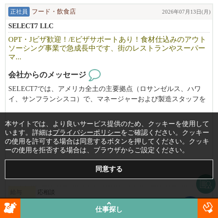
・向上心を持ち、学びながら成長していける方
正社員
フード・飲食店
2026年07月13日(月)
※長期で働ける方を歓迎します。
SELECT7 LLC
OPT・Jビザ歓迎！/Eビザサポートあり！食材仕込みのアウト
NAŌRUで働く魅力
ソーシング事業で急成長中です、街のレストランやスーパー
・時給$30〜（経験・能力により優遇）
マ...
・トップスタイリストMiki（中医学博士）から直接学べる環境
・東洋医学・筋膜・経絡理論を取り入れた、他にはない技術が身
会社からのメッセージ
につきます
SELECT7では、アメリカ全土の主要拠点（ロサンゼルス、ハワ
・柔軟なシフト制・日本語が通じる安心の職場
イ、サンフランシスコ）で、マネージャーおよび製造スタッフを
・少人数で落ち着いた、アットホームな雰囲気
積極的に募集しています。
経験者はもちろん、OPTやビザサポートも充実しているため、海
▼ご応募はこちら
本サイトでは、より良いサービス提供のため、クッキーを使用して
外でのキャリアを築きたい方も安心してご応募いただけます。
います。詳細は
プライバシーポリシー
をご確認ください。クッキー
日本語でMIKIまでご連絡ください！
の使用を許可する場合は同意するボタンを押してください。クッキ
【SELECT7ってどんな会社？】
ーの使用を拒否する場合は、ブラウザからご設定ください。
NAO'RU Beauty Salon
Tel: 408-309-9557 (テキストOK)
SELECT7は「Central Kitchen for Local Restaurants」を標榜し、街の
Address: 1082 E El Camino Rl. #4, Sunnyvale, CA 94087
レストラン様が、お店独自の価値を生み出す調理や接客に、限り
ある人材をより集中させられるよう、野菜などの食材を下ごしら
給与
応相談
ビザサポートについて
えした商品をフレッシュな状態のままお届けするサービスを提供
勤務地
Gardena
, California, 90248
長く働いてくださる方、スキルや姿勢がサロンとマッチした方に
仕事探し
しております。
は、Eビザサポートも検討可能です（条件あり）。
勤務時間
06:00～17:00