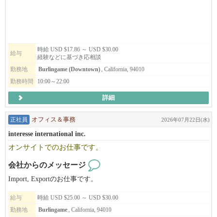
事を通じてお客様に「幸せな食事の体験、日本らしさを感じさ
せ、幸せを提供する」ことを理念としています。そして、仕事を
通じて仲間を大切にする。お客様、仲間、人と関わりながら幸せ
を感じ楽しく働けることを目指している、そんなチームです。
時給 USD $17.86 ～ USD $30.00
給与
経験などに基づき応相談
未経験者でも大丈夫です。難しく考えることはありません。特別
な技能も要りません。人が好きで、人を笑顔にする事を仕事にし
勤務地
Burlingame (Downtown)
, California, 94010
たい方、世界で活躍したい方はぜひチームに加わってください！
勤務時間
10:00～22:00
お待ちしています。
詳細
正社員
オフィス＆事務
2026年07月22日(水)
interesse international inc.
オンサイトでのお仕事です。
会社からのメッセージ
Import, Exportのお仕事です。
給与
時給 USD $25.00 ～ USD $30.00
勤務地
Burlingame
, California, 94010