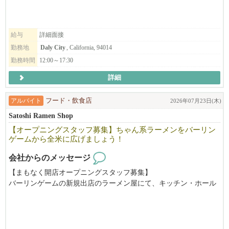
を実行するために進出した業態です。米国を始め世界でRAMENの
主流である「TONKOTSU とんこつ」でなく、和風「だしラーメ
ン」での勝負です。唯一無二の我々のだしラーメンは差別化さ
れ、和食を極めた料理人が作った「和ラーメン」としての新ジャ
給与
詳細面接
ンルを確立、ラーメン店がどんどん増えつつある激戦区CAベイエ
勤務地
Daly City
, California, 94014
リアにおいてもOPEN以来常に地域のトップランキングに座して
勤務時間
12:00～17:30
順調に走ってまいりました。
詳細
２０１６年に米国に進出、サンフランシスコのジャパンタウンで
「ひのでや」の営業開始。その後、現在までにカリフォルニア州
アルバイト
フード・飲食店
2026年07月23日(木)
のサンフランシスコで直営４店舗、テキサスのダラスで直営１店
Satoshi Ramen Shop
舗を運営し、ロサンゼルスで初の直営店が９月にオープンする人
気ラーメン店。まだまだ成長途中の企業です。目標通り世界5極体
【オープニングスタッフ募集】ちゃん系ラーメンをバーリン
ゲームから全米に広げましょう！
制（北米・中南米・アジア・オセアニア・ヨーロッパ進出を2030
年までに達成）に向けて鋭意躍進を続けていくことも目標として
会社からのメッセージ
頑張っています。もちろん、日本や米国内でも展開を進めますの
で、そこを攻め、そして守ってくれる仲間も求めています。
【まもなく開店オープニングスタッフ募集】
バーリンゲームの新規出店のラーメン屋にて、キッチン・ホール
新天地への挑戦と足元の守り、そのための会社体制、ストラテジ
をお手伝いいただける方を募集しています。
ーは「システムで成功し、チーム力で勝つ！」完成されたレシ
ピ、オペレーションを守りつつさらにブラッシュアップしなが
ら、差別化された商品そのものはもちろん、料理だけでなく、食