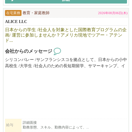
在宅業務
教育・家庭教師
2026年08月06日(木)
ALICE LLC
日本からの学生 /社会人を対象とした国際教育プログラムの企
画/ 運営に参加しませんか？アメリカ現地でツアー・アテン
ド...
会社からのメッセージ
シリコンバレー /サンフランシスコを拠点として、日本からの小中
高校生 /大学生 /社会人のための長短期留学、サマーキャンプ、イ
ンターンシップ（アメリカ企業実務研修）やホームステイ手配の
ほか、学校 /企業向けの教育ツアー/視察ツアーやプログラムの企
画 /運営 /サポートを提供しています。
ツアーやプログラムの現地アテンドの他は、生活パターンに合わ
せたフレックスタイムで自宅からリモートワーク。スタッフ全員
がオンラインで繋がって楽しくお仕事をしています。
ベイエリアにお住まいで、留学生の渡米が集中する春休み/夏休み
にもいっしょに動いて下さる方を歓迎します。アメリカ留学また
は在住経験のある方も歓迎、日本からでもリモートでお仕事して
詳細面接
給与
勤務形態、スキル、勤務内容によって、...
頂けます。