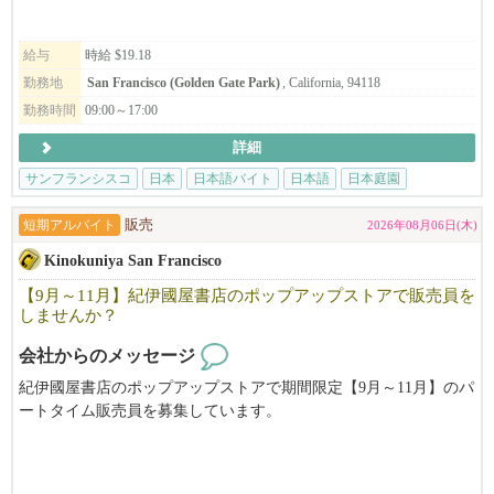
『日本の文化や心をつたえる』お仕事をしてみませんか？
Takまでお電話ください。415-516-1423
給与
時給 $19.18
＝＝＝＝
勤務地
San Francisco (Golden Gate Park)
, California, 94118
勤務時間
09:00～17:00
We are hiring part time sales and cashier at The Japanese Tea Garden's gi
ft shop.
詳細
The Japanese Tea Garden provides visitors from around the world with a
サンフランシスコ
日本
日本語バイト
日本語
日本庭園
n opportunity to experience the natural beauty, tranquility and harmony
of a Japanese-style garden in the heart of San Francisco’s Golden Gate P
短期アルバイト
販売
2026年08月06日(木)
ark.
Originally created as a “Japanese Village”
Kinokuniya San Francisco
【9月～11月】紀伊國屋書店のポップアップストアで販売員を
Feel free to call 415-516-1423 (Tak Matsuba)
しませんか？
会社からのメッセージ
紀伊國屋書店のポップアップストアで期間限定【9月～11月】のパ
ートタイム販売員を募集しています。
アニメ・マンガに特化したお店で働いてみませんか？