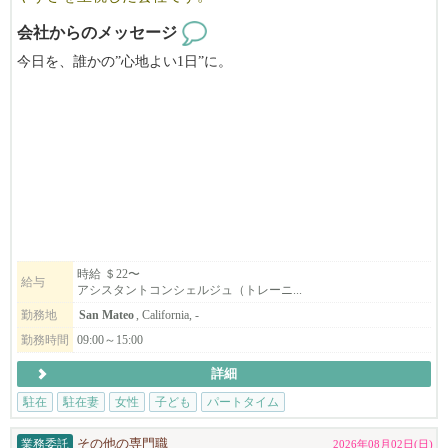
会社からのメッセージ
今日を、誰かの”心地よい1日”に。
Japan Home Concierge は、ベイエリア初の日本人による家事代行サ
ービスです。
私たちは単なるハウスキーピングではありません。
忙しい日常を支えるホームコンシェルジュとして、
日本の家事で日々の安心と心地よさをお届けしています。
現在サンマテオ支部、サンタクララ支部、イーストベイ支部が発
時給 ＄22〜
給与
アシスタントコンシェルジュ（トレーニ...
足しました。
更なるサービス拡大のためベイエリア全域でコンシェルジュを募
勤務地
San Mateo
, California, -
集しています。
勤務時間
09:00～15:00
詳細
英語に自信がない、社会と繋がりを持ちたい、日々にやりがいを
駐在
駐在妻
女性
子ども
パートタイム
感じたい方
子どもの学校の時間しか働けない、未経験の方も歓迎します。
業務委託
その他の専門職
2026年08月02日(日)