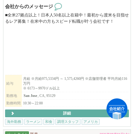
会社からのメッセージ
■全米27拠点以上！日本人50名以上在籍中！最初から渡米を目指せ
るレア募集！在米中の方もスピード転職が叶う会社です！
■当社は安心のE２ビザ長期5年滞在サポート。J1ビザの様な短期の
縛りや日本での研修はありません！
■100%米国法人企業です。
■月給975,5334円～1,575,4260円
→6173ドル～9970ドル以上
⇨ ⇨ アメリカという国で働く。あなたの経験を世界へ。夢の
アメリカへ、世界進出のチャンスを掴みませんか？業務拡大に伴
月給 ※月給975,5334円 ～ 1,575,4260円 ※店舗管理者 平均月給116
給与
万円
い、米国で活躍する仲間を大募集します！⇨ ⇨
※ 6173～9970ドル以上
勤務地
San Jose
, CA, 95129
▶︎こんな方は、まずはご応募してみてください。
日本在住でアメリカでの飲食業の大成功を夢見ている方。米国在
勤務時間
10:30～22:00
住者で転職をお考えの方。
詳細
▶︎弊社の特徴
海外勤務
ラーメン
和食
調理スタッフ
アメリカ
年間最大​14日間の長期リフレッシュ休暇取得可能！殆どの社員の