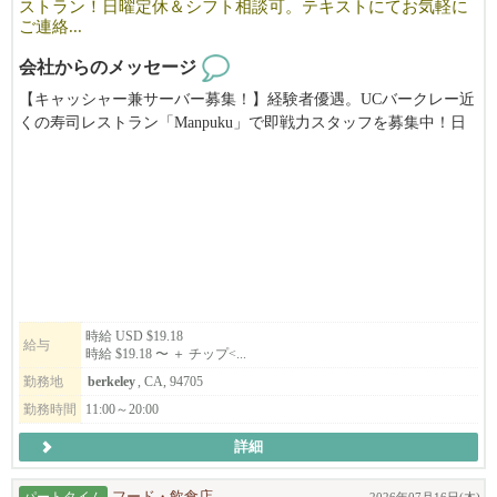
ストラン！日曜定休＆シフト相談可。テキストにてお気軽に
ご連絡...
会社からのメッセージ
【キャッシャー兼サーバー募集！】経験者優遇。UCバークレー近
くの寿司レストラン「Manpuku」で即戦力スタッフを募集中！日
曜定休でプライベートも充実。慣れたらランチタイムをお任せし
ます。あなたの経験を活かせる環境です！（時給$19.18〜＋チッ
プ）
時給 USD $19.18
給与
時給 $19.18 〜 ＋ チップ<...
勤務地
berkeley
, CA, 94705
勤務時間
11:00～20:00
詳細
パートタイム
フード・飲食店
2026年07月16日(木)