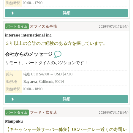
勤務時間
09:00～17:00
詳細
パートタイム
オフィス＆事務
2026年07月17日(金)
interesse international inc.
３年以上の会計のご経験のある方を探しています。
会社からのメッセージ
リモート、パートタイムのポジションです！
給与
時給 USD $42.00 ～ USD $47.00
勤務地
Bay area
, California, 95014
勤務時間
09:00～18:00
詳細
パートタイム
フード・飲食店
2026年07月17日(金)
Manpuku
【キャッシャー兼サーバー募集】UCバークレー近くの寿司レ