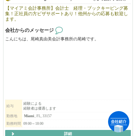
ません。
【マイアミ会計事務所】会計士 経理・ブックキーピング募
※書類選考での落選した方への返答は致しておりません。何卒ご
集！正社員の方ビザサポートあり！他州からの応募も歓迎し
理解頂ければと思います。
ます。
※過去に一度落選した方への返答は致しておりません。
会社からのメッセージ
こんにちは、尾崎真由美会計事務所の尾崎です。
私たちはフロリダ州マイアミとワシントン州シアトルにオフィス
を構え、アメリカでの会社設立サービスを行なっています。
簡単、迅速、低価格でアメリカでの会社設立をお手伝いしており
ます。
また、個人のお客様においては、ご本人様、ご家族様の財産蓄
積、安心できる老後プランや適切なご投資をご提案致しておりま
す。
納税対象収入額を減らし、払わなくていい無駄な納税を避け、個
経験による
給与
経験者は優遇します
人様の財産増加のお手伝いをします。
勤務地
Miami
, FL, 33157
◆現在、尾崎会計事務所では多忙につき、日本語の「経理 会計
勤務時間
09:00～18:00
士」を募集しています◆
詳細