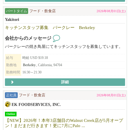
ローカルのお客様を中心に、新規・リピーターともに安定して来
パートタイム
フード・飲食店
2026年08月01日(土)
店があり、
Yakitori
丁寧なカウンセリングと高いサービス品質を大切にしているた
め、
キッチンスタッフ募集 バークレー Berkeley
お客様との信頼関係を築きやすく、リピートにもつながりやすい
会社からのメッセージ
サロンです。
バークレーの焼き鳥屋にてキッチンスタッフを募集しています。
「Japanese Head Spa」は特に人気が高く、
他サロンと差別化できる技術として学ぶことができます。
給与
時給 USD $19.18
勤務地
Berkeley
, California, 94704
リニューアルしたばかりの清潔で働きやすいサロンで、
勤務時間
16:30～21:30
今後さらに拡大していく予定です。
詳細
「海外で働くのが初めてで不安…」という方も、しっかりサポー
トしますのでご安心ください！
正社員
フード・飲食店
2026年08月01日(土)
EK FOODSERVICES, INC.
顧客がいない状態からでも入客できる環境があります。
まずはお気軽にご連絡ください！
Online
【NEW】2026年！本年3店舗目のWalnut Creek店が5月オープ
ン！まだまだ行きます！更に7月にPalo ...