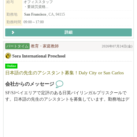
給与
オフィススタッフ
就労資格をお持ちの方、是非ご応募ください。
・要就労資格...
あわせて、新店Hinodeya Ramen Berkeley店で働いて頂けるスタッ
勤務地
San Francisco
, CA, 94115
フも募集しております（要就労資格）。
勤務時間
09:00～17:00
詳細
弊社 彩々楽ダイニンググループは創業1886年本社は埼玉県。日本
料理店を始めとして蕎麦店や和風ラーメン店など和食を軸とした
パートタイム
教育・家庭教師
2026年07月24日(金)
飲食店を展開している会社です。元々は埼玉の片田舎の一飲食店
であった実家「ひのでや食堂」でしたが、4代目当主である私が20
Sora International Preschool
代30代と欧州や米国などで海外勤務をした経験を通じ、世界にお
ける和食の特異性（うまみ だしの概念）や調理技巧の素晴らし
Online
日本語の先生のアシスタント募集！Daly City or San Carlos
さに気づいたことから、こういった素晴らしい日本の食文化を世
界中どこでも誰でも楽しめる普遍的なものにしたい！ダシの文化
会社からのメッセージ
を広めたい！と決心し、その手段として懐石や純和食などではな
く、ラーメンで挑戦しようと奮起して10カ年の海外進出計画を立
SF/SJベイエリアで定評のある日英バイリンガルプリスクールで
てて実行し2016年に米国進出を果たしました。
す。日本語の先生のアシスタントを募集しています。勤務地はデ
イリーシティ、またはサンカルロスです。ご興味がある方は、メ
そのような経緯で生まれた我々「和風ラーメンひのでや HIONOD
ールにてお気軽にお問い合わせください。
EYA RAMEN AND BAR」は単にラーメンを売る「海外のラーメン
店」ということではありません。ダシの文化、うまみの魅力を和
風だしラーメンを通じて全米、そして世界に広める。という理念