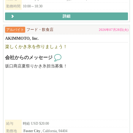
of Japanese culture being a huge plus.
◆◇飲食店もそこで働くスタッフも正当に評価される環境
勤務時間
10:00～18:30
◆応募要件
例えば、ラーメン１杯の値段ってどのくらいを想像しますか？
詳細
日本国内では​1,000円程度で食べられるお店もありますが、
飲食経験が３年以上（ジャンル不問）
アメリカでは​3000円前後が普通の値段！
店長・マネージャー（管理職）としての経験有り
アルバイト
フード・飲食店
2026年07月28日(火)
海外旅行に行ってびっくりしてしまう人もいますよね。
社会人としての最低限のPCスキル（エクセル・ワード等）
AKIMMOTO, Inc.
それは、そのブランドやそこで働くスタッフに対するリスペクト
楽しくかき氷を作りましょう！
ビザの発給も条件つきで、こちらでサポートします。
の表れ。
国内と比べる訳ではありませんが、そういった部分が大きく違う
会社からのメッセージ
応募者の方の状況によっても、スケジュールや条件等合わせる事
様に感じます。
坂口商店夏祭りかき氷担当募集！
が出来るかと思います。
だからこそ、働くスタッフには給与などの部分でしっかりと還元
出来る限りスムーズに赴任出来るよう手助けするので、まずはお
することができているんです！
気軽にご相談ください。
◆◇実際に、当社で働く日本人スタッフの給与は
弊社のミッションは本物の和食・ラーメンとつけ麺を現地にて提
​※月給975,5334円～1,575,4260円​ →​ 6173ドル～9970ドル以上 ​※
供すること、
$1=¥1​58 （2026年3月換算）
そしてフルダイニングレストランとして、楽しい食の空間を創り
頑張って働いてもらった分は、しっかりと給与で評価していま
上げていく事です。
す。
ミッションに共感して頂ける方、異国の地でキャリアアップを目
指したい方、将来基幹メンバーになって頂く方を大募集中です。
給与
時給 USD $20.00
◆◇働きやすい環境面も完備！
現在会社として大きく成長していく上で変革期の為、ともに成長
既定の休暇・勤務時間を遵守する事が法律で定められており、
勤務地
Foster City
, California, 94404