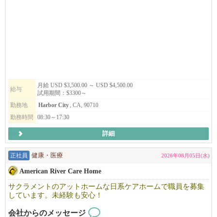
操作方法やサービス・契約内容のご案内、テクニカルサポート、
またどうやったら広告効果を出せるか、お客様と一緒に悩み考え
て
サポートをするお仕事です。
責任感があり、マルチタスクや時間の管理が得意な方を募集して
います。
月給 USD $3,500.00 ～ USD $4,500.00
給与
試用期間：$3300～
勤務地
Harbor City
, CA, 90710
勤務時間
08:30～17:30
詳細
正社員
健康・医療
2026年08月05日(水)
American River Care Home
サクラメントのアットホームな日系ケアホームで職員を募集
しています。未経験も安心！
会社からのメッセージ