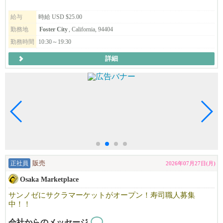
在籍スタッフは​約1000名の大人数を抱える当社では、日本人スタ
ッフも45以上活躍中！
給与
時給 USD $25.00
海外での勤務自体が初挑戦の方も、新たな挑戦の場として選ばれ
勤務地
Foster City
, California, 94404
る会社です。
勤務時間
10:30～19:30
最初は英語が全く話せない状態で入社し、今では大活躍中の方も
詳細
おります。
働くうちに徐々に覚えていってもらえればOKですし、
ほとんどのスタッフが、いつの間にかコミュニケーションを取れ
るようになっているのでご安心を。
将来の部分までサポートしのびのび活躍してもらっています。
━━━━━━━━━━━━━━━━━━━━
◆◇もっと我々を知りたい人には。
正社員
販売
2026年07月27日(月)
EK FOOD SERVICES
http://www.ekfoodservices.com/
Osaka Marketplace
サンノゼにサクラマーケットがオープン！寿司職人募集
Workstyle / アメリカでの働き方改革
中！！
http://www.ekfoodservices.com/workstyle/
会社からのメッセージ