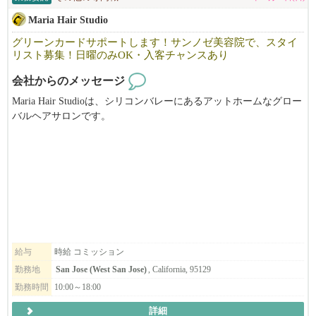
トレーニングもありますし、不安なまま1人にしません。
Maria Hair Studio
グリーンカードサポートします！サンノゼ美容院で、スタイ
さまざまな背景や課題を抱える日本人女性が、安心して働ける場
リスト募集！日曜のみOK・入客チャンスあり
をつくりたい、その想いで立ち上げた会社です。
会社からのメッセージ
たくさんの日本人女性が働いています。
Maria Hair Studioは、シリコンバレーにあるアットホームなグロー
バルヘアサロンです。
ご興味のある方は、ぜひお気軽にお問い合わせください。
日本人・韓国人スタイリストが在籍する多国籍な環境で、
お互いに協力しながら、それぞれの技術や経験を活かし、高いク
オリティのサービスを提供しています。
オーナーもスタッフも穏やかで話しやすく、
初めての方でも安心してスタートできる雰囲気を大切にしていま
す。
給与
時給 コミッション
当サロンでは、日常にフィットするナチュラルスタイルから、
勤務地
San Jose (West San Jose)
, California, 95129
トレンドスタイル、特別なイベント向けのスタイルまで幅広く対
勤務時間
10:00～18:00
応しており、
美容師として様々な技術・スタイルを経験できる環境です。
詳細