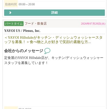
していける方に来て頂けると嬉しいです!
公休やシフト管理された勤務時間など、無理なく働ける環境が整
勤務時間
09:00～20:00
っています。
詳細
若手～中堅問わず、全員が働きやすい環境整備を、
*応募の際は、必ず履歴書の送付を宜しくお願い致します。（日本
会社として推進し、常にブラッシュアップしているんです！
語/英語どちらでもOKです）
パートタイム
フード・飲食店
なんと、年間最大​14日間のリフレッシュ休暇、2週間程度のバケー
2026年07月28日(火)
ご応募いただいた内容を確認のうえ、選考にお進みいただく場合
ションを皆さん楽しんでます！
YAYOI US / Plenus, Inc.
のみ、5日以内に弊社よりご連絡いたします。
期間内に弊社から連絡がない場合は、誠に恐れ入りますが今回は
＜YAYOI Hillsdaleがキッチン・ディッシュウォッシャースタ
━━━━━━━━━━━━━━━━━━━━
ッフを募集！＞食べ物と人が好きで笑顔の素敵な方...
見送らせていただいたものとしてご了承ください。
◆◇オシャレに『笑顔』で働ける！
会社からのメッセージ
煙がもくもくのラーメン店や、所々汚い居酒屋…等、
【赴任までのプロセス】
定食屋のYAYOI Hillsdale店が、キッチン/ディッシュウォッシャー
そういったブランドは当社には１店舗もありません。
スタッフを募集しています！
流行の最先端とも評される立地でも展開をしているから、
1.履歴書送付（書類審査）
食べ物と人が好きで笑顔の素敵な方、お待ちしています。
味だけでなくそういった部分にも随所にこだわりが多数！
2.Zoom及び対面での面接 (2~3回）
そんな社風や条件が揃っているから、
3.採用決定
DOE from $19 + Tip
日本国内で活躍された後、当社に活躍の場を移し働き続けている
4.ビザ資料集め
スタッフも多数！
5.日本の米国大使館での面接（資料が揃った後、2か月以内）
ご興味のある方は、ぜひご応募ください！
6.赴任
◆◇不安を感じさせない店舗展開ペース！
202​5年も​3店舗の出店を実績と、2026年も​続々新店開店を予定して
い​ます！