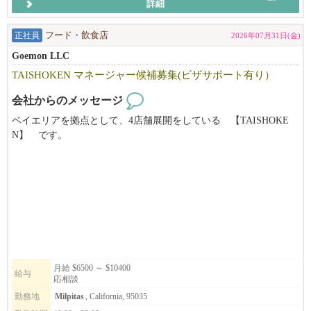
詳細
━━━━━━━━━━━━━━━━━━━━
正社員
フード・飲食店
2026年07月31日(金)
飲食業を愛する人に、次の世界を。
ニューヨークで、ワイン片手にラーメンを食べる夫婦がいれば、
Goemon LLC
しゃぶしゃぶ、ラーメンを得意げに語るビジネスマンがシリコン
TAISHOKEN マネージャー候補募集(ビザサポート有り）
バレーにいる。
デリバリーのうどんは大人気。
会社からのメッセージ
ベイエリアを拠点として、4店舗展開をしている 【TAISHOKE
日本食の可能性が、ここにはある。
N】 です。
その最先端を、EK FOOD SERVICESは走っています。
キッチンの管理職ポジションを募集致します。
アメリカという国で、次のキャリアを歩む。
弊社の''和食で幸せを創っていく''ミッションに共感頂ける方、
飲食業を愛するあなたに、新しい挑戦の形を提案します。
アメリカの飲食に本気で挑戦していきたい方のご応募、お待ちし
ております!
━━━━━━━━━━━━━━━━━━━━
*別ブランドのStonemill Matchaも含め、それぞれ店舗展開を計画
◆◇こんな方はぜひご応募をご検討ください◇◆
しております。
候補者の方のキャリアアップとして、将来的に次のステージを目
月給 $6500 ～ $10400
★日本での飲食経験4年以上必須となります。
給与
応相談
指せるような
☆ビザの観点から採用が難しい方への通達はしておりません。
会社を目指しています。
勤務地
Milpitas
, California, 95035