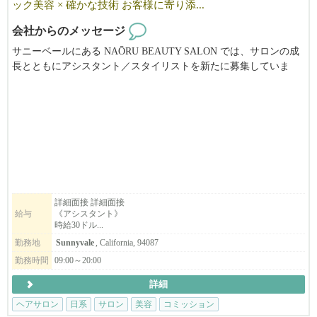
ック美容 × 確かな技術 お客様に寄り添...
会社からのメッセージ
サニーベールにある NAŌRU BEAUTY SALON では、サロンの成
長とともにアシスタント／スタイリストを新たに募集していま
す。
東洋医学と自然療法を取り入れた独自の施術を通じて、お客様一
人ひとりの「本来の美しさと健康」を引き出すことを大切にして
います。
募集職種
・スタイリスト
・アシスタント
詳細面接 詳細面接
給与
《アシスタント》
・ボディマッサージセラピスト（同時募集）
時給30ドル...
勤務地
Sunnyvale
, California, 94087
こんな方をお待ちしています
・美容師免許（日本または米国）をお持ちの方、または実務経験
勤務時間
09:00～20:00
のある方
詳細
・東洋医学や自然派美容に興味がある方
・一人ひとりのお客様と丁寧に向き合いたい方
ヘアサロン
日系
サロン
美容
コミッション