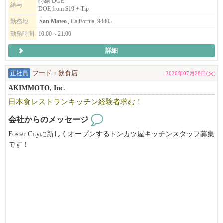
時給 DOE
勢いのある母体があるから、オープニングスタッフや昇格のチャ
給与
DOE from $19 + Tip
ンスも多数！
勤務地
San Mateo
, California, 94403
キャリアアップを目指す方にも最適なタイミングです。
勤務時間
10:00～21:00
◆◇経験を活かし、新たな学びもある職場
詳細
ラーメンや居酒屋（個人店・チェーン店問わず）…など、
弊社展開ブランドに近い経験を持つ者から、多様な経験を経て、
正社員
フード・飲食店
2026年07月28日(火)
マネージャーに就任している者…など、様々なスタッフが在籍し
活躍中！
AKIMMOTO, Inc.
日本食レストランキッチン経験者求む！
◆◇ビザ取得に際し、経験ジャンルの部分での規定もあります為、
応募・面接時に詳細のお話しをさせていただければと思います
会社からのメッセージ
が、
Foster Cityに新しくオープンするトンカツ屋キッチンスタッフ募集
ご自身の経験を活かせ、実践の中で新たな学びを感じられる職場
です！
です！
味・食材を含めクオリティにこだわる店舗を展開中だから、
仕事内容にもご納得いただけるかと思います。
━━━━━━━━━━━━━━━━━━━━
◆◇現在のスタッフについて