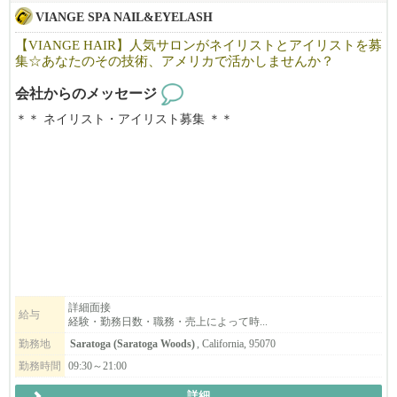
VIANGE SPA NAIL&EYELASH
【VIANGE HAIR】人気サロンがネイリストとアイリストを募
集☆あなたのその技術、アメリカで活かしませんか？
会社からのメッセージ
＊＊ ネイリスト・アイリスト募集 ＊＊
カリフォルニアで10年以上地元のお客様に愛されているJapanese n
ail＆Eyelash salonです。
「日本の技術で満足してもらいたい！」そんな思いで一人一人の
お客様に満足頂けるよう日本のサービスを提供しています。
明るく、フレンドリーな雰囲気で、溶け込みやすい環境です。仕
事も親切・丁寧に教えますので安心して働けます。
空いた時間を活用したい方・フルに仕事をしたい方・落ち着いた
雰囲気で、気軽に働きたい方・技術職に戻りたい方、
働き方に合わせてフレックスに対応できるのが弊社の特徴です。
詳細面接
給与
経験・勤務日数・職務・売上によって時...
まずはお気軽にご連絡下さい。ご応募お待ちしております。
勤務地
Saratoga (Saratoga Woods)
, California, 95070
勤務時間
09:30～21:00
詳細