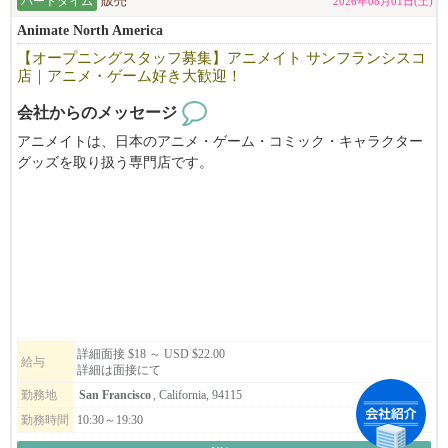
皆さんが年に1度は2週間程度の帰国やバケーションを楽しんでま
パートタイム
販売
2026年08月01日(土)
す！
Animate North America
「ええっ！そんなに休み取れるんですか？と驚かれる事も多いで
【オープニングスタッフ募集】アニメイト サンフランシスコ
す。」（笑）
店｜アニメ・ゲーム好き大歓迎！
当社ブランドで働​く店舗管理者の平均年収は約1​,402万円（日本人
会社からのメッセージ
スタッフ平均月給​116.9万円）。
アニメイトは、日本のアニメ・ゲーム・コミック・キャラクター
グッズを取り扱う専門店です。
​※為替レート $1=¥158 （2026年3月換算）
このたび、サンフランシスコ店のオープンに伴い、オープニング
​※2​025年1月から7月までの平均月給実績より算出
スタッフを募集しています。
​※月給平均給与は1年以上勤務している2025年の平均月給実績
※給与は確約するものではなく能力で異なります。当社評価規定
パートタイム・フルタイムともに募集中！
により算出
アニメやゲームが好きな方はもちろん、接客が好きな方や、日本
※要項に明記されている給与は平均です。実際に平均以上取得し
語・英語を活かして働きたい方も大歓迎。
ている方は管理者数の半分弱です。
新しいお店を一緒につくり、お客様に「また来たい」と思ってい
ただける店舗を目指しませんか？
詳細面接 $18 ～ USD $22.00
▶︎応募のポイント♪
給与
詳細は面接にて
おかげさまで大変多くのお問合せを頂いております。
レジュメを添えてご応募ください。皆さまからのご応募を心より
勤務地
San Francisco
, California, 94115
職務経歴や履歴書については、なるべく詳細を明記して頂けると
お待ちしております。
選考確率がグンっと上がります！
勤務時間
10:30～19:30