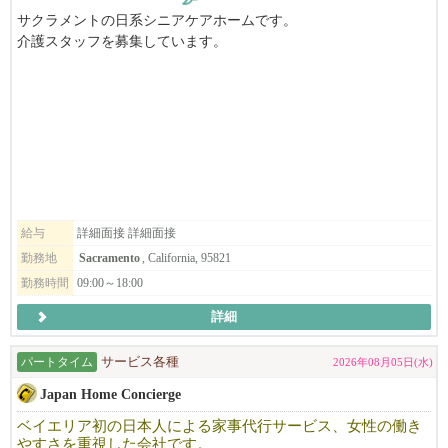
サクラメントの日系シニアケアホームです。
介護スタッフを募集しています。
😊アットホームな雰囲気で残業はあまりない働きやすい環境で
す。
😊未経験の応募もOK！
日本食が提供できる日本語スタッフ常駐の数少ないケアホームで
す。
日本人・日系人のシニアの皆さんに「日本らしさ」を感じてもら
いたい、
給与
詳細面接 詳細面接
そんな気持ちでここまでやってきました。
勤務地
Sacramento
, California, 95821
勤務時間
09:00～18:00
しっかり、トレーニングするプログラムがあります。
未経験者も大歓迎です！
詳細
ご応募の際には[応募はこちら]からご連絡ださい。
パートタイム
サービス各種
2026年08月05日(水)
Japan Home Concierge
ベイエリア初の日本人による家事代行サービス、女性の働き
やすさを重視した会社です。