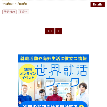
การศึกษา / เลี้ยงเด็ก
Details
予防接種
子育て
1/1
1