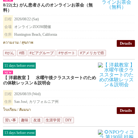
8/22(土) がん患者さんのオンラインお茶会（無
料）
日程
2026/08/22 (Sat)
会場
オンラインZOOM開催
住所
Huntington Beach, California
ความงาม / สุขภาพ
Details
#がん
#癌
#ピアグループ
#サポート
#アメリカで癌
11 days before event
NEW
【 洋裁教室 】 水曜午後クラススタートのため
の体験レッスン＆説明会
日程
2026/08/19 (Wed)
住所
San José, カリフォルニア州
โรงเรียน / สัมมนา
Details
習い事
趣味
友達
生涯学習
DIY
13 days before event