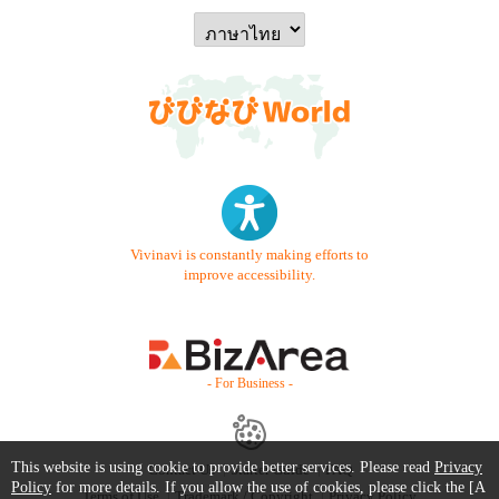
Vivinavi is constantly making efforts to
improve accessibility.
- For Business -
This website is using cookie to provide better services. Please read
Privacy
Contact Us
Starter Guide
FAQ
Policy
for more details. If you allow the use of cookies, please click the [A
Terms of Use
Trademark / Copyright
Privacy Policy