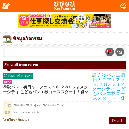
San Francisco
ข้อมูลกิจกรรม
Show all from recent
20 days before event
NEW
🎉秋バレエ初日ミニフェスト８/２８♪ フォスタ
ーシティ こどもバレエ秋コーススタート！🩰✨
日程
2026/08/28 (Fri) - 2026/08/31 (Mon)
住所
San Franicsco, CA
โรงเรียน / สัมมนา
Details