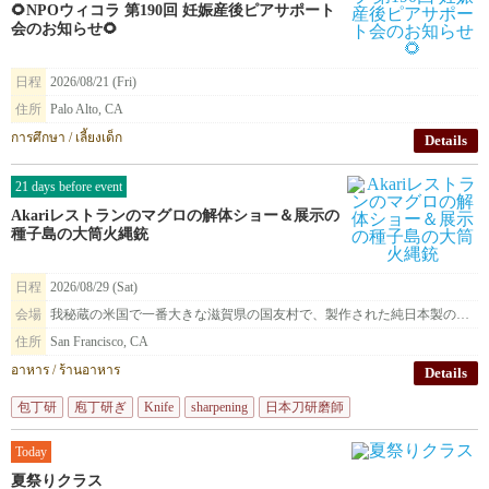
🌻NPOウィコラ 第190回 妊娠産後ピアサポート
会のお知らせ🌻
日程
2026/08/21 (Fri)
住所
Palo Alto, CA
การศึกษา / เลี้ยงเด็ก
Details
21 days before event
Akariレストランのマグロの解体ショー＆展示の
種子島の大筒火縄銃
日程
2026/08/29 (Sat)
会場
我秘蔵の米国で一番大きな滋賀県の国友村で、製作された純日本製の種子島火縄銃を展示致します。
住所
San Francisco, CA
อาหาร / ร้านอาหาร
Details
包丁研
庖丁研ぎ
Knife
sharpening
日本刀研磨師
Today
夏祭りクラス