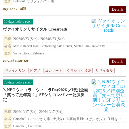
住所
Belmont, カリフォルニア州
ฤดูกาล / งานพิธี
Details
15 days before event
ヴァイオリンリサイタル Crossroads
日程
2026/08/23 (Sun) - 2026/08/23 (Sun)
会場
Music Recital Hall, Performing Arts Center, Santa Clara University
住所
Santa Clara, California
คอนเสริตแสดงสด
Details
ヴァイオリン
ピアノ
コンサート
クラシック音楽
リサイタル
70 days before event
＼NPOウィコラ ウィコラDay2026 ／特別企画
「笑って更年期！」SFシリコンバレー公演決
定！
日程
2026/10/17 (Sat) - 2026/10/17 (Sat)
会場
Campbell（ミツワから車で約5分）※事前登録いただいた方に住所をご案内します
住所
Campbell, California