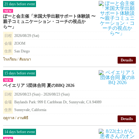
21 days before event
NEW
ぽーと会主催「米国大学出願サポート体験談 〜
親子コミュニケーション・コーチの視点か
ら〜」
日程
2026/08/29 (Sat)
会場
ZOOM
住所
San Diego
โรงเรียน / สัมมนา
Details
15 days before event
NEW
ベイエリア 5団体合同 夏のBBQ 2026
日程
2026/08/23 (Sun) - 2026/08/23 (Sun)
会場
Baylands Park: 999 E Caribbean Dr, Sunnyvale, CA 94089
住所
Sunnyvale, California
ฤดูกาล / งานพิธี
Details
14 days before event
NEW