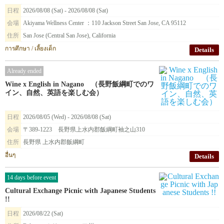
日程
2026/08/08 (Sat) - 2026/08/08 (Sat)
会場
Akiyama Wellness Center ：110 Jackson Street San Jose, CA 95112
住所
San Jose (Central San Jose), California
การศึกษา / เลี้ยงเด็ก
Details
Already ended
Wine x English in Nagano （長野飯綱町でのワ
イン、自然、英語を楽しむ会）
日程
2026/08/05 (Wed) - 2026/08/08 (Sat)
会場
〒389-1223 長野県上水内郡飯綱町袖之山310
住所
長野県 上水内郡飯綱町
อื่นๆ
Details
14 days before event
Cultural Exchange Picnic with Japanese Students
!!
日程
2026/08/22 (Sat)