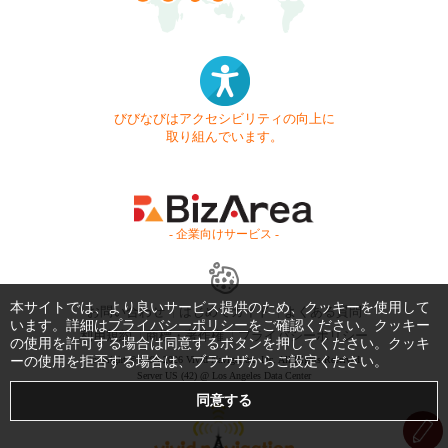
びびなびはアクセシビリティの向上に
取り組んでいます。
- 企業向けサービス -
本サイトでは、より良いサービス提供のため、クッキーを使用して
お問い合わせ
はじめてガイド
よくある質問
います。詳細は
プライバシーポリシー
をご確認ください。クッキー
利用規約
商標・著作権
プライバシーポリシー
の使用を許可する場合は同意するボタンを押してください。クッキ
ーの使用を拒否する場合は、ブラウザからご設定ください。
Copyright © 1999-2026 Vivid Navigation, Inc. All Rights Reserved.
Server US (42) @ Los Angeles Data Center