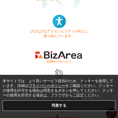
びびなびはアクセシビリティの向上に
取り組んでいます。
- 企業向けサービス -
本サイトでは、より良いサービス提供のため、クッキーを使用して
お問い合わせ
はじめてガイド
よくある質問
います。詳細は
プライバシーポリシー
をご確認ください。クッキー
利用規約
商標・著作権
プライバシーポリシー
の使用を許可する場合は同意するボタンを押してください。クッキ
ーの使用を拒否する場合は、ブラウザからご設定ください。
Copyright © 1999-2026 Vivid Navigation, Inc. All Rights Reserved.
Server US (45) @ Los Angeles Data Center