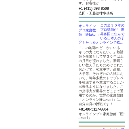
す。お客様が...
+1 (415) 398-8508
広田・工藤法律事務所
この道３０年の
プロ講師が、世
界各国に住んで
いる日本人の子
どもたちをオンラインで指...
「この地球のどこかにいる
キミの力になりたい。」塾講
師を生業として早３０年以上
の月日が流れました。素晴ら
しい教え子たちにめぐまれた
おかげで、私立中学、高校、
大学等、それぞれの入試にお
いて、毎年多数のトップレベ
ル校進学者を輩出することが
出来るようになりました。こ
の指導力が世界のどこまで通
用するのか。世界の家庭教師
「オンライン匠takumi」は、
自分自身の挑戦です！
+81-80-5117-6604
オンラインプロ家庭教師「匠t
akumi」