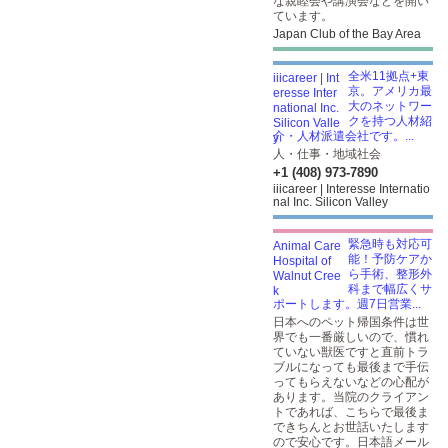
な親睦会や講演会などを開い
ています。
Japan Club of the Bay Area
全米11拠点+東
京。アメリカ最
大のネットワー
クを持つ人材紹
介・人材派遣会社です。...
人・仕事・地域社会
+1 (408) 973-7890
iiicareer | Interesse Internatio
nal Inc. Silicon Valley
緊急時も対応可
能！予防ケアか
ら手術、整形外
科まで幅広くサ
ポートします。週7日営業...
日本へのペット帰国条件は世
界でも一番厳しいので、慣れ
ていない獣医ですと直前トラ
ブルになっても最後まで手伝
ってもらえないなどの心配が
あります。当院のクライアン
トであれば、こちらで最後ま
できちんとお世話いたします
ので安心です。日本語メール