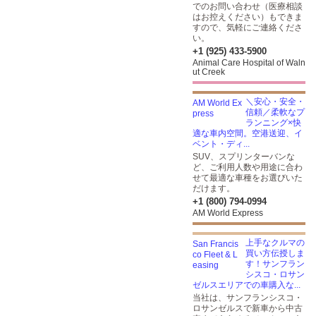
でのお問い合わせ（医療相談
はお控えください）もできま
すので、気軽にご連絡くださ
い。
+1 (925) 433-5900
Animal Care Hospital of Waln
ut Creek
＼安心・安全・
信頼／柔軟なプ
ランニング×快
適な車内空間。空港送迎、イ
ベント・ディ...
SUV、スプリンターバンな
ど、ご利用人数や用途に合わ
せて最適な車種をお選びいた
だけます。
+1 (800) 794-0994
AM World Express
上手なクルマの
買い方伝授しま
す！サンフラン
シスコ・ロサン
ゼルスエリアでの車購入な...
当社は、サンフランシスコ・
ロサンゼルスで新車から中古