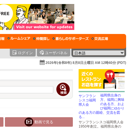
ログイン
ユーザパネル
2026年(令和8年) 8月8日土曜日 AM 12時40分 (PDT)
福岡県出身の
方、福岡に興味
のある方、およ
び福岡にゆかり
のある方の親睦、交流を図
る...
動画で見る
サンフランシスコ福岡県人会
1950年創立。福岡県出身の