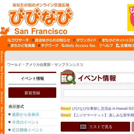
San Francisco
ワールド
>
アメリカ合衆国
>
サンフランシスコ
イベント情報
新規登録
表示形式
News!
びびなび仕事探し交流会 in Hawaii 9/26（
最新から全表示
News!
【ニジヤマーケット】 楽しみな新学
今月のイベント
リストで見る
近日開催イベント