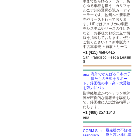
車まであらゆるメーカー、あ
らゆる車種を扱う、カリフォ
ルニア州陸運局公認カーディ
ーラーです。他州への新車販
売やリースも行っておりま
す。HPではアメリカの車販
売システムやリースの仕組み
など、お客様のお役に立つ情
報を掲載しております。ぜひ
ご覧ください！＊新車販売＊
中古車販売 ＊買取＊リース
+1 (415) 468-0415
San Francisco Fleet & Leasin
g
海外でがんばる日本の子
供たちの学習をサポー
ト。帰国後の中・高・大受験
を強力にバッ...
指導経験豊かなベテラン教師
陣が圧倒的な情報量を駆使し
て、帰国生に入試対策指導い
たします。
+1 (408) 257-1343
ena
最先端の不妊治
療と高い成功率