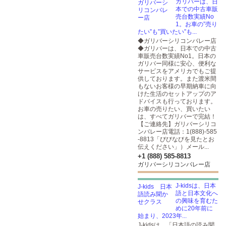
ガリバーは、日
本での中古車販
売台数実績No
1。お車の”売り
たい”も”買いたい”も...
◆ガリバーシリコンバレー店
◆ガリバーは、日本での中古
車販売台数実績No1。日本の
ガリバー同様に安心、便利な
サービスをアメリカでもご提
供しております。また渡米間
もないお客様の早期納車に向
けた生活のセットアップのア
ドバイスも行っております。
お車の売りたい、買いたい
は、すべてガリバーで完結！
【ご連絡先】ガリバーシリコ
ンバレー店電話：1(888)-585
-8813「びびなびを見たとお
伝えください」）メール...
+1 (888) 585-8813
ガリバーシリコンバレー店
J-kidsは、日本
語と日本文化へ
の興味を育むた
めに20年前に
始まり、2023年...
J-kidsは、「日本語の読み聞