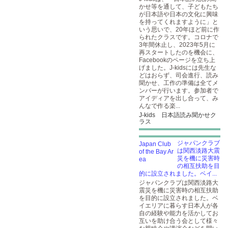
かせ等を通して、子どもたち
が日本語や日本の文化に興味
を持ってくれますように」と
いう思いで、20年ほど前に作
られたクラスです。コロナで
3年間休止し、2023年5月に
再スタートしたのを機会に、
Facebookのページを立ち上
げました。J-kidsには先生な
どはおらず、司会進行、読み
聞かせ、工作の準備は全てメ
ンバーが行います。参加者で
アイディアを出し合って、み
んなで作る楽...
J-kids 日本語読み聞かせク
ラス
ジャパンクラブ
は関西淡路大震
災を機に災害時
の相互扶助を目
的に設立されました。ベイ...
ジャパンクラブは関西淡路大
震災を機に災害時の相互扶助
を目的に設立されました。ベ
イエリアに暮らす日本人が各
自の経験や能力を活かしてお
互いを助け合う会として様々