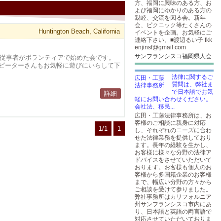
方、福岡に興味のある方、お
よび福岡にゆかりのある方の
親睦、交流を図る会。新年
会、ピクニック等たくさんの
Huntington Beach, California
イベントを企画。お気軽にご
連絡下さい。■渡辺るい子 fkk
enjinsf@gmail.com
サンフランシスコ福岡県人会
療従事者がボランティアで始めた会です。
ピーターさんもお気軽に遊びにいらして下
法律に関するご
質問は、弊社ま
で日本語でお気
詳細
軽にお問い合わせください。
会社法、移民...
広田・工藤法律事務所は、お
客様のご相談に親身に対応
1/1
1
し、それぞれのニーズに合わ
せた法律業務を提供しており
ます。長年の経験を生かし、
お客様に様々な分野の法律ア
ドバイスをさせていただいて
おります。お客様も個人のお
客様から多国籍企業のお客様
まで、幅広い分野の方々から
ご相談を受けて参りました。
弊社事務所はカリフォルニア
州サンフランシスコ市内にあ
り、日本語と英語の両言語で
対応させていただいておりま