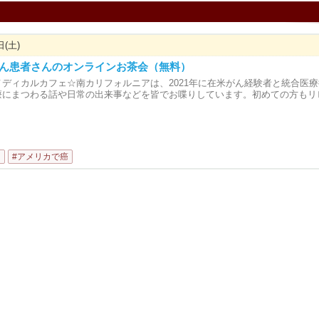
日(土)
土) がん患者さんのオンラインお茶会（無料）
メディカルカフェ☆南カリフォルニアは、2021年に在米がん経験者と統合医
療にまつわる話や日常の出来事などを皆でお喋りしています。初めての方もリ
ト
#アメリカで癌