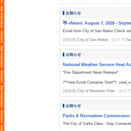
お知らせ
👋 eNews: August 7, 2026 - Septe
Email from City of San Mateo Check out
[登録者]
City of San Mateo
[エリア]
Sa
お知らせ
National Weather Service Heat A
*Fire Department News Release*
/**View Email Container Start**/ .view_ema
[登録者]
City of Mountain View
[エリア
お知らせ
Parks & Recreation Commission 
The City of Santa Clara - Stay Connect