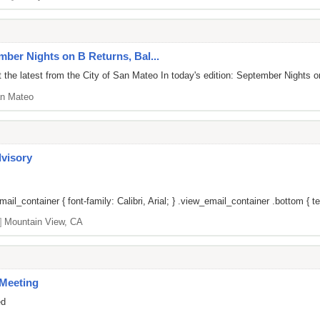
mber Nights on B Returns, Bal...
 the latest from the City of San Mateo In today's edition: September Night
n Mateo
dvisory
il_container { font-family: Calibri, Arial; } .view_email_container .bottom { tex
]
Mountain View, CA
Meeting
ed