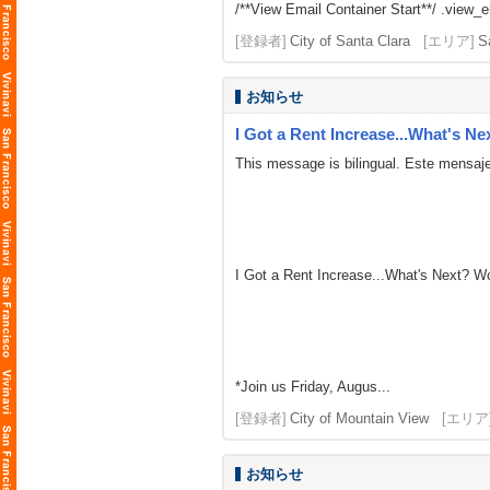
/**View Email Container Start**/ .view_ema
[登録者]
City of Santa Clara
[エリア]
S
お知らせ
I Got a Rent Increase...What's Ne
This message is bilingual. Este mensaje
I Got a Rent Increase...What's Next? 
*Join us Friday, Augus...
[登録者]
City of Mountain View
[エリア
お知らせ