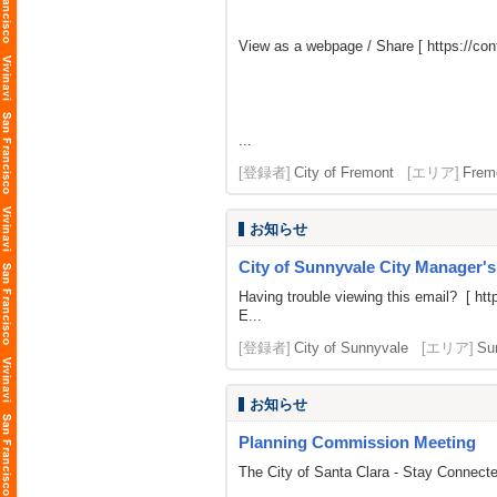
View as a webpage / Share [
https://c
...
[登録者]
City of Fremont
[エリア]
Frem
お知らせ
City of Sunnyvale City Manager'
Having trouble viewing this email? [
htt
E...
[登録者]
City of Sunnyvale
[エリア]
Su
お知らせ
Planning Commission Meeting
The City of Santa Clara - Stay Connect