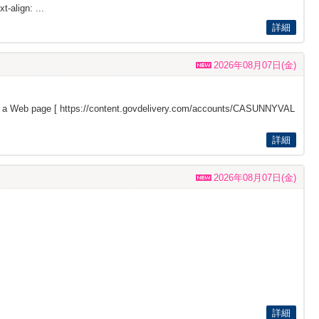
t-align: ...
詳細
2026年08月07日(金)
s a Web page [
https://content.govdelivery.com/accounts/CASUNNYVAL
詳細
2026年08月07日(金)
詳細