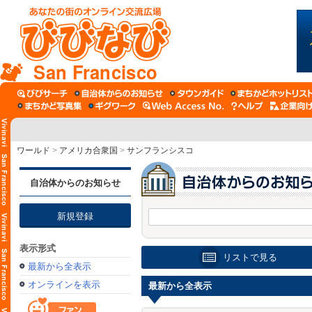
San Francisco
ワールド
>
アメリカ合衆国
>
サンフランシスコ
自治体からのお知らせ
新規登録
表示形式
リストで見る
最新から全表示
オンラインを表示
最新から全表示