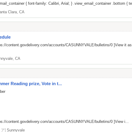
il_container { font-family: Calibri, Arial; } .view_email_container .bottom { tex
anta Clara, CA
edule
ps://content.govdelivery.com/accounts/CASUNNYVALE/bulletins/0
]View it a
nnyvale, CA
er Reading prize, Vote in t...
mber
ps://content.govdelivery.com/accounts/CASUNNYVALE/bulletins/0
]View i...
リア]
Sunnyvale