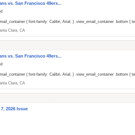
ans vs. San Francisco 49ers...
ed
il_container { font-family: Calibri, Arial; } .view_email_container .bottom { tex
anta Clara, CA
ans vs. San Francisco 49ers...
ed
il_container { font-family: Calibri, Arial; } .view_email_container .bottom { tex
anta Clara, CA
7, 2026 Issue