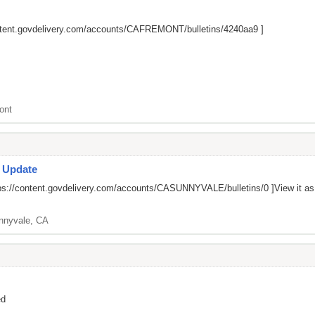
ontent.govdelivery.com/accounts/CAFREMONT/bulletins/4240aa9
]
ont
s Update
ps://content.govdelivery.com/accounts/CASUNNYVALE/bulletins/0
]View it a
nnyvale, CA
ed