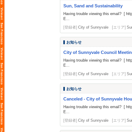
Sun, Sand and Sustainability
Having trouble viewing this email? [
htt
E...
[登録者]
City of Sunnyvale
[エリア]
Su
お知らせ
City of Sunnyvale Council Meetin
Having trouble viewing this email? [
htt
E...
[登録者]
City of Sunnyvale
[エリア]
Su
お知らせ
Canceled - City of Sunnyvale H
Having trouble viewing this email? [
htt
E...
[登録者]
City of Sunnyvale
[エリア]
Su