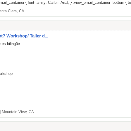
il_container { font-family: Calibri, Arial; } .view_email_container .bottom { tex
anta Clara, CA
xt? Workshop/ Taller d...
 es bilingüe.
Workshop
]
Mountain View, CA