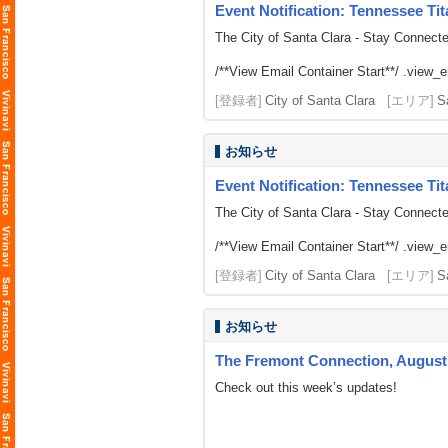
Event Notification: Tennessee Tit
The City of Santa Clara - Stay Connect
/**View Email Container Start**/ .view_ema
[登録者]
City of Santa Clara
[エリア]
S
お知らせ
Event Notification: Tennessee Tit
The City of Santa Clara - Stay Connect
/**View Email Container Start**/ .view_ema
[登録者]
City of Santa Clara
[エリア]
S
お知らせ
The Fremont Connection, August 
Check out this week’s updates!