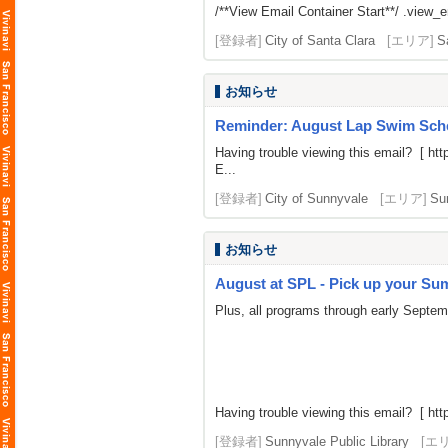
/**View Email Container Start**/ .view_ema
[登録者]
City of Santa Clara
[エリア]
S
お知らせ
Reminder: August Lap Swim Sch
Having trouble viewing this email? [
htt
E...
[登録者]
City of Sunnyvale
[エリア]
Su
お知らせ
August at SPL - Pick up your Summ
Plus, all programs through early Septe
Having trouble viewing this email? [
htt
[登録者]
Sunnyvale Public Library
[エ