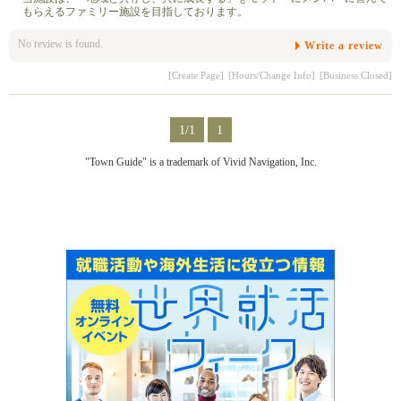
もらえるファミリー施設を目指しております。
No review is found.
Write a review
[Create Page]
[Hours/Change Info]
[Business Closed]
1/1
1
"Town Guide" is a trademark of Vivid Navigation, Inc.