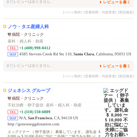
まだレビューはありません。
レビューを書く
[ページ制作]
[営業時間・内容変更]
[閉店報告]
ノウ・タエ産婦人科
病院・クリニック
産科・婦人科・助産
+1 (408) 998-8412
TEL
4585 Stevens Creek Rd Ste 110,
Santa Clara
, California, 95051 US
MAP
まだレビューはありません。
レビューを書く
[ページ制作]
[営業時間・内容変更]
[閉店報告]
ジェネシス グループ
病院・クリニック
不妊治療・卵子提供
/
産科・婦人科・助産
+1 (310) 550-6889
TEL
N/A,
San Francisco
, CA, 94110 US
MAP
http://genesiseggdonation.com
エッグドナー （ 卵子提供 ） 募集しています。 謝礼金 ＄
8,000 〜 $ 10,000 不妊に悩むご夫婦にご協力をお願いしま