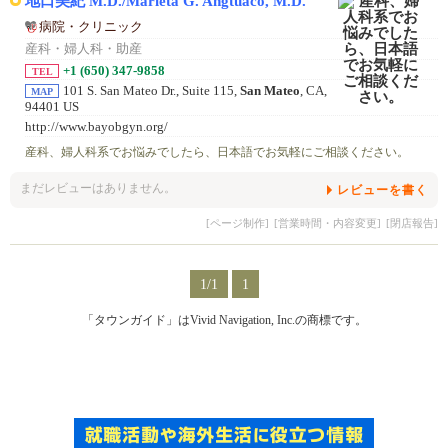
地口美紀 M.D./Marieta G. Angtuaco, M.D.
病院・クリニック
産科・婦人科・助産
+1 (650) 347-9858
TEL
101 S. San Mateo Dr., Suite 115,
San Mateo
, CA,
MAP
94401 US
http://www.bayobgyn.org/
産科、婦人科系でお悩みでしたら、日本語でお気軽にご相談ください。
まだレビューはありません。
レビューを書く
[ページ制作]
[営業時間・内容変更]
[閉店報告]
1/1
1
「タウンガイド」はVivid Navigation, Inc.の商標です。