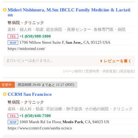
Midori Nishimura, M.Sm IBCLC Family Medicine & Lactati
on
病院・クリニック
産科・婦人科・助産
/
総合病院 ・医療センター
/
各種専門医・病院
+1 (650) 988-1800
TEL
1706 Willow Street Suite F,
San Jose,
, CA, 95125 USA
MAP
https://midorimd.com/
まだレビューはありません。
レビューを書く
[ページ制作]
[営業時間・内容変更]
[閉店報告]
営業中
閉店時間 29:00 まであと 11:27 (PDT)
CCRM San Francisco
病院・クリニック
産科・婦人科・助産
/
不妊治療・卵子提供
/
その他の病院・クリニック
+1 (650) 646-7500
TEL
1060 Marsh Rd 1st Floor,
Menlo Park
, CA, 94025 US
MAP
https://www.ccrmivf.com/sanfra ncisco