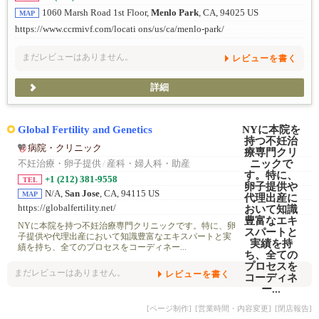
1060 Marsh Road 1st Floor,
Menlo Park
, CA, 94025 US
MAP
https://www.ccrmivf.com/locati ons/us/ca/menlo-park/
まだレビューはありません。
レビューを書く
詳細
Global Fertility and Genetics
病院・クリニック
不妊治療・卵子提供
/
産科・婦人科・助産
+1 (212) 381-9558
TEL
N/A,
San Jose
, CA, 94115 US
MAP
https://globalfertility.net/
NYに本院を持つ不妊治療専門クリニックです。特に、卵
子提供や代理出産において知識豊富なエキスパートと実
績を持ち、全てのプロセスをコーディネー...
まだレビューはありません。
レビューを書く
[ページ制作]
[営業時間・内容変更]
[閉店報告]